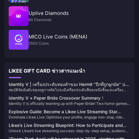
Uplive Diamonds
60 Diamonds
MICO Live Coins (MENA)
2500 Coins
LIKEE GIFT CARD ข่าวสารแนะนำ
Identity V | เครื่องประดับทองคำของ Hermit “ปีกที่ถูกผูกมัด” น่า
สมบัติจัดอันดับของฤดูกาลถัดไปจะมีเครื่องประดับสีทองหนึ่งชิ้นและเครื่อง
พึงพอใจเกินไป — ตอนนี้เขาคือเจ้าชายน้ำแข็ง!
ประดับสีม่วงสองชิ้น Hermit กำลังจะได้รับเครื่องประดับสีทองในที่สุด และมัน
Identity V × Paper Bride Crossover Summary！
มาพร้อมกับเอฟเฟกต์พิเศษเมื่อโจมตี, ก้าวเดิน, เส้นเชื่อมต่อ และการฟื้น
Identity V is officially teaming up with Paper Bride! Two horror games
คืนชีพ!
with vastly different styles—what kind of sparks will fly when they
Explosive Guide: Become a Likee Live Streaming Star
collide?
Dominate Likee Live: Optimize your profile, engage non-stop, ride
Overnight with Simple and Direct Techniques!
trends, and grow from zero to hero—no fancy gear required!
Likee’s Live Streaming Blueprint: How to Participate and
Unlock Likee’s live streaming success: step-by-step setup, audience-
Become a High-Earning Creator
building tactics, and monetization strategies to become a high-
"Doom: Dark Age" will be released in 2025, starting with