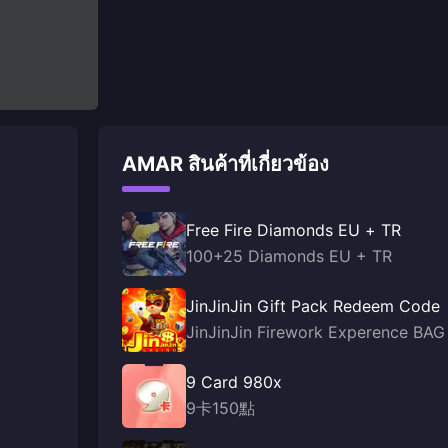
AMAR สินค้าที่เกี่ยวข้อง
Free Fire Diamonds EU + TR
100+25 Diamonds EU + TR
JinJinJin Gift Pack Redeem Code
JinJinJin Firework Experence BAG
9 Card 980x
9卡150點