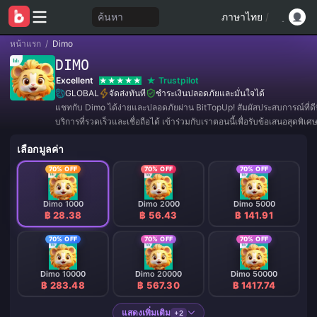
ค้นหา
ภาษาไทย
/
หน้าแรก
/
Dimo
DIMO
Excellent
Trustpilot
GLOBAL
จัดส่งทันที
ชำระเงินปลอดภัยและมั่นใจได้
แชทกับ Dimo ได้ง่ายและปลอดภัยผ่าน BitTopUp! สัมผัสประสบการณ์ที่ดีที
บริการที่รวดเร็วและเชื่อถือได้ เข้าร่วมกับเราตอนนี้เพื่อรับข้อเสนอสุดพิ
มากมาย! ✨
เลือกมูลค่า
70% OFF
70% OFF
70% OFF
Dimo 1000
Dimo 2000
Dimo 5000
฿ 28.38
฿ 56.43
฿ 141.91
70% OFF
70% OFF
70% OFF
Dimo 10000
Dimo 20000
Dimo 50000
฿ 283.48
฿ 567.30
฿ 1417.74
แสดงเพิ่มเติม
+2