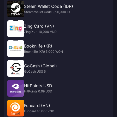
Steam Wallet Code (IDR)
Steam Wallet Code Rp 6,000 ID
Zing Card (VN)
Zing Xu - 10,000 VND
Booknlife (KR)
Booknlife (KR) 5,000 WON
GoCash (Global)
GoCash US$ 5
HitPoints USD
HitPoints 0.99 USD
Funcard (VN)
Funcard 10,000VND