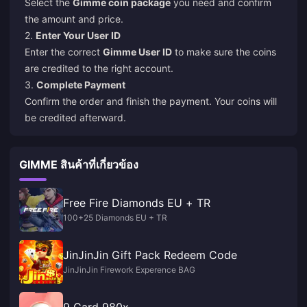
Select the
Gimme coin package
you need and confirm
the amount and price.
2.
Enter Your User ID
Enter the correct
Gimme User ID
to make sure the coins
are credited to the right account.
3.
Complete Payment
Confirm the order and finish the payment. Your coins will
be credited afterward.
GIMME สินค้าที่เกี่ยวข้อง
Free Fire Diamonds EU + TR
100+25 Diamonds EU + TR
JinJinJin Gift Pack Redeem Code
JinJinJin Firework Experence BAG
9 Card 980x