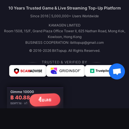
10 Years Trusted Game & Live Streaming Top-Up Platform
Since 2016 | 5,000,000+ Users Worldwide
KAMAGEN LIMITED
Room 1508, 15/F, Grand Plaza Office Tower II, 625 Nathan Road, Mong Kok,
Kowloon, Hong Kong
BUSINESS COOPERATION: ibittopup@gmail.com
© 2016-2026 BitTopup. All Rights Reserved.
TRUSTED & VERIFIED BY
Gimme 10000
฿ 40.88
ซื้อเลย
ยอดรวม · x1