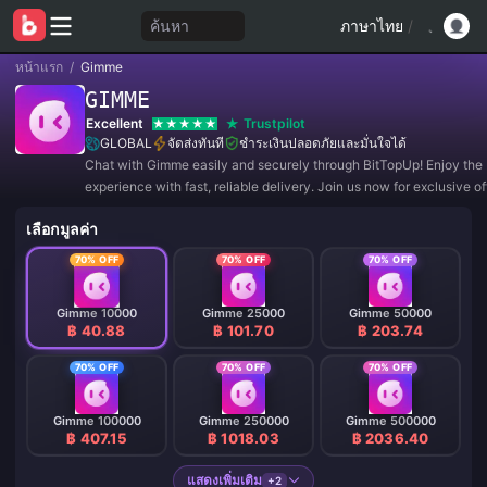
ค้นหา
ภาษาไทย
/
หน้าแรก
/
Gimme
GIMME
Excellent
Trustpilot
GLOBAL
จัดส่งทันที
ชำระเงินปลอดภัยและมั่นใจได้
Chat with Gimme easily and securely through BitTopUp! Enjoy the 
experience with fast, reliable delivery. Join us now for exclusive o
amazing discounts! ✨
เลือกมูลค่า
70% OFF
70% OFF
70% OFF
Gimme 10000
Gimme 25000
Gimme 50000
฿ 40.88
฿ 101.70
฿ 203.74
70% OFF
70% OFF
70% OFF
Gimme 100000
Gimme 250000
Gimme 500000
฿ 407.15
฿ 1018.03
฿ 2036.40
แสดงเพิ่มเติม
+2