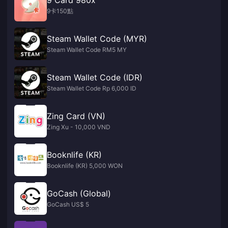
9卡150點
Steam Wallet Code (MYR)
Steam Wallet Code RM5 MY
Steam Wallet Code (IDR)
Steam Wallet Code Rp 6,000 ID
Zing Card (VN)
Zing Xu - 10,000 VND
Booknlife (KR)
Booknlife (KR) 5,000 WON
GoCash (Global)
GoCash US$ 5