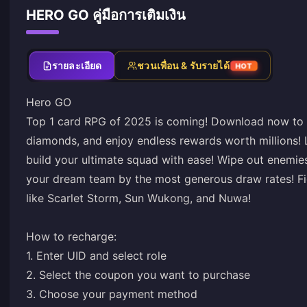
HERO GO คู่มือการเติมเงิน
รายละเอียด
ชวนเพื่อน & รับรายได้
HOT
Hero GO
Top 1 card RPG of 2025 is coming! Download now to g
diamonds, and enjoy endless rewards worth millions! 
build your ultimate squad with ease! Wipe out enemies
your dream team by the most generous draw rates! Fi
like Scarlet Storm, Sun Wukong, and Nuwa!
How to recharge:
1. Enter UID and select role
2. Select the coupon you want to purchase
3. Choose your payment method