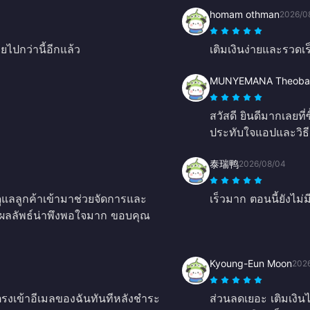
homam othman
2026/0
ยไปกว่านี้อีกแล้ว
เติมเงินง่ายและรวดเร
MUNYEMANA Theoba
สวัสดี ยินดีมากเลยที
ประทับใจแอปและวิธ
泰瑞鸭
2026/08/04
ยดูแลลูกค้าเข้ามาช่วยจัดการและ
เร็วมาก ตอนนี้ยังไม
 ผลลัพธ์น่าพึงพอใจมาก ขอบคุณ
Kyoung-Eun Moon
202
ตรงเข้าอีเมลของฉันทันทีหลังชำระ
ส่วนลดเยอะ เติมเงิน