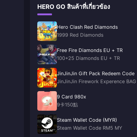
HERO GO สินค้าที่เกี่ยวข้อง
Hero Clash Red Diamonds
1999 Red Diamonds
Free Fire Diamonds EU + TR
100+25 Diamonds EU + TR
JinJinJin Gift Pack Redeem Code
JinJinJin Firework Experence BAG
9 Card 980x
9卡150點
Steam Wallet Code (MYR)
Steam Wallet Code RM5 MY