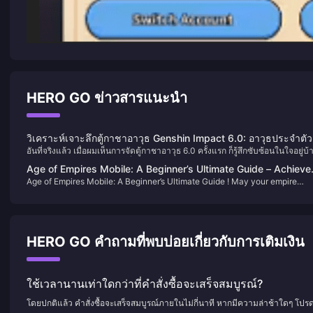
HERO GO ข่าวสารแนะนำ
วิเคราะห์เจาะลึกตู้กาชาอาวุธ Genshin Impact 6.0: อาวุธประจำตัว
อันที่จริงแล้ว เมื่อผมเห็นการจัดตู้กาชาอาวุธ 6.0 ครั้งแรก ก็รู้สึกซับซ้อนในใจอยู่บ้
ของฟิลลินส์กับลาอูม่า ใครน่าสุ่มกว่ากัน?
ในฐานะบรรณาธิการกลยุทธ์ที่ติดตามระบบอาวุธของ Genshin Impact มาเกือบ
Age of Empires Mobile: A Beginner’s Ultimate Guide – Achieve
ปี การออกแบบตู้กาชาอาวุธในครั้งนี้ทำให้ผมเห็นแนวคิดใหม่ของ HoYoverse ใน
Age of Empires Mobile: A Beginner’s Ultimate Guide ! May your empire
Achievements Fast!
การสร้างความแตกต่างของอาวุธ แต่ในขณะเดียวกันก็ทำให้เกิดความยากลำบา
prosper, your wars conquer the world, and your trophies pile up - may you
การเลือกใหม่ด้วย
heroes emerge in large numbers and your achievements unlocked quickly
HERO GO คำถามที่พบบ่อยเกี่ยวกับการเติมเงิน
ใช้เวลานานเท่าใดกว่าที่คำสั่งซื้อจะเสร็จสมบูรณ์?
โดยปกติแล้ว คำสั่งซื้อจะเสร็จสมบูรณ์ภายในไม่กี่นาที หากมีความล่าช้าใดๆ โปร