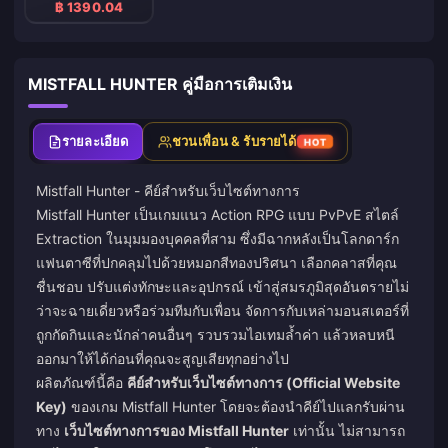
฿ 1390.04
MISTFALL HUNTER คู่มือการเติมเงิน
รายละเอียด
ชวนเพื่อน & รับรายได้
HOT
Mistfall Hunter - คีย์สำหรับเว็บไซต์ทางการ
Mistfall Hunter เป็นเกมแนว Action RPG แบบ PvPvE สไตล์
Extraction ในมุมมองบุคคลที่สาม ซึ่งมีฉากหลังเป็นโลกดาร์ก
แฟนตาซีที่ปกคลุมไปด้วยหมอกสีทองปริศนา เลือกคลาสที่คุณ
ชื่นชอบ ปรับแต่งทักษะและอุปกรณ์ เข้าสู่สมรภูมิสุดอันตรายไม่
ว่าจะฉายเดี่ยวหรือร่วมทีมกับเพื่อน จัดการกับเหล่ามอนสเตอร์ที่
ถูกกัดกินและนักล่าคนอื่นๆ รวบรวมไอเทมล้ำค่า แล้วหลบหนี
ออกมาให้ได้ก่อนที่คุณจะสูญเสียทุกอย่างไป
ผลิตภัณฑ์นี้คือ
คีย์สำหรับเว็บไซต์ทางการ (Official Website
Key)
ของเกม Mistfall Hunter โดยจะต้องนำคีย์ไปแลกรับผ่าน
ทาง
เว็บไซต์ทางการของ Mistfall Hunter
เท่านั้น ไม่สามารถ