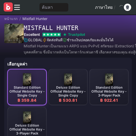
ค้นหา
ภาษาไทย
/
หน้าแรก
/
Mistfall Hunter
MISTFALL HUNTER
Excellent
Trustpilot
GLOBAL
จัดส่งทันที
ชำระเงินปลอดภัยและมั่นใจได้
Mistfall Hunter เป็นเกมแนว ARPG แบบ PvPvE สกัดของ (Extraction)
บุคคลที่สาม ซึ่งมีฉากหลังเป็นโลกดาร์กแฟนตาซี เลือกคลาสของคุณ ต่อสู
สเตอร์และนักล่าคนอื่นๆ รวบรวมไอเทม และเอาชีวิตรอดออกมาให้ได้
เลือกมูลค่า
Standard Edition
Deluxe Edition
Standard Edition
Official Website Key -
Official Website Key -
Official Website Key -
Single Copy
Single Copy
3-Player Pack
฿ 359.84
฿ 530.81
฿ 922.41
Deluxe Edition
Official Website Key -
3-Player Pack