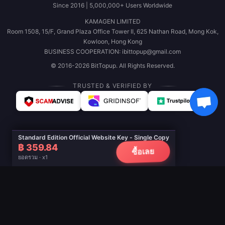
Since 2016 | 5,000,000+ Users Worldwide
KAMAGEN LIMITED
Room 1508, 15/F, Grand Plaza Office Tower II, 625 Nathan Road, Mong Kok,
Kowloon, Hong Kong
BUSINESS COOPERATION: ibittopup@gmail.com
© 2016-2026 BitTopup. All Rights Reserved.
TRUSTED & VERIFIED BY
Standard Edition Official Website Key - Single Copy
฿ 359.84
ซื้อเลย
ยอดรวม · x1