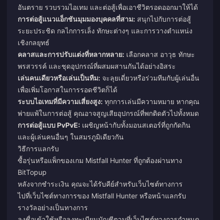
อันตราย รวบรวมไอเทม และต่อสู้เพื่อเอาชีวิตรอดออกมาให้ได้
การต่อสู้แนวแอ็กชันมุมมองบุคคลที่สาม:
สนุกไปกับการต่อสู้
ระยะประชิด กลไกการเล็ง ทักษะต่างๆ และการวางตำแหน่ง
เชิงกลยุทธ์
คลาสและการปรับแต่งที่หลากหลาย:
เลือกคลาส อาวุธ ทักษะ
พรสวรรค์ และชุดอุปกรณ์ที่ผสมผสานกันได้อย่างอิสระ
เล่นคนเดียวหรือเล่นเป็นทีม:
จะลุยเดี่ยวหรือร่วมทีมกับผู้เล่นอื่น
เพื่อเพิ่มโอกาสในการรอดชีวิตก็ได้
ระบบไอเทมที่มีความเสี่ยงสูง:
ทุกการเล่นมีความหมาย หากคุณ
พ่ายแพ้ในการต่อสู้ คุณอาจสูญเสียอุปกรณ์ที่พกติดตัวไปทั้งหมด
การต่อสู้แบบ PvPvE:
เผชิญหน้ากับทั้งมอนสเตอร์ที่ถูกกัดกิน
และผู้เล่นคนอื่นๆ ในสมรภูมิเดียวกัน
วิธีการแลกรับ
ซื้อรุ่นหรือแพ็กของเกม Mistfall Hunter ที่ถูกต้องผ่านทาง
BitTopup
หลังจากชำระเงิน คุณจะได้รับคีย์สำหรับเว็บไซต์ทางการ
ไปที่เว็บไซต์ทางการของ Mistfall Hunter หรือหน้าแลกรับ
รางวัลอย่างเป็นทางการ
ลงชื่อเข้าใช้หรือลงทะเบียนบัญชีตามที่เว็บไซต์ทางการกำหนด