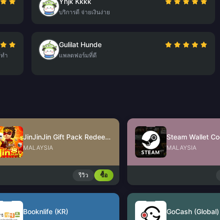
Yhjk Kkkk
บริการดี จ่ายเงินง่าย
Gulilat Hunde
้ทำ
แพลตฟอร์มที่ดี
JinJinJin Gift Pack Redeem Code
Steam Wallet C
MALAYSIA
MALAYSIA
รีวิว
ซื้อ
Booknlife (KR)
GoCash (Global)