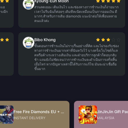
Kyoung-Eun Moon
ะแอ
ส่วนลดเยอะ เติมเงินไว และช่องทางการชำระเงินก็ง่ายมาก
รงอีก
เวลาไม่รีบฉันก็ค่อยๆ เติมทีละนิดเหมือนเป็นการออมเงิน ดี
มากๆ สำหรับการเติม diamonds แนะนำต่อให้เพื่อนหลาย
คนแล้วค่ะ
Bibo Khong
ขั้นตอนการชำระเงินไม่ราบรื่นอย่างที่คิด และไม่รองรับช่อง
ทางการชำระเงินมากเท่าที่ฉันหวังไว้ บางครั้งเว็บไซต์ก็แล
คหรือค้างระหว่างเติมเงิน และฝ่ายบริการลูกค้าก็ตอบกลับ
ช้า แถมยังไม่ชัดเจนว่าการชำระเงินจะดำเนินการเสร็จสิ้น
เมื่อไหร่ หากปัญหาเหล่านี้ได้รับการแก้ไข มันจะน่าเชื่อถือ
ขึ้นมาก
Free Fire Diamonds EU + TR
INSTANT DELIVERY
MALAYSIA