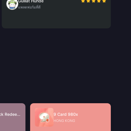
Gulilat Hunde
แพลตฟอร์มที่ดี
JinJinJin Gift Pack Redeem Code
9 Card 980x
HONG KONG