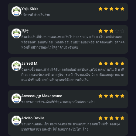
Yhjk Kkkk
บริการดี จ่ายเงินง่าย
馮時
ฉันเติมเงินที่นี่มานานและหมดเงินไปกว่า $20k แล้ว แต่ไม่เคยมีส่วนลด
หรือข้อเสนอพิเศษเลย แพลตฟอร์มอื่นยังมีคูปองหรือเครดิตเงินคืน รู้สึกผิด
หวังที่ไม่มีรางวัลอะไรให้ลูกค้าประจำเลย
Jarrett M.
ฉันเคยซื้อของแล้วไม่ได้รับ เลยติดต่อฝ่ายสนับสนุนไป และภายใน 5 นาที
ก็เจอออเดอร์และเข้ามาอยู่ในกระเป๋าเงินของฉัน มืออาชีพและสุภาพมาก
แนะนำร้านนี้เลยสำหรับทุกคนที่ต้องการเติมเงิน
Александр Макаренко
ช่องทางการชำระเงินที่ดีที่สุด ขอบคุณนักพัฒนาครับ
Adolfo Davila
ชอบมากเลยค่ะ เป็นช่องทางเติมเงินเข้าแอปที่ปลอดภัย ไม่มีขั้นตอนยุ่ง
ยากหรือล่าช้า และมั่นใจได้เลยว่าจะไม่โดนโกง