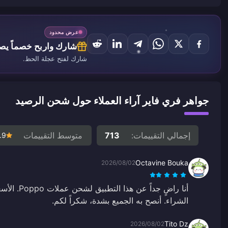
عرض محدود
شارك واربح خصماً يصل إ
شارك لفتح عجلة الحظ.
جواهر فري فاير آراء العملاء حول شحن الرصيد
إجمالي التقييمات:
713
متوسط التقييمات
.9
Octavine Bouka
2026/08/02
أنا راضٍ جدا
الشراء. أنصح به الجميع بشدة، شكراً لكم.
Tito Dz
2026/08/02