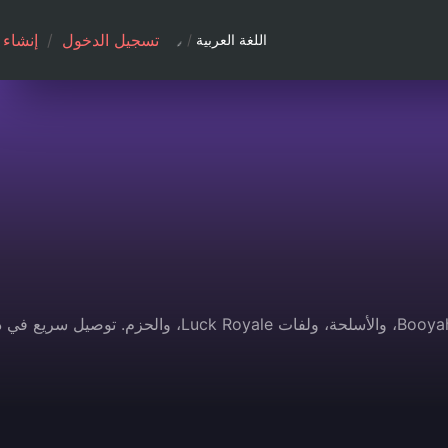
تسجيل الدخول
/
إنشاء
اللغة العربية
/
هل تريد أسرع وأكثر طرق شحن فري فاير أمانًا؟ اشترِ الجواهر على Bittopup — ادفع مقابل Booyah Pass، والأسلحة، ولفات Luck Royale، وال