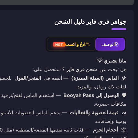
جواهر فري فاير دليل الشحن
الوصف
ادعُ واكسب
HOT
ماذا تشتري 💡
هل تبحث عن
شحن فري فاير
؟ ستحصل على:
💎
الماس (العملة المميزة)
— أنفقه في
المتجر/المول
للحصول
لفات لاك رويال، والمزيد.
🛡️
الوصول إلى Booyah Pass
مكافآت حصرية.
🎫
قيمة العضوية والفعاليات
— يدعم الماس العضويات الأسبوعي
يومية وإضافات.
📦
أحجام الحزم
— فئات ثابتة تقدمها المنصة/المنطقة (مثل 100+ ماسة).