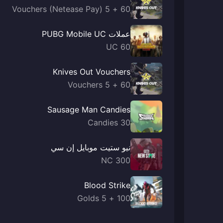
60 + 5 Vouchers (Netease Pay)
عملات PUBG Mobile UC
60 UC
Knives Out Vouchers
60 + 5 Vouchers
Sausage Man Candies
30 Candies
نيو ستيت موبايل إن سي
300 NC
Blood Strike
100 + 5 Golds