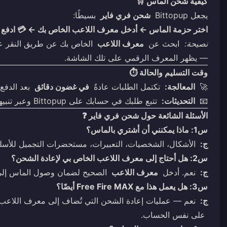
كيفية شحن الماس 🛒
يجعل Bittopup
شحن فري فاير
بسيطًا:
اختر حزمة الماس ← أدخل معرف اللاعب الخاص بك ← 💳 ادفع ← 
نصيحة:
ابحث عن
معرف اللاعب
الخاص بك عن طريق النقر عل
— يظهر المعرف الرقمي على تلك الشاشة.
وقت التسليم والحالة ⏱️
🚀
المعالجة:
تكتمل الطلبات عادةً
في غضون دقائق
بعد الدفع.
📧
التحديثات:
تتبع طلبك في حسابك على Bittopup وعبر تنبيهات البريد الإلكتروني.
الأسئلة الشائعة حول شحن فري فاير ❓
س1: ماذا يمكنني أن أشتري بالماس؟
ج:
الأشكال، الشخصيات، التعبيرات، مستحضرات التجميل للأسل
س2: هل أحتاج إلى معرف اللاعب الخاص بي لإعادة الشحن؟
ج:
نعم. أدخل
معرف اللاعب
الصحيح لضمان وصول الماس إلى 
س3: هل يعمل هذا مع Free Fire MAX أيضًا؟
ج:
نعم — عمليات إعادة الشحن التي تُضاف إلى معرف اللاع
على نفس الحساب.