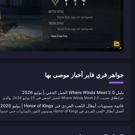
جواهر فري فاير أخبار موصى بها
دليل Where Winds Meet 2.0 الجبل الخفي | يوليو 2026
تم إطلاق تحديث Where Winds Meet 2.0 الجبل الخفي في 23 يوليو 2026، والذي
يضم منطقة عمودية، طائفة جبل موهست، قفازات هيفينويل، وزعماء آليين. تُسرد في
قائمة مستويات أبطال اللعب الفردي في Honor of Kings | يوليو 2026
هذه الصفحة بوابات الفتح، واقترانات الأسلحة، ومكافآت الزعماء، وفترات الفعاليات
أفضل أبطال اللعب الفردي في Honor of Kings يضمنون الفوز بالمباريات حتى عندما
لتخطيط الأسبوع الأول. نقوم بتحديث الجداول عندما تصدر Everstone الفصول اللاحقة.
يتجاهل زملاؤك العشوائيون جميع الإشارات. تصنف هذه الصفحة 15 شخصية أساسية
موثوقة (Carries) عبر المسارات الخمسة، وتظل محدثة باستمرار مع تغير البيانات
(المتا).