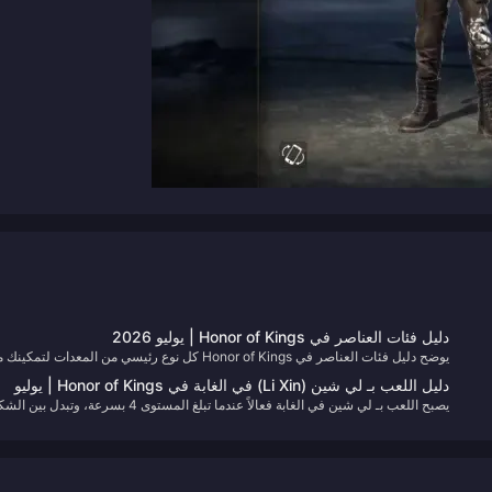
دليل فئات العناصر في Honor of Kings | يوليو 2026
يوضح دليل فئات العناصر في Honor of Kings كل نوع رئيسي من المعدات لتمكين
بناء عتاد مضاد أثناء المباراة بدلاً من نسخ صفحة ثابتة. نقوم بتحديث هذه الصفحة عندما
دليل اللعب بـ لي شين (Li Xin) في الغابة في Honor of Kings | يوليو
تتغير أدوار العناصر، لذا احفظها في المفضلة وعد لزيارتها بعد كل تحديث.
يصبح اللعب بـ لي شين في الغابة فعالاً عندما تبلغ المستوى 4 بسرعة، وتبدل بين
2026
المضيء والمظلم عن قصد، وتحول ذهب معسكرات الوحوش إلى ضغط مستمر على
ممر النهر. يغطي هذا الدليل مسار الغابة لشهر يوليو 2026، وترتيب العناصر، ومهام
الأشكال، وعادات اللعب في المباريات المصنفة. نقوم بتحديثه كلما صدر تحديث جديد.