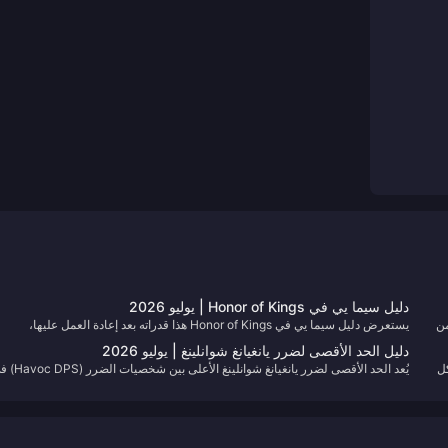
دليل سيما يي في Honor of Kings | يوليو 2026
ك من
يستعرض دليل سيما يي في Honor of Kings هذا قدراته بعد إعادة العمل عليها،
وتجهيزات الغابة والمنتصف، وإعدادات التحكم، وثلاث تركيبات هجومية (Gank). احفظ
دليل الحد الأقصى لضرر يانغيانغ شوانلينغ | يوليو 2026
هذه الصفحة في مفضلتك، فنحن نقوم بتحديث مسارات العناصر مع كل تحديث جديد.
 الشكل
يُعد الحد الأقصى لضرر يانغيانغ شوانلينغ الأعلى 
الإصدار 3.5 على طوابق Havoc Bane واجتيازات Whimpering Wastes. احفظ هذه
الصفحة في مفضلتك؛ فنحن نقوم بتحديث الجداول عندما تتغير تعديلات البرج.