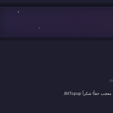
20
 حقاً! شكراً BitTopup.