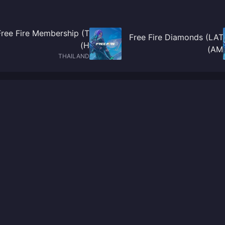
Free Fire Membership (T
Free Fire Diamonds (LAT
H)
AM)
THAILAND