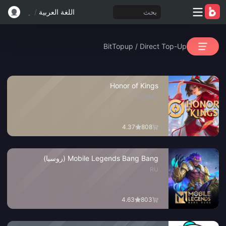
بحث
اللغة العربية
/
BitTopup
/
Direct Top-Up
Honor of Kings
GLOBAL
4.37
808
Mobile Legends Bang Bang (روسيا)
RU
4.63
803