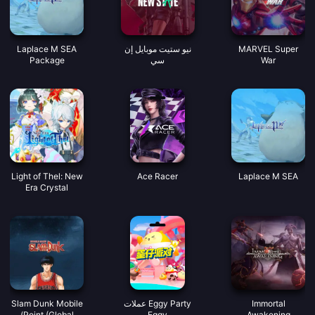
MARVEL Super
نيو ستيت موبايل إن
Laplace M SEA
War
سي
Package
Light of Thel: New
Ace Racer
Laplace M SEA
Era Crystal
Immortal
Eggy Party عملات
Slam Dunk Mobile
Point (Global)
Eggy
Awakening