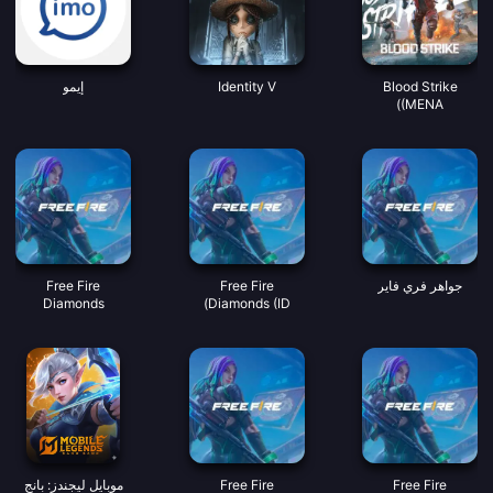
Blood Strike
Identity V
إيمو
(MENA)
جواهر فري فاير
Free Fire
Free Fire
Diamonds
Diamonds (ID)
(MY/SG/PH/KH)
Free Fire
Free Fire
موبايل ليجندز: بانج