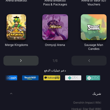
Arena Breakout
Arena Breakout
Arena of Valor (ID)
Pass & Packages
Vouchers
Merge Kingdoms
Onmyoji Arena
Sausage Man
Candies
1/6
دعم عمليات الدفع
شريك
Genshin Impact Wiki
Honkai: Star Rail WIKI