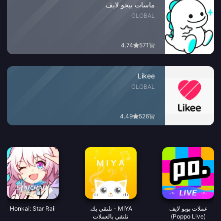
ماسات بيجو لايف
GLOBAL
4.74
571
Likee
GLOBAL
4.49
526
عملات بوبو لايف
MIYA - نلتقي بك.
Honkai: Star Rail
(Poppo Live)
نلتقي بالعملات