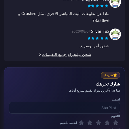
ماذا عن تطبيقات البث المباشر الأخرى، مثل Cruslive و
Baatlive؟
Silver Tex
2026/08/04
شحن آمن وسريع.
شحن تيليجرام جميع التقييمات
تقييمك
شارك تجربتك
ساعد الآخرين بترك تقييم سريع أدناه.
اسمك
التقييم
اضغط للتقييم