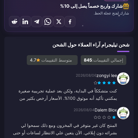
شارك واربح خصماً يصل إلى 10%
شارك لفتح عجلة الحظ.
شحن تيليجرام آراء العملاء حول الشحن
إجمالي التقييمات:
845
متوسط التقييمات
4.7
zongyi lee
2026/08/06
كنت متشككاً في البداية، ولكن بعد عملية تجريبية صغيرة
يمكنني تأكيد أنه موثوق 100%. الأسعار أرخص بكثير من
المتوسط وهي منصة قوية حقاً. طالما بقيت الأسعار هكذا،
Dalem Blox
2026/08/04
ستكون هذه وجهتي الدائمة.
المنتج كان غير متوفر في المخزون ومع ذلك سمحوا لي
بشرائه دون إبلاغي. الآن يتعين علي الانتظار لساعات أو حتى