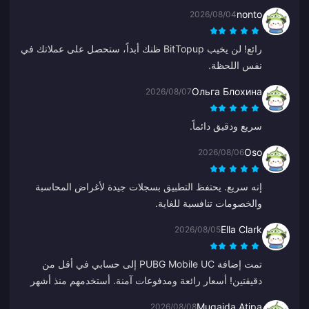
أيام لاسترداد أموالي.
nonto
2026/08/04
رائع! لن يخيب BitTopup ظنك أبداً، ستحصل على عملاتك في
نفس اللحظة.
Ольга Блохина
2026/08/07
سريع ودقيق دائماً.
Oso
2026/08/06
إنه سريع. يحتفظ التطبيق بسجلات جيدة لأغراض المحاسبة
والخصومات تنافسية للغاية.
Ella Clark
2026/08/05
تمت إضافة PUBG Mobile UC إلى حسابي في أقل من
دقيقتين! أسعار رائعة ومدفوعات آمنة. أستخدمهم منذ أشهر
دون أي مشاكل. أنصح به بشدة.
Mugaida Atipa
2026/08/08