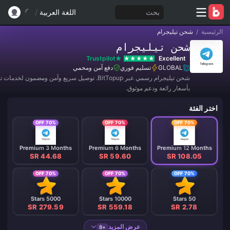
بحث
اللغة العربية
/
الرئيسية
/
شحن تيليجرام
شحن تيليجرام
Trustpilot
Excellent
GLOBAL
تسليم فوري
دفع آمن ومحمي
شحن تيليجرام رسمي عبر BitTopup. توصيل سريع وآمن ومضمون لخدم
بأسعار رائعة ودعم موثوق.
اختر الفئة
70% OFF
70% OFF
70% OFF
Premium 3 Months
Premium 6 Months
Premium 12 Months
SR 44.68
SR 59.60
SR 108.05
70% OFF
70% OFF
70% OFF
5000 Stars
10000 Stars
50 Stars
SR 279.59
SR 559.18
SR 2.78
عرض المزيد
+8