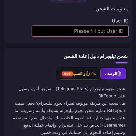
معلومات الشحن
User ID
شحن تيليجرام دليل إعادة الشحن
الوصف
ادعُ واكسب
HOT
شحن نجوم تيليجرام (Telegram Stars) - سريع، آمن، وسهل
على BitTopup
هل تبحث عن طريقة موثوقة لشراء نجوم تيليجرام؟ تجعل منصة
BitTopup عملية شحن نجوم تيليجرام بسيطة وآمنة وسريعة. ما
عليك سوى اختيار باقة النجوم الخاصة بك، وإدخال اسم المستخدم
(Username) الخاص بك على تيليجرام، وإتمام عملية الدفع،
وسيتم إضافة النجوم إلى حسابك في وقت قصير.