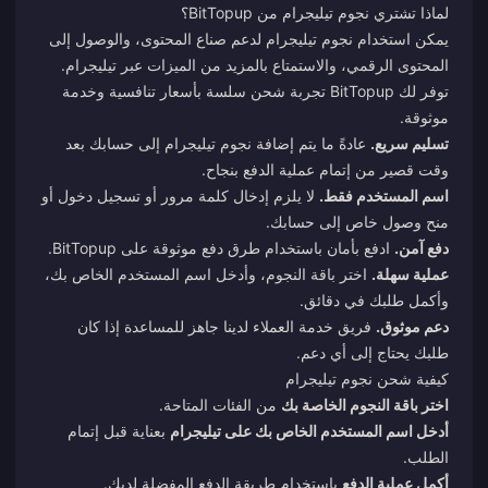
لماذا تشتري نجوم تيليجرام من BitTopup؟
يمكن استخدام نجوم تيليجرام لدعم صناع المحتوى، والوصول إلى
المحتوى الرقمي، والاستمتاع بالمزيد من الميزات عبر تيليجرام.
توفر لك BitTopup تجربة شحن سلسة بأسعار تنافسية وخدمة
موثوقة.
تسليم سريع.
عادةً ما يتم إضافة نجوم تيليجرام إلى حسابك بعد
وقت قصير من إتمام عملية الدفع بنجاح.
اسم المستخدم فقط.
لا يلزم إدخال كلمة مرور أو تسجيل دخول أو
منح وصول خاص إلى حسابك.
دفع آمن.
ادفع بأمان باستخدام طرق دفع موثوقة على BitTopup.
عملية سهلة.
اختر باقة النجوم، وأدخل اسم المستخدم الخاص بك،
وأكمل طلبك في دقائق.
دعم موثوق.
فريق خدمة العملاء لدينا جاهز للمساعدة إذا كان
طلبك يحتاج إلى أي دعم.
كيفية شحن نجوم تيليجرام
اختر باقة النجوم الخاصة بك
من الفئات المتاحة.
أدخل اسم المستخدم الخاص بك على تيليجرام
بعناية قبل إتمام
الطلب.
أكمل عملية الدفع
باستخدام طريقة الدفع المفضلة لديك.