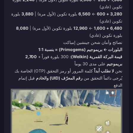
تكوين (عادي)
3,280 + 600
←
6,560
بلورة تكوين (لأول مرة) |
3,880
بلورة
تكوين (عادي)
6,480 + 1,600
←
12,960
بلورة تكوين (لأول مرة) |
8,080
بلورة تكوين (عادي)
نصائح وأمان شحن جينشين إمباكت
البلورات ← بريموجيم (Primogems) = بنسبة 1:1
قيمة البركة القمرية (Welkin):
300 بلورة فوراً +
2,700
بريموجيم
على مدى 30 يوماً
نحن
لا نطلب أبداً
كلمة المرور أو رمز التحقق (OTP) الخاصة بك
يُرجى دائماً التحقق من
رقم المعرّف (UID) والخادم
قبل إتمام
الدفع