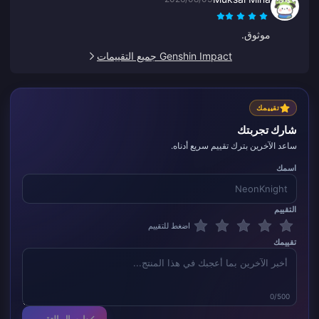
موثوق.
Genshin Impact جميع التقييمات
تقييمك
شارك تجربتك
ساعد الآخرين بترك تقييم سريع أدناه.
اسمك
التقييم
اضغط للتقييم
تقييمك
0/500
إرسال التقييم