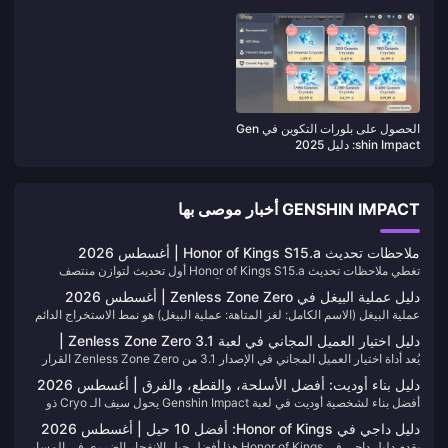
سرعة
الحصول على بلورات التكوين في Gen
shin Impact: دليل 2025
GENSHIN IMPACT أخبار موصى بها
ملاحظات تحديث Honor of Kings S15.a | أغسطس 2026
تغطي ملاحظات تحديث Honor of Kings S15.a أول تحديث لتوازن منتصف
الموسم في الموسم 15، والذي أصبح متاحاً مباشرة منذ 30 يوليو 2026. احفظ
دليل عملية البيغل في Zenless Zone Zero | أغسطس 2026
هذه الصفحة في مفضلاتك، فنحن نقوم بتحديث الجداول عند إطلاق بطاقة الأبطال
عملية البيغل (الاسم الكامل: لغز المتاهة: عملية البيغل) هو نمط الاستخراج الدائم
(Hero Pass) التالية.
في لعبة Zenless Zone Zero في الإصدار 3.1. ستغوص في تجويف (Hollow)
دليل اختيار العميل المجاني في لعبة Zenless Zone Zero 3.1 |
فاسد، وتجهز نفسك أثناء الجولة، وتستخرج أشياء ثمينة، وتخرج قبل أن ينتهي
يُعد أداة اختيار العميل المجاني في الإصدار 3.1 من Zenless Zone Zero القرار
أغسطس 2026
الوقت وتفشل الجولة. تبقى هذه الصفحة محدثة باستمرار مع تغير المهام
الأهم لحسابك في الذكرى السنوية الثانية: عميل محدود من الفئة S ومحرك S-
الموسمية، ومخزون المتجر، وقواعد الخريطة.
دليل بناء أوديت: أفضل الأسلحة، والقطع، والفرق | أغسطس 2026
Rank محدود من مجموعة هدايا ذكرى مارسيل السنوية. تتبع هذه الصفحة
أفضل بناء لشخصية أوديت في لعبة Genshin Impact يحول سيف الـ Cryo ذو
الشخصية التي يجب عليك اختيارها لتشكيلتك وكيف يجب أن يتبعها اختيار
النجوم الخمسة من الإصدار 7.0 إلى محرك فعال خارج الميدان لتفاعلي Stellar-
المحرك. قم بحفظها في المفضلة؛ فنحن نقوم بتحديثها عندما تتغير نافذة الحدث
دليل داجي في Honor of Kings: أفضل 10 حيل | أغسطس 2026
Conduct و Stellar-Swirl. تسرد هذه الصفحة أسلحتها، وقطعها، وفرقها، وقيمة
أو التشكيلة المسيطرة (ميتا).
يقدم دليل داجي في Honor of Kings هذا أفضل حيل الانفجار الضرري في المسار