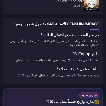
Zenless Zone Zero
GLOBAL
GENSHIN IMPACT الأسئلة الشائعة حول شحن الرصيد
كم من الوقت يستغرق اكتمال الطلب؟
عادةً ما يتم اكتمال الطلب في غضون دقائق قليلة. إذا كان هناك أي تأخير، يرجى
الاتصال بدعم العملاء لدينا.
ما هو BitTopup؟
BitTopup هي منصة عبر الإنترنت لشحن الألعاب والخدمات بسرعة وأمان.
ساعات عمل خدمة العملاء؟
خدمة عملاء BitTopup متاحة على مدار الساعة طوال أيام الأسبوع 24/7.
عرض محدود
شارك واربح خصماً يصل إلى 10%