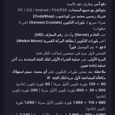
دفع آمن
وطرق دفع عالمية
متوافق مع جميع المنصات:
PC / iOS / Android / PS4/PS5
شريك رسمي معتمد من كوداشوب (CodaShop)
شراء سريع لـ
بلورات التكوين (Genesis Crystals)
(في 3
خطوات)
حدد
الخادم (Server)
وأدخل
رقم المعرّف (UID)
اختر
بلورات التكوين / بطاقة البركة القمرية (Welkin Moon)
ادفع
← يتم التوصيل
فوراً
الشحن لأول مرة في جينشين إمباكت (لكل فئة)
المرة الأولى
: هي
عملية الشراء الأولى لتلك الفئة المحددة
منذ
آخر
عملية إعادة تعيين
.
ملاحظة
: بعد شحن بلورات التكوين على
أي منصة
،
سيتم استهلاك
مكافأة المضاعفة لأول مرة لتلك الفئة
. 🎁
60
←
120
بلورة تكوين (لأول مرة) |
60
بلورة تكوين (عادي)
300 + 30
←
600
بلورة تكوين (لأول مرة) |
330
بلورة تكوين
(عادي)
980 + 110
←
1,960
بلورة تكوين (لأول مرة) |
1,090
بلورة
تكوين (عادي)
1,980 + 260
←
3,960
بلورة تكوين (لأول مرة) |
2,240
بلورة