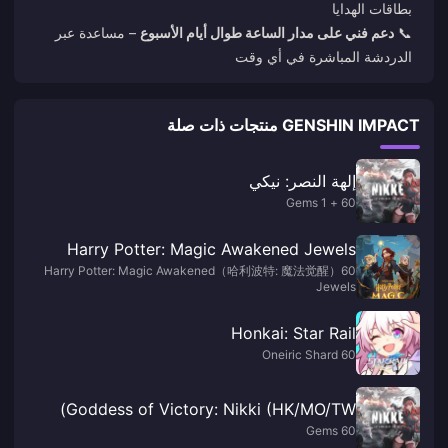
بطاقات الهدايا
📞
دعم فني على مدار الساعة طوال أيام الأسبوع
– مساعدة عبر
الدردشة المباشرة في أي وقت
GENSHIN IMPACT منتجات ذات صلة
إلهة النصر: نيكي
60 + 1 Gems
Harry Potter: Magic Awakened Jewels
Harry Potter: Magic Awakened（哈利波特: 魔法觉醒）60
Jewels
Honkai: Star Rail
60 Oneiric Shard
Goddess of Victory: Nikki (HK/MO/TW)
60 Gems