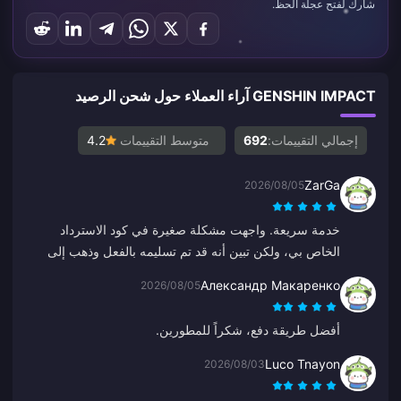
شارك لفتح عجلة الحظ.
GENSHIN IMPACT آراء العملاء حول شحن الرصيد
إجمالي التقييمات:
692
متوسط التقييمات
4.2
ZarGa
2026/08/05
خدمة سريعة. واجهت مشكلة صغيرة في كود الاسترداد
الخاص بي، ولكن تبين أنه قد تم تسليمه بالفعل وذهب إلى
مجلد الرسائل غير المرغوب فيها. بعد التواصل مع الدعم تم
Александр Макаренко
2026/08/05
حل المشكلة بتوجيه من Anna.
أفضل طريقة دفع، شكراً للمطورين.
Luco Tnayon
2026/08/03