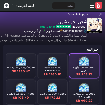
بحث
اللغة العربية
/
الرئيسية
/
Genshin Impact
شحن جينشين
Trustpilot
Excellent
Genshin Impact
تسليم فوري
دفع آمن ومحمي
اشحن بلورات التكوين 
(Welkin Moon) مباشرة إلى معرف المستخدم (UID) الخاص 
بسعر معقول، وعادةً ما يتم التوصيل خلال 20-60 دقيقة بعد الدفع.
اختر الفئة
6480 + 1600 بلورة
8080 Genesis
8080 كريستال تكوين * 4
تكوين
Crystals * 8
SR 1380.47
SR 2760.91
SR 345.13
8080 من كريستالات
3280 + 600 بلورة تكوين
1980 + 260 بلورة تكوين
التكوين * 2
SR 103.49
SR 172.22
SR 690.22