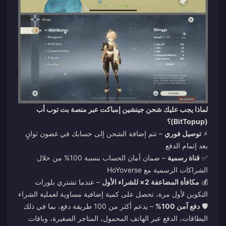
لماذا يجب عليك شحن جينشين إمباكت عبر منصة بت توب أب
(BitTopup)؟
⚡
توصيل فوري
– تتم إضافة الشحن إلى حسابك في غضون ثوانٍ
بعد إتمام الدفع
✅
قناة رسمية
– ضمان أمان الحساب بنسبة 100% من خلال
الشراكات الرسمية مع HoYoverse
💰
مكافأة المضاعفة 2× للشراء الأول
– عندما تشتري بلورات
التكوين لأول مرة، تحصل على كمية إضافية مساوية لعملية الشراء
🛡️
دفع آمن 100%
– يدعم أكثر من 100 طريقة دفع، بما في ذلك
البطاقات، الدفع عبر الهاتف المحمول، المتاجر الصغيرة، وباقات