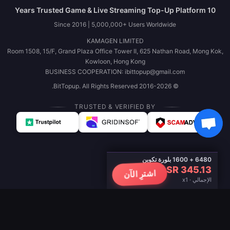
10 Years Trusted Game & Live Streaming Top-Up Platform
Since 2016 | 5,000,000+ Users Worldwide
KAMAGEN LIMITED
Room 1508, 15/F, Grand Plaza Office Tower II, 625 Nathan Road, Mong Kok,
Kowloon, Hong Kong
BUSINESS COOPERATION: ibittopup@gmail.com
© 2016-2026 BitTopup. All Rights Reserved.
TRUSTED & VERIFIED BY
6480 + 1600 بلورة تكوين
SR 345.13
اشترِ الآن
الإجمالي · x1