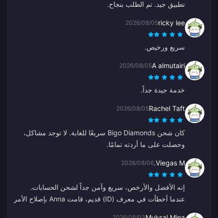
تطبيق جيد. تم الطلب بنجاح.
ricky lee
2026/08/05
سريع ورخيص.
A almutairi
2026/08/05
خدمة جيدة جداً.
Rachel Taft
2026/08/05
كان شحن Bigo Diamonds سريعًا للغاية. لا توجد مشاكل،
وحصلت على ما أردته تمامًا.
Viegas M.
2026/08/06
إنه الأفضل والأرخص، سريع وآمن جداً لشحن الحسابات.
عندما أخطأت في معرف (ID) قديم، قامت Anna بإصلاح الأمر
بسرعة وشحنت الحساب الصحيح.
Muksal Mina
2026/08/03