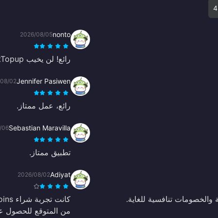
4
nonto
2026/08/05
رائع! لن يخيب BitTopup ظنك أبداً، ستحصل على عملاتك في نفس اللحظة.
Jennifer Pasiwen
/08/02
رائع، عمل ممتاز.
Sebastian Maravilla
/06
تطبيق ممتاز.
Adiyat
2026/08/02
 والخصومات تنافسية للغاية.
من المتوقع للحصول على