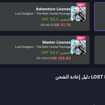
HOT
Adventure License
Lost Dungeon：The Relic Hunter Package
الخصم: 5.0% OFF
SR 31.78
SR 40.31
HOT
Master License
Lost Dungeon：The Relic Hunter Package
الخصم: 5.0% OFF
SR 105.92
SR 134.31
 الشحن