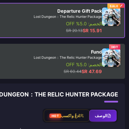
SALE
Departure Gift Pack
Lost Dungeon：The Relic Hunter Package
الخصم: 5.0% OFF
SR 15.91
SR 20.13
HOT
Fund
Lost Dungeon：The Relic Hunter Package
الخصم: 5.0% OFF
SR 47.69
SR 60.44
LOST DUNGEON：THE RELIC HUNTER PACKAGE دليل إعادة
الوصف
ادعُ واكسب
HOT