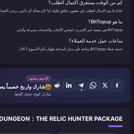
كم من الوقت يستغرق اكتمال الطلب؟
عادةً ما يتم اكتمال الطلب في غضون دقائق قليلة. إذا كان هناك أي تأخير، يرجى الاتصال 
ما هو BitTopup؟
BitTopup هي منصة عبر الإنترنت لشحن الألعاب والخدمات بسرعة وأمان.
ساعات عمل خدمة العملاء؟
خدمة عملاء BitTopup متاحة على مدار الساعة طوال أيام الأسبوع 24/7.
عرض محدود
شارك واربح خصماً يصل إ
شارك لفتح عجلة الحظ.
LOST DUNGEON：THE RELIC HUNTER PACKAGE آراء العملاء حو