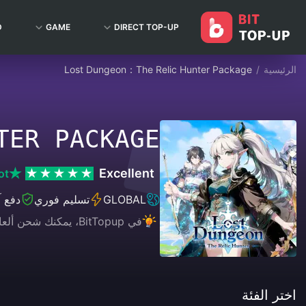
D
GAME
DIRECT TOP-UP
الرئيسية
/
Lost Dungeon：The Relic Hunter Package
TER PACKAGE
Excellent
ot
GLOBAL
تسليم فوري
دفع 
في BitTopup، يمكنك شحن ألعابك، وبثك المباشر، وشراء بطاقات الهدايا بكل سهولة، مع الاستمتاع بتجربة دفع مريحة وخصومات رائعة!
اختر الفئة