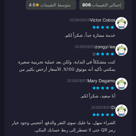
إجمالي التقييمات:
806
متوسط التقييمات
4.6
Victor Cobos
2026/08/09
خدمة ممتازة جداً، شكراً لكم.
zongyi lee
2026/08/09
كنت متشككاً في البداية، ولكن بعد عملية تجريبية صغيرة
يمكنني تأكيد أنه موثوق 100%. الأسعار أرخص بكثير من
المتوسط وهي منصة قوية حقاً. طالما بقيت الأسعار هكذا،
Mary Degamo
2026/08/07
ستكون هذه وجهتي الدائمة.
أنا سعيد، شكراً لكم.
Di
2026/08/09
الشراء سهل، ما عليك سوى النقر والدفع. أعجبني وجود خيار
رمز QR حتى لا تضطر إلى ربط حسابك البنكي.