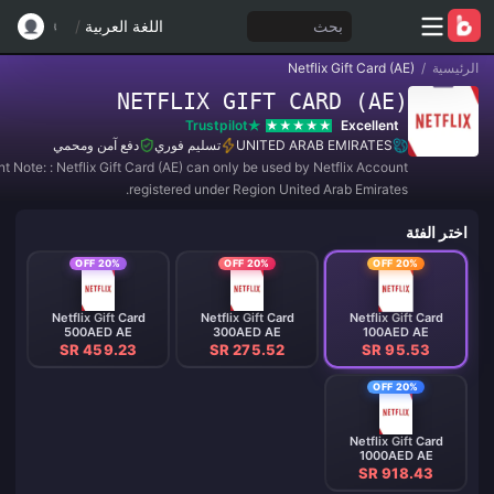
بحث
اللغة العربية
/
الرئيسية
/
Netflix Gift Card (AE)
NETFLIX GIFT CARD (AE)
Trustpilot
Excellent
UNITED ARAB EMIRATES
تسليم فوري
دفع آمن ومحمي
t Note: : Netflix Gift Card (AE) can only be used by Netflix Account
registered under Region United Arab Emirates.
اختر الفئة
20% OFF
20% OFF
20% OFF
Netflix Gift Card
Netflix Gift Card
Netflix Gift Card
500AED AE
300AED AE
100AED AE
SR 459.23
SR 275.52
SR 95.53
20% OFF
Netflix Gift Card
1000AED AE
SR 918.43