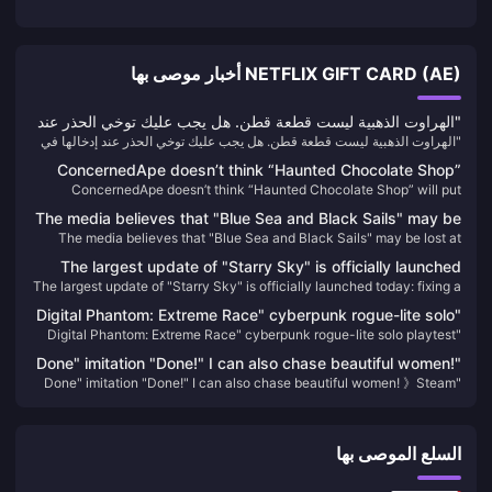
NETFLIX GIFT CARD (AE) أخبار موصى بها
"الهراوت الذهبية ليست قطعة قطن. هل يجب عليك توخي الحذر عند
"الهراوت الذهبية ليست قطعة قطن. هل يجب عليك توخي الحذر عند إدخالها في
إدخالها في أذنيك؟" علق موقع IGN France على المشهد الكلاسيكي
أذنيك؟" علق موقع IGN France على المشهد الكلاسيكي لـ "Black Myth:
لـ "Black Myth: Wukong" الذي أثار استياء اللاعبين.
ConcernedApe doesn’t think “Haunted Chocolate Shop”
Wukong" الذي أثار استياء اللاعبين.
ConcernedApe doesn’t think “Haunted Chocolate Shop” will put
will put pressure on itself
pressure on itself
The media believes that "Blue Sea and Black Sails" may be
The media believes that "Blue Sea and Black Sails" may be lost at
lost at sea, but it will set sail for "Black Flag"
sea, but it will set sail for "Black Flag"
The largest update of "Starry Sky" is officially launched
The largest update of "Starry Sky" is officially launched today: fixing a
today: fixing a large number of issues and improving the
large number of issues and improving the game experience
game experience
"Digital Phantom: Extreme Race" cyberpunk rogue-lite solo
"Digital Phantom: Extreme Race" cyberpunk rogue-lite solo playtest
playtest registration opens
registration opens
"Done" imitation "Done!" I can also chase beautiful women!
"Done" imitation "Done!" I can also chase beautiful women! 》Steam
》Steam reviews have mixed reviews
reviews have mixed reviews
السلع الموصى بها