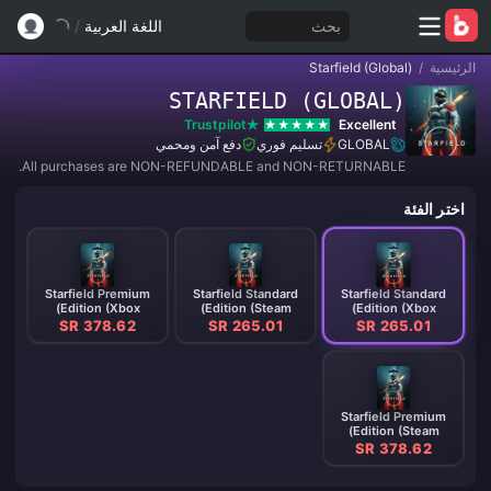
بحث
اللغة العربية
/
الرئيسية
/
Starfield (Global)
STARFIELD (GLOBAL)
Trustpilot
Excellent
GLOBAL
تسليم فوري
دفع آمن ومحمي
All purchases are NON-REFUNDABLE and NON-RETURNABLE.
اختر الفئة
Starfield Premium
Starfield Standard
Starfield Standard
Edition (Xbox)
Edition (Steam)
Edition (Xbox)
SR 378.62
SR 265.01
SR 265.01
Starfield Premium
Edition (Steam)
SR 378.62