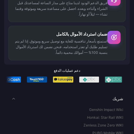
فريق الدعم الودود لدينا متاح على مدار الساعة لمساعدتك قبل
الشراء وأثناءه وبعده. احصل على مساعدة سريعة وموثوقة وقتما
تشاء — ليلاً أو نهاراً.
ضمان استرداد الأموال بالكامل
استمتع بأسعار تنافسية للغاية مع توصيل سريع وموثوق. إذا لم يتم
تسليم طلبك أو تعذر استخدامه، فنحن نضمن لك استرداد الأموال
بنسبة 100% — أموالك محمية دائماً.
دعم عمليات الدفع
شريك
Genshin Impact Wiki
Honkai: Star Rail WIKI
Zenless Zone Zero WIKI
PUBG Mobile WIKI