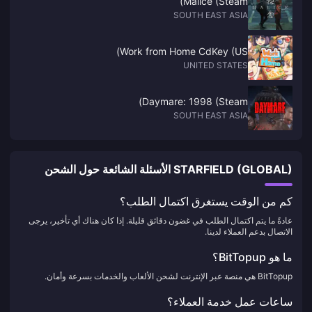
Malice (Steam)
SOUTH EAST ASIA
Work from Home CdKey (US)
UNITED STATES
Daymare: 1998 (Steam)
SOUTH EAST ASIA
STARFIELD (GLOBAL) الأسئلة الشائعة حول الشحن
كم من الوقت يستغرق اكتمال الطلب؟
عادةً ما يتم اكتمال الطلب في غضون دقائق قليلة. إذا كان هناك أي تأخير، يرجى
الاتصال بدعم العملاء لدينا.
ما هو BitTopup؟
BitTopup هي منصة عبر الإنترنت لشحن الألعاب والخدمات بسرعة وأمان.
ساعات عمل خدمة العملاء؟