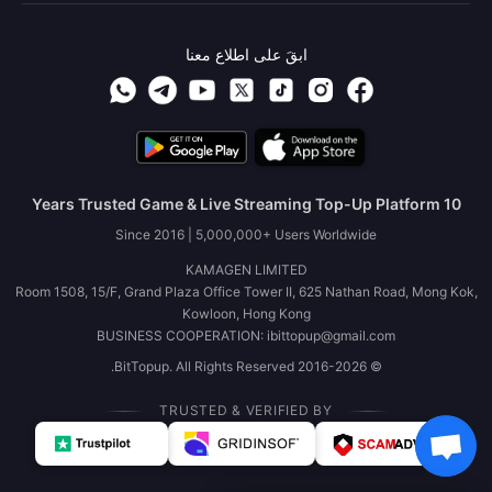
ابقَ على اطلاع معنا
10 Years Trusted Game & Live Streaming Top-Up Platform
Since 2016 | 5,000,000+ Users Worldwide
KAMAGEN LIMITED
Room 1508, 15/F, Grand Plaza Office Tower II, 625 Nathan Road, Mong Kok,
Kowloon, Hong Kong
BUSINESS COOPERATION: ibittopup@gmail.com
© 2016-2026 BitTopup. All Rights Reserved.
TRUSTED & VERIFIED BY