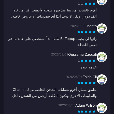
أقوم بالشحن من هنا منذ فترة طويلة وأنفقت أكثر من 20
ألف دولار، ولكن لا توجد أبدًا أي خصومات أو عروض خاصة.
المنصات الأخرى تقدم كوبونات أو استرداد نقدي. من المخيب
nonto
2026/08/02
للآمال عدم رؤية أي مكافآت للعملاء الأوفياء.
رائع! لن يخيب BitTopup ظنك أبداً، ستحصل على عملاتك في
نفس اللحظة.
Oussama Zaouali
2026/08/02
خدمة جيدة.
Tairin Gil
2026/08/04
تطبيق ممتاز. أقوم بعمليات الشحن الخاصة بي لـ Chamet
والتطبيقات الأخرى وتكون التكلفة أرخص من الشحن داخل
هذه التطبيقات.
Adam Wilson
2026/08/05