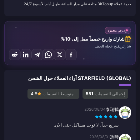
خدمة عملاء BitTopup متاحة على مدار الساعة طوال أيام الأسبوع 24/7.
عرض محدود
شارك واربح خصماً يصل إلى 10%
شارك لفتح عجلة الحظ.
STARFIELD (GLOBAL) آراء العملاء حول الشحن
إجمالي التقييمات:
551
متوسط التقييمات
4.8
泰瑞鸭
2026/08/04
سريع جداً، لا توجد مشاكل حتى الآن.
馮時
2026/08/01