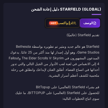
STARFIELD (GLOBAL) دليل إعادة الشحن
الوصف
ادعُ واكسب
HOT
Starfield هو عالم جديد ومثير تم تطويره بواسطة Bethesda
Game Studios، وهو أول إصدار لها منذ أكثر من 25 عامًا. يدعوك
المبدعون المشهورون في The Elder Scrolls V: Skyrim وFallout
4 إلى الانغماس في لعبة لعب الأدوار من الجيل التالي والتي تدور
أحداثها في اتساع الفضاء. أطلق العنان لإبداعك وانطلق في رحلة
للحصول على Starfield (العالمي) على BITTOPUP، ما عليك