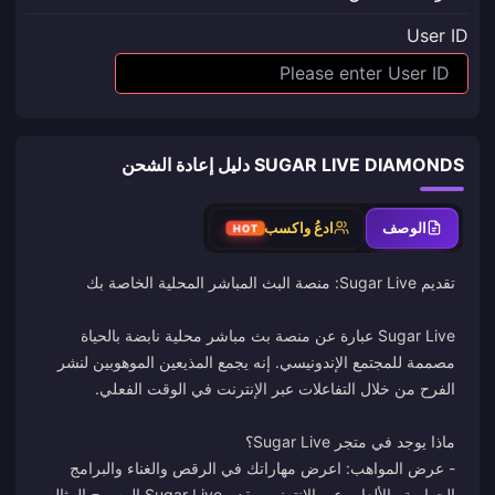
User ID
SUGAR LIVE DIAMONDS دليل إعادة الشحن
الوصف
ادعُ واكسب
HOT
Sugar Live عبارة عن منصة بث مباشر محلية نابضة بالحياة
مصممة للمجتمع الإندونيسي. إنه يجمع المذيعين الموهوبين لنشر
- عرض المواهب: اعرض مهاراتك في الرقص والغناء والبرامج
الحوارية والألعاب عبر الإنترنت. يقدم Sugar Live المسرح المثالي