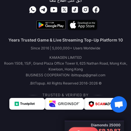
ابقَ على اطلاع معنا
10 Years Trusted Game & Live Streaming Top-Up Platform
Since 2016 | 5,000,000+ Users Worldwide
KAMAGEN LIMITED
Room 1508, 15/F, Grand Plaza Office Tower II, 625 Nathan Road, Mong Kok,
Kowloon, Hong Kong
BUSINESS COOPERATION: ibittopup@gmail.com
© 2016-2026 BitTopup. All Rights Reserved.
TRUSTED & VERIFIED BY
25000 Diamonds
SR 19.87