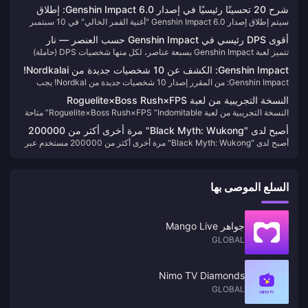
Impact عبر الأنظمة الأساسية لأكثر من عامين، يجب أن أقول إن إيقاف خدمة
شرح 20 تحسينًا رئيسيًا في إصدار Genshin Impact 6.0: إطلاق
PS4 هذه يمثل تحديًا كبيرًا للعديد من اللاعبين. لكن لا داعي للذعر، دعنا نتعامل مع
سيتم إطلاق إصدار Genshin Impact 6.0 "أغنية القمر الخالي" في 10 سبتمبر
ميزة قفل مجموعات الآثار، وفعاليات الحكايات أصبحت دائمة رسميًا!
الأمر خطوة بخطوة.
2025، ويتضمن 20 تحسينًا أساسيًا مثل قفل مجموعات الآثار، وجعل فعاليات
أقوى DPS رئيسي في Genshin Impact حسب العنصر — نار
الحكايات دائمة، وتوسيع سعة الحقيبة إلى 2400، وإعدادات مسبقة للفرق في
تتميز لعبة Genshin Impact بسبعة عناصر، لكل منها شخصيات DPS (حاملة)
شرسة، جليد لا جدال فيه!
الهاوية.
رئيسية قوية خاصة بها. اليوم، سنلقي نظرة على من يتصدر القائمة لكل عنصر.
Genshin Impact: الكشف عن 10 شخصيات جديدة من Nordkalai!
Genshin Impact: من المقرر إصدار 10 شخصيات جديدة من Nordkal! يجب
لافتة مزدوجة يجب الحصول عليها!
السحب مرتين على الشخصية الرئيسية! ملخص فوائد معاينة 5.7! إعادة صنع نقية
النسخة التجريبية من لعبة Roguelite×Boss Rush×FPS
في 5.8!
النسخة التجريبية من لعبة Roguelite×Boss Rush×FPS “Indomitable” متاحة
“Indomitable” متاحة على الإنترنت اليوم
على الإنترنت اليوم
أصبح لدى "Black Myth: Wukong" مرة أخرى أكثر من 200000
أصبح لدى "Black Myth: Wukong" مرة أخرى أكثر من 200000 مستخدم عبر
مستخدم عبر الإنترنت على Steam بعد شهرين
الإنترنت على Steam بعد شهرين
السلع الموصى بها
جواهر Mango Live
GLOBAL
Nimo TV Diamonds
GLOBAL