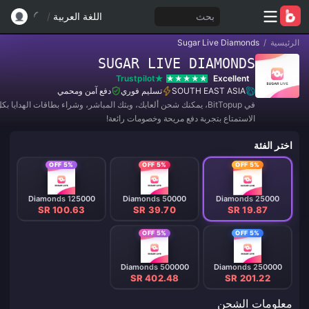
بحث
اللغة العربية
/
الرئيسية
/
Sugar Live Diamonds
SUGAR LIVE DIAMONDS
Trustpilot
Excellent
SOUTH EAST ASIA
تسليم فوري
دفع آمن ومحمي
في BitTopup، يمكنك شحن ألعابك، وبثك المباشر، وشراء بطاقات الهدايا 
الاستمتاع بتجربة دفع مريحة وخصومات رائعة!
اختر الفئة
5% OFF
5% OFF
5% OFF
125000 Diamonds
50000 Diamonds
25000 Diamonds
SR 100.63
SR 39.70
SR 19.87
5% OFF
5% OFF
500000 Diamonds
250000 Diamonds
SR 402.48
SR 201.22
معلومات الشحن