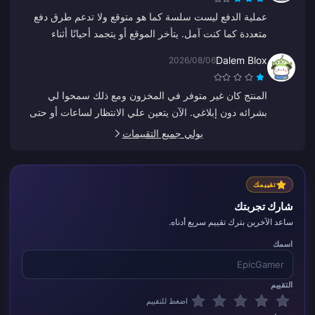
عملية الدفع ليست سلسة كما هو متوقع ولا تدعم طرق دفع
متعددة كما كنت آمل. يتأخر الموقع أو يتجمد أحيانًا أثناء
الشحن، وخدمة العملاء بطيئة في الاستجابة. كما أنه ليس من
Dalem Blox
2026/08/06
الواضح متى يتم معالجة المدفوعات. إذا تم إصلاح هذه
المشكلات، فسيكون أكثر موثوقية بكثير.
المنتج كان غير متوفر في المخزون ومع ذلك سمحوا لي
بشرائه دون إبلاغي. الآن يتعين علي الانتظار لساعات أو حتى
أيام لاسترداد أموالي.
بولي جميع التقييمات
تقييمك
شارك تجربتك
ساعد الآخرين بترك تقييم سريع أدناه.
اسمك
التقييم
اضغط للتقييم