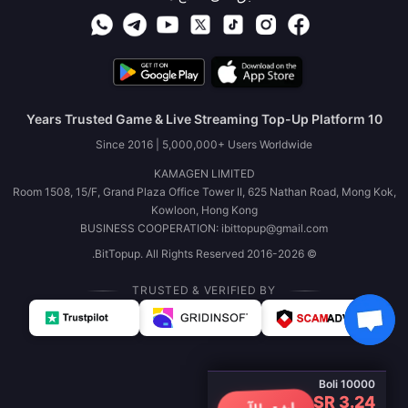
10 Years Trusted Game & Live Streaming Top-Up Platform
Since 2016 | 5,000,000+ Users Worldwide
KAMAGEN LIMITED
Room 1508, 15/F, Grand Plaza Office Tower II, 625 Nathan Road, Mong Kok,
Kowloon, Hong Kong
BUSINESS COOPERATION: ibittopup@gmail.com
© 2016-2026 BitTopup. All Rights Reserved.
TRUSTED & VERIFIED BY
Boli 10000
SR 3.24