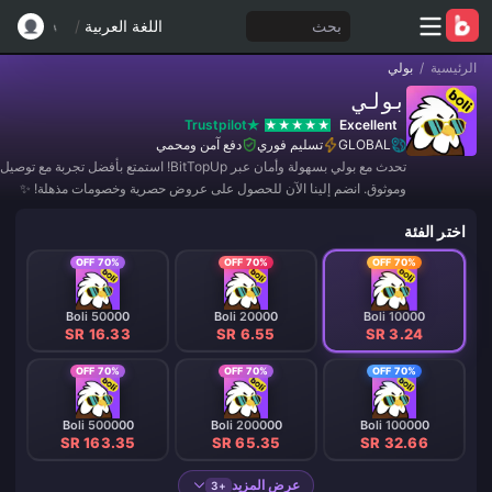
بحث
اللغة العربية
/
الرئيسية
/
بولي
بولي
Trustpilot
Excellent
GLOBAL
تسليم فوري
دفع آمن ومحمي
تحدث مع بولي بسهولة وأمان عبر BitTopUp! استمتع بأفضل تجربة مع
وموثوق. انضم إلينا الآن للحصول على عروض حصرية وخصومات مذهلة! ✨
اختر الفئة
70% OFF
70% OFF
70% OFF
Boli 50000
Boli 20000
Boli 10000
SR 16.33
SR 6.55
SR 3.24
70% OFF
70% OFF
70% OFF
Boli 500000
Boli 200000
Boli 100000
SR 163.35
SR 65.35
SR 32.66
عرض المزيد
+3