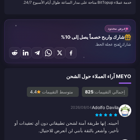
خدمة عملاء BitTopup متاحة على مدار الساعة طوال أيام الأسبوع 24/7.
عرض محدود
شارك واربح خصماً يصل إلى 10%
شارك لفتح عجلة الحظ.
MEYO آراء العملاء حول الشحن
إجمالي التقييمات:
825
متوسط التقييمات
4.4
Adolfo Davila
2026/08/04
أحببته. إنها طريقة آمنة لشحن تطبيقاتي دون أي تعقيدات أو
تأخير، وأشعر بالثقة بأنني لن أتعرض للاحتيال.