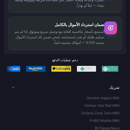
تشاء — ليلاً أو نهاراً.
ضمان استرداد الأموال بالكامل
استمتع بأسعار تنافسية للغاية مع توصيل سريع وموثوق. إذا لم يتم
تسليم طلبك أو تعذر استخدامه، فنحن نضمن لك استرداد الأموال
بنسبة 100% — أموالك محمية دائماً.
دعم عمليات الدفع
شريك
Genshin Impact Wiki
Honkai: Star Rail WIKI
Zenless Zone Zero WIKI
PUBG Mobile WIKI
BitTopup News