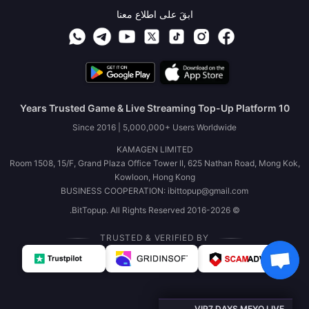
ابقَ على اطلاع معنا
10 Years Trusted Game & Live Streaming Top-Up Platform
Since 2016 | 5,000,000+ Users Worldwide
KAMAGEN LIMITED
Room 1508, 15/F, Grand Plaza Office Tower II, 625 Nathan Road, Mong Kok,
Kowloon, Hong Kong
BUSINESS COOPERATION: ibittopup@gmail.com
© 2016-2026 BitTopup. All Rights Reserved.
TRUSTED & VERIFIED BY
VIP7 DAYS MEYO LIVE