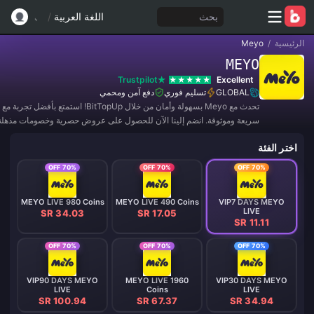
بحث
اللغة العربية
/
الرئيسية
/
Meyo
MEYO
Trustpilot
Excellent
GLOBAL
تسليم فوري
دفع آمن ومحمي
تحدث مع Meyo بسهولة وأمان من خلال BitTopUp! استمتع ب
سريعة وموثوقة. انضم إلينا الآن للحصول على عروض حصرية وخصومات مذهلة
اختر الفئة
70% OFF
70% OFF
70% OFF
MEYO LIVE 980 Coins
MEYO LIVE 490 Coins
VIP7 DAYS MEYO
LIVE
SR 34.03
SR 17.05
SR 11.11
70% OFF
70% OFF
70% OFF
VIP90 DAYS MEYO
MEYO LIVE 1960
VIP30 DAYS MEYO
LIVE
Coins
LIVE
SR 100.94
SR 67.37
SR 34.94