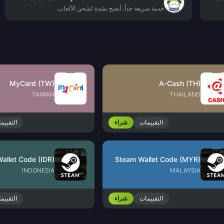
خدمة سريعة جداً، أنصح بشدة لشحن الألعاب.
MyCard (TW)
A-Cash (TH)
TAIWAN
THAILAND
التقييمات
شراء
التقييم
allet Code (IDR)
Steam Wallet Code (MYR)
INDONESIA
MALAYSIA
التقييمات
شراء
التقييم