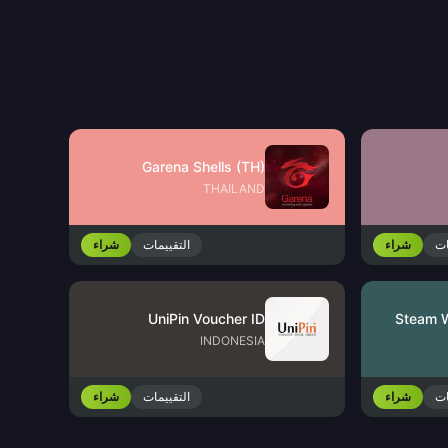
Garena Shells (TH)
THAILAND
ات
شراء
التقييمات
شراء
UniPin Voucher ID
Steam W
INDONESIA
ات
شراء
التقييمات
شراء