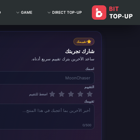
D
GAME
DIRECT TOP-UP
تقييمك
شارك تجربتك
ساعد الآخرين بترك تقييم سريع أدناه.
اسمك
التقييم
اضغط للتقييم
تقييمك
0/500