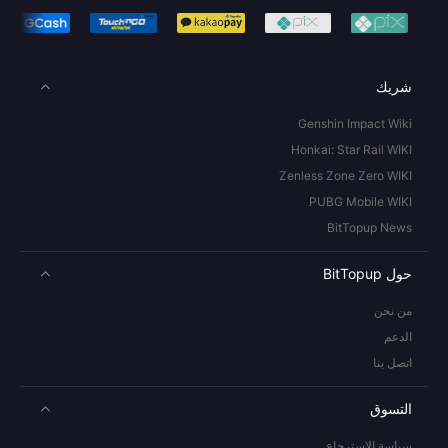
شريك
Genshin Impact Wiki
Honkai: Star Rail WIKI
Zenless Zone Zero WIKI
PUBG Mobile WIKI
BitTopup News
حول BitTopup
من نحن
الدعم
اتصل بنا
التسوق
سياسة الاسترجاع