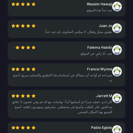
Wassim Hawaji
جيد جداً هذا الموقع.
Juan Jo
تطبيق ممتاز وفعال، لا يمكنني الشكوى، إنه جيد جداً.
Fatema Habibi
جيد، أنا راضٍ عن الموقع.
Francis Wynne
بصراحة لم أواجه أي مشاكل في استخدام هذا التطبيق والتسليم سريع. أنصح
به.
Jarrett M.
كان لدي عملية شراء لم أستلمها أبداً. تواصلت مع الدعم وفي غضون 5 دقائق
تم العثور على الطلب وأصبح في محفظتي. محترفون ومهذبون للغاية. أنصح
الجميع بهذا المكان للشحن.
Pablo Egioto