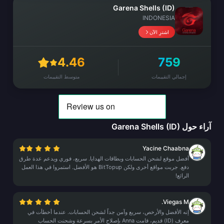
Garena Shells (ID)
INDONESIA
اشترِ الآن
4.46
759
إجمالي التقييمات
متوسط التقييمات
آراء حول Garena Shells (ID)
Yacine Chaabna
أفضل موقع لشحن الحسابات وبطاقات الهدايا. سريع، فوري ويدعم عدة طرق
دفع. جربت مواقع أخرى ولكن BitTopup هو الأفضل. استمروا في هذا العمل
الرائع!
Viegas M.
إنه الأفضل والأرخص، سريع وآمن جداً لشحن الحسابات. عندما أخطأت في
معرف (ID) قديم، قامت Anna بإصلاح الأمر بسرعة وشحنت الحساب