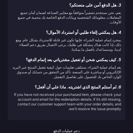
3.
هل الدفع آمن على منصتكم؟
نعم، نحن نستخدم تشفيراً متوافقاً مع معايير الصناعة لضمان أمان جميع
المعاملات. معلوماتك الشخصية وبيانات الدفع الخاصة بك محمية في جميع
الأوقات.
4.
هل يمكنني إلغاء طلبي أو استرداد الأموال؟
بمجرد إتمام عملية الشراء، فإنها تكون غير قابلة للاسترداد بشكل عام. ومع
ذلك، إذا كانت هناك مشكلة في طلبك، يرجى الاتصال بفريق دعم العملاء
لدينا، وسنساعدك بأفضل ما يمكننا.
5.
كيف يمكنني شحن أو تفعيل مشترياتي بعد إتمام الدفع؟
بعد إتمام عملية الشراء، ستتلقى تعليمات حول كيفية تفعيل المنتج عبر البريد
الإلكتروني أو مباشرة على المنصة. تأكد من التحقق من حسابك أو صندوق
الوارد الخاص بك للحصول على تفاصيل التفعيل.
6.
لم أستلم المنتج الذي اشتريته. ماذا علي أن أفعل؟
If you have not received your purchased item, please check your
account and email for the redemption details. If it’s still missing,
contact our customer support team with your order details, and
we'll resolve the issue promptly.
دعم عمليات الدفع