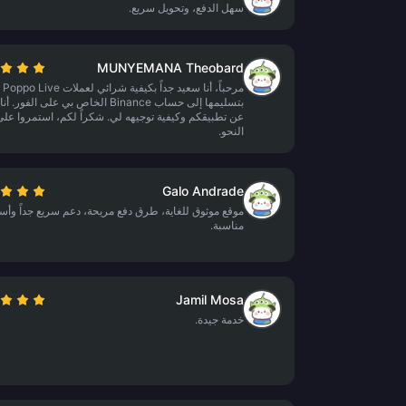
سهل الدفع، وتحويل سريع.
MUNYEMANA Theobard
مرحباً
بتسليمها إلى حساب Binance الخاص بي على الفور.
عن تطبيقكم وكيفية توجيهه لي. شكراً لكم، استمروا على
النحو.
Galo Andrade
موقع موثوق للغاية، طرق دفع مريحة، دعم سريع جداً وأس
مناسبة.
Jamil Mosa
خدمة جيدة.