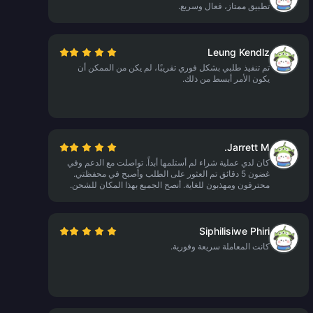
تطبيق ممتاز، فعال وسريع.
Leung Kendlz
تم تنفيذ طلبي بشكل فوري تقريبًا، لم يكن من الممكن أن
يكون الأمر أبسط من ذلك.
Jarrett M.
كان لدي عملية شراء لم أستلمها أبداً. تواصلت مع الدعم وفي
غضون 5 دقائق تم العثور على الطلب وأصبح في محفظتي.
محترفون ومهذبون للغاية. أنصح الجميع بهذا المكان للشحن.
Siphilisiwe Phiri
كانت المعاملة سريعة وفورية.