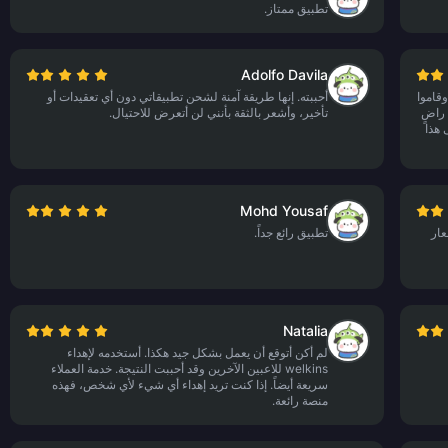
تطبيق ممتاز.
Adolfo Davila
، أنا سعيد جداً بكيفية شرائي لعملات Poppo Live وقاموا
أحببته. إنها طريقة آمنة لشحن تطبيقاتي دون أي تعقيدات أو
 أنا راضٍ
تأخير، وأشعر بالثقة بأنني لن أتعرض للاحتيال.
 هذا
Mohd Yousaf
عار
تطبيق رائع جداً.
Natalia
لم أكن أتوقع أن يعمل بشكل جيد هكذا. أستخدمه لإهداء
welkins للاعبين الآخرين وقد أحببت النتيجة. خدمة العملاء
سريعة أيضاً. إذا كنت تريد إهداء أي شيء لأي شخص، فهذه
منصة رائعة.