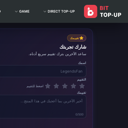
D
GAME
DIRECT TOP-UP
تقييمك
شارك تجربتك
ساعد الآخرين بترك تقييم سريع أدناه.
اسمك
التقييم
اضغط للتقييم
تقييمك
0/500