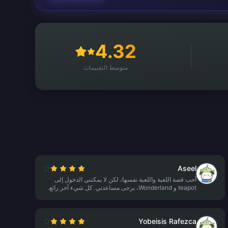
4.32
متوسط التقييمات
Aseel
أحب قصة اللعبة واللعبة نفسها، لكن لا يمكنني الدخول إلى
teapot و Wonderland، يرجى مساعدتي. كل شيء آخر رائع.
Yobeisis Rafezca