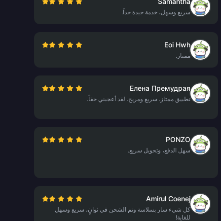
Samantha
سريع وسهل، خدمة جيدة جداً.
Eoi Hwh
ممتاز.
Елена Премудрая
تطبيق ممتاز. سريع ومريح. لقد أعجبني حقاً.
PONZO
سهل الدفع، وتحويل سريع.
Amirul Coenej
كل شيء سار بسلاسة وتم الشحن في ثوانٍ، سريع وسهل
للغاية!