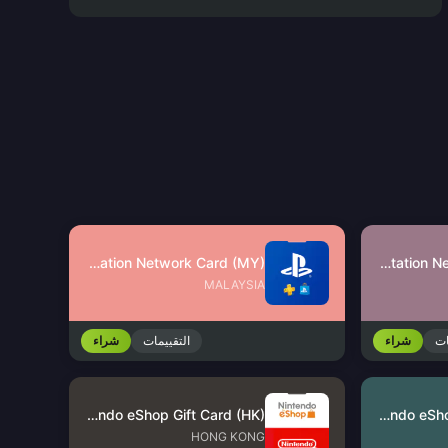
PlayStation Network Card (MY)
PlayStation Network Card (SG)
MALAYSIA
ات
شراء
التقييمات
شراء
Nintendo eShop Gift Card (HK)
Nintendo eShop Gift Card (US)
HONG KONG