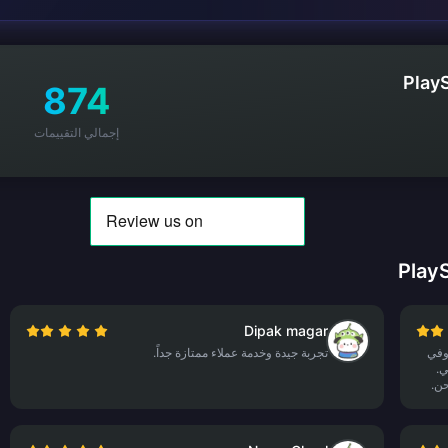
Play
874
إجمالي التقييمات
Dipak magar
 وفي
تجربة جيدة وخدمة عملاء ممتازة جداً.
ي.
حن.