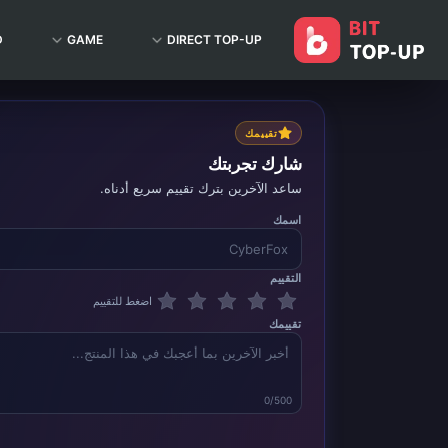
D
GAME
DIRECT TOP-UP
تقييمك
شارك تجربتك
ساعد الآخرين بترك تقييم سريع أدناه.
اسمك
التقييم
اضغط للتقييم
تقييمك
0/500