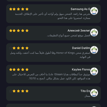
Samsung As G
تجربتي هنا رائعة. الشحن سهل ولم أواجه أي تأخير على الإطلاق. الخدمة
ممتازة. استمروا على هذا النحو.
Алексей Зеелиг
أفضل موقع لشحن جميع أنواع التطبيقات.
Daniel Datilm
استغرق شحن Honor of Kings وقتًا أطول قليلاً مما كنت أعتقد، ولكنه وصل
في النهاية.
Kaylee Flores
موثوق جداً لبطاقات هدايا Steam! عادةً ما أخاف من التعرض للاحتيال على
هذه المواقع، لكن الكود عمل بشكل مثالي. أنصح به 10/10.
Tito Dz
ممتاز.