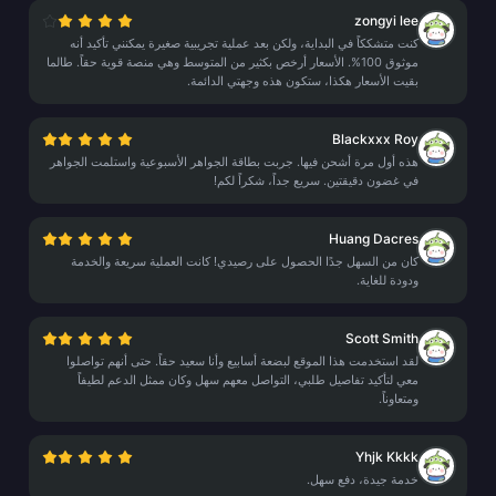
zongyi lee
كنت متشككاً في البداية، ولكن بعد عملية تجريبية صغيرة يمكنني تأكيد أنه
موثوق 100%. الأسعار أرخص بكثير من المتوسط وهي منصة قوية حقاً. طالما
بقيت الأسعار هكذا، ستكون هذه وجهتي الدائمة.
Blackxxx Roy
هذه أول مرة أشحن فيها. جربت بطاقة الجواهر الأسبوعية واستلمت الجواهر
في غضون دقيقتين. سريع جداً، شكراً لكم!
Huang Dacres
كان من السهل جدًا الحصول على رصيدي! كانت العملية سريعة والخدمة
ودودة للغاية.
Scott Smith
لقد استخدمت هذا الموقع لبضعة أسابيع وأنا سعيد حقاً. حتى أنهم تواصلوا
معي لتأكيد تفاصيل طلبي، التواصل معهم سهل وكان ممثل الدعم لطيفاً
ومتعاوناً.
Yhjk Kkkk
خدمة جيدة، دفع سهل.