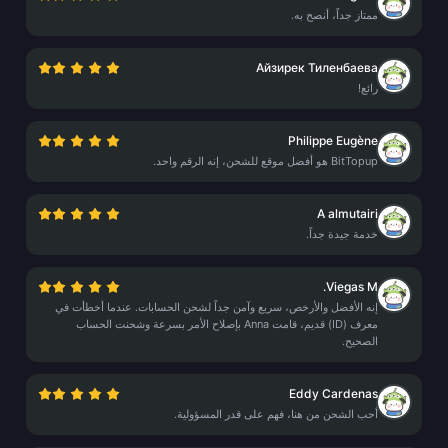
ممتاز جداً، أنصح به.
Айзирек Тиленбаева
رائع!
Philippe Eugène
BitTopup هو أفضل موقع للشحن، إنه الرقم واحد.
A almutairi
خدمة جيدة جداً.
Viegas M.
إنه الأفضل والأرخص، سريع وآمن جداً لشحن الحسابات. عندما أخطأت في
معرف (ID) قديم، قامت Anna بإصلاح الأمر بسرعة وشحنت الحساب
الصحيح.
Eddy Cardenas
أحب الشحن من هنا، فهم على قدر المسؤولية.