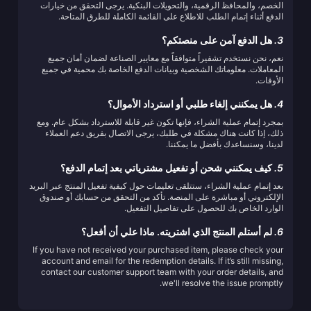
الخصم، والمحافظ الرقمية، والتحويلات البنكية. يرجى التحقق من خيارات
الدفع أثناء إتمام الطلب للاطلاع على القائمة الكاملة للطرق المتاحة.
3.
هل الدفع آمن على منصتكم؟
نعم، نحن نستخدم تشفيراً متوافقاً مع معايير الصناعة لضمان أمان جميع
المعاملات. معلوماتك الشخصية وبيانات الدفع الخاصة بك محمية في جميع
الأوقات.
4.
هل يمكنني إلغاء طلبي أو استرداد الأموال؟
بمجرد إتمام عملية الشراء، فإنها تكون غير قابلة للاسترداد بشكل عام. ومع
ذلك، إذا كانت هناك مشكلة في طلبك، يرجى الاتصال بفريق دعم العملاء
لدينا، وسنساعدك بأفضل ما يمكننا.
5.
كيف يمكنني شحن أو تفعيل مشترياتي بعد إتمام الدفع؟
بعد إتمام عملية الشراء، ستتلقى تعليمات حول كيفية تفعيل المنتج عبر البريد
الإلكتروني أو مباشرة على المنصة. تأكد من التحقق من حسابك أو صندوق
الوارد الخاص بك للحصول على تفاصيل التفعيل.
6.
لم أستلم المنتج الذي اشتريته. ماذا علي أن أفعل؟
If you have not received your purchased item, please check your
account and email for the redemption details. If it’s still missing,
contact our customer support team with your order details, and
we'll resolve the issue promptly.