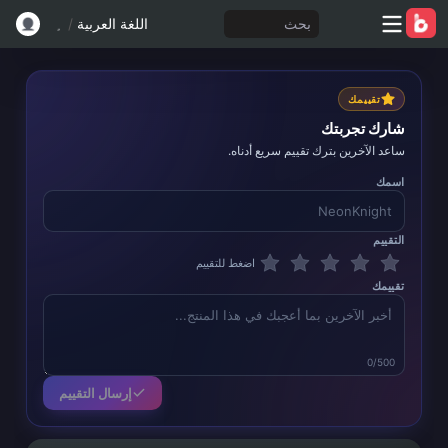
بحث
اللغة العربية
/
تقييمك
شارك تجربتك
ساعد الآخرين بترك تقييم سريع أدناه.
اسمك
التقييم
اضغط للتقييم
تقييمك
0/500
إرسال التقييم