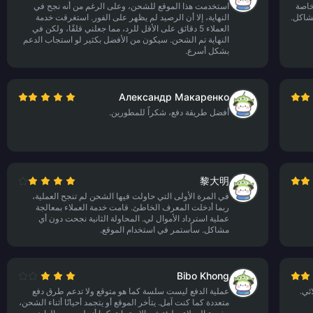
ت الخاصة
استخدمت هذا الموقع للشحن، وعلى الرغم من أنه نجح في
مشاكل.
النهاية، إلا أن الرصيد لم يظهر على الفور. استغرقت خدمة
العملاء 5 دقائق على الأقل للرد، مما جعلني قلقًا، ولكن في
النهاية تم الشحن. سيكون من الأفضل بكثير لو استجاب الدعم
بشكل أسرع.
Александр Макаренко
أفضل طريقة دفع، شكراً للمطورين.
黎大明
في المرة الأولى التي حاولت فيها الشحن لم تنجح العملية،
ربما أدخلت المعرف الخاطئ. قامت خدمة العملاء بمعالجة
عملية استرداد الأموال لي. المحاولة الثانية نجحت دون أي
مشاكل. سأستمر في استخدام الموقع.
Bibo Khong
ئي.
عملية الدفع ليست سلسة كما هو متوقع ولا تدعم طرق دفع
متعددة كما كنت آمل. يتأخر الموقع أو يتجمد أحيانًا أثناء الشحن،