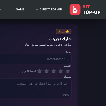
D
GAME
DIRECT TOP-UP
تقييمك
شارك تجربتك
ساعد الآخرين بترك تقييم سريع أدناه.
اسمك
التقييم
اضغط للتقييم
تقييمك
0/500