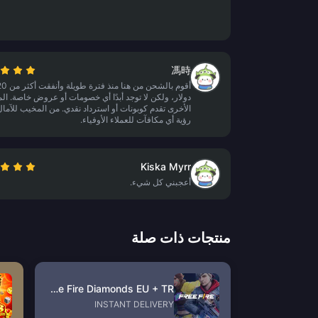
馮時
دولار، ولكن لا توجد أبدًا أي خصومات أو عروض خاصة. ا
الأخرى تقدم كوبونات أو استرداد نقدي. من المخيب للآما
رؤية أي مكافآت للعملاء الأوفياء.
Kiska Myrr
أعجبني كل شيء.
منتجات ذات صلة
Free Fire Diamonds EU + TR
INSTANT DELIVERY