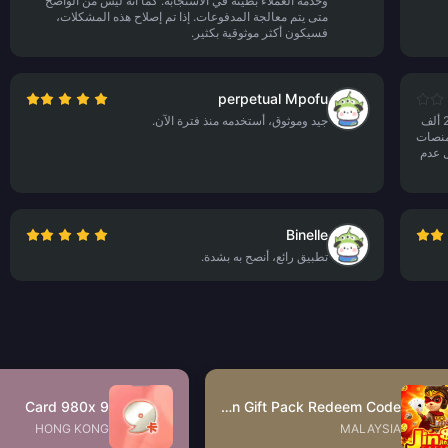
وخدمة العملاء بطيئة في الاستجابة. كما أنه ليس من الواضح
متى يتم معالجة المدفوعات. إذا تم إصلاح هذه المشكلات،
فسيكون أكثر موثوقية بكثير.
perpetual Mpofu
أقوم بالشحن من هنا منذ فترة طويلة وأنفقت أكثر من 20 ألف
جيد وموثوق، أستخدمه منذ فترة الآن.
لمنصات
ل عدم
Binelle
تطبيق رائع، أنصح به بشدة.
9 Card 980x
JinJinJin Gift Pack Redeem Code
HONG KONG
MALAYSIA