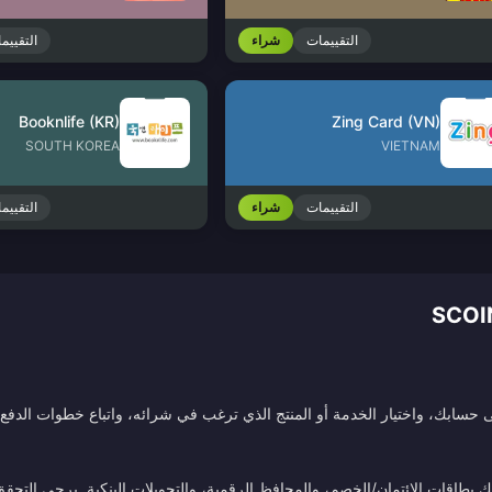
التقييمات
شراء
التقييم
Booknlife (KR)
Zing Card (VN)
SOUTH KOREA
VIETNAM
التقييمات
شراء
التقييم
سابك، واختيار الخدمة أو المنتج الذي ترغب في شرائه، واتباع خطوات الدفع. 
طاقات الائتمان/الخصم، والمحافظ الرقمية، والتحويلات البنكية. يرجى التحقق م