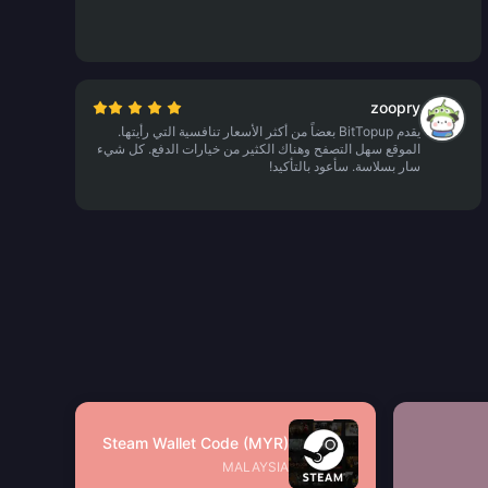
zoopry
يقدم BitTopup بعضاً من أكثر الأسعار تنافسية التي رأيتها.
الموقع سهل التصفح وهناك الكثير من خيارات الدفع. كل شيء
سار بسلاسة. سأعود بالتأكيد!
Steam Wallet Code (MYR)
MALAYSIA