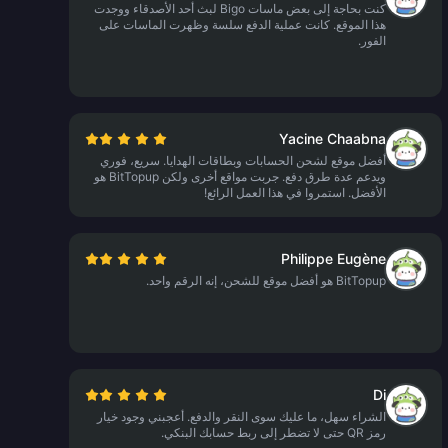
كنت بحاجة إلى بعض ماسات Bigo لبث أحد الأصدقاء ووجدت
هذا الموقع. كانت عملية الدفع سلسة وظهرت الماسات على
الفور.
Yacine Chaabna
أفضل موقع لشحن الحسابات وبطاقات الهدايا. سريع، فوري
ويدعم عدة طرق دفع. جربت مواقع أخرى ولكن BitTopup هو
الأفضل. استمروا في هذا العمل الرائع!
Philippe Eugène
BitTopup هو أفضل موقع للشحن، إنه الرقم واحد.
Di
الشراء سهل، ما عليك سوى النقر والدفع. أعجبني وجود خيار
رمز QR حتى لا تضطر إلى ربط حسابك البنكي.