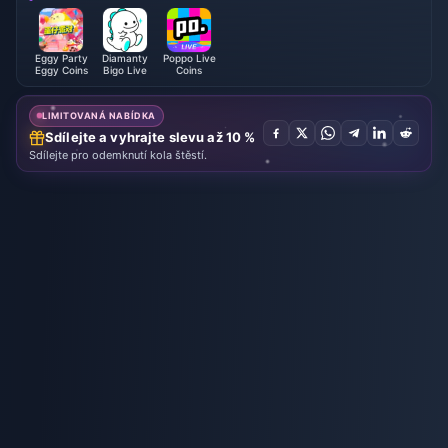
Eggy Party
Diamanty
Poppo Live
Eggy Coins
Bigo Live
Coins
LIMITOVANÁ NABÍDKA
Sdílejte a vyhrajte slevu až 10 %
Sdílejte pro odemknutí kola štěstí.