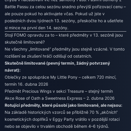
Battle Passu za celou sezónu snadno převýší pořizovací cenu –
ale pouze pokud ho aktivujete včas. Pokud už jste v
posledních dvou týdnech 13. sezóny, přeskočte ho a ušetřete
si mince na první den 14. sezóny.
Stojí FOMO opravdu za to – které předměty v 13. sezóně jsou
skutečně limitované?
Ne všechny „limitované“ předměty jsou stejně vzácné. V tomto
rozlišení se zkušení hráči odlišují od ostatních.
Skutečně limitované (pevný termín, žádný potvrzený
návrat):
Oblečky ze spolupráce My Little Pony – celkem 720 mincí,
termín 16. dubna 2026
Předmět Precious Wings v sekci Treasure – stejný termín
Akce Rose of Oath a Sweetness Express – 2. dubna 2026
Rotující předměty, které působí jako limitované, ale nejsou:
Na základě historických vzorců se přibližně 70 % „akčních“
kosmetických doplňků v Eggy Party vrátilo v pozdější rotaci
nebo se objevilo v trvalém obchodě během 4–6 týdnů.