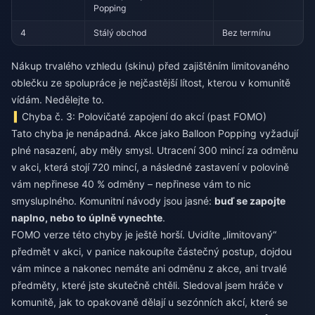
Popping
4
Stálý obchod
Bez termínu
Nákup trvalého vzhledu (skinu) před zajištěním limitovaného
oblečku ze spolupráce je nejčastější lítost, kterou v komunitě
vídám. Nedělejte to.
Chyba č. 3: Polovičaté zapojení do akcí (past FOMO)
Tato chyba je nenápadná. Akce jako Balloon Popping vyžadují
plné nasazení, aby měly smysl. Utracení 300 mincí za odměnu
v akci, která stojí 720 mincí, a následné zastavení v polovině
vám nepřinese 40 % odměny – nepřinese vám to nic
smysluplného. Komunitní návody jsou jasné:
buď se zapojte
naplno, nebo to úplně vynechte
.
FOMO verze této chyby je ještě horší. Uvidíte „limitovaný“
předmět v akci, v panice nakoupíte částečný postup, dojdou
vám mince a nakonec nemáte ani odměnu z akce, ani trvalé
předměty, které jste skutečně chtěli. Sledoval jsem hráče v
komunitě, jak to opakovaně dělají u sezónních akcí, které se