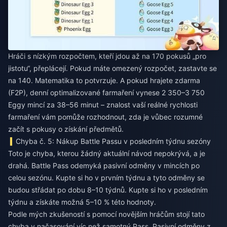
Hráči s nízkým rozpočtem, kteří jdou až na 170 pokusů „pro
jistotu“, přeplácejí. Pokud máte omezený rozpočet, zastavte se
na 140. Matematika to potvrzuje. A pokud hrajete zdarma
(F2P), denní optimalizované farmaření vynese 2 350–3 750
Eggy mincí za 38–56 minut – znalost vaší reálné rychlosti
farmaření vám pomůže rozhodnout, zda je vůbec rozumné
začít s pokusy o získání předmětů.
Chyba č. 5: Nákup Battle Passu v posledním týdnu sezóny
Toto je chyba, kterou žádný aktuální návod nepokrývá, a je
drahá. Battle Pass odemyká pasivní odměny v mincích po
celou sezónu. Kupte si ho v prvním týdnu a tyto odměny se
budou střádat po dobu 8–10 týdnů. Kupte si ho v posledním
týdnu a získáte možná 5–10 % této hodnoty.
Podle mých zkušeností s pomocí novějším hráčům stojí tato
chyba v načasování víc než samotný Pass. Pasivní odměny z