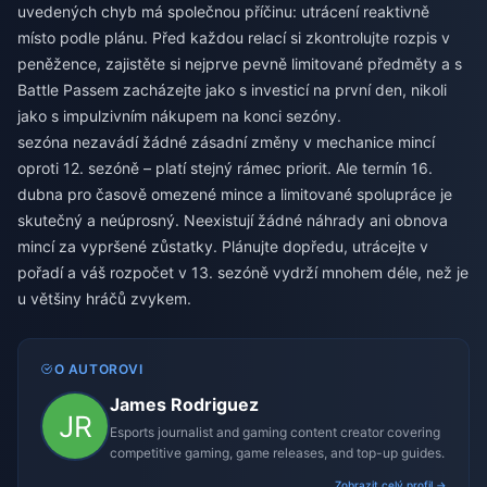
uvedených chyb má společnou příčinu: utrácení reaktivně
místo podle plánu. Před každou relací si zkontrolujte rozpis v
peněžence, zajistěte si nejprve pevně limitované předměty a s
Battle Passem zacházejte jako s investicí na první den, nikoli
jako s impulzivním nákupem na konci sezóny.
sezóna nezavádí žádné zásadní změny v mechanice mincí
oproti 12. sezóně – platí stejný rámec priorit. Ale termín 16.
dubna pro časově omezené mince a limitované spolupráce je
skutečný a neúprosný. Neexistují žádné náhrady ani obnova
mincí za vypršené zůstatky. Plánujte dopředu, utrácejte v
pořadí a váš rozpočet v 13. sezóně vydrží mnohem déle, než je
u většiny hráčů zvykem.
O AUTOROVI
James Rodriguez
Esports journalist and gaming content creator covering
competitive gaming, game releases, and top-up guides.
Zobrazit celý profil →