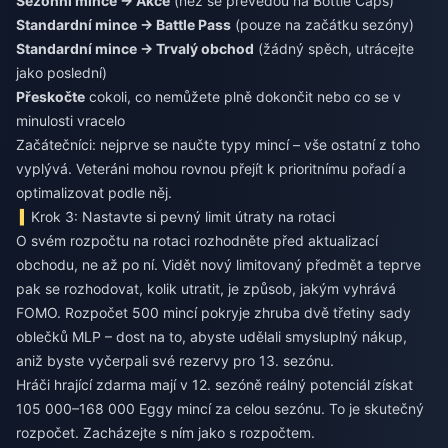
Sezónní mince → Akce
(než se převedou na Bottle Caps)
Standardní mince → Battle Pass
(pouze na začátku sezóny)
Standardní mince → Trvalý obchod
(žádný spěch, utrácejte
jako poslední)
Přeskočte
cokoli, co nemůžete plně dokončit nebo co se v
minulosti vracelo
Začátečníci: nejprve se naučte typy mincí – vše ostatní z toho
vyplývá. Veteráni mohou rovnou přejít k prioritnímu pořadí a
optimalizovat podle něj.
Krok 3: Nastavte si pevný limit útraty na rotaci
O svém rozpočtu na rotaci rozhodněte před aktualizací
obchodu, ne až po ní. Vidět nový limitovaný předmět a teprve
pak se rozhodovat, kolik utratit, je způsob, jakým vyhrává
FOMO. Rozpočet 500 mincí pokryje zhruba dvě třetiny sady
oblečků MLP – dost na to, abyste udělali smysluplný nákup,
aniž byste vyčerpali své rezervy pro 13. sezónu.
Hráči hrající zdarma mají v 12. sezóně reálný potenciál získat
105 000–168 000 Eggy mincí za celou sezónu. To je skutečný
rozpočet. Zacházejte s ním jako s rozpočtem.