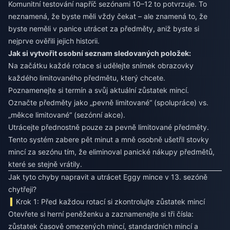
Komunitní testování napříč sezónami 10–12 to potvrzuje. To
neznamená, že byste měli vždy čekat – ale znamená to, že
byste neměli v panice utrácet za předměty, aniž byste si
nejprve ověřili jejich historii.
Jak si vytvořit osobní seznam sledovaných položek:
Na začátku každé rotace si udělejte snímek obrazovky
každého limitovaného předmětu, který chcete.
Poznamenejte si termín a svůj aktuální zůstatek mincí.
Označte předměty jako „pevně limitované“ (spolupráce) vs.
„měkce limitované“ (sezónní akce).
Utrácejte přednostně pouze za pevně limitované předměty.
Tento systém zabere pět minut a mně osobně ušetřil stovky
mincí za sezónu tím, že eliminoval panické nákupy předmětů,
které se stejně vrátily.
Jak tyto chyby napravit a utrácet Eggy mince v 13. sezóně
chytřeji?
Krok 1: Před každou rotací si zkontrolujte zůstatek mincí
Otevřete si herní peněženku a zaznamenejte si tři čísla:
zůstatek časově omezených mincí, standardních mincí a