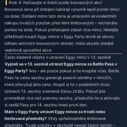
Krok 4: Načasujte si dobití podle bonusových akcí
Bonusová okna při dobíjení nabízejí výrazně lepší poměr mincí
za dolar. Dobíjení mimo tato okna je utrácením ekvivalentním
nákupu trvalých položek před těmi limitovanými – necháváte
peníze na stole. Pokud potřebujete získat více mincí, hledejte
příležitosti
koupit Eggy mince v Eggy Party levně se slevou
během aktivních bonusových období, místo abyste dobíjeli
reaktivně uprostřed akce.
Často kladené otázky o utrácení Eggy mincí v 13. sezóně
Vyplatí se v 13. sezóně utrácet Eggy mince za Battle Pass v
Eggy Party?
Ano – ale pouze pokud si ho koupíte včas. Battle
Pass na celou sezónu generuje pasivní odměny v mincích,
které převyšují jeho cenu. Koupit si ho v posledních dvou
týdnech 13. sezóny znamená čistou ztrátu. Pokud jste
promeškali více než polovinu sezóny, přeskočte ho a aktivujte
si raději Pass pro 14. sezónu hned první den.
Mám v Eggy Party utrácet Eggy mince za trvalé nebo
limitované předměty?
Vždy upřednostněte limitované
předměty. Trvalé položky v obchodě nemají žádný termín –