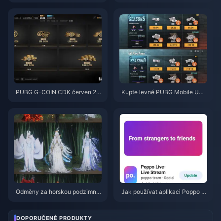
pro získání Eggy Coins zdarma
íliš rychle po aktualizaci z červ
(srpen 2026)
ence 2026? Příčiny a řešení
PUBG G-COIN CDK červen 20
Kupte levné PUBG Mobile UC
26: Vyplatí se opravdu dvojitá
pro spolupráci s Naruto Shippu
promo akce za 91,43 $?
den (červenec 2026): Ceny, ne
jlepší balíčky a bezpečné dobit
í
Odměny za horskou podzimní
Jak používat aplikaci Poppo Li
událost ve hře Where Winds M
ve: Kompletní průvodce pro úpl
eet – červenec 2026: Kompletn
né začátečníky | červenec 20
í seznam, měna a priorita
26
DOPORUČENÉ PRODUKTY