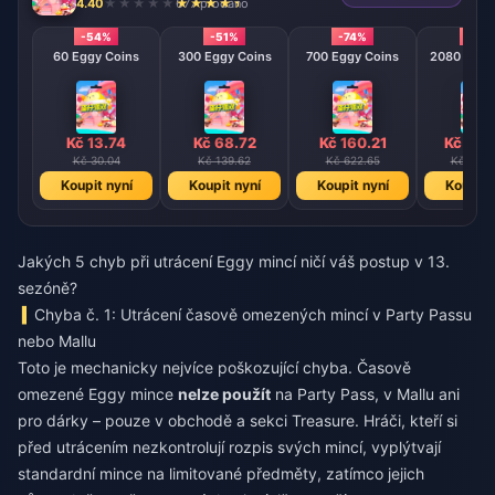
4.40
677 prodáno
-54%
-51%
-74%
-79
60 Eggy Coins
300 Eggy Coins
700 Eggy Coins
2080 E
Kč 13.74
Kč 68.72
Kč 160.21
Kč 475
Kč 30.04
Kč 139.62
Kč 622.65
Kč 2223
Koupit nyní
Koupit nyní
Koupit nyní
Koupit 
Jakých 5 chyb při utrácení Eggy mincí ničí váš postup v 13.
sezóně?
Chyba č. 1: Utrácení časově omezených mincí v Party Passu
nebo Mallu
Toto je mechanicky nejvíce poškozující chyba. Časově
omezené Eggy mince
nelze použít
na Party Pass, v Mallu ani
pro dárky – pouze v obchodě a sekci Treasure. Hráči, kteří si
před utrácením nezkontrolují rozpis svých mincí, vyplýtvají
standardní mince na limitované předměty, zatímco jejich