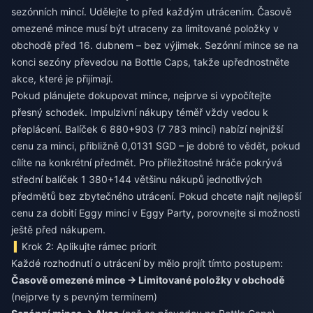
sezónních mincí. Udělejte to před každým utrácením. Časově
omezené mince musí být utraceny za limitované položky v
obchodě před 16. dubnem – bez výjimek. Sezónní mince se na
konci sezóny převedou na Bottle Caps, takže upřednostněte
akce, které je přijímají.
Pokud plánujete dokupovat mince, nejprve si vypočítejte
přesný schodek. Impulzivní nákupy téměř vždy vedou k
přeplácení. Balíček 6 880+903 (7 783 mincí) nabízí nejnižší
cenu za minci, přibližně 0,0131 SGD – je dobré to vědět, pokud
cílíte na konkrétní předmět. Pro příležitostné hráče pokrývá
střední balíček 1 380+144 většinu nákupů jednotlivých
předmětů bez zbytečného utrácení. Pokud chcete najít
nejlepší
cenu za dobití Eggy mincí v Eggy Party
, porovnejte si možnosti
ještě před nákupem.
Krok 2: Aplikujte rámec priorit
Každé rozhodnutí o utrácení by mělo projít tímto postupem:
Časově omezené mince → Limitované položky v obchodě
(nejprve ty s pevným termínem)