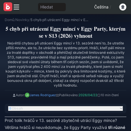
Hledat
Čeština
/
Domů
/
Novinky
/
5 chyb při utrácení Eggy mincí v Eggy Party, kterým se v S13 (2026) vyhnout
5 chyb při utrácení Eggy mincí v Eggy Party, kterým
se v S13 (2026) vyhnout
Největší chybou při utrácení Eggy mincí v 13. sezóně není to, že utratíte
příliš mnoho, ale to, že utrácíte bez systému priorit. Hráči, kteří pálí mince
za trvalé doplňky v obchodě a přehlížejí skutečně limitované exkluzivity
S13, nakonec pravidelně litují a mají prázdné peněženky. Poté, co jsem
sledoval své vlastní útraty během tří celých sezón, jsem si uvědomil, že
jsem vyplýtval přes 2 400 mincí za trvalé předměty, které jsem si mohl
koupit kdykoliv – mince, které by pokryly dva limitované kostýmy, o které
jsem skutečně stál. Chytří hráči, kteří si správně seřadí nákupy a využijí
bonusová okna při dobíjení, získají za stejný rozpočet dvakrát až třikrát
vyšší hodnotu.
Autor:
James Rodriguez
Publikováno:
2026/04/22
10 min čtení
Obsah
Proč tolik hráčů v 13. sezóně zbytečně utrácí Eggy mince?
Většina hráčů si neuvědomuje, že Eggy Party využívá
tři různé