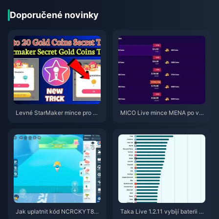
Doporučené novinky
Levné StarMaker mince pro ko
MICO Live mince MENA po ver
nkurzy SupernovaX 2026 (slev
zi v5.2: Nejlevnější nabídky 20
a 12–23 %)
26
Jak uplatnit kód NCRCKYT8EF
Taka Live 1.2.11 vybíjí baterii př