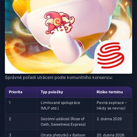
Správné pořadí utrácení podle komunitního konsenzu:
Priorita
Typ položky
Riziko termínu
1
Limitované spolupráce
Pevná expirace –
(MLP atd.)
nikdy se nevrací
2
Sezónní události (Rose of
2. dubna 2026
Oath, Sweetness Express)
3
Útrata přebytků v Balloon
20. dubna 2026