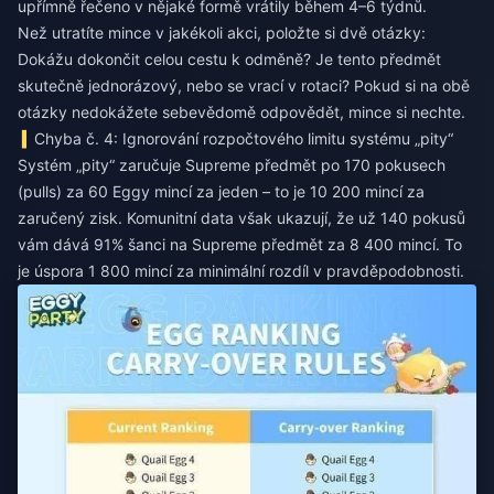
upřímně řečeno v nějaké formě vrátily během 4–6 týdnů.
Než utratíte mince v jakékoli akci, položte si dvě otázky:
Dokážu dokončit celou cestu k odměně? Je tento předmět
skutečně jednorázový, nebo se vrací v rotaci? Pokud si na obě
otázky nedokážete sebevědomě odpovědět, mince si nechte.
Chyba č. 4: Ignorování rozpočtového limitu systému „pity“
Systém „pity“ zaručuje Supreme předmět po 170 pokusech
(pulls) za 60 Eggy mincí za jeden – to je 10 200 mincí za
zaručený zisk. Komunitní data však ukazují, že už 140 pokusů
vám dává 91% šanci na Supreme předmět za 8 400 mincí. To
je úspora 1 800 mincí za minimální rozdíl v pravděpodobnosti.