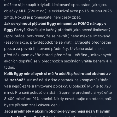
můžete si je koupit kdykoli. Limitované spolupráce, jako jsou
oblečky MLP (720 mincí), a exkluzivní akce po 16. dubnu 2026
zmizí. Pokud je promeškáte, není cesty zpět.
Jak se vyhnout plýtvání Eggy mincemi za FOMO nákupy v
Eggy Party?
Klasifikujte každý předmět jako pevně limitovaný
(spolupráce, potvrzeno, že se nevrátí) nebo měkce limitovaný
(sezónní akce, pravděpodobně se vrátí). Utrácejte přednostně
pouze za pevně limitované předměty. U všeho ostatního si
před nákupem ověřte historii předmětu – většina „limitovaných“
akčních doplňků se v předchozích sezónách vrátila během 4–6
týdnů.
Kolik Eggy mincí bych si měl/a ušetřit před rotací obchodu v
13. sezóně?
Minimálně si držte dostatek na kompletní získání
vaší nejdůležitější limitované položky. U oblečků MLP je to 720
mincí. Pro sérii pokusů o získání Supreme předmětu si vyčleňte
8 400 mincí pro 91% hranici. Nikdy nevstupujte do rotace, aniž
byste předem znali cílovou cenu.
Jsou předměty v akčním obchodě výhodnější než v hlavním