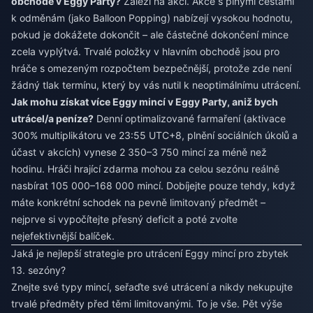
obchodě v Eggy Party?
Záleží na akci. Akce s plnými cestami
k odměnám (jako Balloon Popping) nabízejí vysokou hodnotu,
pokud je dokážete dokončit – ale částečné dokončení mince
zcela vyplýtvá. Trvalé položky v hlavním obchodě jsou pro
hráče s omezeným rozpočtem bezpečnější, protože zde není
žádný tlak termínu, který by vás nutil k neoptimálnímu utrácení.
Jak mohu získat více Eggy mincí v Eggy Party, aniž bych
utrácel/a peníze?
Denní optimalizované farmaření (aktivace
300% multiplikátoru ve 23:55 UTC+8, plnění sociálních úkolů a
účast v akcích) vynese 2 350–3 750 mincí za méně než
hodinu. Hráči hrající zdarma mohou za celou sezónu reálně
nasbírat 105 000–168 000 mincí. Dobíjejte pouze tehdy, když
máte konkrétní schodek na pevně limitovaný předmět –
nejprve si vypočítejte přesný deficit a poté zvolte
nejefektivnější balíček.
Jaká je nejlepší strategie pro utrácení Eggy mincí pro zbytek
13. sezóny?
Znejte své typy mincí, seřaďte své utrácení a nikdy nekupujte
trvalé předměty před těmi limitovanými. To je vše. Pět výše