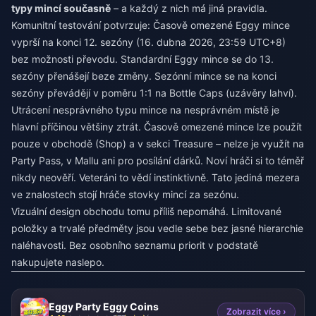
typy mincí současně
– a každý z nich má jiná pravidla.
Komunitní testování potvrzuje: Časově omezené Eggy mince
vyprší na konci 12. sezóny (16. dubna 2026, 23:59 UTC+8)
bez možnosti převodu. Standardní Eggy mince se do 13.
sezóny přenášejí beze změny. Sezónní mince se na konci
sezóny převádějí v poměru 1:1 na Bottle Caps (uzávěry lahví).
Utrácení nesprávného typu mince na nesprávném místě je
hlavní příčinou většiny ztrát. Časově omezené mince lze použít
pouze v obchodě (Shop) a v sekci Treasure – nelze je využít na
Party Pass, v Mallu ani pro posílání dárků. Noví hráči si to téměř
nikdy neověří. Veteráni to vědí instinktivně. Tato jediná mezera
ve znalostech stojí hráče stovky mincí za sezónu.
Vizuální design obchodu tomu příliš nepomáhá. Limitované
položky a trvalé předměty jsou vedle sebe bez jasné hierarchie
naléhavosti. Bez osobního seznamu priorit v podstatě
nakupujete naslepo.
Eggy Party Eggy Coins
Zobrazit více ›