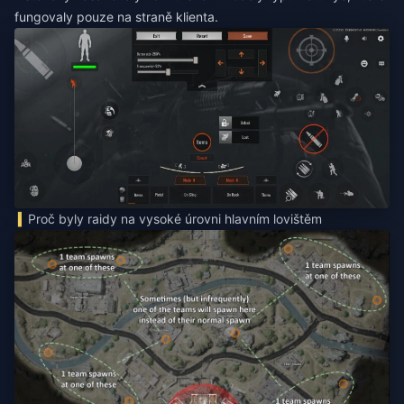
fungovaly pouze na straně klienta.
Proč byly raidy na vysoké úrovni hlavním lovištěm