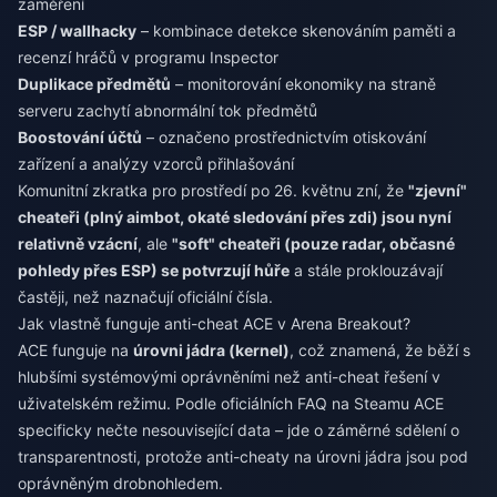
zaměření
ESP / wallhacky
– kombinace detekce skenováním paměti a
recenzí hráčů v programu Inspector
Duplikace předmětů
– monitorování ekonomiky na straně
serveru zachytí abnormální tok předmětů
Boostování účtů
– označeno prostřednictvím otiskování
zařízení a analýzy vzorců přihlašování
Komunitní zkratka pro prostředí po 26. květnu zní, že
"zjevní"
cheateři (plný aimbot, okaté sledování přes zdi) jsou nyní
relativně vzácní
, ale
"soft" cheateři (pouze radar, občasné
pohledy přes ESP) se potvrzují hůře
a stále proklouzávají
častěji, než naznačují oficiální čísla.
Jak vlastně funguje anti-cheat ACE v Arena Breakout?
ACE funguje na
úrovni jádra (kernel)
, což znamená, že běží s
hlubšími systémovými oprávněními než anti-cheat řešení v
uživatelském režimu. Podle oficiálních FAQ na Steamu ACE
specificky nečte nesouvisející data – jde o záměrné sdělení o
transparentnosti, protože anti-cheaty na úrovni jádra jsou pod
oprávněným drobnohledem.