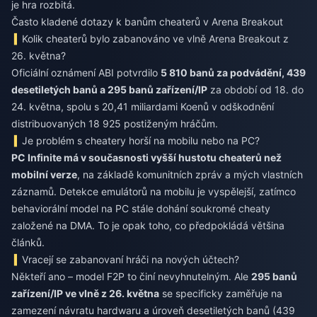
je hra rozbitá.
Často kladené dotazy k banům cheaterů v Arena Breakout
Kolik cheaterů bylo zabanováno ve vlně Arena Breakout z
26. května?
Oficiální oznámení ABI potvrdilo
5 810 banů za podvádění, 439
desetiletých banů a 295 banů zařízení/IP
za období od 18. do
24. května, spolu s 20,41 miliardami Koenů v odškodnění
distribuovaných 18 925 postiženým hráčům.
Je problém s cheatery horší na mobilu nebo na PC?
PC Infinite má v současnosti vyšší hustotu cheaterů než
mobilní verze
, na základě komunitních zpráv a mých vlastních
záznamů. Detekce emulátorů na mobilu je vyspělejší, zatímco
behaviorální model na PC stále dohání soukromé cheaty
založené na DMA. To je opak toho, co předpokládá většina
článků.
Vracejí se zabanovaní hráči na nových účtech?
Někteří ano – model F2P to činí nevyhnutelným. Ale
295 banů
zařízení/IP ve vlně z 26. května
se specificky zaměřuje na
zamezení návratu hardwaru a úroveň desetiletých banů (439