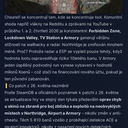
Cheateři se koncentrují tam, kde se koncentruje loot. Komunitní
shoda napříč vlákny na Redditu a zprávami na YouTube v
průběhu 1. a 2. čtvrtletí 2026 je konzistentní:
Forbidden Zone,
Lockdown Valley, TV Station a Armory
generují většinu
stížností na wallhacky a radar. Northridge je zmiňován mnohem
méně. Proč? Protože radar a ESP se vyplatí pouze tehdy, když
hodnota lootu ospravedlňuje riziko 10letého banu. V Armory
jeden úspěšný podvodný run vynese vybavení v hodnotě
milionů Koenů – což stačí na financování nového účtu, pokud je
ten původní zabanován.
Co patch z 26. května nezměnil
Podle SteamDB a oficiálních poznámek k patchi z 26. května
se aktualizace hry ve stejný den týkala především
oprav chyb
u skinů na zbraně pro boj zblízka a exploitů na neobvyklých
místech v Northridge, Airport a Armory
– nikoliv změn v anti-
cheatu. Těch 5 810 banů vzešlo z probíhající detekce ACE a
recenzí inspektorů, nikoliv z nasazení nových detekčních