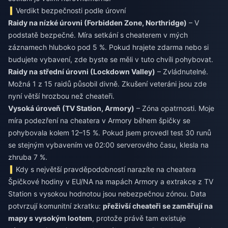
Verdikt bezpečnosti podle úrovní
Raidy na nízké úrovni (Forbidden Zone, Northridge)
– V
podstatě bezpečné. Míra setkání s cheaterem v mých
záznamech hluboko pod 5 %. Pokud hrajete zdarma nebo si
budujete vybavení, zde byste se měli v tuto chvíli pohybovat.
Raidy na střední úrovni (Lockdown Valley)
– Zvládnutelné.
Možná 1 z 15 raidů působil divně. Zkušení veteráni jsou zde
nyní větší hrozbou než cheateři.
Vysoká úroveň (TV Station, Armory)
– Zóna opatrnosti. Moje
míra podezření na cheatera v Armory během špičky se
pohybovala kolem 12–15 %. Pokud jsem provedl test 30 runů
se stejným vybavením ve 02:00 serverového času, klesla na
zhruba 7 %.
Kdy s největší pravděpodobností narazíte na cheatera
Špičkové hodiny v EU/NA na mapách Armory a extrakce z TV
Station s vysokou hodnotou jsou nebezpečnou zónou. Data
potvrzují komunitní zkratku:
přeživší cheateři se zaměřují na
mapy s vysokým lootem
, protože právě tam existuje