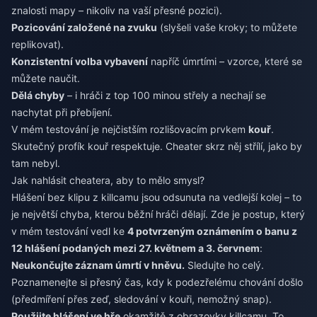
znalosti mapy – nikoliv na vaší přesné pozici).
Pozicování založené na zvuku
(slyšeli vaše kroky; to můžete
replikovat).
Konzistentní volba vybavení
napříč úmrtími – vzorce, které se
můžete naučit.
Dělá chyby
– i hráči z top 100 minou střely a nechají se
nachytat při přebíjení.
V mém testování je nejčistším rozlišovacím prvkem
kouř
.
Skutečný profík kouř respektuje. Cheater skrz něj střílí, jako by
tam nebyl.
Jak nahlásit cheatera, aby to mělo smysl?
Hlášení bez klipu z killcamu jsou odsunuta na vedlejší kolej – to
je největší chyba, kterou běžní hráči dělají. Zde je postup, který
v mém testování vedl ke
4 potvrzeným oznámením o banu z
12 hlášení podaných mezi 27. květnem a 3. červnem
:
Neukončujte záznam úmrtí v hněvu.
Sledujte ho celý.
Poznamenejte si přesný čas, kdy k podezřelému chování došlo
(předmíření přes zeď, sledování v kouři, nemožný snap).
Použijte hlášení ve hře
okamžitě z obrazovky killcamu. To