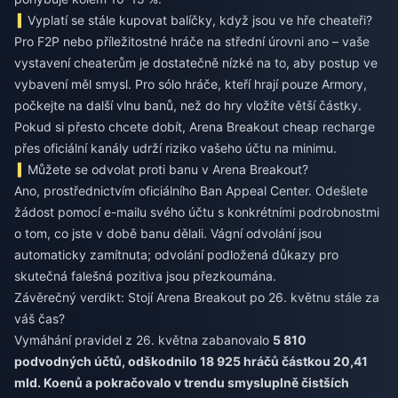
Vyplatí se stále kupovat balíčky, když jsou ve hře cheateři?
Pro F2P nebo příležitostné hráče na střední úrovni ano – vaše
vystavení cheaterům je dostatečně nízké na to, aby postup ve
vybavení měl smysl. Pro sólo hráče, kteří hrají pouze Armory,
počkejte na další vlnu banů, než do hry vložíte větší částky.
Pokud si přesto chcete dobít,
Arena Breakout cheap recharge
přes oficiální kanály udrží riziko vašeho účtu na minimu.
Můžete se odvolat proti banu v Arena Breakout?
Ano, prostřednictvím oficiálního Ban Appeal Center. Odešlete
žádost pomocí e-mailu svého účtu s konkrétními podrobnostmi
o tom, co jste v době banu dělali. Vágní odvolání jsou
automaticky zamítnuta; odvolání podložená důkazy pro
skutečná falešná pozitiva jsou přezkoumána.
Závěrečný verdikt: Stojí Arena Breakout po 26. květnu stále za
váš čas?
Vymáhání pravidel z 26. května zabanovalo
5 810
podvodných účtů, odškodnilo 18 925 hráčů částkou 20,41
mld. Koenů a pokračovalo v trendu smysluplně čistších