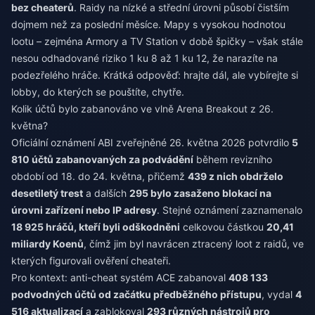
bez cheaterů
. Raidy na nízké a střední úrovni působí čistším
dojmem než za poslední měsíce. Mapy s vysokou hodnotou
lootu – zejména Armory a TV Station v době špičky – však stále
nesou odhadované riziko 1 ku 8 až 1 ku 12, že narazíte na
podezřelého hráče. Krátká odpověď: hrajte dál, ale vybírejte si
lobby, do kterých se pouštíte, chytře.
Kolik účtů bylo zabanováno ve vlně Arena Breakout z 26.
května?
Oficiální oznámení ABI zveřejněné 26. května 2026 potvrdilo
5
810 účtů zabanovaných za podvádění
během revizního
období od 18. do 24. května, přičemž
439 z nich obdrželo
desetiletý trest
a dalších
295 bylo zasaženo blokací na
úrovni zařízení nebo IP adresy
. Stejné oznámení zaznamenalo
18 925 hráčů, kteří byli odškodněni
celkovou částkou
20,41
miliardy Koenů
, čímž jim byl navrácen ztracený loot z raidů, ve
kterých figurovali ověření cheateři.
Pro kontext: anti-cheat systém ACE zabanoval
408 133
podvodných účtů od začátku předběžného přístupu
, vydal
4
516 aktualizací
a zablokoval
293 různých nástrojů pro