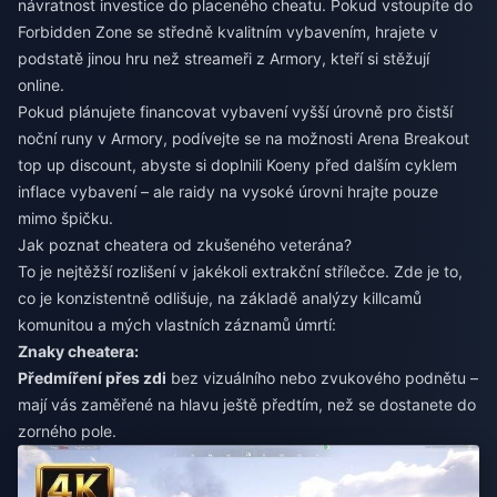
návratnost investice do placeného cheatu. Pokud vstoupíte do
Forbidden Zone se středně kvalitním vybavením, hrajete v
podstatě jinou hru než streameři z Armory, kteří si stěžují
online.
Pokud plánujete financovat vybavení vyšší úrovně pro čistší
noční runy v Armory, podívejte se na možnosti
Arena Breakout
top up discount
, abyste si doplnili Koeny před dalším cyklem
inflace vybavení – ale raidy na vysoké úrovni hrajte pouze
mimo špičku.
Jak poznat cheatera od zkušeného veterána?
To je nejtěžší rozlišení v jakékoli extrakční střílečce. Zde je to,
co je konzistentně odlišuje, na základě analýzy killcamů
komunitou a mých vlastních záznamů úmrtí:
Znaky cheatera:
Předmíření přes zdi
bez vizuálního nebo zvukového podnětu –
mají vás zaměřené na hlavu ještě předtím, než se dostanete do
zorného pole.