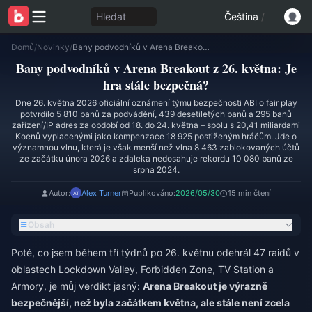
Hledat
Čeština
/
Domů
/
Novinky
/
Bany podvodníků v Arena Breakout z 26. května: Je hra stále bezpečná?
Bany podvodníků v Arena Breakout z 26. května: Je
hra stále bezpečná?
Dne 26. května 2026 oficiální oznámení týmu bezpečnosti ABI o fair play
potvrdilo 5 810 banů za podvádění, 439 desetiletých banů a 295 banů
zařízení/IP adres za období od 18. do 24. května – spolu s 20,41 miliardami
Koenů vyplacenými jako kompenzace 18 925 postiženým hráčům. Jde o
významnou vlnu, která je však menší než vlna 8 463 zablokovaných účtů
ze začátku února 2026 a zdaleka nedosahuje rekordu 10 080 banů ze
srpna 2024.
Autor:
Alex Turner
Publikováno:
2026/05/30
15 min čtení
Obsah
Poté, co jsem během tří týdnů po 26. květnu odehrál 47 raidů v
oblastech Lockdown Valley, Forbidden Zone, TV Station a
Armory, je můj verdikt jasný:
Arena Breakout je výrazně
bezpečnější, než byla začátkem května, ale stále není zcela