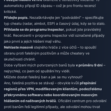
automaticky připojí ID zápasu – což je pro frontu recenzí
kritické.
Přidejte popis.
Nezaškrtávejte jen "podvádění" – specifikujte
typ cheatu (radar, aimbot, ESP) a časový údaj, kdy se to stalo.
Přihlaste se do programu Inspector
, pokud jste pravidelný
hráč. Recenzenti v programu Inspector vidí označené případy
jako první a jejich hlášení mají váhu.
Nehlaste masově
stejného hráče z více účtů – to spouští
obranu proti falešným pozitivům a může cheatery ve
skutečnosti chránit.
Doba vyřízení mých potvrzených banů byla
v průměru 9 dní
–
nejrychleji, co jsem od spuštění hry viděl.
Můžete dostat falešný ban a jak se mu vyhnout?
Ano, falešná pozitiva se stávají – obvykle kvůli
přepínání
regionů přes VPN, modifikovaným klientům, podezřelému
překryvnému softwaru nebo koordinovaným masovým
hlášením od naštvaných hráčů
. Oficiální centrum pro odvolání
proti banům řeší legitimní případy, ale odvolání mohou trvat