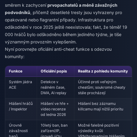
směrem k zachycení
prvopachatelů a méně závažných
podvodníků
, přičemž desetileté tresty jsou vyhrazeny pro
opakované nebo flagrantní případy. Infrastruktura pro
odškodnění v roce 2025 ještě neexistovala; fakt, že téměř 19
000 hráčů bylo odškodněno během jediného týdne, je tiše
významným provozním vylepšením.
Nyní porovnejte oficiální anti-cheat funkce s odezvou
komunity:
Funkce
Oficiální popis
Realita z pohledu komunity
Systém jádra
Detekce v
Účinné proti veřejným
ACE
reálném čase,
cheatům; soukromé cheaty
DMA, AI replay
stále procházejí
Hlášení hráčů
Hlášení ve hře +
Hlášení bez záznamu
/ Inspektor
video recenze
killcamu mají nižší prioritu
od ledna 2026
Úrovně
10letý ban, ban
Možné falešné pozitivní
závažnosti
zařízení/IP,
výsledky kvůli
banů
úroveň účtu
VPN/hromadným hlášením