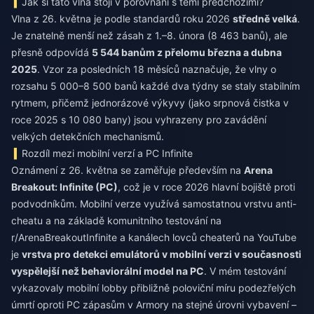
Jak si tato vlna stojí v porovnání s těmi předchozími?
Vlna z 26. května je podle standardů roku 2026
středně velká
.
Je znatelně menší než zásah z 1.–8. února (8 463 banů), ale
přesně odpovídá
5 544 banům z přelomu března a dubna
2025
. Vzor za posledních 18 měsíců naznačuje, že vlny o
rozsahu 5 000–8 500 banů každé dva týdny se staly stabilním
rytmem, přičemž jednorázové výkyvy (jako srpnová čistka v
roce 2025 s 10 080 bany) jsou vyhrazeny pro zavádění
velkých detekčních mechanismů.
Rozdíl mezi mobilní verzí a PC Infinite
Oznámení z 26. května se zaměřuje především na
Arena
Breakout: Infinite (PC)
, což je v roce 2026 hlavní bojiště proti
podvodníkům. Mobilní verze využívá samostatnou vrstvu anti-
cheatu a na základě komunitního testování na
r/ArenaBreakoutInfinite a kanálech lovců cheaterů na YouTube
je
vrstva pro detekci emulátorů v mobilní verzi v současnosti
vyspělejší než behaviorální model na PC
. V mém testování
vykazovaly mobilní lobby přibližně poloviční míru podezřelých
úmrtí oproti PC zápasům v Armory na stejné úrovni vybavení –