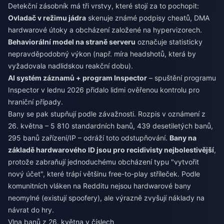
Detekční zásobník má tři vrstvy, které stojí za to pochopit:
Ovladač v režimu jádra
skenuje známé podpisy cheatů, DMA
hardwarové útoky a obcházení založené na hypervizorech.
Behaviorální model na straně serveru
označuje statisticky
nepravděpodobný výkon (např. míra headshotů, která by
vyžadovala nadlidskou reakční dobu).
AI systém záznamů + program Inspector
– spuštění programu
Inspector v lednu 2026 přidalo lidmi ověřenou kontrolu pro
hraniční případy.
Bany se pak stupňují podle závažnosti. Rozpis v oznámení z
26. května – 5 810 standardních banů, 439 desetiletých banů,
295 banů zařízení/IP – odráží toto odstupňování.
Bany na
základě hardwarového ID jsou pro recidivisty nejbolestivější
,
protože zabraňují jednoduchému obcházení typu "vytvořit
nový účet", které trápí většinu free-to-play stříleček. Podle
komunitních vláken na Redditu nejsou hardwarové bany
neomylné (existují spoofery), ale výrazně zvyšují náklady na
návrat do hry.
Vlna banů z 26. května v číslech