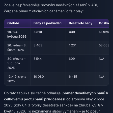
Zde je nejpřehlednější srovnání nedávných zásahů v ABI,
čerpané přímo z oficiálních oznámení o fair play:
Období
Bany za podvádění
Desetileté bany
Odškodně
18.–24.
5 810
439
18 925
května 2026
26. ledna – 8.
8 463
1 231
58 063
února 2026
30. března –
5 544
609
N/A
5. dubna
2025
13.–19. srpna
10 080
6 415
N/A
2025
Co tato tabulka skutečně odhaluje:
poměr desetiletých banů k
celkovému počtu banů prudce klesl
od srpnové vlny v roce
2025 (kdy 64 % tvořily desetileté sankce) na zhruba 7,5 % v
květnu 2026. To neznamená slabší vymáhání – je to posun