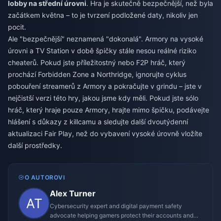
lobby na střední úrovni
. Hra je skutečně bezpečnější, než byla
začátkem května – to je tvrzení podložené daty, nikoliv jen
pocit.
Ale "bezpečnější" neznamená "dokonalá". Armory na vysoké
úrovni a TV Station v době špičky stále nesou reálné riziko
cheaterů. Pokud jste příležitostný nebo F2P hráč, který
prochází Forbidden Zone a Northridge, ignorujte cyklus
pobouření streamerů z Armory a pokračujte v grindu – jste v
nejčistší verzi této hry, jakou jsme kdy měli. Pokud jste sólo
hráč, který hraje pouze Armory, hrajte mimo špičku, podávejte
hlášení s důkazy z killcamu a sledujte další dvoutýdenní
aktualizaci Fair Play, než do vybavení vysoké úrovně vložíte
další prostředky.
O AUTOROVI
Alex Turner
Cybersecurity expert and digital payment safety
advocate helping gamers protect their accounts and