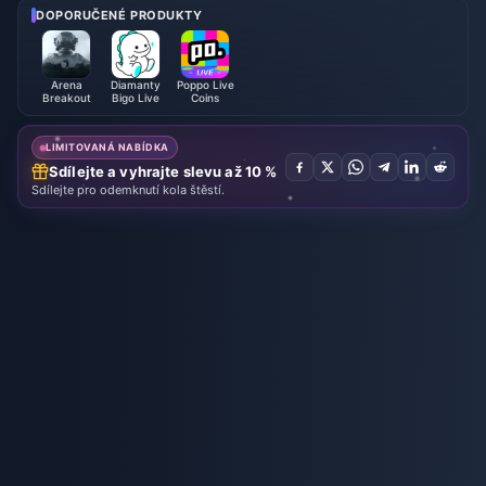
í seznam, měna a priorita
26
DOPORUČENÉ PRODUKTY
Arena
Diamanty
Poppo Live
Breakout
Bigo Live
Coins
LIMITOVANÁ NABÍDKA
Sdílejte a vyhrajte slevu až 10 %
Sdílejte pro odemknutí kola štěstí.