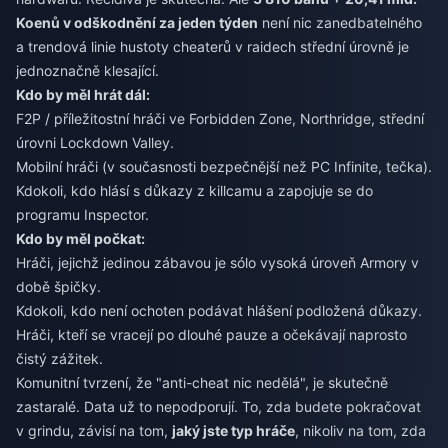
Koenů v odškodnění za jeden týden
není nic zanedbatelného
a trendová linie hustoty cheaterů v raidech střední úrovně je
jednoznačně klesající.
Kdo by měl hrát dál:
F2P / příležitostní hráči ve Forbidden Zone, Northridge, střední
úrovni Lockdown Valley.
Mobilní hráči (v současnosti bezpečnější než PC Infinite, tečka).
Kdokoli, kdo hlásí s důkazy z killcamu a zapojuje se do
programu Inspector.
Kdo by měl počkat:
Hráči, jejichž jedinou zábavou je sólo vysoká úroveň Armory v
době špičky.
Kdokoli, kdo není ochoten podávat hlášení podložená důkazy.
Hráči, kteří se vracejí po dlouhé pauze a očekávají naprosto
čistý zážitek.
Komunitní tvrzení, že "anti-cheat nic nedělá", je skutečně
zastaralé. Data už to nepodporují. To, zda budete pokračovat
v grindu, závisí na tom,
jaký jste typ hráče
, nikoliv na tom, zda