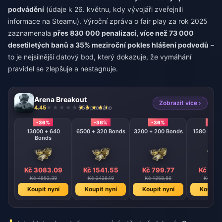
podvádění
(údaje k 26. květnu, kdy vývojáři zveřejnili
informace na Steamu). Výroční zpráva o fair play za rok 2025
zaznamenala
přes 830 000 penalizací, více než 73 000
desetiletých banů a 35% meziroční pokles hlášení podvodů
–
to je nejsilnější datový bod, který dokazuje, že vymáhání
pravidel se zlepšuje a nestagnuje.
Arena Breakout
Zobrazit více ›
4.45
658 prodáno
-36%
-36%
-36%
-36
13000 + 640
6500 + 320 Bonds
3200 + 200 Bonds
Bonds
Kč 3083.09
Kč 1541.55
Kč 799.77
Kč 394
Kč 4852.39
Kč 2426.19
Kč 1258.86
Kč 620
Koupit nyní
Koupit nyní
Koupit nyní
Koupit 