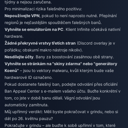
týdny a nejsou zaručena.
Pro minimalizaci rizika falešného pozitivu:
Nepoužívejte VPN
, pokud to není naprosto nutné. Přepínání
regionů je nejčastějším spouštěčem falešných banů.
Vyhněte se emulátorům na PC
. Klient Infinite očekává nativní
hardware.
Žádné překryvné vrstvy třetích stran
(Discord overlay je v
pořádku; obskurní makro nástroje nikoliv).
Nesdílejte účty
. Bany za boostování zasáhnou obě strany.
Vyhněte se stránkám na "skiny zdarma" nebo "generátory
Koenů"
– jsou to vektory malwaru, kvůli kterým bude vaše
hardwarové ID označeno.
Pokud dostanete falešný ban, podejte odvolání přes oficiální
Ban Appeal Center s e-mailem vašeho účtu. Buďte konkrétní v
tom, co jste v době banu dělali. Vágní odvolání jsou
automaticky zamítnuta.
Můj upřímný verdikt: Měli byste pokračovat v grindu, nebo si
dát po 26. květnu pauzu?
Pokračujte v grindu – ale buďte k sobě upřímní v tom, které