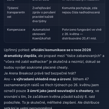
Týdenní
Zveřejňování
Komunita pochybuje, zda
transparentn
zpráv o porušení
nejsou čísla nadhodnocená
ost
pravidel každé
dva týdny
Kompenzace
Automatické
Potvrzeno fungování ve vlně
obnovení
z 26. května —
Koenů/kořisti
distribuováno 20,41 mld.
Upřímný pohled:
oficiální komunikace se v roce 2026
dramaticky zlepšila
, ale propast mezi "tisíce zabanovaných" a
"včera mě zabil wallhacker" je skutečná a nezmizí, dokud se
budou vyvíjet soukromé placené cheaty.
Je Arena Breakout právě teď bezpečné hrát?
Ano –
s výhradami ohledně map a úrovní
. Během 47
zaznamenaných raidů ve třech týdnech po 26. květnu jsem
označil pouze
3 úmrtí jako jasně související s cheatery
, ve
srovnání s tím, že začátkem května působil každý 6. raid
podezřele. To je skutečné, měřitelné zlepšení. Ale distribuce
setkání je velmi nerovnoměrná.