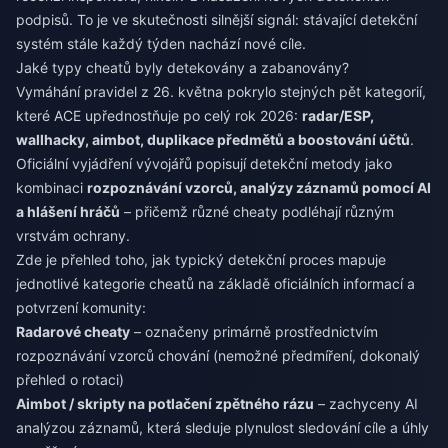
podpisů. To je ve skutečnosti silnější signál: stávající detekční
systém stále každý týden nachází nové cíle.
Jaké typy cheatů byly detekovány a zabanovány?
Vymáhání pravidel z 26. května pokrylo stejných pět kategorií,
které ACE upřednostňuje po celý rok 2026:
radar/ESP,
wallhacky, aimbot, duplikace předmětů a boostování účtů
.
Oficiální vyjádření vývojářů popisují detekční metody jako
kombinaci
rozpoznávání vzorců, analýzy záznamů pomocí AI
a hlášení hráčů
– přičemž různé cheaty podléhají různým
vrstvám ochrany.
Zde je přehled toho, jak typický detekční proces mapuje
jednotlivé kategorie cheatů na základě oficiálních informací a
potvrzení komunity:
Radarové cheaty
– označeny primárně prostřednictvím
rozpoznávání vzorců chování (nemožné předmíření, dokonalý
přehled o rotaci)
Aimbot / skripty na potlačení zpětného rázu
– zachyceny AI
analýzou záznamů, která sleduje plynulost sledování cíle a úhly