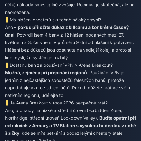
účtů) náklady smysluplně zvyšuje. Recidiva je skutečná, ale ne
neomezená.
Má hlášení cheaterů skutečně nějaký smysl?
Ano –
pokud přiložíte důkaz z killcamu a konkrétní časový
údaj
. Potvrdil jsem 4 bany z 12 hlášení podaných mezi 27.
květnem a 3. červnem, v průměru 9 dní od hlášení k potvrzení.
Hlášení bez důkazů jsou odsunuta na vedlejší kolej, a proto si
lidé myslí, že systém je rozbitý.
Dostanu ban za používání VPN v Arena Breakout?
Možná, zejména při přepínání regionů
. Používání VPN je
jedním z nejčastějších spouštěčů falešných banů, protože
napodobuje vzorce sdílení účtů. Pokud můžete hrát ve svém
nativním regionu, udělejte to.
Je Arena Breakout v roce 2026 bezpečné hrát?
Ano, pro raidy na nízké a střední úrovni (Forbidden Zone,
Northridge, střední úroveň Lockdown Valley).
Buďte opatrní při
extrakcích z Armory a TV Station s vysokou hodnotou v době
špičky
, kde se míra setkání s podezřelými cheatery stále
pohybuje kolem 10–15 %.