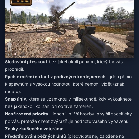
Sledování přes kouř
bez jakéhokoli pohybu, který by vás
prozradil.
Rychlé míření na loot v podivných kontejnerech
– jdou přímo
k spawnům s vysokou hodnotou, které nemohli vidět (znak
radaru).
Snap úhly
, které se uzamknou v milisekundě, kdy vykouknete,
bez jakéhokoli kolísání při opravě zaměření.
Nepřirozená priorita
– ignorují bližší hrozby, aby šli specificky
po vás, protože cheat zvýrazňuje hodnotu vašeho vybavení.
Znaky zkušeného veterána:
Předstřelování běžných úhlů
(předvídatelné, založené na