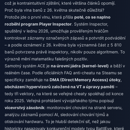
což je kontraintuitivní zjištění, které většina článků opomíjí.
Proč byla vlna banů z 26. května skutečně důležitá?
Protože jde o první vlnu, která přišla
poté, co se naplno
rozběhl program Player Inspector
. Systém Inspector,
spuštěný v lednu 2026, umožňuje prověřeným hráčům
kontrolovat záznamy označených zápasů a potvrdit podvádění
– a podle oznámení z 26. května byla významná část z 5 810
banů potvrzena právě inspektory, nikoliv pouze algoritmem. To
výrazně mění matematiku falešných pozitiv.
Samotný systém ACE je
na úrovni jádra (kernel-level)
a běží v
reálném čase. Podle oficiálních FAQ anti-cheatu na Steamu se
specificky zaměřuje na
DMA (Direct Memory Access) útoky,
obcházení hypervizorů založené na VT a úpravy paměti
–
tedy tři vektory, na které se veřejné cheaty spoléhají od konce
roku 2025. Veřejná prohlášení vývojářského týmu popisují
vícevrstvý zásobník
: monitorování chování na straně serveru,
analýzu záznamů pomocí AI, sledování chování týmů a
otiskování hardwaru. To je hlubší detekční síť, než jakou
historicky nasazovaly konkurenční modely typu BattlEye, které