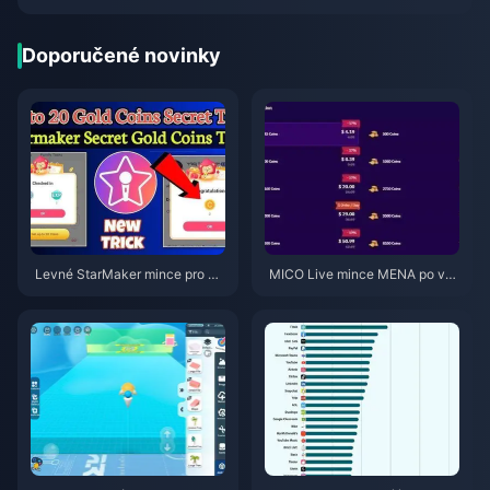
84 ₹
Doporučené novinky
Levné StarMaker mince pro ko
MICO Live mince MENA po ver
nkurzy SupernovaX 2026 (slev
zi v5.2: Nejlevnější nabídky 20
a 12–23 %)
26