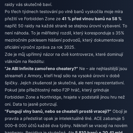
raidy vás skutečně baví.
Po třech týdnech testování po vlně banů vyskočila moje míra
přežití ve Forbidden Zone ze
41 % před vlnou banů na 58 %
napříč 50 raidy na každé straně se stejnou úrovní vybavení. To
není náhoda. To je měřitelný rozdíl, který koresponduje s 35%
meziročním poklesem hlášení podvodů, který dokumentovala
oficiální výroční zpráva za rok 2025.
Zde je můj upřímný názor na dvě kontroverze, které dominují
vláknům na Redditu:
"Je ABI Infinite zamořeno cheatery?"
Ne – ale nejhlasitější jsou
streameři z Armory, kteří hrají sólo na vysoké úrovni v době
špičky. Jejich zkušenost je skutečná, ale není reprezentativní.
Pokud jste příležitostný nebo F2P hráč, který grinduje
Forbidden Zone a Northridge, hrajete v podstatě jinou hru než
oni. Data to jasně potvrzují.
"Fungují vlny banů, nebo se cheateři prostě vracejí?"
Obojí je
pravda a předstírat opak je intelektuálně líné. ACE zabanuje 5
000–8 000 účtů každé dva týdny. Někteří se vracejí na novém
hardwaru. Recidiva je skutečná. Ale
5 810 banů + 20,41 mld.