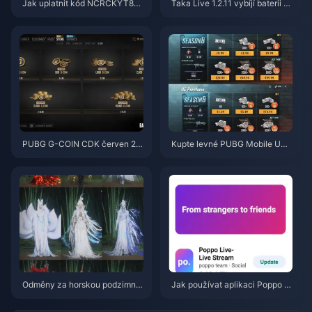
Jak uplatnit kód NCRCKYT8EF
Taka Live 1.2.11 vybíjí baterii př
pro získání Eggy Coins zdarma
íliš rychle po aktualizaci z červ
(srpen 2026)
ence 2026? Příčiny a řešení
PUBG G-COIN CDK červen 20
Kupte levné PUBG Mobile UC
26: Vyplatí se opravdu dvojitá
pro spolupráci s Naruto Shippu
promo akce za 91,43 $?
den (červenec 2026): Ceny, ne
jlepší balíčky a bezpečné dobit
í
Odměny za horskou podzimní
Jak používat aplikaci Poppo Li
událost ve hře Where Winds M
ve: Kompletní průvodce pro úpl
eet – červenec 2026: Kompletn
né začátečníky | červenec 20