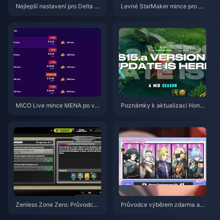
Nejlepší nastavení pro Delta Fo
Levné StarMaker mince pro ko
rce | Srpen 2026
nkurzy SupernovaX 2026 (slev
a 12–23 %)
MICO Live mince MENA po ver
Poznámky k aktualizaci Honor
zi v5.2: Nejlevnější nabídky 20
of Kings S15.a | Srpen 2026
26
Zenless Zone Zero: Průvodce
Průvodce výběrem zdarma ag
akcí Operace Bagel | srpen 20
enta ve hře ZZZ 3.1 | Srpen 20