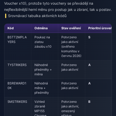
Voucher x10), protože tyto vouchery se převádějí na
nejflexibilnější herní měnu pro postup jak u zbraní, tak u postav.
Srovnávací tabulka aktivních kódů
Kód
Odměna
Stav ověření
Prioritní úroveň
BSTT2MPLA
Poukaz na
Potvrzeno
S
YERS
zlatou
jako aktivní
zásobu x10
(ověřeno
komunitou v
červnu 2026)
TYSTRIKERS
Náhodné
Potvrzeno
A
předměty +
jako aktivní
měna
BSREWARD1
Náhodná
Potvrzeno
A
0K
měna +
jako aktivní
předměty
5MSTRIKERS
Vzhled
Potvrzeno
B
zbraně
jako aktivní,
MP155
omezený
Chrome
přístup