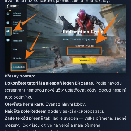
trvá méně než 60 sekund, jakmile splníte předpoklady.
Přesný postup:
Dokončete tutoriál a alespoň jeden BR zápas.
Podle návodu
screenrant nemohou nové účty uplatňovat kódy, dokud nesplní
tuto podmínku.
Otevřete herní kartu Event
z hlavní lobby.
Najděte pole Redeem Code
v sekci akcí/propagací.
Zadejte kód přesně
tak, jak je uveden — velká písmena, žádné
mezery. Kódy jsou citlivé na velká a malá písmena.