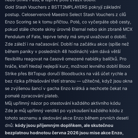
Gold Stash Vouchers z BSTT2MPLAYERS pokryjí základní
postup. Celoserverové Maestro Select Stash Vouchers z cílů
Enzo Scoring se k tomu přičtou. Poté, co vyčerpáte obě cesty,
pokud stále chcete skiny úrovně Eternal nebo skin zbraně MCX
Pendulum of Fate, teprve tehdy má smysl uvažovat o dobití.
Zde záleží i na načasování. Dobití na začátku akce (spíše než
během paniky v posledních 48 hodinách) vám dává větší
flexibilitu reagovat na časově omezené nabídky balíčků. Pro
hráče, kteří hledají nejlepší kurz, možnost
levného dobití Blood
Strike
přes BitTopup doručí Bloodbucks na váš účet rychle a
bez rizika přihlašování třetí stranou — užitečné, když jsou okna
se zvýšenou šancí v gacha Enzo krátká a nechcete čekat na
pomalé zpracování plateb.
Můj upřímný názor po otestování každého aktivního kódu
Zde je můj upřímný verdikt po vyzkoušení každého kódu z
tohoto seznamu a sledování akce Enzo během prvních deseti
dnů:
kódy jsou příjemným doplňkem, ale skutečnou
bezplatnou hodnotou června 2026 jsou mise akce Enzo,