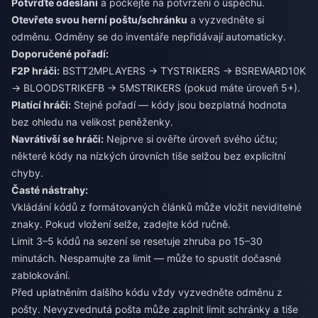
Potvrďte odeslání
a počkejte na potvrzení o úspěchu.
Otevřete svou herní poštu/schránku
a vyzvedněte si
odměnu. Odměny se do inventáře nepřidávají automaticky.
Doporučené pořadí:
F2P hráči:
BSTT2MPLAYERS → TYSTRIKERS → BSREWARD10K
→ BLOODSTRIKEFB → 5MSTRIKERS (pokud máte úroveň 5+).
Platící hráči:
Stejné pořadí — kódy jsou bezplatná hodnota
bez ohledu na velikost peněženky.
Navrátivší se hráči:
Nejprve si ověřte úroveň svého účtu;
některé kódy na nízkých úrovních tiše selžou bez explicitní
chyby.
Časté nástrahy:
Vkládání kódů z formátovaných článků může vložit neviditelné
znaky. Pokud vložení selže, zadejte kód ručně.
Limit 3–5 kódů na sezení se resetuje zhruba po 15–30
minutách. Nespamujte za limit — může to spustit dočasné
zablokování.
Před uplatněním dalšího kódu vždy vyzvedněte odměnu z
pošty. Nevyzvednutá pošta může zaplnit limit schránky a tiše