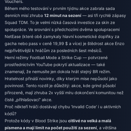
Vouchers.
Během mého testování v prvním týdnu akce zabrala sada
denních misí zhruba
12 minut na sezení
— asi tři rychlé zápasy
Squad TDM. To je velmi nízká časová investice za skin ze
spolupráce. Ve srovnání s předchozími dvěma spolupracemi
NetEase (které obě zamykaly hlavní kosmetické doplňky za
gacha nebo pass v ceně 19,99 $ a více) je štědrost akce Enzo
nejpřívětivější k hráčům za posledních šest měsíců.
Herní režimy Football Mode a Strike Cup — potvrzené
prostřednictvím YouTube pokrytí aktualizace — také
znamenají, že nemusíte jen dokola hrát stejný BR režim.
Hratelnost přináší novinky, díky kterým mise nepůsobí jako
povinnost. Tento rozdíl je důležitý: akce, kde grind působí
přirozeně, mají zhruba 2x vyšší míru dokončení komunitou než
čisté „přihlašovací“ akce.
Proč někteří hráči dostávají chybu 'Invalid Code' i u aktivních
kódů?
Protože kódy v Blood Strike jsou
citlivé na velká a malá
písmena a mají limit na počet použití za sezení
, a většina