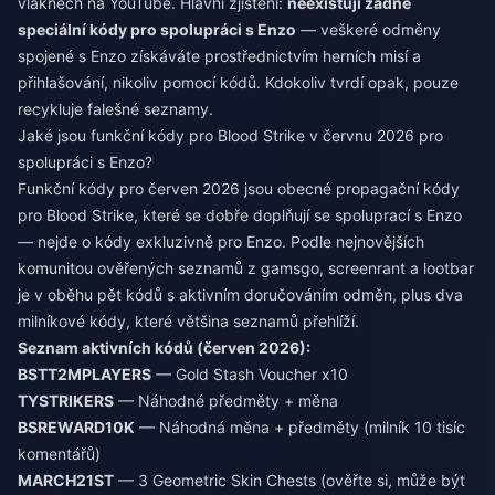
vláknech na YouTube. Hlavní zjištění:
neexistují žádné
speciální kódy pro spolupráci s Enzo
— veškeré odměny
spojené s Enzo získáváte prostřednictvím herních misí a
přihlašování, nikoliv pomocí kódů. Kdokoliv tvrdí opak, pouze
recykluje falešné seznamy.
Jaké jsou funkční kódy pro Blood Strike v červnu 2026 pro
spolupráci s Enzo?
Funkční kódy pro červen 2026 jsou obecné propagační kódy
pro Blood Strike, které se dobře doplňují se spoluprací s Enzo
— nejde o kódy exkluzivně pro Enzo. Podle nejnovějších
komunitou ověřených seznamů z gamsgo, screenrant a lootbar
je v oběhu pět kódů s aktivním doručováním odměn, plus dva
milníkové kódy, které většina seznamů přehlíží.
Seznam aktivních kódů (červen 2026):
BSTT2MPLAYERS
— Gold Stash Voucher x10
TYSTRIKERS
— Náhodné předměty + měna
BSREWARD10K
— Náhodná měna + předměty (milník 10 tisíc
komentářů)
MARCH21ST
— 3 Geometric Skin Chests (ověřte si, může být