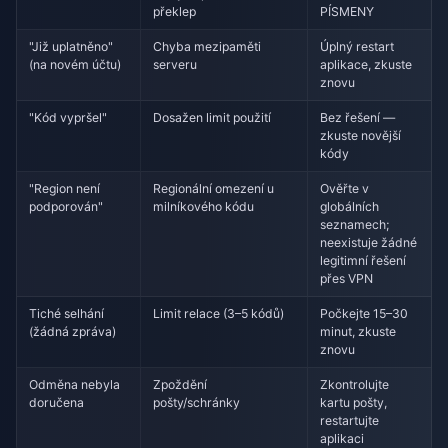
překlep
PÍSMENY
"Již uplatněno"
Chyba mezipaměti
Úplný restart
(na novém účtu)
serveru
aplikace, zkuste
znovu
"Kód vypršel"
Dosažen limit použití
Bez řešení —
zkuste novější
kódy
"Region není
Regionální omezení u
Ověřte v
podporován"
milníkového kódu
globálních
seznamech;
neexistuje žádné
legitimní řešení
přes VPN
Tiché selhání
Limit relace (3–5 kódů)
Počkejte 15–30
(žádná zpráva)
minut, zkuste
znovu
Odměna nebyla
Zpoždění
Zkontrolujte
doručena
pošty/schránky
kartu pošty,
restartujte
aplikaci