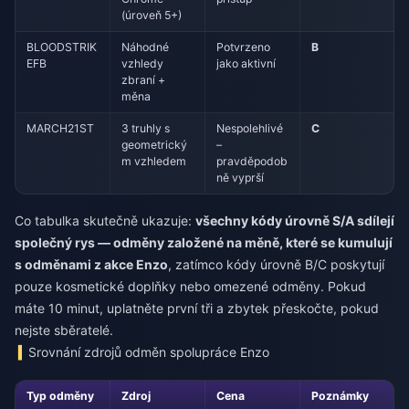
(úroveň 5+)
BLOODSTRIK
Náhodné
Potvrzeno
B
EFB
vzhledy
jako aktivní
zbraní +
měna
MARCH21ST
3 truhly s
Nespolehlivé
C
geometrický
–
m vzhledem
pravděpodob
ně vyprší
Co tabulka skutečně ukazuje:
všechny kódy úrovně S/A sdílejí
společný rys — odměny založené na měně, které se kumulují
s odměnami z akce Enzo
, zatímco kódy úrovně B/C poskytují
pouze kosmetické doplňky nebo omezené odměny. Pokud
máte 10 minut, uplatněte první tři a zbytek přeskočte, pokud
nejste sběratelé.
Srovnání zdrojů odměn spolupráce Enzo
Typ odměny
Zdroj
Cena
Poznámky