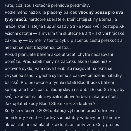
Fate, což jsou skutečně prémiové předměty.
Podle mého názoru je placený balíček
vhodný pouze pro dva
typy hráčů
: hardcore sběratele, kteří chtějí skiny Eternal, a
hráče, kteří si stejně kupují každý Strike Pass kvůli postupu XP.
Všichni ostatní — a myslím tím skutečně 80 %+ aktivní hráčské
základny — by měli v tomto cyklu placenou cestu přeskočit a
nechat se vést bezplatnou cestou.
Pokud plánujete během akce utrácet, chytré načasování
pomůže. Přednabití měny na začátku akce (spíše než v
polovině cyklu) vám dává flexibilitu reagovat na okna se
zvýšenou šancí v gacha systému a časově omezené nabídky
balíčků. Pro bezpečné a rychlé dobití Bloodbucks během
spolupráce hráči často hledají
slevu na dobití Blood Strike
, aby
svůj rozpočet na akci využili efektivněji bez rizika pro účet.
Jak uplatnit kódy Blood Strike krok za krokem?
Kódy se v červnu 2026 uplatňují výhradně prostřednictvím
herní karty Event — žádný samostatný webový portál není v
aktuálních poznámkách k aktualizaci potvrzen. Celý proces