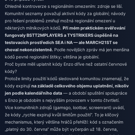
Ohledně kontroverze s regionálním omezením: zdroje se liší.
Komunitní seznamy považují aktivní kódy za globální; návody
pro řešení problémů zmiňují možná regionální omezení u
některých milníkových kódů.
Při mém praktickém ověřování
fungovaly BSTT2MPLAYERS a TYSTRIKERS úspěšně na
testovacích prostředích SEA i NA — ale MARCH21ST se
choval nekonzistentně.
Podle novějších zpráv má jen menšina
kódů pevné regionální štítky; většina je globální.
Proč byste měli uplatnit kódy Enzo dříve než ostatní červnové
kódy?
Protože limity použití kódů sledované komunitou znamenají, že
kódy expirují
na základě celkového objemu uplatnění, nikoliv
jen podle kalendářního data
— a období spuštění spolupráce
s Enzo je obdobím s nejvyšším provozem v tomto čtvrtletí.
Více komunitních zdrojů (gamsgo, lootbar, screenrant) uvádí,
že kódy „rychle expirují kvůli limitům použití“. To je klíčový
mechanismus, který většina hráčů přehlíží: kód s označením
„platný do 30. června“ může být vyčerpán už 18. června,