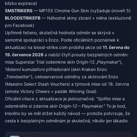
blízko expirace)
5MSTRIKERS
— MP155 Chrome Gun Skin (vyžaduje úroveň 5)
BLOODSTRIKEFB
— Náhodné skiny zbraní + měna (exkluzivně
pro Facebook)
Upřímně řečeno, skutečná hodnota odměn se skrývá v
samotné spolupráci s Enzo. Podle oficiálních poznámek k
aktualizaci na blood-strike.com probíhá akce od
11. června do
19. července 2026
a nabízí čtyři proudy bezplatných odměn:
mise Superstar Trial (odemkne skin Origin-12 „Playmaker“),
18denní kumulativní přihlašování (skin Kraken Enzo
„Trendsetter“), celoserverové odměny za skórování Enzo
(Maestro Select Stash Vouchers) a týmové mise od 18. června
(emote Victory Cheers + padák Winning Goal).
Oficiální citace z aktualizace je jednoznačná:
"Splňte mise a
odemkněte si zdarma skin Origin-12 – Playmaker."
To je bod,
kterého by se měl držet každý návod — protože potvrzuje, že
cesta k bezplatným odměnám je skutečná, nikoliv jen lákadlo.