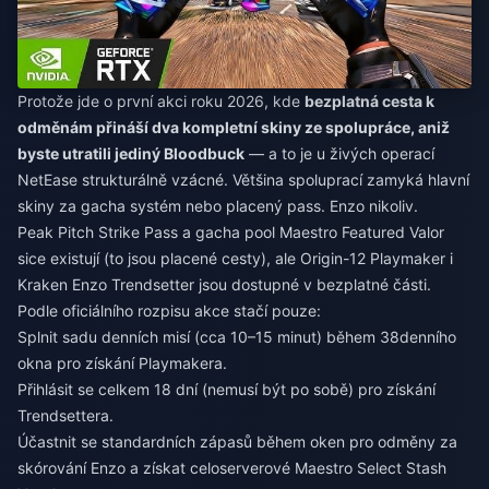
Protože jde o první akci roku 2026, kde
bezplatná cesta k
odměnám přináší dva kompletní skiny ze spolupráce, aniž
byste utratili jediný Bloodbuck
— a to je u živých operací
NetEase strukturálně vzácné. Většina spoluprací zamyká hlavní
skiny za gacha systém nebo placený pass. Enzo nikoliv.
Peak Pitch Strike Pass a gacha pool Maestro Featured Valor
sice existují (to jsou placené cesty), ale Origin-12 Playmaker i
Kraken Enzo Trendsetter jsou dostupné v bezplatné části.
Podle oficiálního rozpisu akce stačí pouze:
Splnit sadu denních misí (cca 10–15 minut) během 38denního
okna pro získání Playmakera.
Přihlásit se celkem 18 dní (nemusí být po sobě) pro získání
Trendsettera.
Účastnit se standardních zápasů během oken pro odměny za
skórování Enzo a získat celoserverové Maestro Select Stash