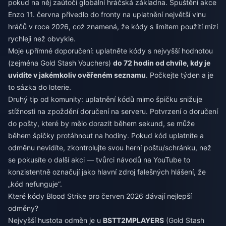
pokud na něj zaútočí globální hráčská základna. Spuštění akce
Enzo 11. června přivedlo do fronty na uplatnění největší vlnu
hráčů v roce 2026, což znamená, že kódy s limitem použití mizí
rychleji než obvykle.
Moje upřímné doporučení: uplatněte kódy s nejvyšší hodnotou
(zejména Gold Stash Vouchers)
do 72 hodin od chvíle, kdy je
uvidíte v jakémkoliv ověřeném seznamu
. Počkejte týden a je
to sázka do loterie.
Druhý tip od komunity: uplatnění kódů mimo špičku snižuje
stížnosti na zpoždění doručení na serveru. Potvrzení o doručení
do pošty, které by mělo dorazit během sekund, se může
během špičky protáhnout na hodiny. Pokud kód uplatníte a
odměnu nevidíte, zkontrolujte svou herní poštu/schránku, než
se pokusíte o další akci — tvůrci návodů na YouTube to
konzistentně označují jako hlavní zdroj falešných hlášení, že
„kód nefunguje“.
Které kódy Blood Strike pro červen 2026 dávají nejlepší
odměny?
Nejvyšší hustota odměn je u
BSTT2MPLAYERS
(Gold Stash