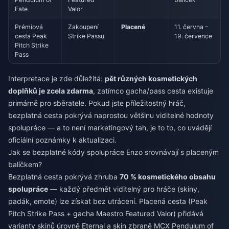
Fate
Valor
Prémiová
Zakoupení
Placené
11. června –
cesta Peak
Strike Passu
19. července
Pitch Strike
Pass
Interpretace je zde důležitá:
pět různých kosmetických
doplňků je zcela zdarma
, zatímco gacha/pass cesta existuje
primárně pro sběratele. Pokud jste příležitostný hráč,
bezplatná cesta pokrývá naprostou většinu viditelné hodnoty
spolupráce — a to není marketingový tah, je to to, co uvádějí
oficiální poznámky k aktualizaci.
Jak se bezplatné kódy spolupráce Enzo srovnávají s placeným
balíčkem?
Bezplatná cesta pokrývá zhruba
70 % kosmetického obsahu
spolupráce
— každý předmět viditelný pro hráče (skiny,
padák, emote) lze získat bez utrácení. Placená cesta (Peak
Pitch Strike Pass + gacha Maestro Featured Valor) přidává
varianty skinů úrovně Eternal a skin zbraně MCX Pendulum of