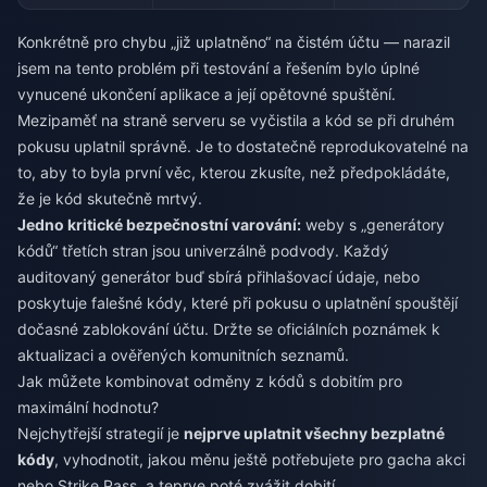
Konkrétně pro chybu „již uplatněno“ na čistém účtu — narazil
jsem na tento problém při testování a řešením bylo úplné
vynucené ukončení aplikace a její opětovné spuštění.
Mezipaměť na straně serveru se vyčistila a kód se při druhém
pokusu uplatnil správně. Je to dostatečně reprodukovatelné na
to, aby to byla první věc, kterou zkusíte, než předpokládáte,
že je kód skutečně mrtvý.
Jedno kritické bezpečnostní varování:
weby s „generátory
kódů“ třetích stran jsou univerzálně podvody. Každý
auditovaný generátor buď sbírá přihlašovací údaje, nebo
poskytuje falešné kódy, které při pokusu o uplatnění spouštějí
dočasné zablokování účtu. Držte se oficiálních poznámek k
aktualizaci a ověřených komunitních seznamů.
Jak můžete kombinovat odměny z kódů s dobitím pro
maximální hodnotu?
Nejchytřejší strategií je
nejprve uplatnit všechny bezplatné
kódy
, vyhodnotit, jakou měnu ještě potřebujete pro gacha akci
nebo Strike Pass, a teprve poté zvážit dobití.