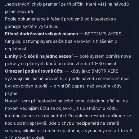
„neplatných“ chyb pramení ze tří příčin, které většina návodů
jasně neuvádí.
Podle dokumentace k řešení problémů od bluestacks a
gamsgo systém vyžaduje:
Přísné dodržování velkých písmen
— BSTT2MPLAYERS
funguje; bstt2mplayers selže bez varování s hlášením o
neplatnosti.
Limity 3–5 kódů na jedno sezení
— poté systém odmítá nové
pokusy i u platných kódů po dobu zhruba 10–30 minut.
Omezení podle úrovně účtu
— kódy jako 5MSTRIKERS
vyžadují minimálně úroveň 5, a podle návodu screenrant musí
být dokončen tutoriál + první BR zápas, než systém kódy
přijme.
Narazil jsem při testování na ještě jednu záludnou příčinu: na
novém vedlejším účtu se objevilo „již uplatněno“ u kódu,
kterého jsem se nikdy nedotkl. Po úplném restartu aplikace se
kód uplatnil správně. Jde o chybu mezipaměti na straně
serveru, nikoliv o skutečné uplatnění, a vynucený restart to v 9
z 10 případů vyřeší.