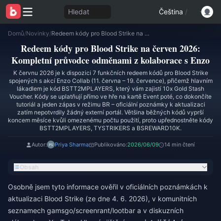
Hledat
Čeština
/
Domů
/
Novinky
/
Redeem kódy pro Blood Strike na červen 2026: Kompletní průvodce odměnami z kolaborace s Enzo
Redeem kódy pro Blood Strike na červen 2026:
Kompletní průvodce odměnami z kolaborace s Enzo
K červnu 2026 je k dispozici 7 funkčních redeem kódů pro Blood Strike
spojených s akcí Enzo Collab (11. června – 19. července), přičemž hlavním
lákadlem je kód BSTT2MPLAYERS, který vám zajistí 10x Gold Stash
Voucher. Kódy se uplatňují přímo ve hře na kartě Event poté, co dokončíte
tutoriál a jeden zápas v režimu BR – oficiální poznámky k aktualizaci
zatím nepotvrdily žádný externí portál. Většina běžných kódů vyprší
koncem měsíce kvůli omezenému počtu použití, proto upřednostněte kódy
BSTT2MPLAYERS, TYSTRIKERS a BSREWARD10K.
Autor:
Priya Sharma
Publikováno:
2026/06/09
14 min čtení
Obsah
Osobně jsem tyto informace ověřil v oficiálních poznámkách k
aktualizaci Blood Strike (ze dne 4. 6. 2026), v komunitních
seznamech gamsgo/screenrant/lootbar a v diskuzních