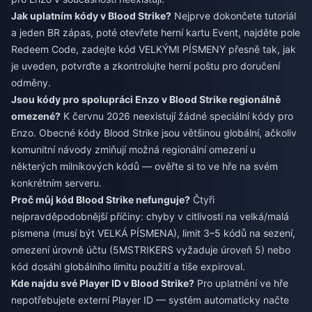
Jak uplatním kódy v Blood Strike?
Nejprve dokončete tutoriál
a jeden BR zápas, poté otevřete herní kartu Event, najděte pole
Redeem Code, zadejte kód VELKÝMI PÍSMENY přesně tak, jak
je uveden, potvrďte a zkontrolujte herní poštu pro doručení
odměny.
Jsou kódy pro spolupráci Enzo v Blood Strike regionálně
omezené?
K červnu 2026 neexistují žádné speciální kódy pro
Enzo. Obecné kódy Blood Strike jsou většinou globální, ačkoliv
komunitní návody zmiňují možná regionální omezení u
některých milníkových kódů — ověřte si to ve hře na svém
konkrétním serveru.
Proč můj kód Blood Strike nefunguje?
Čtyři
nejpravděpodobnější příčiny: chyby v citlivosti na velká/malá
písmena (musí být VELKÁ PÍSMENA), limit 3–5 kódů na sezení,
omezení úrovně účtu (5MSTRIKERS vyžaduje úroveň 5) nebo
kód dosáhl globálního limitu použití a tiše expiroval.
Kde najdu své Player ID v Blood Strike?
Pro uplatnění ve hře
nepotřebujete externí Player ID — systém automaticky načte