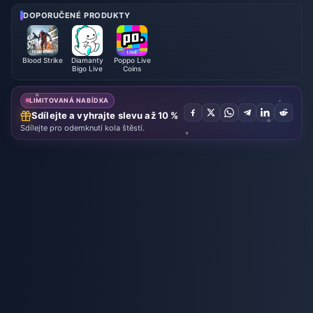
26
26
DOPORUČENÉ PRODUKTY
Blood Strike
Diamanty
Poppo Live
Bigo Live
Coins
LIMITOVANÁ NABÍDKA
Sdílejte a vyhrajte slevu až 10 %
Sdílejte pro odemknutí kola štěstí.