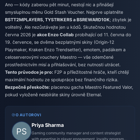
Ano — kódy zaberou pět minut, nestojí nic a přinášejí
smysluplnou měnu Gold Stash Voucher. Nejprve uplatněte
BSTT2MPLAYERS, TYSTRIKERS a BSREWARD10K
; zbytek je
volitelný. Ale nezůstávejte jen u kódů. Skutečnou hodnotou
června 2026 je
akce Enzo Collab
probíhající od 11. června do
19. července, se dvěma bezplatnými skiny (Origin-12
Playmaker, Kraken Enzo Trendsetter), emotem, padákem a
celoserverovými vouchery Maestro — vše odemčené
prostřednictvím misí a přihlašování, bez nutnosti utrácet.
Tento průvodce je pro:
F2P a příležitostné hráče, kteří chtějí
maximální hodnotu ze spolupráce bez finančního rizika.
Bezpečně přeskočte:
placenou gacha Maestro Featured Valor,
pokud vyloženě nesbíráte skiny úrovně Eternal.
O AUTOROVI
Priya Sharma
Gaming community manager and content strategist
with expertise in player engagement, loyalty programs,