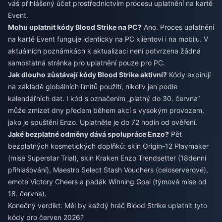
váš přihlášený účet prostřednictvím procesu uplatnění na kartě
Event.
Mohu uplatnit kódy Blood Strike na PC?
Ano. Proces uplatnění
na kartě Event funguje identicky na PC klientovi i na mobilu. V
aktuálních poznámkách k aktualizaci není potvrzena žádná
samostatná stránka pro uplatnění pouze pro PC.
Jak dlouho zůstávají kódy Blood Strike aktivní?
Kódy expirují
na základě globálních limitů použití, nikoliv jen podle
kalendářních dat. I kód s označením „platný do 30. června“
může zmizet dny předem během akcí s vysokým provozem,
jako je spuštění Enzo. Uplatněte je do 72 hodin od ověření.
Jaké bezplatné odměny dává spolupráce Enzo?
Pět
bezplatných kosmetických doplňků: skin Origin-12 Playmaker
(mise Superstar Trial), skin Kraken Enzo Trendsetter (18denní
přihlašování), Maestro Select Stash Vouchers (celoserverové),
emote Victory Cheers a padák Winning Goal (týmové mise od
18. června).
Konečný verdikt: Měl by každý hráč Blood Strike uplatnit tyto
kódy pro červen 2026?