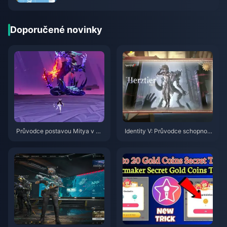
průvodce nákupem Eggy mincí na mobilu
Doporučené novinky
Průvodce postavou Mitya v Ge
Identity V: Průvodce schopnost
nshin Impact | Srpen 2026
mi postavy Herztier Emil | Srpe
n 2026