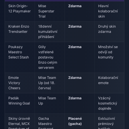
Skin Origin-
Mise
Zdarma
Hlavní
12 Playmaker
Superstar
kolaborační
Trial
skin
Kraken Enzo
18denní
Zdarma
Druhý skin
Trendsetter
kumulativní
zdarma
přihlášení
Poukazy
Góly
Zdarma
Množství se
Maestro
vstřelené
odvíjí od
Select Stash
postavou
komunity
Enzo celým
serverem
Emote
Mise Team
Zdarma
Kolaborační
Victory
Up (od 18.
emote
Cheers
června)
Padák
Mise Team
Zdarma
Vzácný
Winning Goal
Up
kosmetický
doplněk
Skiny úrovně
Gacha
Placené
Exkluzivní
Eternal, MCX
Maestro
(gacha)
prémiový
Pendulum of
Featured
balíček