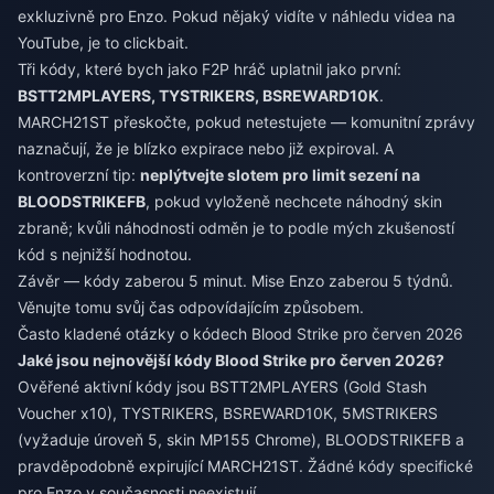
exkluzivně pro Enzo. Pokud nějaký vidíte v náhledu videa na
YouTube, je to clickbait.
Tři kódy, které bych jako F2P hráč uplatnil jako první:
BSTT2MPLAYERS, TYSTRIKERS, BSREWARD10K
.
MARCH21ST přeskočte, pokud netestujete — komunitní zprávy
naznačují, že je blízko expirace nebo již expiroval. A
kontroverzní tip:
neplýtvejte slotem pro limit sezení na
BLOODSTRIKEFB
, pokud vyloženě nechcete náhodný skin
zbraně; kvůli náhodnosti odměn je to podle mých zkušeností
kód s nejnižší hodnotou.
Závěr — kódy zaberou 5 minut. Mise Enzo zaberou 5 týdnů.
Věnujte tomu svůj čas odpovídajícím způsobem.
Často kladené otázky o kódech Blood Strike pro červen 2026
Jaké jsou nejnovější kódy Blood Strike pro červen 2026?
Ověřené aktivní kódy jsou BSTT2MPLAYERS (Gold Stash
Voucher x10), TYSTRIKERS, BSREWARD10K, 5MSTRIKERS
(vyžaduje úroveň 5, skin MP155 Chrome), BLOODSTRIKEFB a
pravděpodobně expirující MARCH21ST. Žádné kódy specifické
pro Enzo v současnosti neexistují.