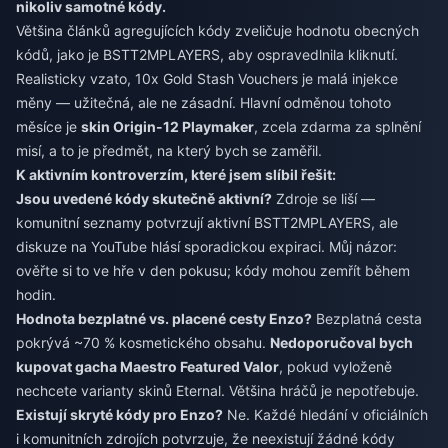
nikoliv samotné kódy.
Většina článků agregujících kódy zveličuje hodnotu obecných
kódů, jako je BSTT2MPLAYERS, aby ospravedlnila kliknutí.
Realisticky vzato, 10x Gold Stash Vouchers je malá injekce
měny — užitečná, ale ne zásadní. Hlavní odměnou tohoto
měsíce je
skin Origin-12 Playmaker
, zcela zdarma za splnění
misí, a to je předmět, na který bych se zaměřil.
K aktivním kontroverzím, které jsem slíbil řešit:
Jsou uvedené kódy skutečně aktivní?
Zdroje se liší —
komunitní seznamy potvrzují aktivní BSTT2MPLAYERS, ale
diskuze na YouTube hlásí sporadickou expiraci. Můj názor:
ověřte si to ve hře v den pokusu; kódy mohou zemřít během
hodin.
Hodnota bezplatné vs. placené cesty Enzo?
Bezplatná cesta
pokrývá ~70 % kosmetického obsahu.
Nedoporučoval bych
kupovat gacha Maestro Featured Valor
, pokud vyloženě
nechcete varianty skinů Eternal. Většina hráčů je nepotřebuje.
Existují skryté kódy pro Enzo?
Ne. Každé hledání v oficiálních
i komunitních zdrojích potvrzuje, že neexistují žádné kódy