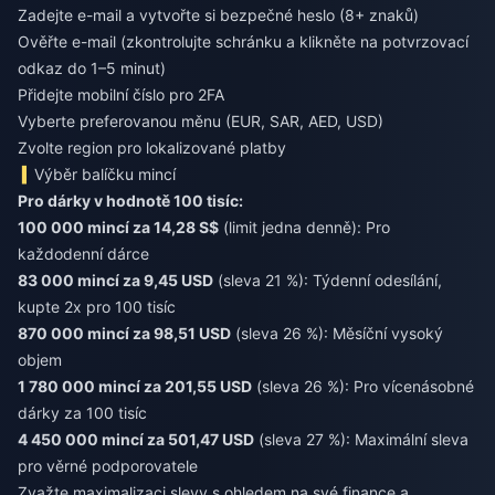
Zadejte e-mail a vytvořte si bezpečné heslo (8+ znaků)
Ověřte e-mail (zkontrolujte schránku a klikněte na potvrzovací
odkaz do 1–5 minut)
Přidejte mobilní číslo pro 2FA
Vyberte preferovanou měnu (EUR, SAR, AED, USD)
Zvolte region pro lokalizované platby
Výběr balíčku mincí
Pro dárky v hodnotě 100 tisíc:
100 000 mincí za 14,28 S$
(limit jedna denně): Pro
každodenní dárce
83 000 mincí za 9,45 USD
(sleva 21 %): Týdenní odesílání,
kupte 2x pro 100 tisíc
870 000 mincí za 98,51 USD
(sleva 26 %): Měsíční vysoký
objem
1 780 000 mincí za 201,55 USD
(sleva 26 %): Pro vícenásobné
dárky za 100 tisíc
4 450 000 mincí za 501,47 USD
(sleva 27 %): Maximální sleva
pro věrné podporovatele
Zvažte maximalizaci slevy s ohledem na své finance a