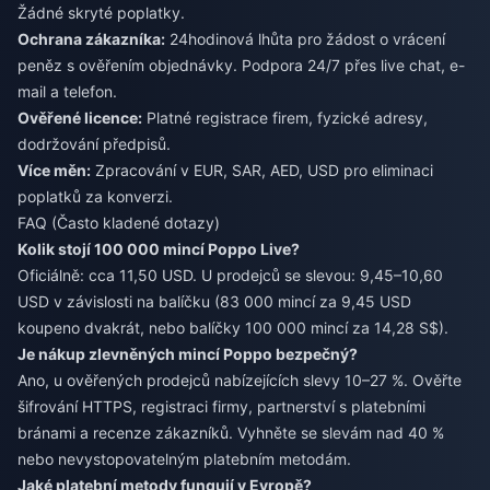
Žádné skryté poplatky.
Ochrana zákazníka:
24hodinová lhůta pro žádost o vrácení
peněz s ověřením objednávky. Podpora 24/7 přes live chat, e-
mail a telefon.
Ověřené licence:
Platné registrace firem, fyzické adresy,
dodržování předpisů.
Více měn:
Zpracování v EUR, SAR, AED, USD pro eliminaci
poplatků za konverzi.
FAQ (Často kladené dotazy)
Kolik stojí 100 000 mincí Poppo Live?
Oficiálně: cca 11,50 USD. U prodejců se slevou: 9,45–10,60
USD v závislosti na balíčku (83 000 mincí za 9,45 USD
koupeno dvakrát, nebo balíčky 100 000 mincí za 14,28 S$).
Je nákup zlevněných mincí Poppo bezpečný?
Ano, u ověřených prodejců nabízejících slevy 10–27 %. Ověřte
šifrování HTTPS, registraci firmy, partnerství s platebními
bránami a recenze zákazníků. Vyhněte se slevám nad 40 %
nebo nevystopovatelným platebním metodám.
Jaké platební metody fungují v Evropě?