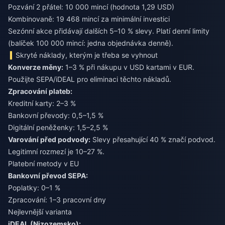
Pozvání 2 přátel: 10 000 mincí (hodnota 1,29 USD)
Kombinovaně: 19 468 mincí za minimální investici
Sezónní akce přidávají dalších 5–10 % slevy. Platí denní limity
(balíček 100 000 mincí: jedna objednávka denně).
Skryté náklady, kterým je třeba se vyhnout
Konverze měny:
1–3 % při nákupu v USD kartami v EUR.
Použijte SEPA/iDEAL pro eliminaci těchto nákladů.
Zpracování plateb:
Kreditní karty: 2–3 %
Bankovní převody: 0,5–1,5 %
Digitální peněženky: 1,5–2,5 %
Varování před podvody:
Slevy přesahující 40 % značí podvod.
Legitimní rozmezí je 10–27 %.
Platební metody v EU
Bankovní převod SEPA:
Poplatky: 0–1 %
Zpracování: 1–3 pracovní dny
Nejlevnější varianta
iDEAL (Nizozemsko):