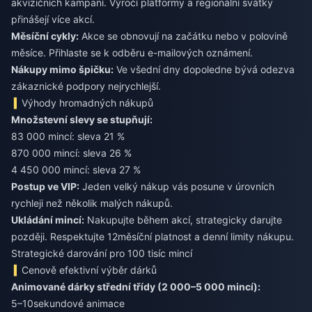
akvizičních kampaní. Výročí platformy a regionální svátky
přinášejí více akcí.
Měsíční cykly:
Akce se obnovují na začátku nebo v polovině
měsíce. Přihlaste se k odběru e-mailových oznámení.
Nákupy mimo špičku:
Ve všední dny dopoledne bývá odezva
zákaznické podpory nejrychlejší.
Výhody hromadných nákupů
Množstevní slevy se stupňují:
83 000 mincí: sleva 21 %
870 000 mincí: sleva 26 %
4 450 000 mincí: sleva 27 %
Postup ve VIP:
Jeden velký nákup vás posune v úrovních
rychleji než několik malých nákupů.
Ukládání mincí:
Nakupujte během akcí, strategicky darujte
později. Respektujte 12měsíční platnost a denní limity nákupu.
Strategické darování pro 100 tisíc mincí
Cenově efektivní výběr dárků
Animované dárky střední třídy (2 000–5 000 mincí):
5–10sekundové animace