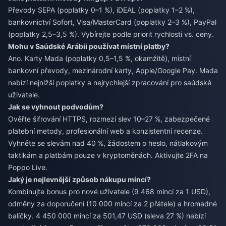
Převody SEPA (poplatky 0–1 %), iDEAL (poplatky 1–2 %),
bankovnictví Sofort, Visa/MasterCard (poplatky 2–3 %), PayPal
(poplatky 2,5–3,5 %). Vybírejte podle priorit rychlosti vs. ceny.
Mohu v Saúdské Arábii používat místní platby?
Ano. Karty Mada (poplatky 0,5–1,5 %, okamžitě), místní
bankovní převody, mezinárodní karty, Apple/Google Pay. Mada
nabízí nejnižší poplatky a nejrychlejší zpracování pro saúdské
uživatele.
Jak se vyhnout podvodům?
Ověřte šifrování HTTPS, rozmezí slev 10–27 %, zabezpečené
platební metody, profesionální web a konzistentní recenze.
Vyhněte se slevám nad 40 %, žádostem o heslo, nátlakovým
taktikám a platbám pouze v kryptoměnách. Aktivujte 2FA na
Poppo Live.
Jaký je nejlevnější způsob nákupu mincí?
Kombinujte bonus pro nové uživatele (9 468 mincí za 1 USD),
odměny za doporučení (10 000 mincí za 2 přátele) a hromadné
balíčky. 4 450 000 mincí za 501,47 USD (sleva 27 %) nabízí