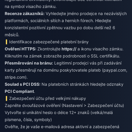
na symbol visacího zámku.
Recenze zákazníků:
Vyhledejte jméno prodejce na nezávislých
platformách, sociálních sítích a herních fórech. Hledejte
konzistentní pozitivní zpětnou vazbu po dobu delší než 6
měsíců.
Identifikace zabezpečené platební brány
Ověření HTTPS:
Zkontrolujte
https://
a ikonu visacího zámku.
Kliknutím na zámek zobrazíte podrobnosti o SSL certifikátu.
Přesměrování na bránu:
Legitimní prodejci vás při zadávání
karty přesměrují na doménu poskytovatele plateb (paypal.com,
stripe.com).
Soulad s PCI DSS:
Na platebních stránkách hledejte odznaky
PCI Compliant
.
Zabezpečení účtu před velkými nákupy
Zapněte dvoufázové ověření (Nastavení > Zabezpečení účtu)
Vytvořte si unikátní heslo o délce 12+ znaků (velká/malá
písmena, čísla, symboly)
Ověřte, že je vaše e-mailová adresa aktivní a zabezpečená