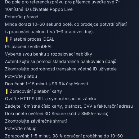
Do pole pro referenci/zprávu pro příjemce uveďte své 7–
10místné ID uživatele Poppo Live
Potvrďte převod
Mince dorazí 10–60 sekund poté, co prodejce potvrdí přijetí
(zpracování bankou trvá 1–3 pracovní dny).
Platební proces iDEAL
Při placení zvolte iDEAL
Vyberte svou banku z rozbalovací nabídky
Autentizujte se pomocí standardních bankovních údajů
Zkontrolujte podrobnosti transakce včetně ID uživatele
Potvrďte platbu
Doručení: 1–15 minut s 99,9% úspěšností.
Zpracování platební karty
Ověřte HTTPS URL a symbol visacího zámku
Zadejte 16místné číslo karty, platnost, CVV a fakturační adresu
Dokončete ověření 3D Secure (kód z SMS/e-mailu)
Zkontrolujte závěrečné shrnutí
Potvrďte nákup
Zpracování: 1–5 minut. 98 % doručení proběhne do 10–60