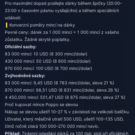
Pro maximální dopad posílejte dárky během špičky (20:00–
23:00 v časovém pásmu vysílajícího) a během speciálních
událostí.
Konverzní poměry mincí na dárky
Pevné ceny: dárek za 1 000 mincí = 1 000 mincí z vašeho
zůstatku. Žádné skryté poplatky.
Oficiální sazby:
83 000 mincí: 10 USD (8 300 mincí/dolar)
430 000 mincí: 50 USD (8 600 mincí/dolar)
870 000 mincí: 100 USD (8 700 mincí/dolar)
Zvýhodněné sazby:
83 000 mincí: 9,45 USD (8 783 mincí/dolar, sleva 21 %)
870 000 mincí: 98,51 USD (8 831 mincí/dolar, sleva 26 %)
4 450,000 mincí: 501,47 USD (8 875 mincí/dolar, sleva 27 %)
Proč kupovat mince Poppo se slevou
Nákup se slevou ušetří 10–27 % v závislosti na velikosti balíčku.
Uživatel, který měsíčně utratí 500 USD, ušetří 100–135 USD,
čímž ročně získá 100 000–270 000 mincí navíc.
Příklad:
Týdenní odesílání dárků za 100 tisíc stojí při oficiálních