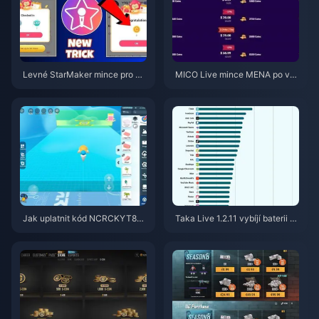
Levné StarMaker mince pro ko
MICO Live mince MENA po ver
nkurzy SupernovaX 2026 (slev
zi v5.2: Nejlevnější nabídky 20
a 12–23 %)
26
Jak uplatnit kód NCRCKYT8EF
Taka Live 1.2.11 vybíjí baterii př
pro získání Eggy Coins zdarma
íliš rychle po aktualizaci z červ
(srpen 2026)
ence 2026? Příčiny a řešení