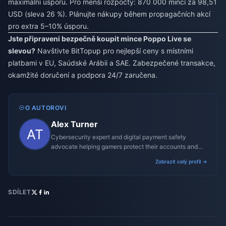
maximální úsporu. Pro menší rozpočty: 870 000 mincí za 98,51
USD (sleva 26 %). Plánujte nákupy během propagačních akcí
pro extra 5–10% úsporu.
Jste připraveni bezpečně koupit mince Poppo Live se
slevou?
Navštivte BitTopup pro nejlepší ceny s místními
platbami v EU, Saúdské Arábii a SAE. Zabezpečené transakce,
okamžité doručení a podpora 24/7 zaručena.
O AUTOROVI
Alex Turner
Cybersecurity expert and digital payment safety
advocate helping gamers protect their accounts and
transactions.
Zobrazit celý profil →
SDÍLET