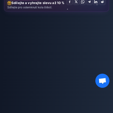
Sdílejte a vyhrajte slevu až 10 %
Sdílejte pro odemknutí kola štěstí.