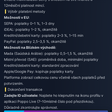
12měsíční platnost mincí.
Výběr platební metody
Možnosti v EU:
SEPA: poplatky 0–1 %, 1–3 dny
iDEAL: poplatky 1–2 %, okamžitě
Kreditní/debetní karty: poplatky 2–3 %, 1–15 min
PayPal: poplatky 2,5–3,5 %, okamžitě
Možnosti na Blízkém východě:
Mada (Saúdská Arábie): poplatky 0,5–1,5 %, okamžitě
Místní převod (SAE): proměnlivá doba, minimální poplatky
Kreditní/debetní karty: standardní zpracování
Apple/Google Pay: kopíruje poplatky karty
Platforma zobrazí celkovou cenu včetně všech poplatků před
potvrzením.
Dokončení transakce
Zadejte ID uživatele:
Najdete ho klepnutím na ikonu profilu v
aplikaci Poppo Live (7–10místné číslo pod přezdívkou).
Důkladně zkontrolujte správnost.