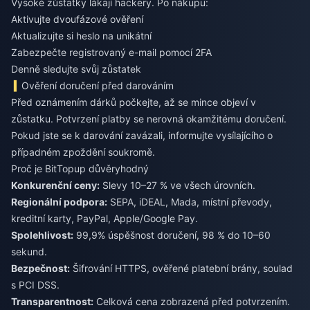
Vysoké zůstatky lákají hackery. Po nákupu:
Aktivujte dvoufázové ověření
Aktualizujte si heslo na unikátní
Zabezpečte registrovaný e-mail pomocí 2FA
Denně sledujte svůj zůstatek
Ověření doručení před darováním
Před oznámením dárků počkejte, až se mince objeví v
zůstatku. Potvrzení platby se nerovná okamžitému doručení.
Pokud jste se k darování zavázali, informujte vysílajícího o
případném zpoždění soukromě.
Proč je BitTopup důvěryhodný
Konkurenční ceny:
Slevy 10–27 % ve všech úrovních.
Regionální podpora:
SEPA, iDEAL, Mada, místní převody,
kreditní karty, PayPal, Apple/Google Pay.
Spolehlivost:
99,9% úspěšnost doručení, 98 % do 10–60
sekund.
Bezpečnost:
Šifrování HTTPS, ověřené platební brány, soulad
s PCI DSS.
Transparentnost:
Celková cena zobrazená před potvrzením.