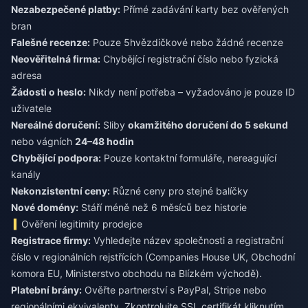
Nezabezpečené platby:
Přímé zadávání karty bez ověřených
bran
Falešné recenze:
Pouze 5hvězdičkové nebo žádné recenze
Neověřitelná firma:
Chybějící registrační číslo nebo fyzická
adresa
Žádosti o heslo:
Nikdy není potřeba – vyžadováno je pouze ID
uživatele
Nereálné doručení:
Sliby
okamžitého doručení do 5 sekund
nebo vágních
24–48 hodin
Chybějící podpora:
Pouze kontaktní formuláře, nereagující
kanály
Nekonzistentní ceny:
Různé ceny pro stejné balíčky
Nové domény:
Stáří méně než 6 měsíců bez historie
Ověření legitimity prodejce
Registrace firmy:
Vyhledejte název společnosti a registrační
číslo v regionálních rejstřících (Companies House UK, Obchodní
komora EU, Ministerstvo obchodu na Blízkém východě).
Platební brány:
Ověřte partnerství s PayPal, Stripe nebo
regionálními ekvivalenty. Zkontrolujte SSL certifikát kliknutím