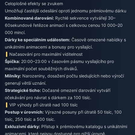
Celoplošné efekty se zvukem
Umožňují častější odesílání oproti jednomu prémiovému dárku
Kombinované darování:
Rychlé sekvence vytvářejí 30–
60sekundové řetězce animací s celkovou cenou 10 000–20
000 mincí.
Dárky ke speciálním událostem:
Časově omezené nabídky s
unikátními animacemi a bonusy pro vysílající.
Načasování pro maximální viditelnost
Špička:
20:00–23:00 v časovém pásmu vysílajícího pro
maximální počet souběžných diváků.
Milníky:
Narozeniny, dosažení počtu sledujících nebo výročí
generují větší uznání.
Strategické ticho:
Dočasné omezení darování vytváří
očekávání pro návrat s dárkem za 100 tisíc.
VIP výhody při útratě nad 100 tisíc
Postup v úrovních:
Výrazné posuny při útratě 50 tisíc, 100
tisíc, 250 tisíc a 500 tisíc.
Exkluzivní dárky:
Přístup k prémiovému katalogu s unikátními
animacemi, které nejsou dostupné pro nižší úrovně.