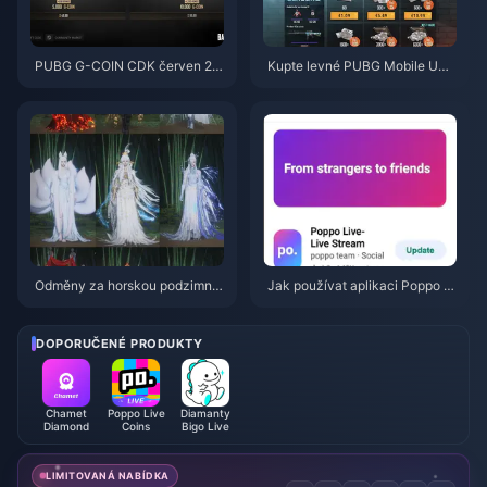
PUBG G-COIN CDK červen 20
Kupte levné PUBG Mobile UC
26: Vyplatí se opravdu dvojitá
pro spolupráci s Naruto Shippu
promo akce za 91,43 $?
den (červenec 2026): Ceny, ne
jlepší balíčky a bezpečné dobit
í
Odměny za horskou podzimní
Jak používat aplikaci Poppo Li
událost ve hře Where Winds M
ve: Kompletní průvodce pro úpl
eet – červenec 2026: Kompletn
né začátečníky | červenec 20
í seznam, měna a priorita
26
DOPORUČENÉ PRODUKTY
Chamet
Poppo Live
Diamanty
Diamond
Coins
Bigo Live
LIMITOVANÁ NABÍDKA