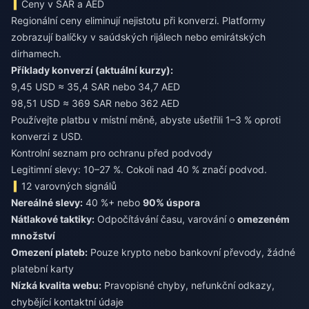
Ceny v SAR a AED
Regionální ceny eliminují nejistotu při konverzi. Platformy
zobrazují balíčky v saúdských rijálech nebo emirátských
dirhamech.
Příklady konverzí (aktuální kurzy):
9,45 USD ≈ 35,4 SAR nebo 34,7 AED
98,51 USD ≈ 369 SAR nebo 362 AED
Používejte platbu v místní měně, abyste ušetřili 1–3 % oproti
konverzi z USD.
Kontrolní seznam pro ochranu před podvody
Legitimní slevy: 10–27 %. Cokoli nad 40 % značí podvod.
12 varovných signálů
Nereálné slevy:
40 %+ nebo
90% úspora
Nátlakové taktiky:
Odpočítávání času, varování o
omezeném
množství
Omezení plateb:
Pouze krypto nebo bankovní převody, žádné
platební karty
Nízká kvalita webu:
Pravopisné chyby, nefunkční odkazy,
chybějící kontaktní údaje