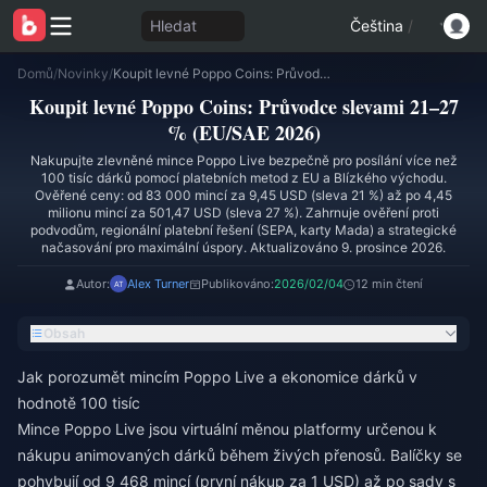
Hledat
Čeština
/
Domů
/
Novinky
/
Koupit levné Poppo Coins: Průvodce slevami 21–27 % (EU/SAE 2026)
Koupit levné Poppo Coins: Průvodce slevami 21–27
% (EU/SAE 2026)
Nakupujte zlevněné mince Poppo Live bezpečně pro posílání více než
100 tisíc dárků pomocí platebních metod z EU a Blízkého východu.
Ověřené ceny: od 83 000 mincí za 9,45 USD (sleva 21 %) až po 4,45
milionu mincí za 501,47 USD (sleva 27 %). Zahrnuje ověření proti
podvodům, regionální platební řešení (SEPA, karty Mada) a strategické
načasování pro maximální úspory. Aktualizováno 9. prosince 2026.
Autor:
Alex Turner
Publikováno:
2026/02/04
12 min čtení
Obsah
Jak porozumět mincím Poppo Live a ekonomice dárků v
hodnotě 100 tisíc
Mince Poppo Live jsou virtuální měnou platformy určenou k
nákupu animovaných dárků během živých přenosů. Balíčky se
pohybují od 9 468 mincí (první nákup za 1 USD) až po sady s