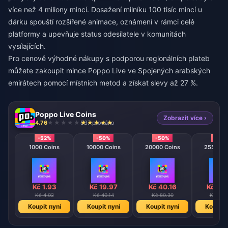
více než 4 miliony mincí. Dosažení milníku 100 tisíc mincí u
dárku spouští rozšířené animace, oznámení v rámci celé
platformy a upevňuje status odesílatele v komunitách
vysílajících.
Pro cenově výhodné nákupy s podporou regionálních plateb
můžete
zakoupit mince Poppo Live ve Spojených arabských
emirátech
pomocí místních metod a získat slevy až 27 %.
Poppo Live Coins
Zobrazit více ›
4.76
837 prodáno
-52%
-50%
-50%
-50
1000 Coins
10000 Coins
20000 Coins
25500 C
Kč 1.93
Kč 19.97
Kč 40.16
Kč 50
Kč 4.02
Kč 40.14
Kč 80.30
Kč 101
Koupit nyní
Koupit nyní
Koupit nyní
Koupit 