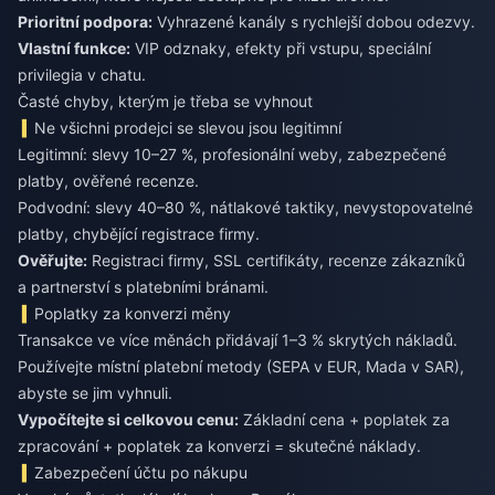
Prioritní podpora:
Vyhrazené kanály s rychlejší dobou odezvy.
Vlastní funkce:
VIP odznaky, efekty při vstupu, speciální
privilegia v chatu.
Časté chyby, kterým je třeba se vyhnout
Ne všichni prodejci se slevou jsou legitimní
Legitimní: slevy 10–27 %, profesionální weby, zabezpečené
platby, ověřené recenze.
Podvodní: slevy 40–80 %, nátlakové taktiky, nevystopovatelné
platby, chybějící registrace firmy.
Ověřujte:
Registraci firmy, SSL certifikáty, recenze zákazníků
a partnerství s platebními bránami.
Poplatky za konverzi měny
Transakce ve více měnách přidávají 1–3 % skrytých nákladů.
Používejte místní platební metody (SEPA v EUR, Mada v SAR),
abyste se jim vyhnuli.
Vypočítejte si celkovou cenu:
Základní cena + poplatek za
zpracování + poplatek za konverzi = skutečné náklady.
Zabezpečení účtu po nákupu