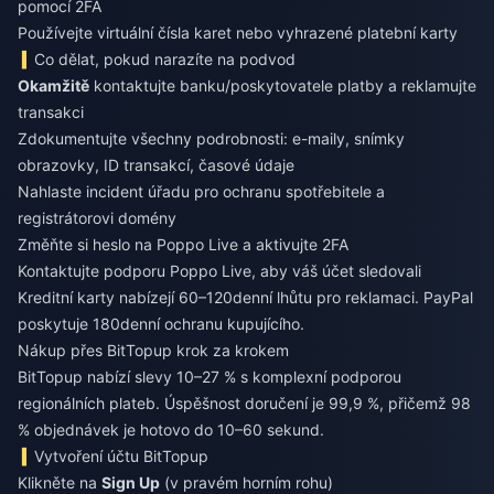
pomocí 2FA
Používejte virtuální čísla karet nebo vyhrazené platební karty
Co dělat, pokud narazíte na podvod
Okamžitě
kontaktujte banku/poskytovatele platby a reklamujte
transakci
Zdokumentujte všechny podrobnosti: e-maily, snímky
obrazovky, ID transakcí, časové údaje
Nahlaste incident úřadu pro ochranu spotřebitele a
registrátorovi domény
Změňte si heslo na Poppo Live a aktivujte 2FA
Kontaktujte podporu Poppo Live, aby váš účet sledovali
Kreditní karty nabízejí 60–120denní lhůtu pro reklamaci. PayPal
poskytuje 180denní ochranu kupujícího.
Nákup přes BitTopup krok za krokem
BitTopup nabízí slevy 10–27 % s komplexní podporou
regionálních plateb. Úspěšnost doručení je 99,9 %, přičemž 98
% objednávek je hotovo do 10–60 sekund.
Vytvoření účtu BitTopup
Klikněte na
Sign Up
(v pravém horním rohu)