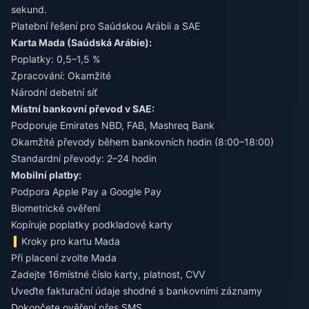
sekund.
Platební řešení pro Saúdskou Arábii a SAE
Karta Mada (Saúdská Arábie):
Poplatky: 0,5–1,5 %
Zpracování: Okamžité
Národní debetní síť
Místní bankovní převod v SAE:
Podporuje Emirates NBD, FAB, Mashreq Bank
Okamžité převody během bankovních hodin (8:00–18:00)
Standardní převody: 2–24 hodin
Mobilní platby:
Podpora Apple Pay a Google Pay
Biometrické ověření
Kopíruje poplatky podkladové karty
Kroky pro kartu Mada
Při placení zvolte Mada
Zadejte 16místné číslo karty, platnost, CVV
Uveďte fakturační údaje shodné s bankovními záznamy
Dokončete ověření přes SMS