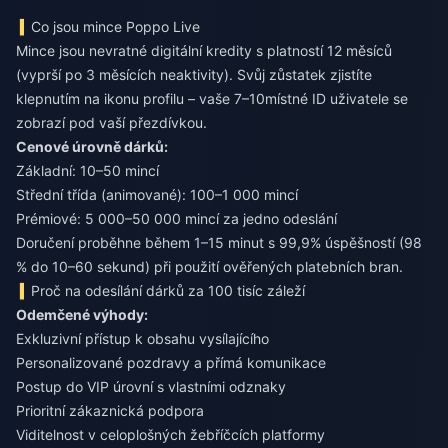
Co jsou mince Poppo Live
Mince jsou nevratné digitální kredity s platností 12 měsíců
(vyprší po 3 měsících neaktivity). Svůj zůstatek zjistíte
klepnutím na ikonu profilu – vaše 7–10místné ID uživatele se
zobrazí pod vaší přezdívkou.
Cenové úrovně dárků:
Základní: 10–50 mincí
Střední třída (animované): 100–1 000 mincí
Prémiové: 5 000–50 000 mincí za jedno odeslání
Doručení proběhne během 1–15 minut s 99,9% úspěšností (98
% do 10–60 sekund) při použití ověřených platebních bran.
Proč na odesílání dárků za 100 tisíc záleží
Odemčené výhody:
Exkluzivní přístup k obsahu vysílajícího
Personalizované pozdravy a přímá komunikace
Postup do VIP úrovní s vlastními odznaky
Prioritní zákaznická podpora
Viditelnost v celoplošných žebříčcích platformy