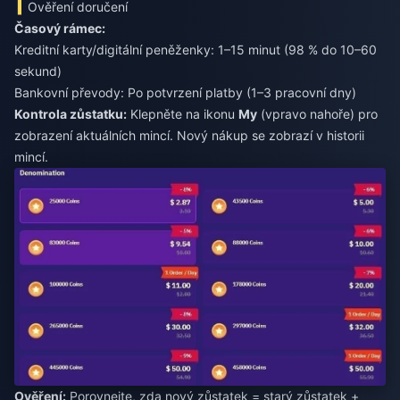
Ověření doručení
Časový rámec:
Kreditní karty/digitální peněženky: 1–15 minut (98 % do 10–60
sekund)
Bankovní převody: Po potvrzení platby (1–3 pracovní dny)
Kontrola zůstatku:
Klepněte na ikonu
My
(vpravo nahoře) pro
zobrazení aktuálních mincí. Nový nákup se zobrazí v historii
mincí.
Ověření:
Porovnejte, zda nový zůstatek = starý zůstatek +