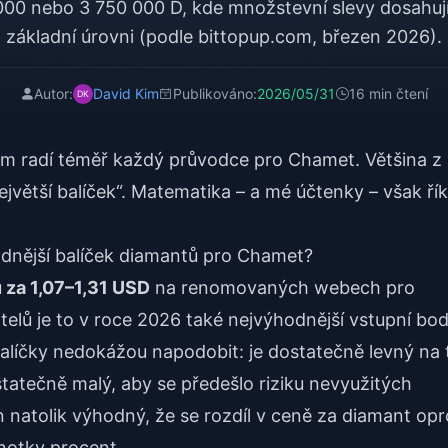
 000 nebo 3 750 000 D, kde množstevní slevy dosahuj
základní úrovni (podle bittopup.com, březen 2026).
Autor:
David Kim
Publikováno:
2026/05/31
16 min čtení
 vám radí téměř každý průvodce pro Chamet. Většina z
jvětší balíček“. Matematika – a mé účtenky – však řík
hodnější balíček diamantů pro Chamet?
 za 1,07–1,31 USD
na renomovaných webech pro
vatelů je to v roce 2026 také nejvýhodnější vstupní bod
balíčky nedokážou napodobit: je dostatečně levný na 
statečně malý, aby se předešlo riziku nevyužitých
n natolik výhodný, že se rozdíl v ceně za diamant opr
notky procent.