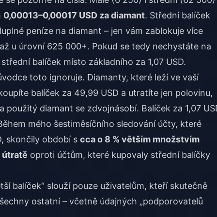
m
0,00013–0,00017 USD za diamant
. Střední balíček
uplné peníze na diamant – jen vám zablokuje více
í až u úrovní 625 000+. Pokud se tedy nechystáte na
střední balíček místo základního za 1,07 USD.
odce toto ignoruje. Diamanty, které leží ve vaší
koupíte balíček za 49,99 USD a utratíte jen polovinu,
 použitý diamant se zdvojnásobí. Balíček za 1,07 U
Během mého šestiměsíčního sledování účty, které
, skončily období s
cca o 8 % větším množstvím
 útratě
oproti účtům, které kupovaly střední balíčky
ší balíček“ slouží pouze uživatelům, kteří skutečně
všechny ostatní – včetně údajných „podporovatelů