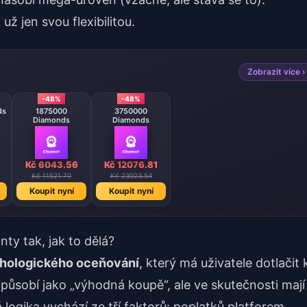
už jen svou flexibilitou.
Zobrazit více ›
-48%
-48%
ds
1875000
3750000
Diamonds
Diamonds
Kč 6043.56
Kč 12076.81
Kč 11521.70
Kč 23023.54
Koupit nyní
Koupit nyní
y tak, jak to dělá?
chologického oceňování
, který má uživatele dotlačit 
působí jako „výhodná koupě“, ale ve skutečnosti mají
ogika vychází ze tří faktorů: poplatků platforem,