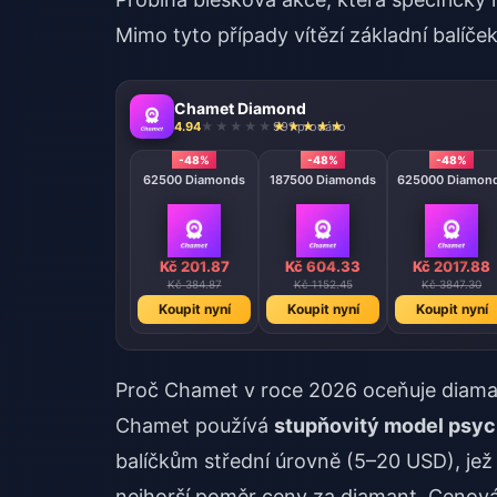
Mimo tyto případy vítězí základní balíček 
Chamet Diamond
4.94
991 prodáno
-48%
-48%
-48%
62500 Diamonds
187500 Diamonds
625000 Diamon
Kč 201.87
Kč 604.33
Kč 2017.88
Kč 384.87
Kč 1152.45
Kč 3847.30
Koupit nyní
Koupit nyní
Koupit nyní
Proč Chamet v roce 2026 oceňuje diamant
Chamet používá
stupňovitý model psy
balíčkům střední úrovně (5–20 USD), jež 
nejhorší poměr ceny za diamant. Cenová l