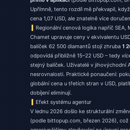
Upřímně, tento rozdíl mě překvapil, kdy
cena 1,07 USD, ale znatelně více doruče
Regionální cenová logika napříč SEA,
Chamet upravuje ceny v ekvivalentu USD p
balíček 62 500 diamantů stojí zhruba
1 2
odpovídá přibližně 15–22 USD – tedy
víc
stejný balíček. Uživatelé v jihovýchodn
nesrovnalosti. Praktické ponaučení: poku
globální cena u třetích stran v USD, plat
dobíjení eliminují.
Efekt systému agentur
V lednu 2026 došlo ke strukturální změn
(podle bittopup.com, březen 2026), což z
agresivnějšímu zlevňování na úrovni prod