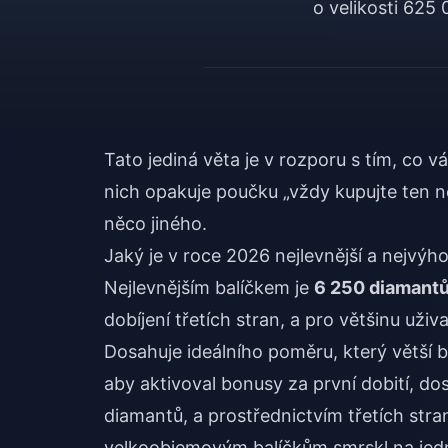
o velikosti 625
Tato jediná věta je v rozporu s tím, co
nich opakuje poučku „vždy kupujte ten ne
něco jiného.
Jaký je v roce 2026 nejlevnější a nejvý
Nejlevnějším balíčkem je
6 250 diamantů
dobíjení třetích stran, a pro většinu uži
Dosahuje ideálního poměru, který větší 
aby aktivoval bonusy za první dobití, do
diamantů, a prostřednictvím třetích stra
velkoobjemovým balíčkům smrskl na jed