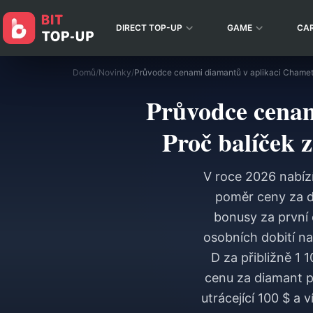
DIRECT TOP-UP
GAME
CA
Domů
/
Novinky
/
Průvodce cenam
Proč balíček z
V roce 2026 nabízí
poměr ceny za di
bonusy za první 
osobních dobití n
D za přibližně 1 
cenu za diamant pr
utrácející 100 $ a 