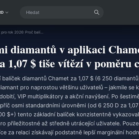
RD
Průvodce cenami diamantů v aplikaci Chamet pro rok 2026: Proč balíček za 1,07 $ tiše vítězí v poměru ceny a hodnoty
i diamantů v aplikaci Chame
a 1,07 $ tiše vítězí v poměru
 balíček diamantů Chamet za 1,07 $ (6 250 diamantů)
amant pro naprostou většinu uživatelů – jakmile se k
dobití, VIP multiplikátory a akční navýšení. Po šestim
apříč osmi standardními úrovněmi (od 6 250 D za 1,07
100 $+) tento základní balíček konzistentně vykazoval 
o příležitostné až středně utrácející uživatele. Pouze
více za relaci získávají podstatně lepší marginální ho