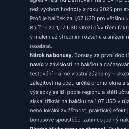
než výchozí hodnoty z roku 2025 pro ste
Proč je balíček za 1,07 USD pro většinu 
Balíček za 1,07 USD vítězí díky třem fa
v malém až středním rozsahu a snížení r
rozebrat.
Nárok na bonusy.
Bonusy za první dobit
navíc
v závislosti na balíčku a načasová
testování – a mé vlastní záznamy – ukazu
záležitost na účet; určitá promo okna a 
výsledky se liší podle regionu a stáří ú
získal třikrát na balíčku za 1,07 USD v 
nebo lokální zvláštnost, praktický efekt 
bonusové spouštěče, zatímco jediný náku
Plochá křivka ceny za diamant.
Podívejte