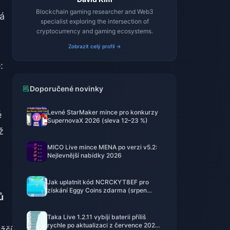
Blockchain gaming researcher and Web3
ná
specialist exploring the intersection of
cryptocurrency and gaming ecosystems.
Zobrazit celý profil →
:
Doporučené novinky
Levné StarMaker mince pro konkurzy
é
SupernovaX 2026 (sleva 12–23 %)
ž
MICO Live mince MENA po verzi v5.2:
Nejlevnější nabídky 2026
Jak uplatnit kód NCRCKYT8EF pro
získání Eggy Coins zdarma (srpen
ů
2026)
Taka Live 1.2.11 vybíjí baterii příliš
rychle po aktualizaci z července 2026?
žší