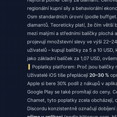
regionální kupní síly a behaviorální eko
Osm standardních úrovní (podle buffge
diamantů. Teoreticky platí, že čím větší b
mezi malými a středními balíčky plochá
projevují množstevní slevy ve výši 22–2
uživatelů – kupují balíčky za 5 a 10 USD
jako základní balíček za 1,07 USD, ovše
Poplatky platforem: Proč jsou balíčky
Uživatelé iOS tiše přeplácejí
20–30 %
opr
Apple si bere 30% podíl z nákupů v aplik
Google Play se také promítají do ceny. Ce
Chamet
, tyto poplatky zcela obcházejí,
Discordu konzistentně označují dobíjení 
přímo v aplikaci
(podle bittopup.com, b