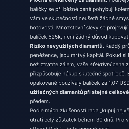
balíčky se při běžné ceně pohybují kole
vám ve skutečnosti neušetří žádné smysl
hotovosti. Množstevní slevy se projevuj
balíček 625k, není žádný důvod kupovat 
Riziko nevyužitých diamantů.
Každý prův
peněžence, jsou mrtvý kapitál. Pokud si 
než ztratíte zájem, vaše
efektivní
cena za
přizpůsobuje nákup skutečné spotřebě. 
opakovaně používaly balíček za 1,07 USD
užitečných diamantů při stejné celkové
předem.
Podle mých zkušeností rada „kupuj největ
utratí celý zůstatek během 30 dnů. Pro 
střední třídy“ – je to cenová past.