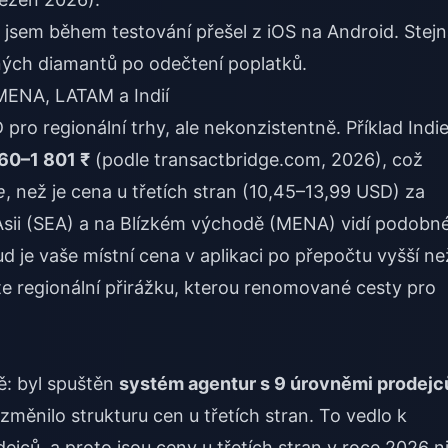
ž jsem během testování přešel z iOS na Android. Stej
ných diamantů po odečtení poplatků.
 MENA, LATAM a Indií
ro regionální trhy, ale nekonzistentně. Příklad Indie
60–1 801 ₹
(podle transactbridge.com, 2026), což
e
, než je cena u třetích stran (10,45–13,99 USD) za
í Asii (SEA) a na Blízkém východě (MENA) vidí podobn
d je vaše místní cena v aplikaci po přepočtu vyšší ne
íte regionální přirážku, kterou renomované cesty pro
ě: byl spuštěn
systém agentur s 9 úrovněmi prodejc
měnilo strukturu cen u třetích stran. To vedlo k
ejců, a proto jsou ceny u třetích stran v roce 2026 ni