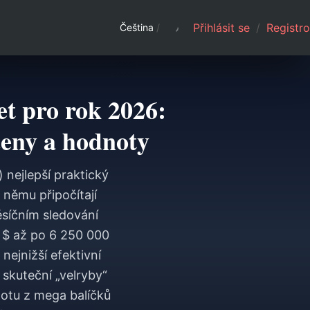
Přihlásit se
/
Registro
Čeština
/
t pro rok 2026:
 ceny a hodnoty
 nejlepší praktický
 němu připočítají
ěsíčním sledování
 $ až po 6 250 000
nejnižší efektivní
 skuteční „velryby“
dnotu z mega balíčků