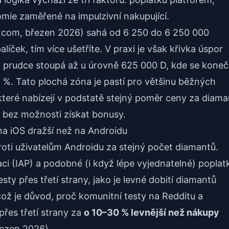
nomie zaměřené na impulzivní nakupující.
t.com, březen 2026) sahá od 6 250 do 6 250 000
alíček, tím více ušetříte. V praxi je však křivka úspor
 a prudce stoupá až u úrovně 625 000 D, kde se kone
4 %. Tato plochá zóna je pastí pro většinu běžných
, které nabízejí v podstatě stejný poměr ceny za diama
m bez možnosti získat bonusy.
 na iOS dražší než na Androidu
oti uživatelům Androidu za stejný počet diamantů.
aci (IAP) a podobné (i když lépe vyjednatelné) poplat
sty přes třetí strany, jako je
levné dobití diamantů
 což je důvod, proč komunitní testy na Redditu a
přes třetí strany za
o 10–30 % levnější než nákupy
řezen 2026).