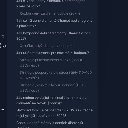
Jak si vedou ceny diamantů Chamet napříč
všemi balíčky?
Rozbor ceny za diamant podle úrovně
Jak se liší ceny diamantů Chamet podle regionu
a platformy?
Jak bezpečně dobíjet diamanty Chamet v roce
le
2026?
) a
Co dělat, když diamanty nedorazí
Jak utrácet diamanty pro maximální hodnotu?
Strategie příležitostného diváka (pod 10
USD/měsíc)
Strategie podporovatele střední třídy (10–100
USD/měsíc)
Strategie „velryb“ a lovců hodností (100+
USD/měsíc)
Jak mohou vysílající maximalizovat konverzi
diamantů na fazole (Beans)?
 +
Názor editora: Je balíček za 1,07 USD skutečně
nejchytřejší koupí v roce 2026?
Často kladené otázky o cenách diamantů