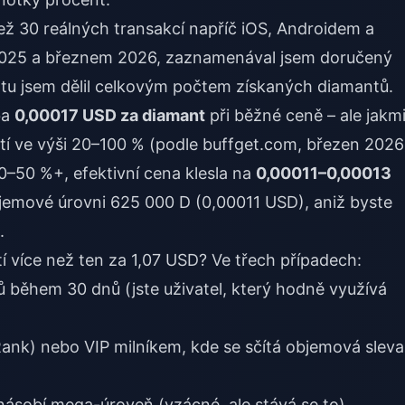
než 30 reálných transakcí napříč iOS, Androidem a
m 2025 a březnem 2026, zaznamenával jsem doručený
atu jsem dělil celkovým počtem získaných diamantů.
ba
0,00017 USD za diamant
při běžné ceně – ale jakmi
tí ve výši 20–100 % (podle buffget.com, březen 2026
0–50 %+, efektivní cena klesla na
0,00011–0,00013
bjemové úrovni 625 000 D (0,00011 USD), aniž byste
.
tí více než ten za 1,07 USD? Ve třech případech:
 během 30 dnů (jste uživatel, který hodně využívá
ank) nebo VIP milníkem, kde se sčítá objemová sleva
násobí mega-úroveň (vzácné, ale stává se to).