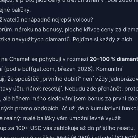
jné balíčky.
uživatelů nenápadně nejlepší volbou?
ktorům: nároku na bonusy, ploché křivce ceny za diam
izika nevyužitých diamantů. Pojďme si každý z nich
í na Chamet se pohybují v rozmezí
20–100 % diaman
ní (podle buffget.com, březen 2026). Komunitní
jí, že spouštěč „prvního dobití“ není vždy jednorázo
stavy účtu nárok resetují. Nebudu zde přehánět, prot
čtu, ale během mého sledování jsem bonus za první dobi
různých promo obdobích. Ať už jde o kumulativní funkci
je reálný: malé balíčky vám umožní levně využít
p za 100+ USD vás zablokuje až do příštího resetu.
 se pozorně na čísla. Malé (6 250) i střední (62 500)