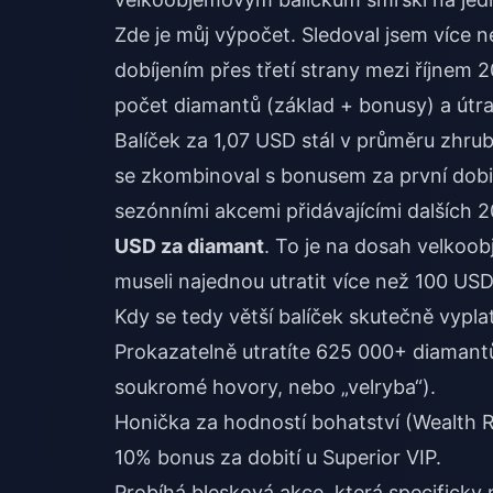
Zde je můj výpočet. Sledoval jsem více 
dobíjením přes třetí strany mezi říjne
počet diamantů (základ + bonusy) a útr
Balíček za 1,07 USD stál v průměru zhru
se zkombinoval s bonusem za první dobi
sezónními akcemi přidávajícími dalších 2
USD za diamant
. To je na dosah velkoo
museli najednou utratit více než 100 USD
Kdy se tedy větší balíček skutečně vypla
Prokazatelně utratíte 625 000+ diamantů
soukromé hovory, nebo „velryba“).
Honička za hodností bohatství (Wealth R
10% bonus za dobití u Superior VIP.
Probíhá blesková akce, která specificky 