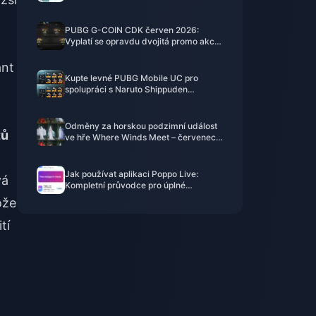
Příčiny a řešení
PUBG G-COIN CDK červen 2026:
Vyplatí se opravdu dvojitá promo akce
za 91,43 $?
ant
Kupte levné PUBG Mobile UC pro
spolupráci s Naruto Shippuden
(červenec 2026): Ceny, nejlepší
balíčky a bezpečné dobití
Odměny za horskou podzimní událost
tů
ve hře Where Winds Meet – červenec
2026: Kompletní seznam, měna a
priorita
Jak používat aplikaci Poppo Live:
vá
Kompletní průvodce pro úplné
začátečníky | červenec 2026
ože
tí