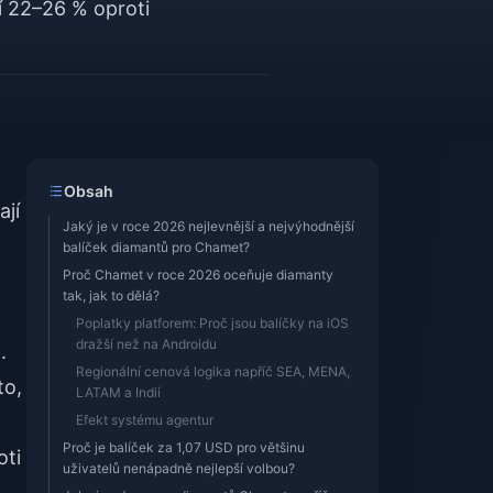
í 22–26 % oproti
Obsah
ají
Jaký je v roce 2026 nejlevnější a nejvýhodnější
balíček diamantů pro Chamet?
Proč Chamet v roce 2026 oceňuje diamanty
tak, jak to dělá?
Poplatky platforem: Proč jsou balíčky na iOS
dražší než na Androidu
.
Regionální cenová logika napříč SEA, MENA,
to,
LATAM a Indií
Efekt systému agentur
Proč je balíček za 1,07 USD pro většinu
oti
uživatelů nenápadně nejlepší volbou?