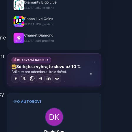
Diamanty Bigo Live
GLOBAL
857 prodáno
Poppo Live Coins
GLOBAL
837 prodáno
Chamet Diamond
čně
GLOBAL
991 prodáno
nt
LIMITOVANÁ NABÍDKA
Sdílejte a vyhrajte slevu až 10 %
Sdílejte pro odemknutí kola štěstí.
ky
O AUTOROVI
David Kim