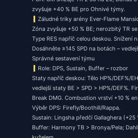
zvyšuje +40 % BE pro Ohnivé týmy.
Záludné triky arény Ever-Flame Mansi
Zóna zvyšuje +50 % BE; nerozbitý TR se p
Type RES napříč celou deskou. Snížení 
Dosáhněte ≥145 SPD na botách – vedlejš
Správné sestavení týmu
Role: DPS, Sustain, Buffer – rozbor
Staty napříč deskou: Tělo HP%/DEF%/E
vedlejší staty BE > SPD > HP%/DEF%. Fi
Break DMG. Combustion vrství +10 % ener
Výběr DPS: Firefly/Boothill/Rappa.
Sustain: Lingsha předčí Gallaghera (+2
Buffer: Harmony TB > Bronya/Pela; Dahl
kuželem.