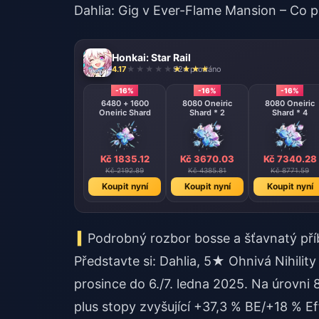
Dahlia: Gig v Ever-Flame Mansion – Co p
Honkai: Star Rail
4.17
924 prodáno
-16%
-16%
-16%
6480 + 1600
8080 Oneiric
8080 Oneiric
Oneiric Shard
Shard * 2
Shard * 4
Kč 1835.12
Kč 3670.03
Kč 7340.28
Kč 2192.89
Kč 4385.81
Kč 8771.59
Koupit nyní
Koupit nyní
Koupit nyní
Podrobný rozbor bosse a šťavnatý př
Představte si: Dahlia, 5★ Ohnivá Nihilit
prosince do 6./7. ledna 2025. Na úrovni
plus stopy zvyšující +37,3 % BE/+18 % 