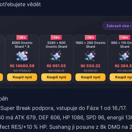
otřebujete vědět
Zobrazit více ›
-16%
-14%
-16%
-14%
8080 Oneiric
3280 + 600
1980 + 260 Oneiric
980 + 110 One
Shard * 8
Oneiric Shard
Shard
Shard
Kč 14680.56
Kč 991.55
Kč 550.22
Kč 284.
Kč 17543.21
Kč 1156.76
Kč 657.81
Kč 332.04
Koupit nyní
Koupit nyní
Koupit nyní
Koupit ny
íběh
y Super Break podpora, vstupuje do Fáze 1 od 16./17.
 80 má ATK 679, DEF 606, HP 1086, SPD 96, energii 13
Effect RES/+10 % HP. Sushang ji posune z 8k DMG na 