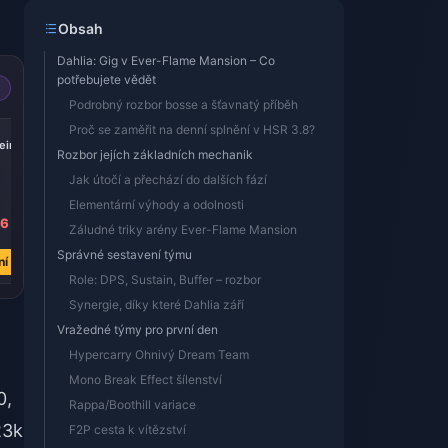
Obsah
Dahlia: Gig v Ever-Flame Mansion – Co
potřebujete vědět
Podrobný rozbor bosse a šťavnatý příběh
-17%
-17%
-17%
Proč se zaměřit na denní splnění v HSR 3.8?
iric
Express Supply
300 + 30 Oneiric
60 Oneiric Shard
Rozbor jejích základních mechanik
Pass
Shard
Jak útočí a přechází do dalších fází
Elementární výhody a odolnosti
56
Kč 91.27
Kč 91.49
Kč 18.04
Záludné triky arény Ever-Flame Mansion
Kč 109.63
Kč 109.63
Kč 21.73
Správné sestavení týmu
ní
Koupit nyní
Koupit nyní
Koupit nyní
Role: DPS, Sustain, Buffer – rozbor
Synergie, díky které Dahlia září
Vražedné týmy pro první den
Hypercarry Ohnivý Dream Team
Mono Break Effect šílenství
0,
Rappa/Boothill variace
23k
F2P cesta k vítězství