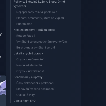
Relikvie, Světelné kužely, Stopy: Grind
vybavení
Nejlepší sady relikvií podle role
Planární ornamenty, které se vyplatí
Priorita stop
Krok za krokem: Porážka bosse
y.
Rotace Fáze 1
Vyhýbání se energetickým trychtýřům
Burst okna a vyhýbání se Ulti
Úskalí a rychlé opravy
o
Chyby v načasování
Nesoulad elementů
Chyby v udržitelnosti
Benchmarky a úpravy
Časy dokončení k překonání
Sledování vašeho poškození
Cyklické triky
Dahlia Fight FAQ