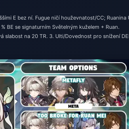
ššími E bez ní. Fugue ničí houževnatost/CC; Ruanina U
37 % BE se signaturním Světelným kuželem + Ruan.
vá slabost na 20 TR. 3. Ulti/Dovednost pro snížení DE