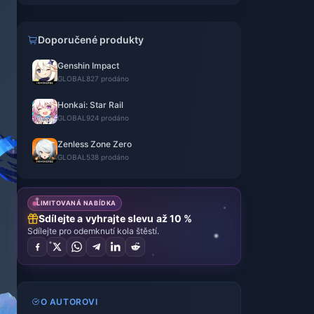
Doporučené produkty
Genshin Impact
GLOBAL
827 prodáno
Honkai: Star Rail
GLOBAL
924 prodáno
Zenless Zone Zero
GLOBAL
538 prodáno
LIMITOVANÁ NABÍDKA
Sdílejte a vyhrajte slevu až 10 %
Sdílejte pro odemknutí kola štěstí.
O AUTOROVI