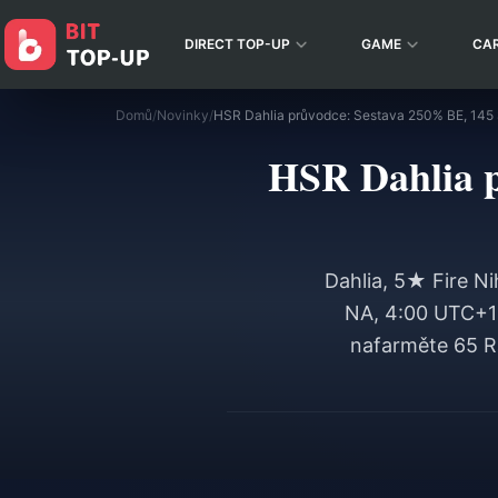
DIRECT TOP-UP
GAME
CA
Domů
/
Novinky
/
HSR Dahlia průvodce: Sestava 250% BE, 145 S
HSR Dahlia p
Dahlia, 5★ Fire Ni
NA, 4:00 UTC+1 
nafarměte 65 R