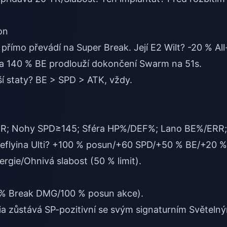
on
římo převádí na Super Break. Její E2 Wilt? -20 % All
na 140 % BE prodlouží dokončení Swarm na 51s.
í staty? BE > SPD > ATK, vždy.
HR; Nohy SPD≥145; Sféra HP%/DEF%; Lano BE%/ERR;
reflyina Ulti? +100 % posun/+60 SPD/+50 % BE/+20 %
gie/Ohnivá slabost (50 % limit).
5 % Break DMG/100 % posun akce).
ia zůstává SP-pozitivní se svým signaturním Světeln