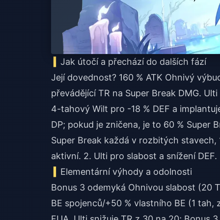
Jak útočí a přechází do dalších fází
Její dovednost? 160 % ATK Ohnivý výbuc
převádějící TR na Super Break DMG. Ulti
4-tahový Wilt pro -18 % DEF a implantu
DP; pokud je zničena, je to 60 % Super
Super Break každá v rozbitých stavech, 1
aktivní. 2. Ulti pro slabost a snížení DEF
Elementární výhody a odolnosti
Bonus 3 odemyká Ohnivou slabost (20 TR
BE spojenců/+50 % vlastního BE (1 tah, zn
FUA. Ulti snižuje TR z 30 na 20; Bonus 3