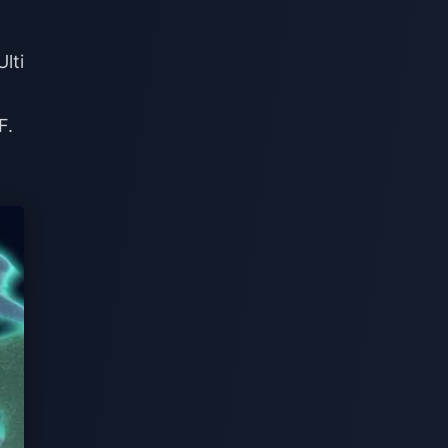
lti
F.