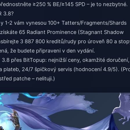
přednostněte ≥250 % BE/≥145 SPD – je to nezbytné.
R 3.8?
ýdny 1-2 vám vynesou 100+ Tatters/Fragments/Shards
získáte 65 Radiant Prominence (Stagnant Shadow
sbírejte 3 887 800 kreditů/rudy pro úroveň 80 a stop
á, že budete připraveni v den vydání.
o 3.8
přes BitTopup: nejnižší ceny, okamžité doručení,
 plateb, 24/7 špičkový servis (hodnocení 4.9/5). (Pr
třed patche – nelituji.)