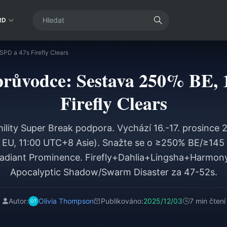
RD
PD a 47s Firefly Clears
růvodce: Sestava 250% BE, 
Firefly Clears
hility Super Break podpora. Vychází 16.-17. prosinc
EU, 11:00 UTC+8 Asie). Snažte se o ≥250% BE/≥145
adiant Prominence. Firefly+Dahlia+Lingsha+Harmony
Apocalyptic Shadow/Swarm Disaster za 47-52s.
Autor:
Olivia Thompson
Publikováno:
2025/12/03
7 min čtení