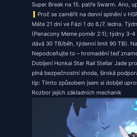
Super Break na 15. patře Swarm. Ano, u
Proč se zaměřit na denní splnění v HS
Máte 21 dní ve Fázi 1 do 6./7. ledna. T
(Penacony Meme poměr 2:1); týdny 3-4 
dává 30 TB/běh, týdenní limit 90 TB). Na
Nepodceňujte to – hromadění teď znamen
Dobíjení Honkai Star Rail Stellar Jade pr
plná bezpečnostní shoda, široká podpora
tip: Tímto způsobem jsem si dobíjel upros
Rozbor jejích základních mechanik