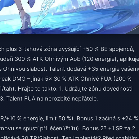
h plus 3-tahová zóna zvyšující +50 % BE spojenců,
 udeří 300 % ATK Ohnivým AoE (120 energie), aplikuj
je Ohnivou slabost. Talent dodává +35 energie vašem
 Break DMG – jinak 5x 30 % ATK Ohnivé FUA (200 %
/tah). Hrajte to takto: 1. Udržujte zónu dovednosti
. 3. Talent FUA na nerozbité nepřátele.
/+10 % energie, limit 50 %). Bonus 1 začíná s +24 %
ovu se spustí při léčení/štítu). Bonus 2? +1 SP za 2
 přidává 20 TR/Slabost. Ten implantát? Před rozbitím