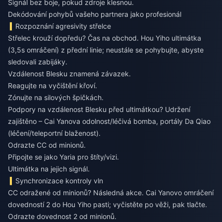
Signál bez boje, pokud zdroje klesnou.
Dekódování pohybů vašeho partnera jako profesionál
Rozpoznání agresivity střelce
Střelec krouží dopředu? Čas na obchod. Hou Yiho ultimátka
(3,5s omráčení) z přední linie; neustále se pohybujte, abyste
sledovali zabijáky.
Vzdálenost Blesku znamená závazek.
Reagujte na vyčištění křoví.
Zónujte na silových špičkách.
Podpory na vzdálenost Blesku před ultimátkou? Udržení
zajištěno – Cai Yanova odolnost/léčivá bomba, portály Da Qiao
(léčení/teleportní blaženost).
Odrazte CC od minionů.
Připojte se jako Yaria pro štíty/vizi.
Ultimátka na jejich signál.
Synchronizace kontroly vln
CC odražené od minionů? Následná akce. Cai Yanovo omráčení
dovedností 2 do Hou Yiho pasti; vyčistěte po věži, pak tlačte.
Odrazte dovednost 2 od minionů.