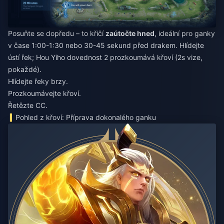
Posuňte se dopředu – to křičí
zaútočte hned
, ideální pro ganky
v čase 1:00-1:30 nebo 30-45 sekund před drakem. Hlídejte
ústí řek; Hou Yiho dovednost 2 prozkoumává křoví (2s vize,
pokaždé).
Hlídejte řeky brzy.
Prozkoumávejte křoví.
Řetězte CC.
Pohled z křoví: Příprava dokonalého ganku