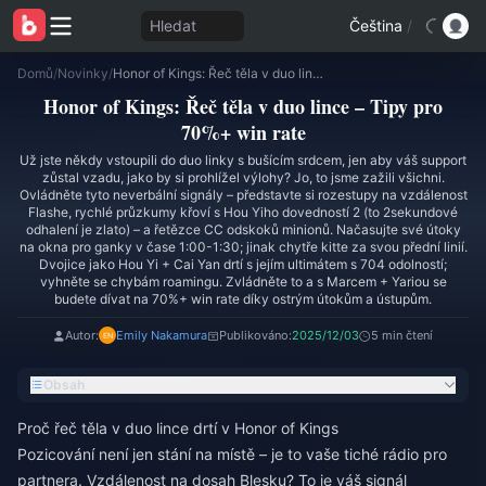
Hledat
Čeština
/
Domů
/
Novinky
/
Honor of Kings: Řeč těla v duo lince – Tipy pro 70%+ win rate
Honor of Kings: Řeč těla v duo lince – Tipy pro
70%+ win rate
Už jste někdy vstoupili do duo linky s bušícím srdcem, jen aby váš support
zůstal vzadu, jako by si prohlížel výlohy? Jo, to jsme zažili všichni.
Ovládněte tyto neverbální signály – představte si rozestupy na vzdálenost
Flashe, rychlé průzkumy křoví s Hou Yiho dovedností 2 (to 2sekundové
odhalení je zlato) – a řetězce CC odskoků minionů. Načasujte své útoky
na okna pro ganky v čase 1:00-1:30; jinak chytře kitte za svou přední linií.
Dvojice jako Hou Yi + Cai Yan drtí s jejím ultimátem s 704 odolností;
vyhněte se chybám roamingu. Zvládněte to a s Marcem + Yariou se
budete dívat na 70%+ win rate díky ostrým útokům a ústupům.
Autor:
Emily Nakamura
Publikováno:
2025/12/03
5 min čtení
Obsah
Proč řeč těla v duo lince drtí v Honor of Kings
Pozicování není jen stání na místě – je to vaše tiché rádio pro
partnera. Vzdálenost na dosah Blesku? To je váš signál