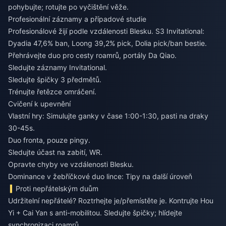
pohybujte; rotujte po vyčištění věže.
Profesionální záznamy a případové studie
Profesionálové žijí podle vzdálenosti Blesku. S3 Invitational:
Dyadia 47,6% ban, Loong 39,2% pick, Dolia pick/ban bestie.
Přehrávejte duo pro cesty roamrů, portály Da Qiao.
Sledujte záznamy Invitational.
Sledujte špičky 3 předmětů.
Trénujte řetězce omráčení.
Cvičení k upevnění
Vlastní hry: Simulujte ganky v čase 1:00-1:30, pasti na draky
30-45s.
Duo fronta, pouze pingy.
Sledujte účast na zabití, WR.
Opravte chyby ve vzdálenosti Blesku.
Dominance v žebříčkové duo lince: Tipy na další úroveň
Proti nepřátelským duům
Udržitelní nepřátelé? Roztrhejte je/přemístěte je. Kontrujte Hou
Yi + Cai Yan s anti-mobilitou. Sledujte špičky; hlídejte
synchronizaci roamrů.