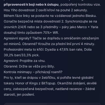
připravenosti k boji nebo k ústupu
, podpořený kontrolou vize.
Hou Yiho dovednost 2 osvítí křoví na pouhé 2 sekundy.
Během fáze linky se postavte na vzdálenost jednoho Blesku.
Označte bezpečná místa dovedností 2. Synchronizujte se na
úrovních 2/4/6 nebo se 3 předměty – páry jako Marco + Yaria
dosahují tímto způsobem 70%+ WR.
Agresivní signály? Tlačte se dopředu s omráčením odraženým
od minionů. Obranné? Kroužte za přední linií první 4 minuty.
Profesionální meta to křičí: Dyadia s 47,6% ban rate, Dolia
39,2% ban/33,3% pick.
Agresivní: Projděte za vlnu.
Obranné: Držte se věže pro štíty.
Kontrola minimapy – přicházejí roamři?
Pro ty, kteří se drápou v žebříčku, si pořiďte
levné globální
tokeny Honor of Kings
z BitTopup. Okamžité dobíjení, skvělé
ceny, zabezpečená bezpečnost, nadšené recenze – žádné
starosti, jen posílení.