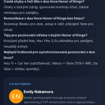
Časté chyby v řeči těla v duo lince Honor of Kings?
Útoky s nízkými zdroji, ignorování kontroly křoví, žádná
minimapa pro zabijáky.
Komunikace v duo lince Honor of Kings bez hlasu?
Rozestup Blesku pro útok, ústup k věži, připojení Yarie pro
ústup.
Tipy pro pozicování střelce v bojích Honor of Kings?
Kroužení přední linie, Hou Yiho 3,5s ultimátka pro zahájení,
neustálý pohyb.
Nejlepší hrdinové pro synchronizované pozicování v duo
lince?
Hou Yi + Cai Yan (udržitelnost), Marco + Yaria (70%+ WR), Da
Qiao + střelec (portály).
O AUTOROVI
Emily Nakamura
Mobile gaming expert and app economy analyst
specializing in F2P monetization and in-app purchase