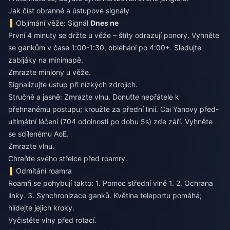
Jak číst obranné a ústupové signály
Objímání věže: Signál
Dnes ne
První 4 minuty se držte u věže – štíty odrazují ponory. Vyhněte
se gankům v čase 1:00-1:30, obléhání po 4:00+. Sledujte
zabijáky na minimapě.
Zmrazte miniony u věže.
Signalizujte ústup při nízkých zdrojích.
Stručně a jasně: Zmrazte vlnu. Donuťte nepřátele k
přehnanému postupu; kroužte za přední linií. Cai Yanovy před-
ultimátní léčení (704 odolnosti po dobu 5s) zde září. Vyhněte
se sdílenému AoE.
Zmrazte vlnu.
Chraňte svého střelce před roamry.
Odmítání roamra
Roamři se pohybují takto: 1. Pomoc střední vlně 1. 2. Ochrana
linky. 3. Synchronizace ganků. Květina teleportu pomáhá;
hlídejte jejich kroky.
Vyčistěte vlny před rotací.