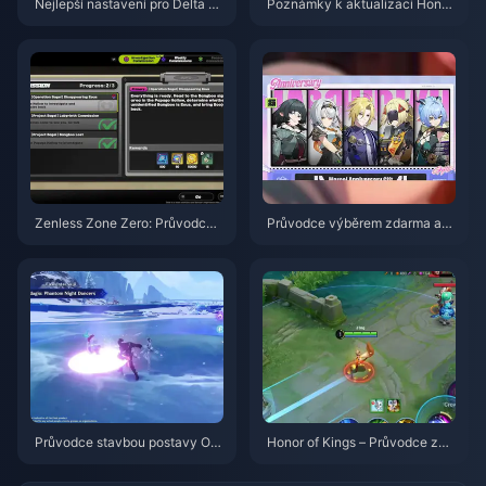
Nejlepší nastavení pro Delta Fo
Poznámky k aktualizaci Honor
rce | Srpen 2026
of Kings S15.a | Srpen 2026
Zenless Zone Zero: Průvodce
Průvodce výběrem zdarma ag
akcí Operace Bagel | srpen 20
enta ve hře ZZZ 3.1 | Srpen 20
26
26
Průvodce stavbou postavy Od
Honor of Kings – Průvodce za
ette: Nejlepší zbraně, artefakty
postavu Daji: 10 nejlepších trik
a týmy | srpen 2026
ů | Srpen 2026