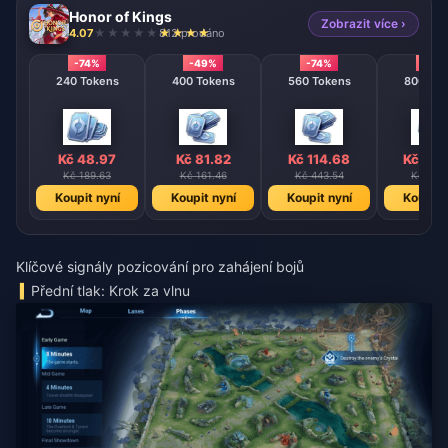
Honor of Kings
Zobrazit více ›
4.07
812 prodáno
-74%
-49%
-74%
-74%
240 Tokens
400 Tokens
560 Tokens
800 T
Kč 48.97
Kč 81.82
Kč 114.68
Kč 163
Kč 189.63
Kč 161.46
Kč 443.54
Kč 633
Koupit nyní
Koupit nyní
Koupit nyní
Koupit 
Klíčové signály pozicování pro zahájení bojů
Přední tlak: Krok za vlnu