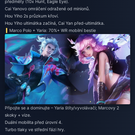
předměty (10x Hunt, Eagle Eye).
Cai Yanovo omráčení odražené od minionů.
Hou Yiho 2s průzkum křoví.
Hou Yiho ultimátka začíná, Cai Yan před-ultimátka.
Marco Polo + Yaria: 70%+ WR mobilní bestie
Připojte se a dominujte – Yaria štíty/vyvolávači; Marcovy 2
skoky + vize.
Duální mobilita před úrovní 4.
Turbo tlaky ve střední fázi hry.