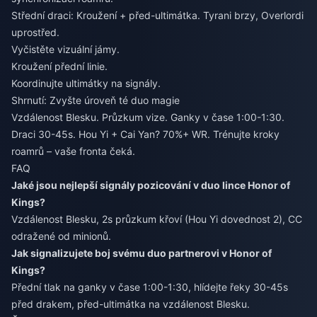
Střední draci: Kroužení + před-ultimátka. Tyrani brzy, Overlordi
uprostřed.
Vyčistěte vizuální jámy.
Kroužení přední linie.
Koordinujte ultimátky na signály.
Shrnutí: Zvyšte úroveň té duo magie
Vzdálenost Blesku. Průzkum vize. Ganky v čase 1:00-1:30.
Draci 30-45s. Hou Yi + Cai Yan? 70%+ WR. Trénujte kroky
roamrů – vaše fronta čeká.
FAQ
Jaké jsou nejlepší signály pozicování v duo lince Honor of
Kings?
Vzdálenost Blesku, 2s průzkum křoví (Hou Yi dovednost 2), CC
odražené od minionů.
Jak signalizujete boj svému duo partnerovi v Honor of
Kings?
Přední tlak na ganky v čase 1:00-1:30, hlídejte řeky 30-45s
před drakem, před-ultimátka na vzdálenost Blesku.