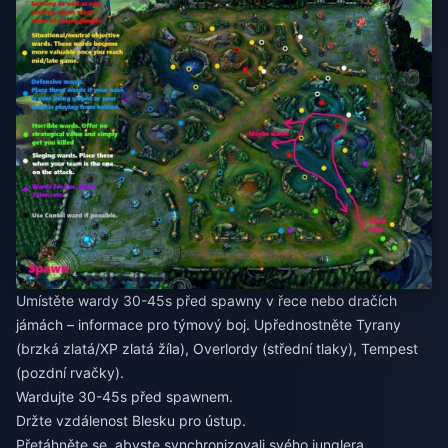
Umístěte wardy 30-45s před spawny v řece nebo dračích
jámách – informace pro týmový boj. Upřednostněte Tyrany
(brzká zlatá/XP zlatá žíla), Overlordy (střední tlaky), Tempest
(pozdní rvačky).
Wardujte 30-45s před spawnem.
Držte vzdálenost Blesku pro ústup.
Přetáhněte se, abyste synchronizovali svého junglera.