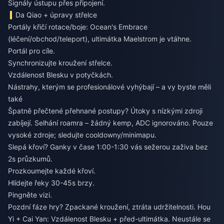
Signály ústupu přes připojení.
Da Qiao + úpravy střelce
Portály křičí rotace/boje: Ocean's Embrace
(léčení/obchod/teleport), ultimátka Maelstrom je vtáhne.
Portál pro cíle.
Synchronizujte kroužení střelce.
Vzdálenost Blesku v potyčkách.
Nástrahy, kterým se profesionálové vyhýbají – a vy byste měli
také
Špatně přečtené přehnané postupy? Útoky s nízkými zdroji
zabíjejí. Selhání roamra – žádný kemp, ADC ignorováno. Pouze
vysoké zdroje; sledujte cooldowny/minimapu.
Slepá křoví? Ganky v čase 1:00-1:30 vás sežerou zaživa bez
2s průzkumů.
Prozkoumejte každé křoví.
Hlídejte řeky 30-45s brzy.
Pingněte vizi.
Pozdní fáze hry? Zpackané kroužení, ztráta udržitelnosti. Hou
Yi + Cai Yan: Vzdálenost Blesku + před-ultimátka. Neustále se