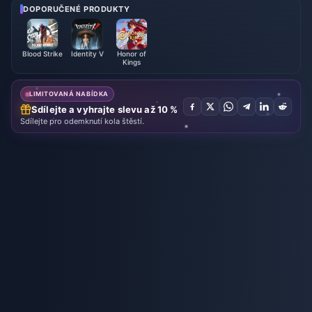
DOPORUČENÉ PRODUKTY
Blood Strike
Identity V
Honor of
Kings
LIMITOVANÁ NABÍDKA
Sdílejte a vyhrajte slevu až 10 %
Sdílejte pro odemknutí kola štěstí.