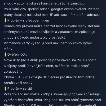
shodu – automatická selhání generují tichá zamítnutí.
Používání VPN spouští selhání geografického ověření. Platební
brány detekují nesoulad mezi IP adresou a fakturační adresou.
Problémy s převodem měn
Dynamický převod může nabízet neočekávané měny. Kolísání
směnných kurzů mezi zahájením a zpracováním způsobuje
chyby z důvodu nedostatku prostředků.
Vícměnové karty vyžadují před nákupem výslovný výběr
měny.
Ověření účtu
Nové účty (do 3 dnů): povinné pozastavení na 24–48 hodin.
Neúplný profil (chybějící telefon, ověření e-mailu) brání
zpracování.
Chyba 101399: aktivujte 3D Secure prostřednictvím online
portálu vaší banky.
Problémy se sítí
Vyžadováno minimálně 2 Mbps. Pomalejší připojení způsobuje
vypršení časového limitu. Ping nad 100 ms brání synchronizaci.
Přepínání sítě (z WiFi na mobilní data) během platby vytváří