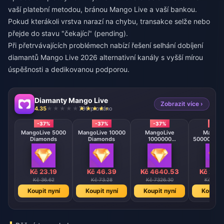
vaší platební metodou, bránou Mango Live a vaší bankou.
Pokud kterákoli vrstva narazí na chybu, transakce selže nebo
přejde do stavu "čekající" (pending).
Při přetrvávajících problémech nabízí
řešení selhání dobíjení
diamantů Mango Live 2026
alternativní kanály s vyšší mírou
úspěšnosti a dedikovanou podporou.
Diamanty Mango Live
Zobrazit více ›
4.35
790 prodáno
-37%
-37%
-37%
-37
MangoLive 5000
MangoLive 10000
MangoLive
MangoL
Diamonds
Diamonds
1000000
500000 Di
Diamonds
Kč 23.19
Kč 46.39
Kč 4640.53
Kč 232
Kč 36.62
Kč 73.28
Kč 7326.30
Kč 3663
Koupit nyní
Koupit nyní
Koupit nyní
Koupit 