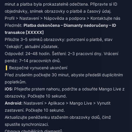
minut a platba byla prokazatelně odečtena. Připravte si ID
objednávky, snímek obrazovky o platbě a časový údaj.
Profil > Nastavení > Nápověda a podpora > Kontaktujte nás
Předmět:
Platba dokončena – Diamanty nedoručeny – ID
transakce [XXXXX]
Přiložte 3–5 snímků obrazovky: potvrzení o platbě, stav
"čekající", aktuální zůstatek.
Odpověď: 24–48 hodin. Šetření: 2–3 pracovní dny. Vrácení
peněz: 7–14 pracovních dnů.
Bezpečné vynucené ukončení
Před zrušením počkejte 30 minut, abyste předešli duplicitním
poplatkům.
iOS:
Přejeďte prstem nahoru, podržte a odsuňte Mango Live z
Android:
Nastavení > Aplikace > Mango Live > Vynutit
zastavení. Počkejte 10 sekund.
Aktualizujte peněženku stažením obrazovky dolů, čímž
spustíte synchronizaci.
Obnova chybějících diamantů