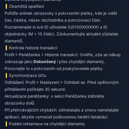
Okamžitá opatření
Pořiďte snímek obrazovky s potvrzením platby, kde je vidět
čas, částka, název obchodníka a potvrzovací číslo.
Poznamenejte si své ID uživatele (U0100XXXXXX) a ID
objednávky (M + 10 číslic). Zdokumentujte aktuální zůstatek
diamantů.
Kontrola historie transakcí
Profil > Peněženka > Historie transakcí. Ověřte, zda se nákup
zobrazuje jako
Dokončený
i přes chybějící diamanty.
Porovnejte to s potvrzením od poskytovatele platby.
Synchronizace účtu
Odhlášení: Profil > Nastavení > Odhlásit se. Před opětovným
přihlášením počkejte 30 sekund.
Aktualizace peněženky: v sekci Peněženka stáhněte
obrazovku dolů.
Při přetrvávajících chybách: odinstalujte a znovu nainstalujte
aplikaci, abyste vymazali poškozenou lokální databázi.
Podání reklamace na chybějící diamanty