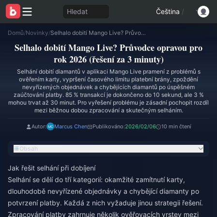
Hledat
Čeština
/
Domů
/
Novinky
/
Selhalo dobití Mango Live? Průvodce opravou pro rok 2026 (řešení za 3 minuty)
Selhalo dobití Mango Live? Průvodce opravou pro
rok 2026 (řešení za 3 minuty)
Selhání dobití diamantů v aplikaci Mango Live pramení z problémů s
ověřením karty, vypršení časového limitu platební brány, zpoždění
nevyřízených objednávek a chybějících diamantů po úspěšném
zaúčtování platby. 85 % transakcí je dokončeno do 10 sekund, ale 3 %
mohou trvat až 30 minut. Pro vyřešení problému je zásadní pochopit rozdíl
mezi běžnou dobou zpracování a skutečným selháním.
Autor:
Marcus Chen
Publikováno:
2026/02/06
10 min čtení
Obsah
Jak řešit selhání při dobíjení
Selhání se dělí do tří kategorií: okamžité zamítnutí karty,
dlouhodobě nevyřízené objednávky a chybějící diamanty po
potvrzení platby. Každá z nich vyžaduje jinou strategii řešení.
Zpracování platby zahrnuje několik ověřovacích vrstev mezi