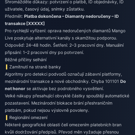
Shromážděte důkazy: potvrzení o platbě, ID objednávky, ID
uživatele, časový údaj, snímky zůstatku.
Předmět:
Platba dokončena – Diamanty nedoručeny – ID
transakce [XXXXX]
Pro rychlejší vyřízení:
oprava nedoručených diamantů Mango
Live
poskytuje alternativní kanály s okamžitou podporou.
Odpověď: 24–48 hodin. Šetření: 2–3 pracovní dny. Manuální
připsání: 1–2 pracovní dny po potvrzení.
Běžné příčiny selhání
Zamítnutí na straně banky
Algoritmy pro detekci podvodů označují zábavní platformy,
mezinárodní transakce a nové obchodníky. Chyba 101101
Do
not honor
se aktivuje bez podrobného vysvětlení.
Velké nákupy přesahující obvyklé částky spouštějí automatické
pozastavení. Mezinárodní blokace brání přeshraničním
platbám, pokud nejsou výslovně povoleny.
Regionální omezení
Některé geografické oblasti čelí omezením platebních bran
kvůli dodržování předpisů. Převod měn vyžaduje přesnou