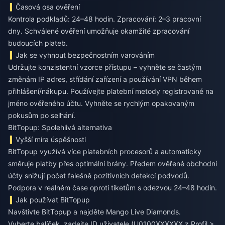
Časová osa ověření
Kontrola podkladů: 24–48 hodin. Zpracování: 2–3 pracovní
dny. Schválené ověření umožňuje okamžité zpracování
budoucích plateb.
Jak se vyhnout bezpečnostním varováním
Udržujte konzistentní vzorce přístupu – vyhněte se častým
změnám IP adres, střídání zařízení a používání VPN během
přihlášení/nákupu. Používejte platební metody registrované na
jméno ověřeného účtu. Vyhněte se rychlým opakovaným
pokusům po selhání.
BitTopup: Spolehlivá alternativa
Vyšší míra úspěšnosti
BitTopup využívá více platebních procesorů a automaticky
směruje platby přes optimální brány. Předem ověřené obchodní
účty snižují počet falešně pozitivních detekcí podvodů.
Podpora v reálném čase oproti tiketům s odezvou 24–48 hodin.
Jak používat BitTopup
Navštivte BitTopup a najděte Mango Live Diamonds.
Vyberte balíček, zadejte ID uživatele (U0100XXXXXX z Profil >