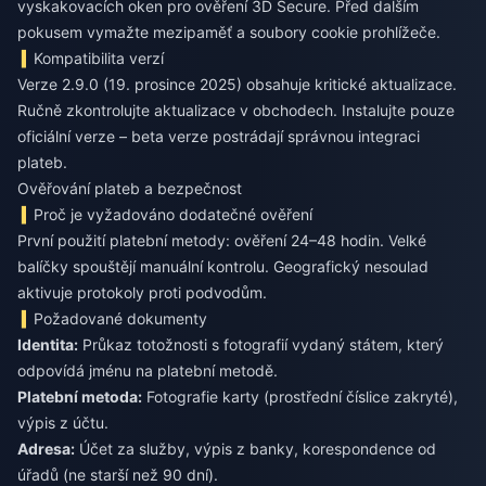
vyskakovacích oken pro ověření 3D Secure. Před dalším
pokusem vymažte mezipaměť a soubory cookie prohlížeče.
Kompatibilita verzí
Verze 2.9.0 (19. prosince 2025) obsahuje kritické aktualizace.
Ručně zkontrolujte aktualizace v obchodech. Instalujte pouze
oficiální verze – beta verze postrádají správnou integraci
plateb.
Ověřování plateb a bezpečnost
Proč je vyžadováno dodatečné ověření
První použití platební metody: ověření 24–48 hodin. Velké
balíčky spouštějí manuální kontrolu. Geografický nesoulad
aktivuje protokoly proti podvodům.
Požadované dokumenty
Identita:
Průkaz totožnosti s fotografií vydaný státem, který
odpovídá jménu na platební metodě.
Platební metoda:
Fotografie karty (prostřední číslice zakryté),
výpis z účtu.
Adresa:
Účet za služby, výpis z banky, korespondence od
úřadů (ne starší než 90 dní).