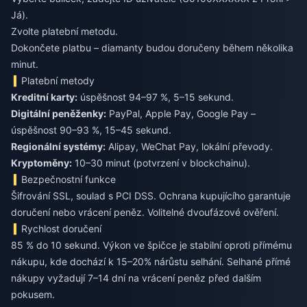
Já).
Zvolte platební metodu.
Dokončete platbu – diamanty budou doručeny během několika
minut.
Platební metody
Kreditní karty:
úspěšnost 94–97 %, 5–15 sekund.
Digitální peněženky:
PayPal, Apple Pay, Google Pay –
úspěšnost 90–93 %, 15–45 sekund.
Regionální systémy:
Alipay, WeChat Pay, lokální převody.
Kryptoměny:
10–30 minut (potvrzení v blockchainu).
Bezpečnostní funkce
Šifrování SSL, soulad s PCI DSS. Ochrana kupujícího garantuje
doručení nebo vrácení peněz. Volitelné dvoufázové ověření.
Rychlost doručení
85 % do 10 sekund. Výkon ve špičce je stabilní oproti přímému
nákupu, kde dochází k 15–20% nárůstu selhání. Selhané přímé
nákupy vyžadují 7–14 dní na vrácení peněz před dalším
pokusem.