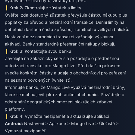
vydavatele – čísla bytů, zkratky ulic, PSČ.
Krok 2: Zkontrolujte zůstatek a limity
Ověřte, zda dostupný zůstatek převyšuje částku nákupu plus
poplatky za převod a mezinárodní transakce. Denní limity na
debetních kartách často způsobují zamítnutí u velkých balíčků.
Nastavení mezinárodních transakcí vyžaduje výslovnou
aktivaci. Banky standardně přeshraniční nákupy blokují.
Krok 3: Kontaktujte svou banku
Zavolejte na zákaznický servis a požádejte o předběžnou
autorizaci transakcí pro Mango Live. Před dalším pokusem
uveďte konkrétní částky a údaje o obchodníkovi pro zařazení
na seznam povolených (whitelist).
Informujte banku, že Mango Live využívá mezinárodní brány,
které se mohou jevit jako zahraniční obchodníci. Požádejte o
odstranění geografických omezení blokujících zábavní
platformy.
Krok 4: Vymažte mezipaměť a aktualizujte aplikaci
Android:
Nastavení > Aplikace > Mango Live > Úložiště >
Vymazat mezipaměť