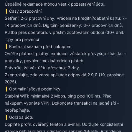
Úspěšné reklamace mohou vést k pozastavení účtu.
Časy zpracování
Šetření: 2–3 pracovní dny. Vrácení na kreditní/debetní kartu: 7–
14 pracovních dnů. Digitální peněženky: 3–7 pracovních dnů.
Platba přes operátora: v příštím zúčtovacím období (30+ dní).
Tipy pro prevenci
Kontrolní seznam před nákupem
Ověřte platnost platby: expirace, zůstatek převyšující částku +
poplatky, povolení mezinárodních plateb.
Potvrďte, že věk účtu přesahuje 3 dny.
Zkontrolujte, zda verze aplikace odpovídá 2.9.0 (19. prosince
2025).
Optimální síťové podmínky
Stabilní WiFi: minimálně 2 Mbps, ping pod 100 ms. Před
nákupem vypněte VPN. Dokončete transakci na jedné síti –
nepřepínejte.
Údržba účtu
Doplňte profil: ověřený telefon a e-mail. Udržujte konzistentní
vzorce přihlašování z primárního zařízení/lokality. Pravidelně