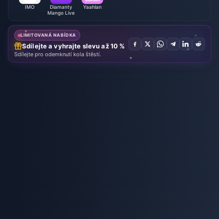
IMO
Diamanty
Yaahlan
Mango Live
LIMITOVANÁ NABÍDKA
Sdílejte a vyhrajte slevu až 10 %
Sdílejte pro odemknutí kola štěstí.