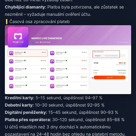
Chybějící diamanty:
Platba byla potvrzena, ale zůstatek se
nezměnil – vyžaduje manuální ověření účtu.
Časová osa zpracování plateb
Kreditní karty:
5–15 sekund, úspěšnost 94–97 %
Debetní karty:
10–30 sekund, úspěšnost 92–95 %
Digitální peněženky:
15–45 sekund, úspěšnost 90–93 %
Platba přes operátora:
30–120 sekund, úspěšnost 85–88 %
U účtů mladších než 3 dny dochází k automatickému
pozastavení na 24–48 hodin bez ohledu na platební metodu.