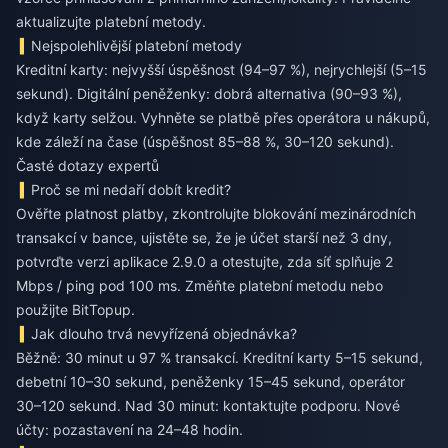
aktualizujte platební metody.
Nejspolehlivější platební metody
Kreditní karty: nejvyšší úspěšnost (94–97 %), nejrychlejší (5–15
sekund). Digitální peněženky: dobrá alternativa (90–93 %),
když karty selžou. Vyhněte se platbě přes operátora u nákupů,
kde záleží na čase (úspěšnost 85–88 %, 30–120 sekund).
Časté dotazy expertů
Proč se mi nedaří dobít kredit?
Ověřte platnost platby, zkontrolujte blokování mezinárodních
transakcí v bance, ujistěte se, že je účet starší než 3 dny,
potvrďte verzi aplikace 2.9.0 a otestujte, zda síť splňuje 2
Mbps / ping pod 100 ms. Změňte platební metodu nebo
použijte BitTopup.
Jak dlouho trvá nevyřízená objednávka?
Běžně: 30 minut u 97 % transakcí. Kreditní karty 5–15 sekund,
debetní 10–30 sekund, peněženky 15–45 sekund, operátor
30–120 sekund. Nad 30 minut: kontaktujte podporu. Nové
účty: pozastavení na 24–48 hodin.