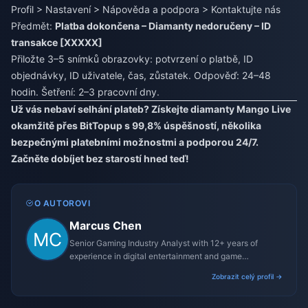
Profil > Nastavení > Nápověda a podpora > Kontaktujte nás
Předmět:
Platba dokončena – Diamanty nedoručeny – ID
transakce [XXXXX]
Přiložte 3–5 snímků obrazovky: potvrzení o platbě, ID
objednávky, ID uživatele, čas, zůstatek. Odpověď: 24–48
hodin. Šetření: 2–3 pracovní dny.
Už vás nebaví selhání plateb? Získejte diamanty Mango Live
okamžitě přes BitTopup s 99,8% úspěšností, několika
bezpečnými platebními možnostmi a podporou 24/7.
Začněte dobíjet bez starostí hned teď!
O AUTOROVI
Marcus Chen
Senior Gaming Industry Analyst with 12+ years of
experience in digital entertainment and game
monetization strategies.
Zobrazit celý profil →