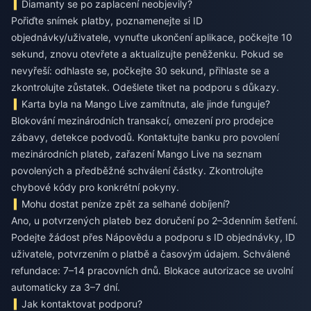
Diamanty se po zaplacení neobjevily?
Pořiďte snímek platby, poznamenejte si ID
objednávky/uživatele, vynuťte ukončení aplikace, počkejte 10
sekund, znovu otevřete a aktualizujte peněženku. Pokud se
nevyřeší: odhlaste se, počkejte 30 sekund, přihlaste se a
zkontrolujte zůstatek. Odešlete tiket na podporu s důkazy.
Karta byla na Mango Live zamítnuta, ale jinde funguje?
Blokování mezinárodních transakcí, omezení pro prodejce
zábavy, detekce podvodů. Kontaktujte banku pro povolení
mezinárodních plateb, zařazení Mango Live na seznam
povolených a předběžné schválení částky. Zkontrolujte
chybové kódy pro konkrétní pokyny.
Mohu dostat peníze zpět za selhané dobíjení?
Ano, u potvrzených plateb bez doručení po 2–3denním šetření.
Podejte žádost přes Nápovědu a podporu s ID objednávky, ID
uživatele, potvrzením o platbě a časovým údajem. Schválené
refundace: 7–14 pracovních dnů. Blokace autorizace se uvolní
automaticky za 3–7 dní.
Jak kontaktovat podporu?