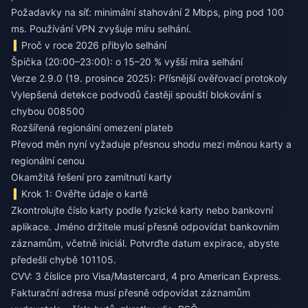
Požadavky na síť: minimální stahování 2 Mbps, ping pod 100
ms. Používání VPN zvyšuje míru selhání.
Proč v roce 2026 přibylo selhání
Špička (20:00–23:00): o 15–20 % vyšší míra selhání
Verze 2.9.0 (19. prosince 2025): Přísnější ověřovací protokoly
Vylepšená detekce podvodů častěji spouští blokování s
chybou 008500
Rozšířená regionální omezení plateb
Převod měn nyní vyžaduje přesnou shodu mezi měnou karty a
regionální cenou
Okamžitá řešení pro zamítnutí karty
Krok 1: Ověřte údaje o kartě
Zkontrolujte číslo karty podle fyzické karty nebo bankovní
aplikace. Jméno držitele musí přesně odpovídat bankovním
záznamům, včetně iniciál. Potvrďte datum expirace, abyste
předešli chybě 101105.
CVV: 3 číslice pro Visa/Mastercard, 4 pro American Express.
Fakturační adresa musí přesně odpovídat záznamům