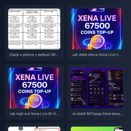
Údaje o poloze v aplikaci IMO
Jak dobít mince Xena Live na
ve verzi 2026.7.1: Co se sleduj
BitTopup (průvodce pro rok 20
e a jak tomu zabránit
26): Rychle, bezpečně a levněj
i za minci
Jak najít své Xena Live ID: Ko
Je dobití BitTopup Xena bezpe
mpletní průvodce pro rok 2026,
čné? Upřímný redakční test pro
jak ho vyhledat, zkopírovat a p
rok 2026
oužívat