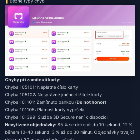
Běžné typy chyb
Chyby při zamítnutí karty:
Chyba 105101: Neplatné číslo karty
Chyba 105102: Nesprávné jméno držitele karty
Chyba 101101: Zamítnuto bankou (
Do not honor
)
Chyba 101105: Platnost karty vypršela
Chyba 101399: Služba 3D Secure není k dispozici
Nevyřízené objednávky:
85 % se dokončí do 10 sekund, 12 %
během 10–40 sekund, 3 % až do 30 minut. Objednávky trvající
déle než 30 minut vyžadují zásah.