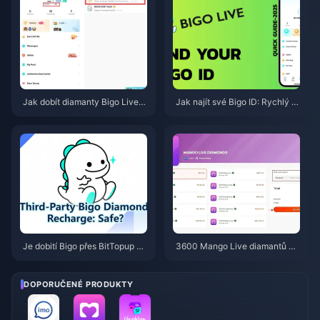
Jak dobít diamanty Bigo Live n
Jak najít své Bigo ID: Rychlý n
a BitTopup: Kompletní průvodc
ávod krok za krokem (2026)
e pro rok 2026
Je dobití Bigo přes BitTopup be
3600 Mango Live diamantů za
zpečné? Upřímná recenze pro
3,62 RM — je tato nabídka z č
rok 2026
ervna 2026 skutečná?
DOPORUČENÉ PRODUKTY