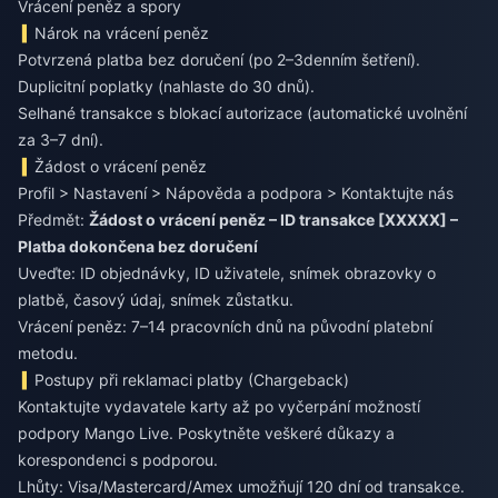
Vrácení peněz a spory
Nárok na vrácení peněz
Potvrzená platba bez doručení (po 2–3denním šetření).
Duplicitní poplatky (nahlaste do 30 dnů).
Selhané transakce s blokací autorizace (automatické uvolnění
za 3–7 dní).
Žádost o vrácení peněz
Profil > Nastavení > Nápověda a podpora > Kontaktujte nás
Předmět:
Žádost o vrácení peněz – ID transakce [XXXXX] –
Platba dokončena bez doručení
Uveďte: ID objednávky, ID uživatele, snímek obrazovky o
platbě, časový údaj, snímek zůstatku.
Vrácení peněz: 7–14 pracovních dnů na původní platební
metodu.
Postupy při reklamaci platby (Chargeback)
Kontaktujte vydavatele karty až po vyčerpání možností
podpory Mango Live. Poskytněte veškeré důkazy a
korespondenci s podporou.
Lhůty: Visa/Mastercard/Amex umožňují 120 dní od transakce.