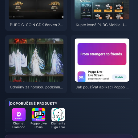
PUBG G-COIN CDK červen 20
Kupte levné PUBG Mobile UC
26: Vyplatí se opravdu dvojitá
pro spolupráci s Naruto Shippu
promo akce za 91,43 $?
den (červenec 2026): Ceny, ne
jlepší balíčky a bezpečné dobit
í
Odměny za horskou podzimní
Jak používat aplikaci Poppo Li
událost ve hře Where Winds M
ve: Kompletní průvodce pro úpl
eet – červenec 2026: Kompletn
né začátečníky | červenec 20
í seznam, měna a priorita
26
DOPORUČENÉ PRODUKTY
Chamet
Poppo Live
Diamanty
Diamond
Coins
Bigo Live