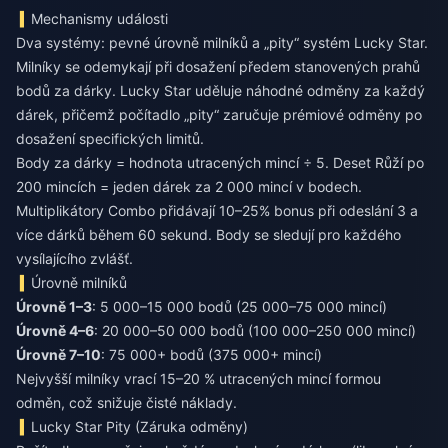
Mechanismy události
Dva systémy: pevné úrovně milníků a „pity“ systém Lucky Star.
Milníky se odemykají při dosažení předem stanovených prahů
bodů za dárky. Lucky Star uděluje náhodné odměny za každý
dárek, přičemž počítadlo „pity“ zaručuje prémiové odměny po
dosažení specifických limitů.
Body za dárky = hodnota utracených mincí ÷ 5. Deset Růží po
200 mincích = jeden dárek za 2 000 mincí v bodech.
Multiplikátory Combo přidávají 10–25% bonus při odeslání 3 a
více dárků během 60 sekund. Body se sledují pro každého
vysílajícího zvlášť.
Úrovně milníků
Úrovně 1–3
: 5 000–15 000 bodů (25 000–75 000 mincí)
Úrovně 4–6
: 20 000–50 000 bodů (100 000–250 000 mincí)
Úrovně 7–10
: 75 000+ bodů (375 000+ mincí)
Nejvyšší milníky vrací 15–20 % utracených mincí formou
odměn, což snižuje čisté náklady.
Lucky Star Pity (Záruka odměny)