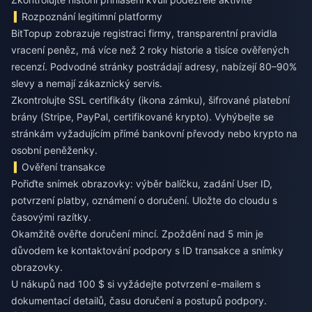
Rozpoznání legitimní platformy
BitTopup zobrazuje registraci firmy, transparentní pravidla
vracení peněz, má více než 2 roky historie a tisíce ověřených
recenzí. Podvodné stránky postrádají adresy, nabízejí 80–90%
slevy a nemají zákaznický servis.
Zkontrolujte SSL certifikáty (ikona zámku), šifrované platební
brány (Stripe, PayPal, certifikované krypto). Vyhýbejte se
stránkám vyžadujícím přímé bankovní převody nebo krypto na
osobní peněženky.
Ověření transakce
Pořiďte snímek obrazovky: výběr balíčku, zadání User ID,
potvrzení platby, oznámení o doručení. Uložte do cloudu s
časovými razítky.
Okamžitě ověřte doručení mincí. Zpoždění nad 5 min je
důvodem ke kontaktování podpory s ID transakce a snímky
obrazovky.
U nákupů nad 100 $ si vyžádejte potvrzení e-mailem s
dokumentací detailů, času doručení a postupů podpory.