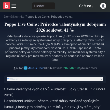
Hledat
Čeština
/
Domů
/
Novinky
/
Poppo Live Coins: Průvodce valentýnským dobíjením 2026 se slevou 41 %
Poppo Live Coins: Průvodce valentýnským dobíjením
2026 se slevou 41 %
Valentýnská dárková galerie Poppo Live (8.–17. února 2026) kombinuje
odměny za milníky se systémem Lucky Star pity. Platformy třetích stran
nabízejí 430 000 mincí za 46,82 $ (41% sleva oproti oficiálním sazbám),
přičemž platby kryptoměnami dosahují v EU 99% úspěšnosti. Tento
průvodce pokrývá přesné náklady na milníky, optimalizaci systému pity a
regionální ceny pro maximalizaci hodnoty při současné ochraně vašeho
účtu.
Autor:
Marcus Chen
Publikováno:
2026/02/08
14 min čtení
Obsah
Galerie valentýnských dárků + událost Lucky Star (8.–17. února
2026)
Desetidenní událost, během které dárky zasílané vysílajícím
kumulují body pro odměny za milníky a aktivují systém „pity“