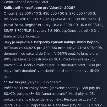
Často kladené dotazy (FAQ)
Kolik stojí mince Poppo pro Valentýn 2026?
Oficiálně: 83 000 / 10 $, 430 000 / 50 $, 870 000 / 100 $.
BitTopup: 430 000 za 46,82 $ (sleva 41 %), 500 000 za 50 $
(sleva 70 %). Regionální kurzy: USA 8 300/USD, UK 8 500/GBP,
DE/FR 8 700/EUR. Krypto v EU: 99% úspěšnost oproti 40 % u
tradičního bankovnictví.
Jaký je nejlevnější bezpečný způsob nákupu mincí Poppo?
BitTopup za 46,82 $ pro 430 000 mincí (sleva 41 %) s 98–99%
doručením od sekund do 3 min. V DE/FR použijte krypto pro
99% úspěšnost a obejití blokací SCA. Před velkými nákupy
povolte 2FA. Pečlivě ověřte User ID. Nakupujte před 18:00 pro
nejrychlejší doručení, v poslední den si nechte rezervu 15–20
min.
** Jak funguje „pity“ v Lucky Star?**
Počítadlo +1 za každý dárek (libovolné hodnoty). Soft pity na
60.–70. pokusu (8–18% šance na prémii). Hard pity na 95.
pokusu garantuje legendární odměnu. Resetuje se zcela 17.
února ve 23:59 – nepřenáší se. Cena hard pity: 95 000 mincí v