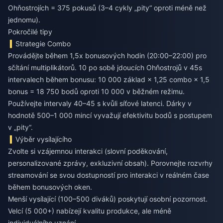
Ohňostrojích = 375 pokusů (3–4 cykly „pity“ oproti méně než
jednomu).
Pokročilé tipy
Strategie Combo
Provádějte během 1,5x bonusových hodin (20:00–22:00) pro
sčítání multiplikátorů. 10 po sobě jdoucích Ohňostrojů v 45s
intervalech během bonusu: 10 000 základ × 1,25 combo × 1,5
bonus = 18 750 bodů oproti 10 000 v běžném režimu.
Používejte intervaly 40–45 s kvůli síťové latenci. Dárky v
hodnotě 500–1 000 mincí vyvažují efektivitu bodů s postupem
v „pity“.
Výběr vysílajícího
Zvolte si vzájemnou interakci (slovní poděkování,
personalizované zprávy, exkluzivní obsah). Porovnejte rozvrhy
streamování se svou dostupností pro interakci v reálném čase
během bonusových oken.
Menší vysílající (100–500 diváků) poskytují osobní pozornost.
Velcí (5 000+) nabízejí kvalitu produkce, ale méně
individuálního uznání.