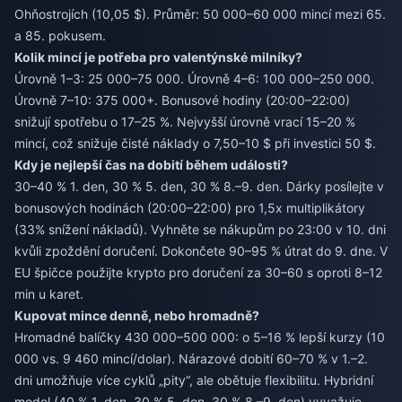
Ohňostrojích (10,05 $). Průměr: 50 000–60 000 mincí mezi 65.
a 85. pokusem.
Kolik mincí je potřeba pro valentýnské milníky?
Úrovně 1–3: 25 000–75 000. Úrovně 4–6: 100 000–250 000.
Úrovně 7–10: 375 000+. Bonusové hodiny (20:00–22:00)
snižují spotřebu o 17–25 %. Nejvyšší úrovně vrací 15–20 %
mincí, což snižuje čisté náklady o 7,50–10 $ při investici 50 $.
Kdy je nejlepší čas na dobití během události?
30–40 % 1. den, 30 % 5. den, 30 % 8.–9. den. Dárky posílejte v
bonusových hodinách (20:00–22:00) pro 1,5x multiplikátory
(33% snížení nákladů). Vyhněte se nákupům po 23:00 v 10. dni
kvůli zpoždění doručení. Dokončete 90–95 % útrat do 9. dne. V
EU špičce použijte krypto pro doručení za 30–60 s oproti 8–12
min u karet.
Kupovat mince denně, nebo hromadně?
Hromadné balíčky 430 000–500 000: o 5–16 % lepší kurzy (10
000 vs. 9 460 mincí/dolar). Nárazové dobití 60–70 % v 1.–2.
dni umožňuje více cyklů „pity“, ale obětuje flexibilitu. Hybridní
model (40 % 1. den, 30 % 5. den, 30 % 8.–9. den) vyvažuje