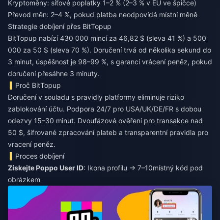
Kryptoměny: síťové poplatky 1–2 % (2–3 % v EU ve špičce)
Převod měn: 2–4 %, pokud platba neodpovídá místní měně
Strategie dobíjení přes BitTopup
BitTopup nabízí 430 000 mincí za 46,82 $ (sleva 41 %) a 500
000 za 50 $ (sleva 70 %). Doručení trvá od několika sekund do
3 minut, úspěšnost je 98–99 %, s garancí vrácení peněz, pokud
doručení přesáhne 3 minuty.
Proč BitTopup
Doručení v souladu s pravidly platformy eliminuje riziko
zablokování účtu. Podpora 24/7 pro USA/UK/DE/FR s dobou
odezvy 15–30 minut. Dvoufázové ověření pro transakce nad
50 $, šifrované zpracování plateb a transparentní pravidla pro
vracení peněz.
Proces dobíjení
Získejte Poppo User ID
: Ikona profilu → 7–10místný kód pod
obrázkem