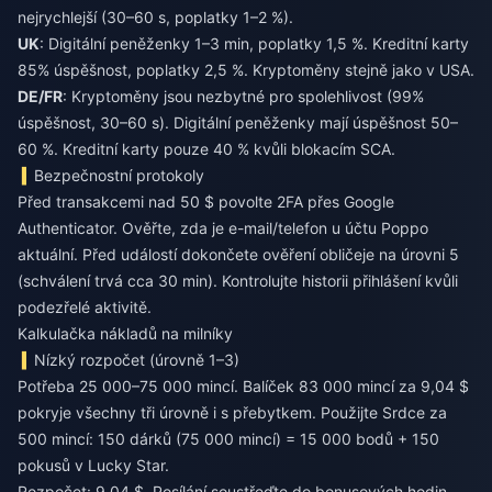
nejrychlejší (30–60 s, poplatky 1–2 %).
UK
: Digitální peněženky 1–3 min, poplatky 1,5 %. Kreditní karty
85% úspěšnost, poplatky 2,5 %. Kryptoměny stejně jako v USA.
DE/FR
: Kryptoměny jsou nezbytné pro spolehlivost (99%
úspěšnost, 30–60 s). Digitální peněženky mají úspěšnost 50–
60 %. Kreditní karty pouze 40 % kvůli blokacím SCA.
Bezpečnostní protokoly
Před transakcemi nad 50 $ povolte 2FA přes Google
Authenticator. Ověřte, zda je e-mail/telefon u účtu Poppo
aktuální. Před událostí dokončete ověření obličeje na úrovni 5
(schválení trvá cca 30 min). Kontrolujte historii přihlášení kvůli
podezřelé aktivitě.
Kalkulačka nákladů na milníky
Nízký rozpočet (úrovně 1–3)
Potřeba 25 000–75 000 mincí. Balíček 83 000 mincí za 9,04 $
pokryje všechny tři úrovně i s přebytkem. Použijte Srdce za
500 mincí: 150 dárků (75 000 mincí) = 15 000 bodů + 150
pokusů v Lucky Star.
Rozpočet: 9,04 $. Posílání soustřeďte do bonusových hodin