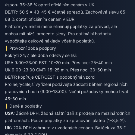
úsporu 35–38 % oproti oficiálním cenám v UK.
DE/FR: 50 $ = 43–45 € včetně spreadů. Zachovává slevu 65–
68 % oproti oficiálním cenám v EUR.
Platformy v místní měně eliminují poplatky za převod, ale
mohou mít nižší procento slevy. Pro optimální hodnotu
vypočítejte celkové náklady včetně poplatků.
Provozní doba podpory
Pokrytí 24/7, ale doba odezvy se liší:
USA 9:00–23:00 EST: 10–20 min. Přes noc: 25–40 min
UK 9:00–23:00 GMT: 15–25 min. Přes noc: 30–50 min
DE/FR kopíruje CET/CEST s podobnými vzorci
Pro nejrychlejší vyřízení podávejte žádosti během regionálních
pracovních hodin (9:00–18:00). Noční požadavky mohou trvat
45–60 min.
Daně a poplatky
USA
: Žádné DPH, žádná státní daň z prodeje na mezinárodních
platformách. Pouze poplatky za zpracování plateb (1–3,5 %).
UK
: 20% DPH zahrnuto v uvedených cenách. Balíček za 38 £
obsahuje 6,33 £ DPH.