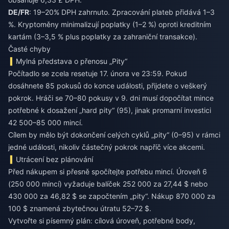
DE/FR
: 19–20% DPH zahrnuto. Zpracování plateb přidává 1–3
%. Kryptoměny minimalizují poplatky (1–2 %) oproti kreditním
kartám (3–3,5 % plus poplatky za zahraniční transakce).
Časté chyby
Mylná představa o přenosu „Pity“
Počítadlo se zcela resetuje 17. února ve 23:59. Pokud
dosáhnete 85 pokusů do konce události, přijdete o veškerý
pokrok. Hráči se 70–80 pokusy v 9. dni musí dopočítat mince
potřebné k dosažení „hard pity“ (95), jinak promarní investici
42 500–85 000 mincí.
Cílem by mělo být dokončení celých cyklů „pity“ (0–95) v rámci
jedné události, nikoliv částečný pokrok napříč více akcemi.
Utrácení bez plánování
Před nákupem si přesně spočítejte potřebu mincí. Úroveň 6
(250 000 mincí) vyžaduje balíček 252 000 za 27,44 $ nebo
430 000 za 46,82 $ se započtením „pity“. Nákup 870 000 za
100 $ znamená zbytečnou útratu 52–72 $.
Vytvořte si písemný plán: cílová úroveň, potřebné body,