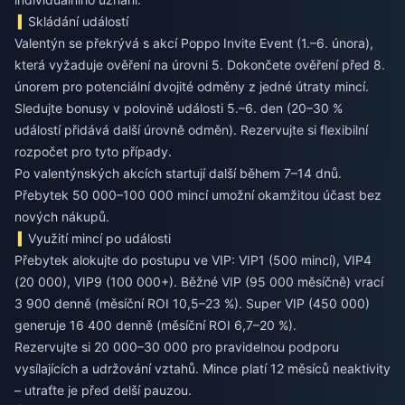
Skládání událostí
Valentýn se překrývá s akcí Poppo Invite Event (1.–6. února),
která vyžaduje ověření na úrovni 5. Dokončete ověření před 8.
únorem pro potenciální dvojité odměny z jedné útraty mincí.
Sledujte bonusy v polovině události 5.–6. den (20–30 %
událostí přidává další úrovně odměn). Rezervujte si flexibilní
rozpočet pro tyto případy.
Po valentýnských akcích startují další během 7–14 dnů.
Přebytek 50 000–100 000 mincí umožní okamžitou účast bez
nových nákupů.
Využití mincí po události
Přebytek alokujte do postupu ve VIP: VIP1 (500 mincí), VIP4
(20 000), VIP9 (100 000+). Běžné VIP (95 000 měsíčně) vrací
3 900 denně (měsíční ROI 10,5–23 %). Super VIP (450 000)
generuje 16 400 denně (měsíční ROI 6,7–20 %).
Rezervujte si 20 000–30 000 pro pravidelnou podporu
vysílajících a udržování vztahů. Mince platí 12 měsíců neaktivity
– utraťte je před delší pauzou.