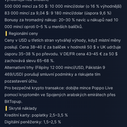
500 000 mincí za 50 $: 10 000 mincí/dolar (o 16 % výhodnější)
83 000 mincí za 9,04 $: 9 180 mincí/dolar (úspora 9,6 %)
Bonusy za hromadný nákup: 20–30 % navíc u nákupů nad 10
000 mincí oproti 0–5 % u menších balíčků.
Regionální ceny
Ceny v USD u třetích stran vytvářejí výhody, když místní měny
posilují. Cena 38–40 £ za balíček v hodnotě 50 $ v UK udržuje
úsporu 35–38 % po převodu. V DE/FR cena 43–45 € za 50 $
zachovává slevu 65–68 %.
Alternativní trhy (Filipíny 12 000 mincí/USD, Pákistán 9
469/USD) porušují smluvní podmínky a riskujete tím
pozastavení účtu.
Pro bezpečné krypto transakce:
dobijte mince Poppo Live
pomocí kryptoměn ve Spojených arabských emirátech
přes
BitTopup.
Skryté náklady
Kreditní karty: poplatky 2,5–3,5 %
Digitální peněženky: 1,5–2,5 %