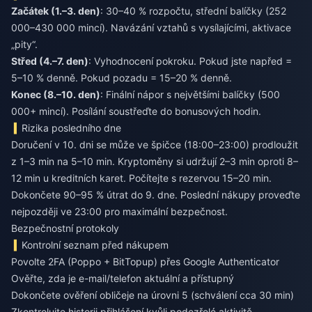
Začátek (1.–3. den)
: 30–40 % rozpočtu, střední balíčky (252
000–430 000 mincí). Navázání vztahů s vysílajícími, aktivace
„pity“.
Střed (4.–7. den)
: Vyhodnocení pokroku. Pokud jste napřed =
5–10 % denně. Pokud pozadu = 15–20 % denně.
Konec (8.–10. den)
: Finální nápor s největšími balíčky (500
000+ mincí). Posílání soustřeďte do bonusových hodin.
Rizika posledního dne
Doručení v 10. dni se může ve špičce (18:00–23:00) prodloužit
z 1–3 min na 5–10 min. Kryptoměny si udržují 2–3 min oproti 8–
12 min u kreditních karet. Počítejte s rezervou 15–20 min.
Dokončete 90–95 % útrat do 9. dne. Poslední nákupy proveďte
nejpozději ve 23:00 pro maximální bezpečnost.
Bezpečnostní protokoly
Kontrolní seznam před nákupem
Povolte 2FA (Poppo + BitTopup) přes Google Authenticator
Ověřte, zda je e-mail/telefon aktuální a přístupný
Dokončete ověření obličeje na úrovni 5 (schválení cca 30 min)
Zkontrolujte historii přihlášení kvůli podezřelé aktivitě