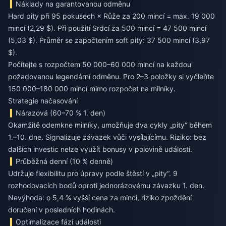
Náklady na garantovanou odměnu
Hard pity při 95 pokusech × Růže za 200 mincí = max. 19 000
mincí (2,29 $). Při použití Srdcí za 500 mincí = 47 500 mincí
(5,03 $). Průměr se započtením soft pity: 37 500 mincí (3,97
$).
Počítejte s rozpočtem 50 000–60 000 mincí na každou
požadovanou legendární odměnu. Pro 2–3 položky si vyčleňte
150 000–180 000 mincí mimo rozpočet na milníky.
Strategie načasování
Nárazová (60–70 % 1. den)
Okamžitě odemkne milníky, umožňuje dva cykly „pity“ během
1.–10. dne. Signalizuje závazek vůči vysílajícímu. Riziko: bez
dalších investic nelze využít bonusy v polovině události.
Průběžná denní (10 % denně)
Udržuje flexibilitu pro úpravy podle štěstí v „pity“. 9
rozhodovacích bodů oproti jednorázovému závazku 1. den.
Nevýhoda: o 5,4 % vyšší cena za minci, riziko zpoždění
doručení v posledních hodinách.
Optimalizace fází události