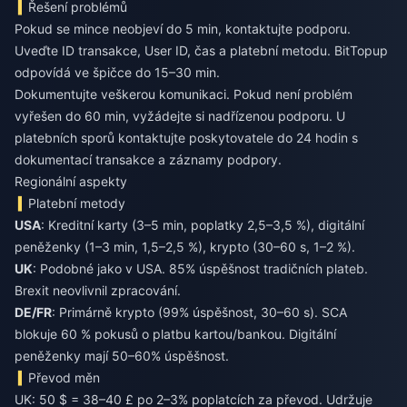
Řešení problémů
Pokud se mince neobjeví do 5 min, kontaktujte podporu.
Uveďte ID transakce, User ID, čas a platební metodu. BitTopup
odpovídá ve špičce do 15–30 min.
Dokumentujte veškerou komunikaci. Pokud není problém
vyřešen do 60 min, vyžádejte si nadřízenou podporu. U
platebních sporů kontaktujte poskytovatele do 24 hodin s
dokumentací transakce a záznamy podpory.
Regionální aspekty
Platební metody
USA
: Kreditní karty (3–5 min, poplatky 2,5–3,5 %), digitální
peněženky (1–3 min, 1,5–2,5 %), krypto (30–60 s, 1–2 %).
UK
: Podobné jako v USA. 85% úspěšnost tradičních plateb.
Brexit neovlivnil zpracování.
DE/FR
: Primárně krypto (99% úspěšnost, 30–60 s). SCA
blokuje 60 % pokusů o platbu kartou/bankou. Digitální
peněženky mají 50–60% úspěšnost.
Převod měn
UK: 50 $ = 38–40 £ po 2–3% poplatcích za převod. Udržuje