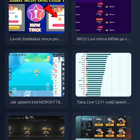
Levné StarMaker mince pro ko
MICO Live mince MENA po ver
nkurzy SupernovaX 2026 (slev
zi v5.2: Nejlevnější nabídky 20
a 12–23 %)
26
Jak uplatnit kód NCRCKYT8EF
Taka Live 1.2.11 vybíjí baterii př
pro získání Eggy Coins zdarma
íliš rychle po aktualizaci z červ
(srpen 2026)
ence 2026? Příčiny a řešení