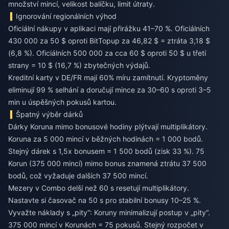
množství mincí, velikost balíčku, limit útraty.
Ignorování regionálních výhod
Oficiální nákupy v aplikaci mají přirážku 41–70 %. Oficiálních
430 000 za 50 $ oproti BitTopup za 46,82 $ = ztráta 3,18 $
(6,8 %). Oficiálních 500 000 za cca 60 $ oproti 50 $ u třetí
strany = 10 $ (16,7 %) zbytečných výdajů.
Kreditní karty v DE/FR mají 60% míru zamítnutí. Kryptoměny
eliminují 99 % selhání a doručují mince za 30–60 s oproti 3–5
min u úspěšných pokusů kartou.
Špatný výběr dárků
Dárky Koruna mimo bonusové hodiny plýtvají multiplikátory.
Koruna za 5 000 mincí v běžných hodinách = 1 000 bodů.
Stejný dárek s 1,5x bonusem = 1 500 bodů (zisk 33 %). 75
Korun (375 000 mincí) mimo bonus znamená ztrátu 37 500
bodů, což vyžaduje dalších 37 500 mincí.
Mezery v Combo delší než 60 s resetují multiplikátory.
Nastavte si časovač na 50 s pro stabilní bonusy 10–25 %.
Vyvažte náklady s „pity“: Koruny minimalizují postup v „pity“.
375 000 mincí v Korunách = 75 pokusů. Stejný rozpočet v