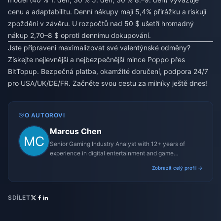
cenu a adaptabilitu. Denní nákupy mají 5,4% přirážku a riskují
zpoždění v závěru. U rozpočtů nad 50 $ ušetří hromadný
nákup 2,70–8 $ oproti dennímu dokupování.
Jste připraveni maximalizovat své valentýnské odměny?
Získejte nejlevnější a nejbezpečnější mince Poppo přes
BitTopup. Bezpečná platba, okamžité doručení, podpora 24/7
pro USA/UK/DE/FR. Začněte svou cestu za milníky ještě dnes!
O AUTOROVI
Marcus Chen
Senior Gaming Industry Analyst with 12+ years of
experience in digital entertainment and game
monetization strategies.
Zobrazit celý profil →
SDÍLET