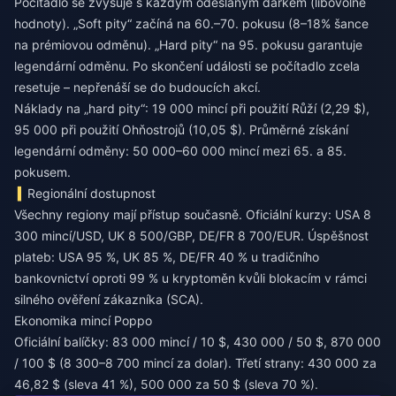
Počítadlo se zvyšuje s každým odeslaným dárkem (libovolné
hodnoty). „Soft pity“ začíná na 60.–70. pokusu (8–18% šance
na prémiovou odměnu). „Hard pity“ na 95. pokusu garantuje
legendární odměnu. Po skončení události se počítadlo zcela
resetuje – nepřenáší se do budoucích akcí.
Náklady na „hard pity“: 19 000 mincí při použití Růží (2,29 $),
95 000 při použití Ohňostrojů (10,05 $). Průměrné získání
legendární odměny: 50 000–60 000 mincí mezi 65. a 85.
pokusem.
Regionální dostupnost
Všechny regiony mají přístup současně. Oficiální kurzy: USA 8
300 mincí/USD, UK 8 500/GBP, DE/FR 8 700/EUR. Úspěšnost
plateb: USA 95 %, UK 85 %, DE/FR 40 % u tradičního
bankovnictví oproti 99 % u kryptoměn kvůli blokacím v rámci
silného ověření zákazníka (SCA).
Ekonomika mincí Poppo
Oficiální balíčky: 83 000 mincí / 10 $, 430 000 / 50 $, 870 000
/ 100 $ (8 300–8 700 mincí za dolar). Třetí strany: 430 000 za
46,82 $ (sleva 41 %), 500 000 za 50 $ (sleva 70 %).