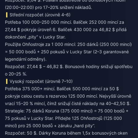
(20:00–22:00) pro 17–20% snížení nákladů.
Střední rozpočet (úrovně 4–6)
Potřeba 100 000–250 000 mincí. Balíček 252 000 mincí za
27,44 $ pokryje úroveň 6. Balíček 430 000 za 46,82 $ přidá
dokončení „pity“ v Lucky Star.
Použijte Ohňostroje za 1 000 mincí: 250 dárků (250 000 mincí)
= 50 000 bodů + 250 pokusů v Lucky Star (2–3 garantované
legendární odměny).
Rozpočet: 27,44 $ – 46,82 $. Bonusové hodiny snižují spotřebu
o 20–25 %.
Vysoký rozpočet (úrovně 7–10)
Potřeba 375 000+ mincí. Balíček 500 000 mincí za 50 $
pokryje celou cestu s rezervou 125 000 mincí. Nejvyšší úrovně
vrací 15–20 % mincí, čímž snižují čisté náklady na 40–42,50 $.
Strategie: 75 dárků Koruna (375 000 mincí) = 75 000 bodů +
75 pokusů v Lucky Star. Přidejte 125 Ohňostrojů (125 000
mincí) pro 25 000 bodů + záruku „hard pity“.
Rozpočet: 50 $. Dárky Koruna během 1,5x bonusových oken