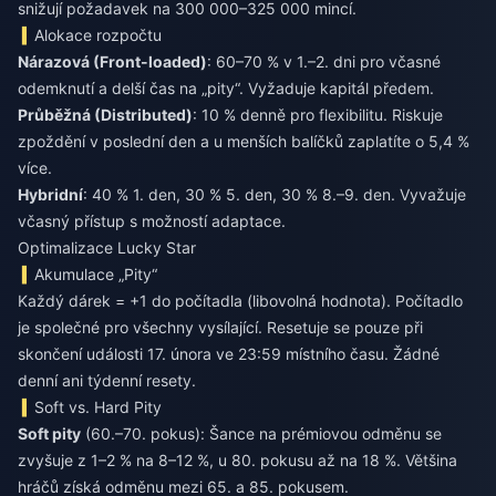
snižují požadavek na 300 000–325 000 mincí.
Alokace rozpočtu
Nárazová (Front-loaded)
: 60–70 % v 1.–2. dni pro včasné
odemknutí a delší čas na „pity“. Vyžaduje kapitál předem.
Průběžná (Distributed)
: 10 % denně pro flexibilitu. Riskuje
zpoždění v poslední den a u menších balíčků zaplatíte o 5,4 %
více.
Hybridní
: 40 % 1. den, 30 % 5. den, 30 % 8.–9. den. Vyvažuje
včasný přístup s možností adaptace.
Optimalizace Lucky Star
Akumulace „Pity“
Každý dárek = +1 do počítadla (libovolná hodnota). Počítadlo
je společné pro všechny vysílající. Resetuje se pouze při
skončení události 17. února ve 23:59 místního času. Žádné
denní ani týdenní resety.
Soft vs. Hard Pity
Soft pity
(60.–70. pokus): Šance na prémiovou odměnu se
zvyšuje z 1–2 % na 8–12 %, u 80. pokusu až na 18 %. Většina
hráčů získá odměnu mezi 65. a 85. pokusem.