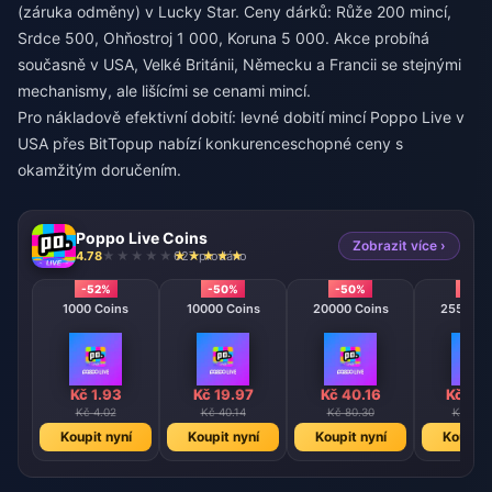
(záruka odměny) v Lucky Star. Ceny dárků: Růže 200 mincí,
Srdce 500, Ohňostroj 1 000, Koruna 5 000. Akce probíhá
současně v USA, Velké Británii, Německu a Francii se stejnými
mechanismy, ale lišícími se cenami mincí.
Pro nákladově efektivní dobití:
levné dobití mincí Poppo Live v
USA
přes BitTopup nabízí konkurenceschopné ceny s
okamžitým doručením.
Poppo Live Coins
Zobrazit více ›
4.78
627 prodáno
-52%
-50%
-50%
-50
1000 Coins
10000 Coins
20000 Coins
25500 C
Kč 1.93
Kč 19.97
Kč 40.16
Kč 50
Kč 4.02
Kč 40.14
Kč 80.30
Kč 101
Koupit nyní
Koupit nyní
Koupit nyní
Koupit 