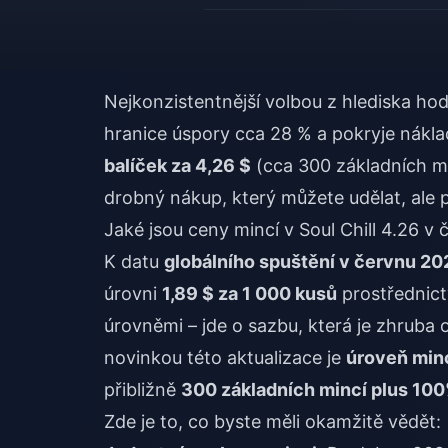
Nejkonzistentnější volbou z hlediska h
hranice úspory cca 28 % a pokryje nákl
balíček za 4,26 $
(cca 300 základních mi
drobný nákup, který můžete udělat, ale 
Jaké jsou ceny mincí v Soul Chill 4.26 v
K datu
globálního spuštění v červnu 20
úrovni
1,89 $ za 1 000 kusů
prostřednict
úrovněmi – jde o sazbu, která je zhruba 
novinkou této aktualizace je
úroveň minc
přibližně
300 základních mincí plus 100
Zde je to, co byste měli okamžitě vědět: