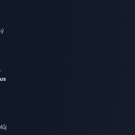
ný
.
nus
Můj