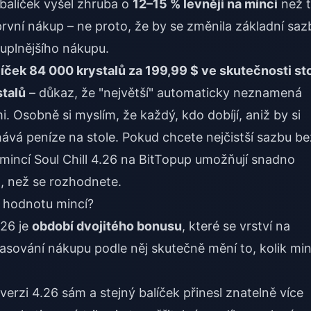
 balíček vyšel zhruba o
12–15 % levněji na minci
než 
první nákup – ne proto, že by se změnila základní saz
luplnějšího nákupu.
líček 84 000 krystalů za 199,99 $ ve skutečnosti sto
stalů
– důkaz, že "největší" automaticky neznamená
i. Osobně si myslím, že každý, kdo dobíjí, aniž by si
hává peníze na stole. Pokud chcete nejčistší sazbu be
 mincí Soul Chill 4.26
na BitTopup umožňují snadno
m, než se rozhodnete.
í hodnotu mincí?
.26 je
období dvojitého bonusu
, které se vrství na
asování nákupu podle něj skutečně mění to, kolik min
erzi 4.26 sám a stejný balíček přinesl znatelně více