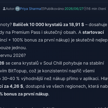
Autor:
Priya Sharma
Publikováno:
2026/06/27
16 min čtení
odnoty?
Balíček 10 000 krystalů za 18,91 $
– dosahuje
ady na Premium Pass i skutečný obsah. A
startovací
ncí + 100% bonus za první nákup) je skutečně nejlep
pouze jednou.
 červnu 2026?
26
se cena krystalů v Soul Chill pohybuje na stabilní
vím BitTopup, což je konzistentní napříč všemi
o 30–40 % výhodnější než nákup přímo v aplikaci. Hla
í za 4,26 $
, dostupná ve všech regionech, která nabí
% bonus za první nákup
.