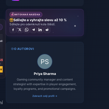
LIMITOVANÁ NABÍDKA
Sdílejte a vyhrajte slevu až 10 %
Sdílejte pro odemknutí kola štěstí.
-39%
als
100000 crystals
O AUTOROVI
59
Kč 3448.19
7
Kč 5623.86
ní
Koupit nyní
Priya Sharma
Gaming community manager and content
strategist with expertise in player engagement,
loyalty programs, and promotional campaigns.
o
Zobrazit celý profil →
ní