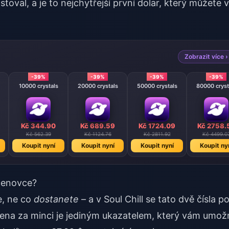
toval, a je to nejchytřejší první dolar, který můžete v
Zobrazit více ›
-39%
-39%
-39%
-39%
10000 crystals
20000 crystals
50000 crystals
80000 cryst
Kč 344.90
Kč 689.59
Kč 1724.09
Kč 2758.
Kč 562.39
Kč 1124.76
Kč 2811.92
Kč 4499.0
Koupit nyní
Koupit nyní
Koupit nyní
Koupit ny
 cenovce?
e, ne co
dostanete
– a v Soul Chill se tato dvě čísla p
Cena za minci je jediným ukazatelem, který vám umož