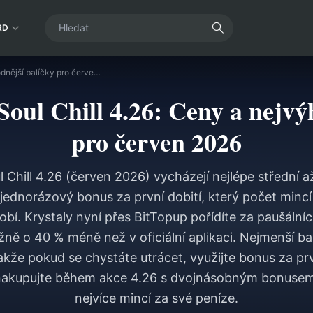
RD
Dobíjení mincí Soul Chill 4.26: Ceny a nejvýhodnější balíčky pro červen 2026
Soul Chill 4.26: Ceny a nejvý
pro červen 2026
l Chill 4.26 (červen 2026) vycházejí nejlépe střední až
 jednorázový bonus za první dobití, který počet minc
bí. Krystaly nyní přes BitTopup pořídíte za paušálníc
ižně o 40 % méně než v oficiální aplikaci. Nejmenší ba
akže pokud se chystáte utrácet, využijte bonus za pr
nakupujte během akce 4.26 s dvojnásobným bonusem,
nejvíce mincí za své peníze.