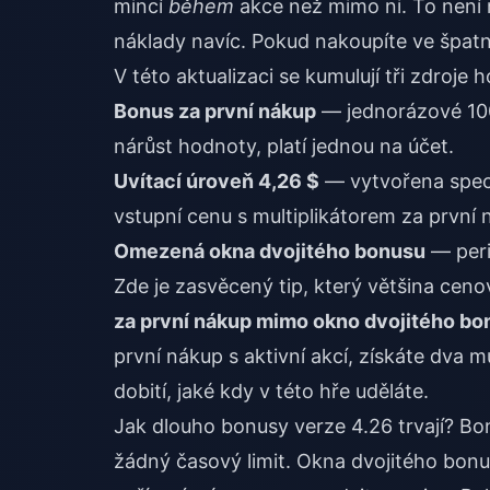
mincí
během
akce než mimo ni. To není m
náklady navíc. Pokud nakoupíte ve špatn
V této aktualizaci se kumulují tři zdroje
Bonus za první nákup
— jednorázové 100
nárůst hodnoty, platí jednou na účet.
Uvítací úroveň 4,26 $
— vytvořena speciá
vstupní cenu s multiplikátorem za první 
Omezená okna dvojitého bonusu
— peri
Zde je zasvěcený tip, který většina cen
za první nákup mimo okno dvojitého bo
první nákup s aktivní akcí, získáte dva mu
dobití, jaké kdy v této hře uděláte.
Jak dlouho bonusy verze 4.26 trvají? Bon
žádný časový limit. Okna dvojitého bonu