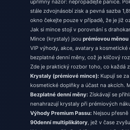
upřímný názor: nepropadejte panice. Po
stále zdvojnásobí zisk a pevná sazba 1,
okno čekejte pouze v případě, že je již
Jak si mince stojí v porovnání s drahok
Mince (krystaly) jsou
prémiovou měnou
VIP výhody, akce, avatary a kosmetické 
bezplatné denní měny, což je klíčový rozd
Zde je praktický rozbor toho, co každá z
Krystaly (prémiové mince):
Kupují se za
kosmetické doplňky a účast na akcích. M
Bezplatné denní měny:
Získávají se přih
nenahrazují krystaly při prémiových nák
Výhody Premium Passu:
Nejsou přesně m
90denní multiplikátory
, jež v čase zvyšu