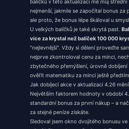
balíčků v této aktualizaci mě můj střední
nejmenší, jakmile se započítal bonus za 
ale proto, že bonus lépe škáloval u smys
U velkých balíčků je také skrytá past.
Ba
více za krystal než balíček 100 000 kry
"nejlevnější". Vždy si dělení proveďte sam
nejprve zkontroloval cenu za minci, nec
zbytečného přemýšlení, úrovně
dobíjení
ověřit matematiku za minci ještě předtí
Jak dobíjecí akce v aktualizaci 4.26 měn
Největším faktorem hodnoty v období 4
standardní bonus za první nákup – a nač
za stejné peníze získáte.
Sledoval jsem okno dvojitého bonusu ve v