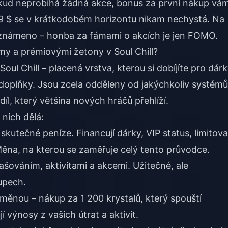
kud neprobíhá žádná akce, bonus za první nákup vá
89 $ se v krátkodobém horizontu nikam nechystá. Na
 oznámeno – honba za fámami o akcích je jen FOMO.
amy a prémiovými žetony v Soul Chill?
Soul Chill – placená vrstva, kterou si dobíjíte pro dárk
doplňky. Jsou zcela odděleny od jakýchkoliv systémů
íl, který většina nových hráčů přehlíží.
 nich dělá:
 skutečné peníze. Financují dárky, VIP status, limitov
ěna, na kterou se zaměřuje celý tento průvodce.
lašováním, aktivitami a akcemi. Užitečné, ale
upech.
ěnou – nákup za 1 200 krystalů, který spouští
jí výnosy z vašich útrat a aktivit.