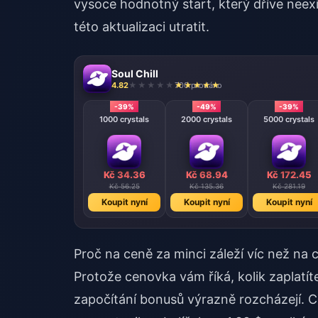
vysoce hodnotný start, který dříve neexis
této aktualizaci utratit.
Soul Chill
4.82
700 prodáno
-39%
-49%
-39%
1000 crystals
2000 crystals
5000 crystals
Kč 34.36
Kč 68.94
Kč 172.45
Kč 56.25
Kč 135.36
Kč 281.19
Koupit nyní
Koupit nyní
Koupit nyní
Proč na ceně za minci záleží víc než na
Protože cenovka vám říká, kolik zaplatít
započítání bonusů výrazně rozcházejí. 