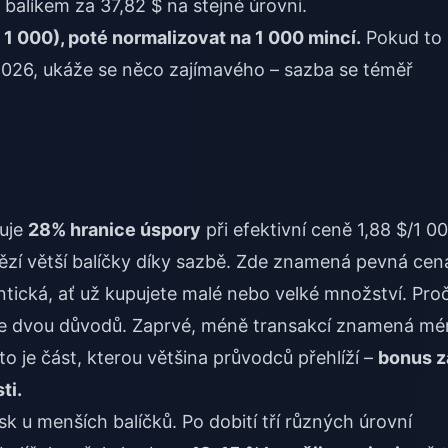
 balíkem za 37,82 $ na stejné úrovni.
 1 000), poté normalizovat na 1 000 mincí.
Pokud to
2026, ukáže se něco zajímavého – sazba se téměř
huje
28% hranice úspory
při efektivní ceně 1,88 $/1 00
ítězí větší balíčky díky sazbě. Zde znamená pevná cen
ntická, ať už kupujete malé nebo velké množství. Pro
Ze dvou důvodů. Zaprvé, méně transakcí znamená mé
to je část, kterou většina průvodců přehlíží –
bonus z
ti.
 u menších balíčků. Po dobití tří různých úrovní