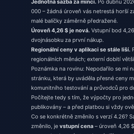
Jednotná sazba za minci.
Po dubnu 2026
000 – žádná úroveň vás netrestá horší zá
malé balíčky záměrně předražené.
Úroveň 4,26 $ je nová.
Vstupní bod 4,26
dvojnásobku za první nákup.
Regionální ceny v aplikaci se stále liší.
P
regionálních měnách; externí dobití větš
Poznámka na rovinu: Nepodařilo se mi nají
stránku, která by uváděla přesné ceny mi
komunitního testování a průvodců pro do
Počítejte tedy s tím, že výpočty pro jedn
publikovány – a před platbou si vždy ově
Co se konkrétně změnilo s verzí 4.26?
změnilo, je
vstupní cena
– úroveň 4,26 $