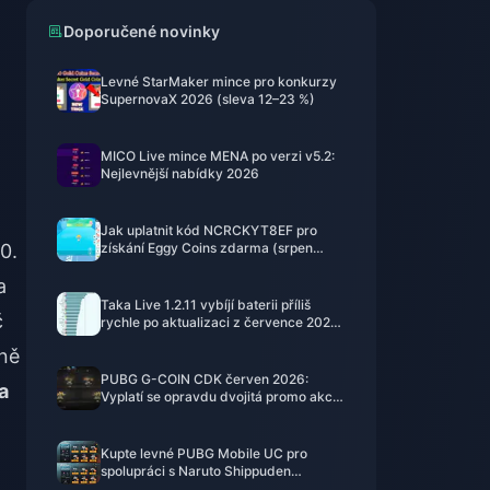
Doporučené novinky
Levné StarMaker mince pro konkurzy
SupernovaX 2026 (sleva 12–23 %)
MICO Live mince MENA po verzi v5.2:
Nejlevnější nabídky 2026
Jak uplatnit kód NCRCKYT8EF pro
0.
získání Eggy Coins zdarma (srpen
2026)
a
Taka Live 1.2.11 vybíjí baterii příliš
č
rychle po aktualizaci z července 2026?
Příčiny a řešení
ně
PUBG G-COIN CDK červen 2026:
a
Vyplatí se opravdu dvojitá promo akce
za 91,43 $?
Kupte levné PUBG Mobile UC pro
spolupráci s Naruto Shippuden
(červenec 2026): Ceny, nejlepší