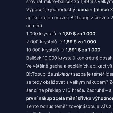
srovnat mikro-balíček za 1,89 $ s velkým
Výpočet je jednoduchý:
cena ÷ (mince ×
aplikujete na úrovně BitTopup z června 
nemění.
1 000 krystalů →
1,89 $ za 1 000
2 000 krystalů →
1,89 $ za 1 000
10 000 krystalů →
1,891 $ za 1 000
Balíček 10 000 krystalů konkrétně dosa
Ve většině gacha a sociálních aplikací v
BitTopup, že
základní
sazba je téměř ide
se tedy obtěžovat s velkým nákupem? 
šancí na překlep v ID hráče. Zadruhé – a 
první nákup zcela mění křivku výhodnos
Tento bonus téměř zdvojnásobuje váš zisk