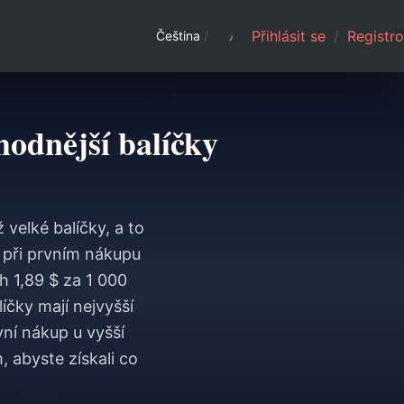
Přihlásit se
/
Registro
Čeština
/
hodnější balíčky
 velké balíčky, a to
í při prvním nákupu
h 1,89 $ za 1 000
líčky mají nejvyšší
vní nákup u vyšší
 abyste získali co