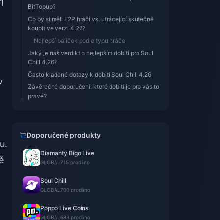
1
BitTopup?
Co by si měli F2P hráči vs. utrácející skutečně
koupit ve verzi 4.26?
Nejlepší balíček podle typu hráče
Jaký je náš verdikt o nejlepším dobití pro Soul
Chill 4.26?
Často kladené dotazy k dobití Soul Chill 4.26
v
Závěrečné doporučení: které dobití je pro vás to
pravé?
Doporučené produkty
u.
Diamanty Bigo Live
ě
GLOBAL
715 prodáno
Soul Chill
GLOBAL
700 prodáno
Poppo Live Coins
GLOBAL
683 prodáno