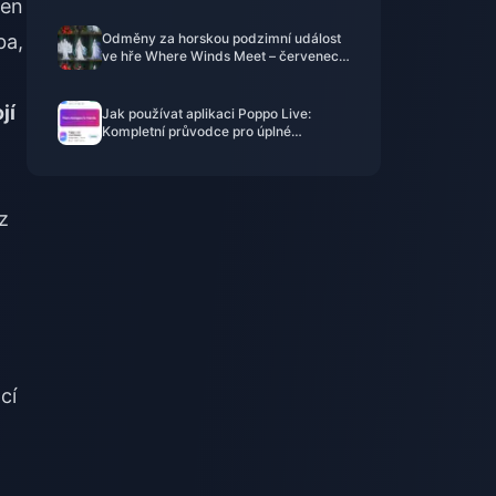
ten
balíčky a bezpečné dobití
ba,
Odměny za horskou podzimní událost
ve hře Where Winds Meet – červenec
2026: Kompletní seznam, měna a
priorita
jí
Jak používat aplikaci Poppo Live:
Kompletní průvodce pro úplné
začátečníky | červenec 2026
z
cí