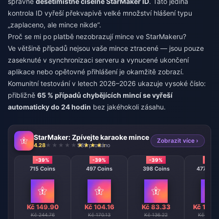
správné
desetimístné číselné StarMaker ID
. Tato jediná
kontrola ID vyřeší překvapivě velké množství hlášení typu
„zaplaceno, ale mince nikde“.
Proč se mi po platbě nezobrazují mince ve StarMakeru?
Ve většině případů nejsou vaše mince ztracené — jsou pouze
zaseknuté v synchronizaci serveru a vynucené ukončení
aplikace nebo opětovné přihlášení je okamžitě zobrazí.
Komunitní testování v letech 2026–2026 ukazuje vysoké číslo:
přibližně
65 % případů chybějících mincí se vyřeší
automaticky do 24 hodin
bez jakéhokoli zásahu.
StarMaker: Zpívejte karaoke mince
Zobrazit více ›
4.28
589 prodáno
-39%
-39%
-39%
-39
715 Coins
497 Coins
398 Coins
47746 C
Kč 149.90
Kč 104.16
Kč 83.33
Kč 1000
Kč 244.76
Kč 170.13
Kč 136.22
Kč 1634