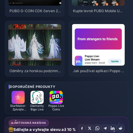
PUBG G-COIN CDK červen 20
Kupte levné PUBG Mobile UC
26: Vyplatí se opravdu dvojitá
pro spolupráci s Naruto Shippu
promo akce za 91,43 $?
den (červenec 2026): Ceny, ne
jlepší balíčky a bezpečné dobit
í
Odměny za horskou podzimní
Jak používat aplikaci Poppo Li
událost ve hře Where Winds M
ve: Kompletní průvodce pro úpl
eet – červenec 2026: Kompletn
né začátečníky | červenec 20
í seznam, měna a priorita
26
DOPORUČENÉ PRODUKTY
StarMaker:
Diamanty
Poppo Live
Zpívejte
Bigo Live
Coins
karaoke
mince
LIMITOVANÁ NABÍDKA
Sdílejte a vyhrajte slevu až 10 %