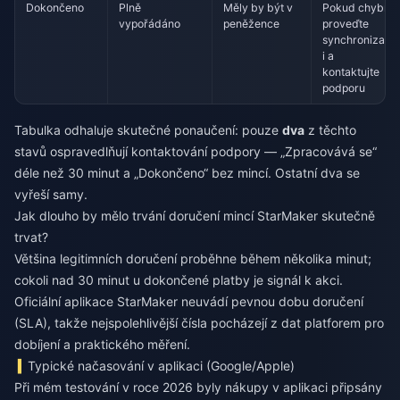
Dokončeno
Plně
Měly by být v
Pokud chybí,
vypořádáno
peněžence
proveďte
synchronizac
i a
kontaktujte
podporu
Tabulka odhaluje skutečné ponaučení: pouze
dva
z těchto
stavů ospravedlňují kontaktování podpory — „Zpracovává se“
déle než 30 minut a „Dokončeno“ bez mincí. Ostatní dva se
vyřeší samy.
Jak dlouho by mělo trvání doručení mincí StarMaker skutečně
trvat?
Většina legitimních doručení proběhne během několika minut;
cokoli nad 30 minut u dokončené platby je signál k akci.
Oficiální aplikace StarMaker neuvádí pevnou dobu doručení
(SLA), takže nejspolehlivější čísla pocházejí z dat platforem pro
dobíjení a praktického měření.
Typické načasování v aplikaci (Google/Apple)
Při mém testování v roce 2026 byly nákupy v aplikaci připsány