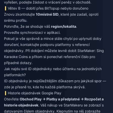
vyřešen, podejte žádost o vrácení peněz v obchodě.
Větev B — dobití přes BitTopup nebylo doručeno
Znovu zkontrolujte
10místné SID
, které jste zadali, oproti
svému profilu.
Potvrďte, že se shoduje váš
region/lokalita
.
Proveďte synchronizaci v aplikaci.
Pokud je vše správně a mince stále chybí po uplynutí doby
doručení, kontaktujte podporu platformy s referencí
objednávky. Při dobíjení můžete
levně dobít StarMaker: Sing
Karaoke Coins
a přitom si ponechat referenční číslo pro
případné dotazy.
Jak najdu své ID objednávky nebo účtenku na jednotlivých
platformách?
ID objednávky je nejdůležitějším důkazem pro jakýkoli spor —
zde je přesně to, kde ho každá platforma skrývá.
Historie objednávek Google Play
Otevřete
Obchod Play → Platby a předplatné → Rozpočet a
historie objednávek
. Váš nákup ve StarMakeru se zobrazí s
datovaným číslem objednávky. Klepnutím na něj zobrazíte