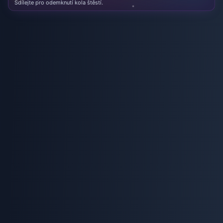
Sdílejte pro odemknutí kola štěstí.