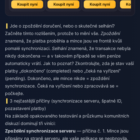
Koupit nyní
Koupit nyní
Koupit nyní
Koupit 
Jde o zpoždění doručení, nebo o skutečné selhání?
Začněte tímto rozlišením, protože to mění vše.
Zpoždění
znamená, že platba proběhla a mince jsou ve frontě kvůli
pomalé synchronizaci.
Selhání
znamená, že transakce nebyla
nikdy dokončena — a v takovém případě se vám peníze
automaticky vrátí. Jak to poznat? Zkontrolujte, zda je stav vaší
platby „dokončeno“ (completed) nebo „čeká na vyřízení“
(pending). Dokončeno, ale mince nikde = zpoždění
synchronizace. Čeká na vyřízení nebo zpracovává se =
počkejte.
3 nejčastější příčiny (synchronizace serveru, špatné ID,
pozastavení platby)
Na základě opakovaného testování a průzkumu komunitních
diskuzí dominují tři viníci:
Zpoždění synchronizace serveru
— příčina č. 1. Mince jsou
připsány na straně serveru, ale vaše aplikace se neobnovila.