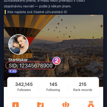
uživatelského jména, e-mailu nebo překlepu v číslici
objednávku nevrátí — pošle ji někam jinam.
Kde najdete své číselné uživatelské ID