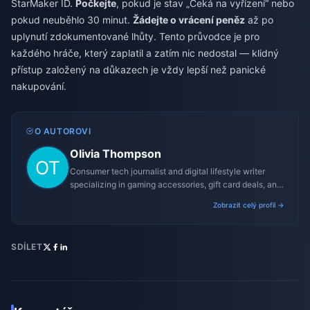
StarMaker ID.
Počkejte
, pokud je stav „Čeká na vyřízení“ nebo
pokud neuběhlo 30 minut.
Žádejte o vrácení peněz
až po
uplynutí zdokumentované lhůty. Tento průvodce je pro
každého hráče, který zaplatil a zatím nic nedostal — klidný
přístup založený na důkazech je vždy lepší než panické
nakupování.
O AUTOROVI
Olivia Thompson
Consumer tech journalist and digital lifestyle writer
specializing in gaming accessories, gift card deals, and
platform reviews.
Zobrazit celý profil →
SDÍLET