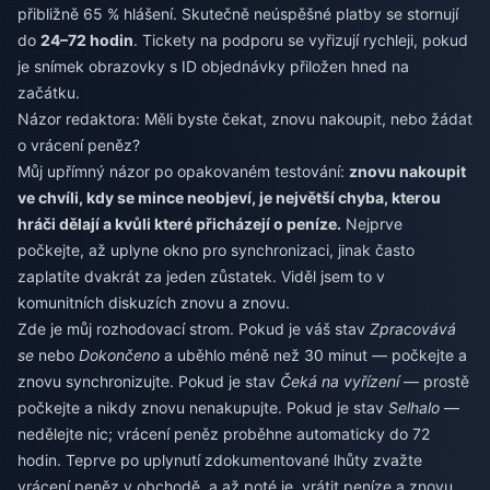
přibližně 65 % hlášení. Skutečně neúspěšné platby se stornují
do
24–72 hodin
. Tickety na podporu se vyřizují rychleji, pokud
je snímek obrazovky s ID objednávky přiložen hned na
začátku.
Názor redaktora: Měli byste čekat, znovu nakoupit, nebo žádat
o vrácení peněz?
Můj upřímný názor po opakovaném testování:
znovu nakoupit
ve chvíli, kdy se mince neobjeví, je největší chyba, kterou
hráči dělají a kvůli které přicházejí o peníze.
Nejprve
počkejte, až uplyne okno pro synchronizaci, jinak často
zaplatíte dvakrát za jeden zůstatek. Viděl jsem to v
komunitních diskuzích znovu a znovu.
Zde je můj rozhodovací strom. Pokud je váš stav
Zpracovává
se
nebo
Dokončeno
a uběhlo méně než 30 minut — počkejte a
znovu synchronizujte. Pokud je stav
Čeká na vyřízení
— prostě
počkejte a nikdy znovu nenakupujte. Pokud je stav
Selhalo
—
nedělejte nic; vrácení peněz proběhne automaticky do 72
hodin. Teprve po uplynutí zdokumentované lhůty zvažte
vrácení peněz v obchodě, a až poté je „vrátit peníze a znovu