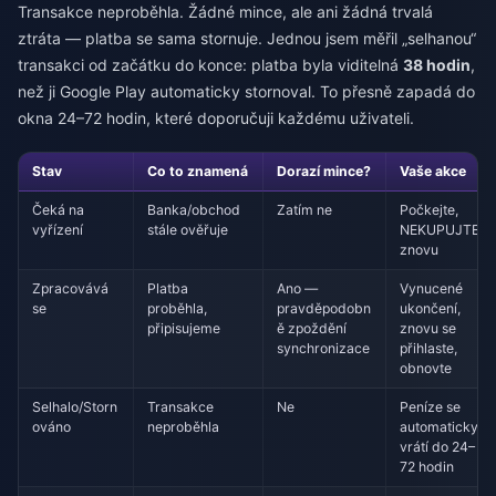
Transakce neproběhla. Žádné mince, ale ani žádná trvalá
ztráta — platba se sama stornuje. Jednou jsem měřil „selhanou“
transakci od začátku do konce: platba byla viditelná
38 hodin
,
než ji Google Play automaticky stornoval. To přesně zapadá do
okna 24–72 hodin, které doporučuji každému uživateli.
Stav
Co to znamená
Dorazí mince?
Vaše akce
Čeká na
Banka/obchod
Zatím ne
Počkejte,
vyřízení
stále ověřuje
NEKUPUJTE
znovu
Zpracovává
Platba
Ano —
Vynucené
se
proběhla,
pravděpodobn
ukončení,
připisujeme
ě zpoždění
znovu se
synchronizace
přihlaste,
obnovte
Selhalo/Storn
Transakce
Ne
Peníze se
ováno
neproběhla
automaticky
vrátí do 24–
72 hodin