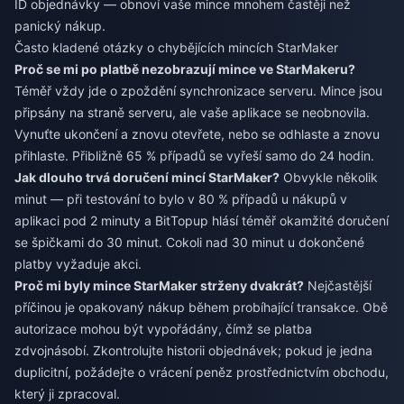
ID objednávky — obnoví vaše mince mnohem častěji než
panický nákup.
Často kladené otázky o chybějících mincích StarMaker
Proč se mi po platbě nezobrazují mince ve StarMakeru?
Téměř vždy jde o zpoždění synchronizace serveru. Mince jsou
připsány na straně serveru, ale vaše aplikace se neobnovila.
Vynuťte ukončení a znovu otevřete, nebo se odhlaste a znovu
přihlaste. Přibližně 65 % případů se vyřeší samo do 24 hodin.
Jak dlouho trvá doručení mincí StarMaker?
Obvykle několik
minut — při testování to bylo v 80 % případů u nákupů v
aplikaci pod 2 minuty a BitTopup hlásí téměř okamžité doručení
se špičkami do 30 minut. Cokoli nad 30 minut u dokončené
platby vyžaduje akci.
Proč mi byly mince StarMaker strženy dvakrát?
Nejčastější
příčinou je opakovaný nákup během probíhající transakce. Obě
autorizace mohou být vypořádány, čímž se platba
zdvojnásobí. Zkontrolujte historii objednávek; pokud je jedna
duplicitní, požádejte o vrácení peněz prostřednictvím obchodu,
který ji zpracoval.