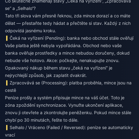
Co skutečně znamenají stavy „Čeká na vyřízení“, „Zpracovává
se“ a „Selhalo“?
Tato tři slova vám přesně řeknou, zda mince dorazí a co máte
dělat — přestaňte tedy hádat a přečtěte si stav. Každý z nich
odpovídá jasnému kroku.
Čeká na vyřízení (Pending): banka nebo obchod stále ověřují
Vaše platba ještě nebyla vypořádána. Obchod nebo vaše
banka ověřuje prostředky a mince nebudou doručeny, dokud
nebude vše hotovo. Akce: počkejte, nenakupujte znovu.
Opakovaný nákup během stavu „čeká na vyřízení“ je
nejrychlejší způsob, jak zaplatit dvakrát.
Zpracovává se (Processing): platba proběhla, mince jsou na
cestě
Peníze prošly a systém připisuje mince na váš účet. Toto je
zóna zpoždění synchronizace. Vynuťte ukončení aplikace,
znovu ji otevřete a zkontrolujte peněženku. Pokud mince stále
chybí po 30 minutách, řešte to dále.
Selhalo / Vráceno (Failed / Reversed): peníze se automaticky
vrací