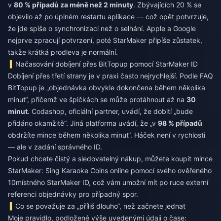
v
80 % případů za méně než 2 minuty
. Zbývajících 20 % se
objevilo až po úplném restartu aplikace — což opět potvrzuje,
že jde spíše o synchronizaci než o selhání. Apple a Google
nejprve zpracují potvrzení, poté StarMaker připíše zůstatek,
takže krátká prodleva je normální.
Načasování dobíjení přes BitTopup pomocí StarMaker ID
Dobíjení přes třetí strany je v praxi často nejrychlejší. Podle FAQ
BitTopup je „objednávka obvykle dokončena během několika
minut“, přičemž ve špičkách se může protáhnout až na
30
minut
. Codashop, oficiální partner, uvádí, že dobití „bude
přidáno okamžitě“. Jiná platforma uvádí, že „v
98 % případů
obdržíte mince během několika minut“. Háček není v rychlosti
— ale v zadání správného ID.
Pokud chcete čistý a sledovatelný nákup, můžete
koupit mince
StarMaker: Sing Karaoke Coins online
pomocí svého ověřeného
10místného StarMaker ID, což vám umožní mít po ruce externí
referenci objednávky pro případný spor.
Co se považuje za „příliš dlouho“, než začnete jednat
Moje pravidlo, podložené výše uvedenými údaji o čase: