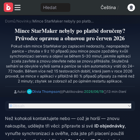
Hledat
Čeština
/
Domů
/
Novinky
/
Mince StarMaker nebyly po platbě doručeny? Průvodce opravou a obnovou pro červen 2026
Mince StarMaker nebyly po platbě doručeny?
Průvodce opravou a obnovou pro červen 2026
Pokud vám mince StarMaker po zaplacení nedorazily, nepropadejte
panice – zhruba v 9 z 10 případů jsou mince pouze zpožděny kvůli
synchronizaci serveru a objeví se během 5–30 minut, jakmile aplikaci
zcela zavřete a znovu otevřete nebo se znovu přihlásíte. Skutečná
selhání se obvykle vyřeší sama a peníze se vám automaticky vrátí do 24–
72 hodin. Během více než 15 testovacích dobití, která jsem v roce 2026
provedl, se mince v aplikaci v přibližně 80 % případů připsaly za méně než
2 minuty; zbytek se zobrazil až po úplném restartu aplikace.
Autor:
Olivia Thompson
Publikováno:
2026/06/19
13 min čtení
Obsah
Než kohokoli kontaktujete nebo — což je horší — znovu
nakoupíte, udělejte tři věci: připravte si své
ID objednávky
,
vynuťte synchronizaci a ověřte, zda jste při placení použili