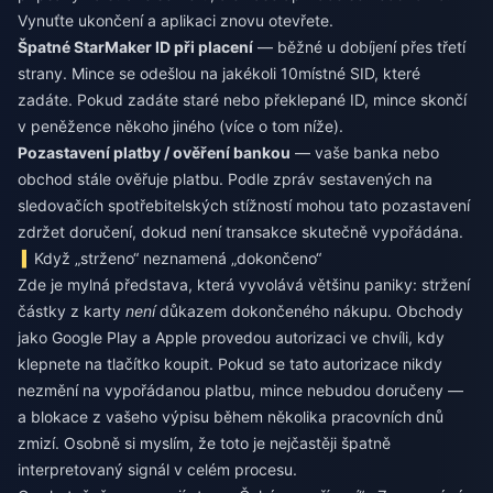
Vynuťte ukončení a aplikaci znovu otevřete.
Špatné StarMaker ID při placení
— běžné u dobíjení přes třetí
strany. Mince se odešlou na jakékoli 10místné SID, které
zadáte. Pokud zadáte staré nebo překlepané ID, mince skončí
v peněžence někoho jiného (více o tom níže).
Pozastavení platby / ověření bankou
— vaše banka nebo
obchod stále ověřuje platbu. Podle zpráv sestavených na
sledovačích spotřebitelských stížností mohou tato pozastavení
zdržet doručení, dokud není transakce skutečně vypořádána.
Když „strženo“ neznamená „dokončeno“
Zde je mylná představa, která vyvolává většinu paniky: stržení
částky z karty
není
důkazem dokončeného nákupu. Obchody
jako Google Play a Apple provedou autorizaci ve chvíli, kdy
klepnete na tlačítko koupit. Pokud se tato autorizace nikdy
nezmění na vypořádanou platbu, mince nebudou doručeny —
a blokace z vašeho výpisu během několika pracovních dnů
zmizí. Osobně si myslím, že toto je nejčastěji špatně
interpretovaný signál v celém procesu.