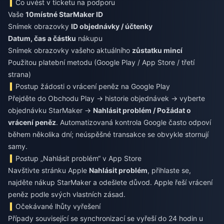
Co uvést v ticketu na podporu
Vaše
10místné StarMaker ID
Snímek obrazovky
ID objednávky / účtenky
Datum, čas a částku
nákupu
Snímek obrazovky vašeho aktuálního
zůstatku mincí
Použitou platební metodu (Google Play / App Store / třetí
strana)
Postup žádosti o vrácení peněz na Google Play
Přejděte do Obchodu Play → historie objednávek → vyberte
objednávku StarMaker →
Nahlásit problém / Požádat o
vrácení peněz
. Automatizovaná kontrola Google často odpoví
během několika dní; neúspěšné transakce se obvykle stornují
samy.
Postup „Nahlásit problém“ v App Store
Navštivte stránku Apple
Nahlásit problém
, přihlaste se,
najděte nákup StarMaker a odešlete důvod. Apple řeší vrácení
peněz podle svých vlastních zásad.
Očekávané lhůty vyřešení
Případy související se synchronizací se vyřeší do 24 hodin u