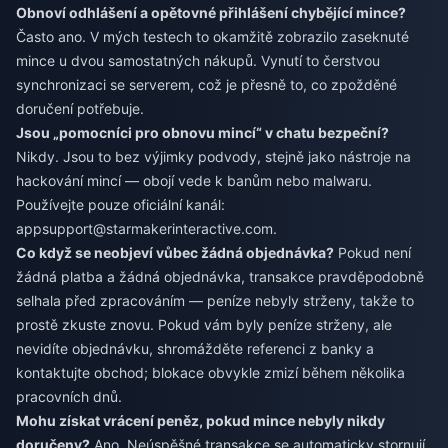
Obnoví odhlášení a opětovné přihlášení chybějící mince?
Často ano. V mých testech to okamžitě zobrazilo zaseknuté
mince u dvou samostatných nákupů. Vynutí to čerstvou
synchronizaci se serverem, což je přesně to, co zpožděné
doručení potřebuje.
Jsou „pomocníci pro obnovu mincí“ v chatu bezpeční?
Nikdy. Jsou to bez výjimky podvody, stejně jako nástroje na
hackování mincí — obojí vede k banům nebo malwaru.
Používejte pouze oficiální kanál:
appsupport@starmakerinteractive.com
.
Co když se neobjeví vůbec žádná objednávka?
Pokud není
žádná platba a žádná objednávka, transakce pravděpodobně
selhala před zpracováním — peníze nebyly strženy, takže to
prostě zkuste znovu. Pokud vám byly peníze strženy, ale
nevidíte objednávku, shromážděte referenci z banky a
kontaktujte obchod; blokace obvykle zmizí během několika
pracovních dnů.
Mohu získat vrácení peněz, pokud mince nebyly nikdy
doručeny?
Ano. Neúspěšné transakce se automaticky stornují