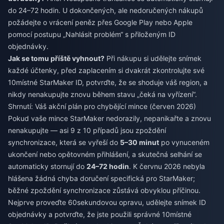
do 24–72 hodin. U dokončených, ale nedoručených nákupů
požádejte o vrácení peněz přes Google Play nebo Apple
pomocí postupu „Nahlásit problém“ s přiloženým ID
objednávky.
Jak se tomu příště vyhnout?
Při nákupu si udělejte snímek
každé účtenky, před zaplacením si dvakrát zkontrolujte své
10místné StarMaker ID, potvrďte, že se shoduje váš region, a
nikdy nenakupujte znovu během stavu „čeká na vyřízení“.
Shrnutí: Váš akční plán pro chybějící mince (červen 2026)
Pokud vaše mince StarMaker nedorazily, nepanikařte a znovu
nenakupujte — asi 9 z 10 případů jsou zpoždění
synchronizace, která se vyřeší do
5–30 minut
po vynuceném
ukončení nebo opětovném přihlášení, a skutečná selhání se
automaticky stornují do
24–72 hodin
. K červnu 2026 nebyla
hlášena žádná chyba doručení specifická pro StarMaker;
běžné zpoždění synchronizace zůstává obvyklou příčinou.
Nejprve proveďte 60sekundovou opravu, udělejte snímek ID
objednávky a potvrďte, že jste použili správné 10místné