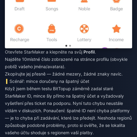
Otevřete StarMaker a klepněte na svůj
Profil
.
Najděte 10místné číslo zobrazené na stránce profilu (obvykle
poblíž vašeho jména/avatara).
Zkopírujte jej přesně — žádné mezery, žádné znaky navíc.
Scénář: mince doručeny na špatný účet
Když jsem během testu BitTopup záměrně zadal staré
StarMaker ID, mince šly přímo na špatný účet a vyžadovaly
vyšetření přes ticket na podporu. Nyní tuto chybu neustále
vídám v diskuzích. Ponaučení: špatné ID není chyba platformy
— je to chyba při zadávání, které lze předejít. Neshoda regionů
způsobuje podobné problémy, proto si ověřte, že se lokalita
vašeho účtu shoduje s regionem vaší platby.