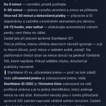
Do 5 minut
— normální, prostě počkejte.
5–30 minut
— jednou vynuťte ukončení a znovu se přihlaste.
Více než 30 minut u dokončené platby
— připravte si ID
objednávky a začněte s kontrolním seznamem pro obnovu.
24–72 hodin, stav selhal
— očekávejte automatické vrácení
peněz; není třeba nic dělat.
Zadali jste při placení správné StarMaker ID?
Toto je příčina, kterou většina obecných návodů ignoruje — a je
to hlavní důvod, proč mince v reálném světě „mizejí“. Na
platformách třetích stran se mince doručí na jakékoli 10místné
SID, které napíšete. Pokud uděláte chybu, doručení je
prakticky nevratné.
StarMaker ID vs. uživatelské jméno — proč na tom záleží
Vaše
uživatelské jméno
je zobrazované jméno. Vaše
StarMaker ID (SID)
je
10místné číslo
zobrazené na vaší
profilové stránce a je to jediný identifikátor, který směruje
mince na váš účet. Komunitní návody jsou v tomto přímočaré:
správné SID zabrání naprosté většině selhání doručení. Zadání