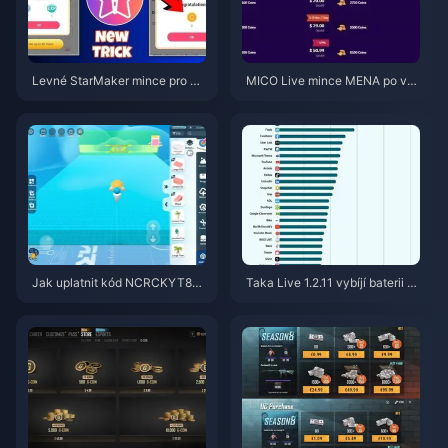
Levné StarMaker mince pro ko
MICO Live mince MENA po ver
nkurzy SupernovaX 2026 (slev
zi v5.2: Nejlevnější nabídky 20
a 12–23 %)
26
Jak uplatnit kód NCRCKYT8EF
Taka Live 1.2.11 vybíjí baterii př
pro získání Eggy Coins zdarma
íliš rychle po aktualizaci z červ
(srpen 2026)
ence 2026? Příčiny a řešení