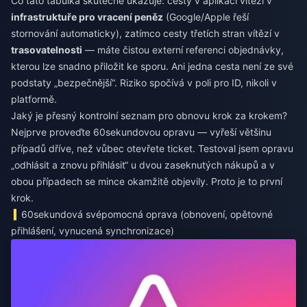
Co tato tabulka skutečně ukazuje: cesty v aplikaci vítězí v
infrastruktuře pro vracení peněz
(Google/Apple řeší
stornování automaticky), zatímco cesty třetích stran vítězí v
trasovatelnosti
— máte čistou externí referenci objednávky,
kterou lze snadno přiložit ke sporu. Ani jedna cesta není ze své
podstaty „bezpečnější“. Riziko spočívá v poli pro ID, nikoli v
platformě.
Jaký je přesný kontrolní seznam pro obnovu krok za krokem?
Nejprve proveďte 60sekundovou opravu — vyřeší většinu
případů dříve, než vůbec otevřete ticket. Testoval jsem opravu
„odhlásit a znovu přihlásit“ u dvou zaseknutých nákupů a v
obou případech se mince okamžitě objevily. Proto je to první
krok.
60sekundová svépomocná oprava (obnovení, opětovné
přihlášení, vynucená synchronizace)