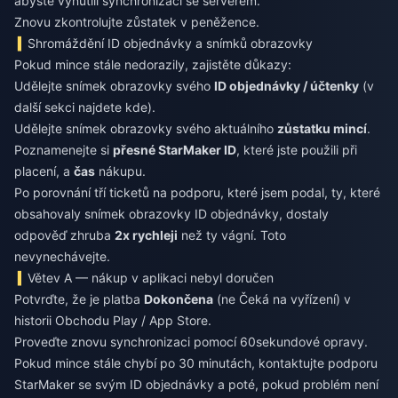
abyste vynutili synchronizaci se serverem.
Znovu zkontrolujte zůstatek v peněžence.
Shromáždění ID objednávky a snímků obrazovky
Pokud mince stále nedorazily, zajistěte důkazy:
Udělejte snímek obrazovky svého
ID objednávky / účtenky
(v
další sekci najdete kde).
Udělejte snímek obrazovky svého aktuálního
zůstatku mincí
.
Poznamenejte si
přesné StarMaker ID
, které jste použili při
placení, a
čas
nákupu.
Po porovnání tří ticketů na podporu, které jsem podal, ty, které
obsahovaly snímek obrazovky ID objednávky, dostaly
odpověď zhruba
2x rychleji
než ty vágní. Toto
nevynechávejte.
Větev A — nákup v aplikaci nebyl doručen
Potvrďte, že je platba
Dokončena
(ne Čeká na vyřízení) v
historii Obchodu Play / App Store.
Proveďte znovu synchronizaci pomocí 60sekundové opravy.
Pokud mince stále chybí po 30 minutách, kontaktujte podporu
StarMaker se svým ID objednávky a poté, pokud problém není