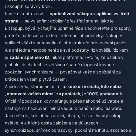
nakoupit“ správný krok.
K velké kontroverzi —
spolehlivost nákupu v aplikaci vs. třetí
strana
— se vyjádřím: dobíjení přes třetí strany, jako je
BitTopup, bývá
rychlejší
a upřímně
lépe sledovatelné
pro spory,
protože máte čistou externí referenci objednávky. Nákup v
aplikaci vítězí v automatické infrastruktuře pro vracení peněz.
Ale ani jedna metoda není ze své podstaty rizikovější. Rizikem
je
zadání špatného ID
, nikoli platforma. Tvrdím, že panika v
globálních chatech je většinou špatně diagnostikované
zpoždění synchronizace — považovat každé zpoždění za
krádež jen všem plýtvá časem.
A jedna věc, kterou nezmírním:
kdokoli v chatu, kdo nabízí
„obnovení vašich mincí“ za poplatek, je 100% podvodník.
Oficiální podpora nikdy nefunguje přes náhodné uživatele a
nástroje na hackování mincí vedou k banům nebo malwaru.
Jako někdo, kdo občas utrácí, chápu, že zaseknutý nákup
naštve. Ale klidná cesta založená na důkazech —
synchronizace, snímek obrazovky, počkání na lhůtu, eskalace s