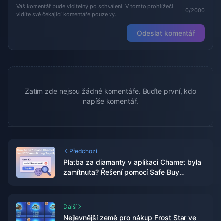
Váš komentář bude viditelný po schválení. V tomto prohlížeči
0/2000
vidíte své čekající komentáře pouze vy.
Odeslat komentář
Zatím zde nejsou žádné komentáře. Buďte první, kdo
napíše komentář.
Předchozí
Platba za diamanty v aplikaci Chamet byla
zamítnuta? Řešení pomocí Safe Buy
(červen 2026)
Další
Nejlevnější země pro nákup Frost Star ve