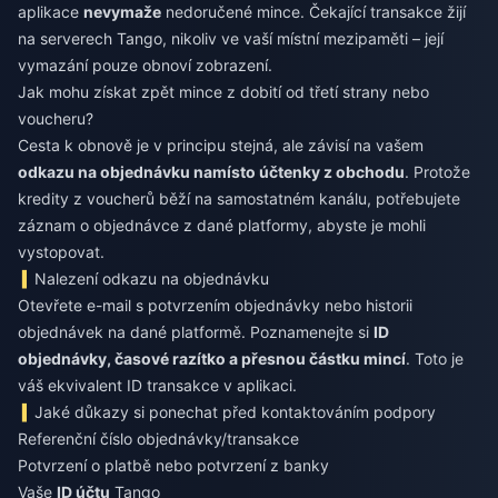
aplikace
nevymaže
nedoručené mince. Čekající transakce žijí
na serverech Tango, nikoliv ve vaší místní mezipaměti – její
vymazání pouze obnoví zobrazení.
Jak mohu získat zpět mince z dobití od třetí strany nebo
voucheru?
Cesta k obnově je v principu stejná, ale závisí na vašem
odkazu na objednávku namísto účtenky z obchodu
. Protože
kredity z voucherů běží na samostatném kanálu, potřebujete
záznam o objednávce z dané platformy, abyste je mohli
vystopovat.
Nalezení odkazu na objednávku
Otevřete e-mail s potvrzením objednávky nebo historii
objednávek na dané platformě. Poznamenejte si
ID
objednávky, časové razítko a přesnou částku mincí
. Toto je
váš ekvivalent ID transakce v aplikaci.
Jaké důkazy si ponechat před kontaktováním podpory
Referenční číslo objednávky/transakce
Potvrzení o platbě nebo potvrzení z banky
Vaše
ID účtu
Tango