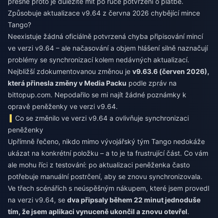
přesně proto je důležité mít po ruce potvrzení o platbě.
Způsobuje aktualizace v9.64 z června 2026 chybějící mince
Tango?
Neexistuje žádná oficiálně potvrzená chyba připisování mincí
ve verzi v9.64 – ale načasování a objem hlášení silně naznačují
problémy se synchronizací kolem nedávných aktualizací.
Nejbližší zdokumentovanou změnou je
v9.63.6 (červen 2026),
která přinesla změny v Media Packu
podle zpráv na
bittopup.com. Nepodařilo se mi najít žádné poznámky k
opravě peněženky ve verzi v9.64.
Co se změnilo ve verzi v9.64 a ovlivňuje synchronizaci
peněženky
Upřímně řečeno, nikdo mimo vývojářský tým Tango nedokáže
ukázat na konkrétní položku – a to je ta frustrující část. Co vám
ale mohu říci z testování: po aktualizaci peněženka často
potřebuje manuální postrčení, aby se znovu synchronizovala.
Ve třech scénářích s neúspěšným nákupem, které jsem provedl
na verzi v9.64, se
dva připsaly během 22 minut jednoduše
tím, že jsem aplikaci vynuceně ukončil a znovu otevřel
.