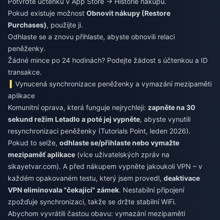
Potvrďte účtenku v App Store → Historie nákupů.
Pokud existuje možnost
Obnovit nákupy (Restore
Purchases)
, použijte ji.
Odhlaste se a znovu přihlaste, abyste obnovili relaci
peněženky.
Žádné mince po 24 hodinách? Podejte žádost s účtenkou a ID
transakce.
Vynucená synchronizace peněženky a vymazání mezipaměti
aplikace
Komunitní oprava, která funguje nejrychleji:
zapněte na 30
sekund režim Letadlo a poté jej vypněte
, abyste vynutili
resynchronizaci peněženky (Tutorials Point, leden 2026).
Pokud to selže,
odhlaste se/přihlaste nebo vymažte
mezipaměť aplikace
(více uživatelských zpráv na
sikayetvar.com). A před nákupem vypněte jakoukoli VPN – v
každém opakovaném testu, který jsem provedl,
deaktivace
VPN eliminovala "čekající" zámek
. Nestabilní připojení
zpožďuje synchronizaci, takže se držte stabilní WiFi.
Abychom vyvrátili častou obavu: vymazání mezipaměti