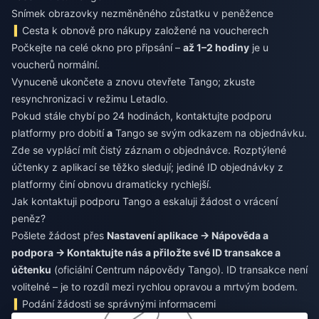
Snímek obrazovky nezměněného zůstatku v peněžence
Cesta k obnově pro nákupy založené na voucherech
Počkejte na celé okno pro připsání –
až 1–2 hodiny
je u
voucherů normální.
Vynuceně ukončete a znovu otevřete Tango; zkuste
resynchronizaci v režimu Letadlo.
Pokud stále chybí po 24 hodinách, kontaktujte podporu
platformy pro dobití
a
Tango se svým odkazem na objednávku.
Zde se vyplácí mít čistý záznam o objednávce. Rozptýlené
účtenky z aplikací se těžko sledují; jediné ID objednávky z
platformy činí obnovu dramaticky rychlejší.
Jak kontaktuji podporu Tango a eskaluji žádost o vrácení
peněz?
Pošlete žádost přes
Nastavení aplikace → Nápověda a
podpora → Kontaktujte nás a přiložte své ID transakce a
účtenku
(oficiální Centrum nápovědy Tango). ID transakce není
volitelné – je to rozdíl mezi rychlou opravou a mrtvým bodem.
Podání žádosti se správnými informacemi