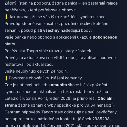
Žádný lístek na podporu, žádná panika – jen zastaralá relace
peněženky, která potřebovala obnovit.
Jak poznat, že se vás týká zpoždění synchronizace
Pravděpodobně vás zasáhlo zpoždění (nikoliv skutečné
selhání), pokud platí
všechny
následující body:
Vaše banka nebo obchod s aplikacemi ukazuje
dokončenou
platbu.
Peněženka Tango stále ukazuje starý zůstatek.
Právě jste aktualizovali na v9.64 nebo jste aplikaci nedávno
restartovali po aktualizaci.
Ještě neuplynulo celých 24 hodin.
Potvrzené chování vs. hlášení komunity
Zde je upřímný pohled:
komunita
široce hlásí zpoždění
synchronizace po aktualizaci a trik s restartem v režimu
Letadlo (Tutorials Point, leden 2026) je přímo řeší.
Oficiální
strana
žádné uznání chyby specifické pro v9.64 nenabízí –
Centrum nápovědy Tango stále odkazuje na svůj osvědčený
postup restartu a následného kontaktu (článek 2985298,
poprvé publikován 14. července 2021, stále odkazován v roce