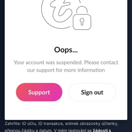
Zahrňte: ID účtu, ID transakce, snímek obrazovky účtenky,
přesnou částku a datum. V mém testování se
žádosti s