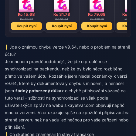
Kč 15.68
Kč 31.78
Kč 79.68
Kč 159
Kč 25.77
Kč 51.84
Kč 130.10
Kč 260
Koupit nyní
Koupit nyní
Koupit nyní
Koupit 
Jde o známou chybu verze v9.64, nebo o problém na straně
účtu?
Je mnohem pravděpodobnější, že jde o problém se
synchronizací na backendu, než že by bylo něco rozbitého
přímo ve vašem účtu. Rozsáhle jsem hledal poznámky k verzi
v9.64, které by dokumentovaly chybu s mincemi, a nenašel
jsem
žádný potvrzený důkaz
o chybě připisování vázané na
tuto verzi – stížnosti na synchronizaci se však podle
uživatelských zpráv na webu sikayetvar.com objevují napříč
mnoha verzemi. Vzor ukazuje spíše na zpoždění připisování na
straně serveru než na vadu jedinečnou pro vaše zařízení nebo
přihlášení.
Co skutečně znamenají tři stavy transakce