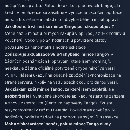
neúspěšnou platbu. Platba dorazí ke zpracovateli Tango, ale
kredit v peněžence se zasekne – vynucené ukončení aplikace
nebo trik s režimem Letadlo to obvykle během minut opraví.
Jak dlouho trvá, než se mince Tango po nákupu objeví?
Méně než 5 minut u přímých nákupů v aplikaci, až 1–2 hodiny u
voucherů. Cokoliv po 24 hodinách u potvrzené platby
považujte za nenormální a hodné eskalace.
Způsobuje aktualizace v9.64 chybějící mince Tango?
V
žádných poznámkách k opravám, které jsem mohl najít,
neexistuje žádná oficiálně potvrzená chyba mincí ve verzi
v9.64. Hlášení ukazují na obecné zpoždění synchronizace na
straně serveru, nikoliv na vadu specifickou pro danou verzi.
Jak získám zpět mince Tango, za které jsem zaplatil, ale
neobdržel je?
Vynuceně ukončete aplikaci, restartujte zařízení
a znovu zkontrolujte (Centrum nápovědy Tango). Zkuste
resynchronizaci v režimu Letadlo. Pokud stále chybí po 24
hodinách, podejte žádost na podporu se svým ID transakce.
Mohu získat vrácení peněz, pokud mince Tango nikdy