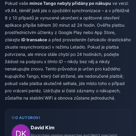
Pokud vaše
mince Tango nebyly přidány po nákupu
ve verzi
v9.64, téměř jistě jde o zpoždění synchronizace – a v přibližně
8 z 10 případů je vynucené ukončení a opětovné otevření
aplikace připíše během 30 minut až 24 hodin. Ověřte platbu
prostřednictvím účtenky z Google Play nebo App Store,
získejte
ID transakce
a před provedením čehokoliv drastického
zkuste resynchronizaci v režimu Letadlo. Pokud je platba
potvrzena, ale mince stále chybí po 24 hodinách, podejte
žádost na podporu
s tímto ID
– nikdy bez něj a nikdy
nenakupujte znovu. Tento průvodce je určen pro každého
kupujícího Tango, který čelí stržené, ale nedoručené platbě;
pokud vaše platba skutečně selhala, jde místo toho o případ
pro vrácení peněz. Udržujte si čisté záznamy o nákupech,
zůstaňte na stabilní WiFi a obnova zůstane jednoduchá.
O AUTOROVI
David Kim
Blockchain gaming researcher and Web3 specialist