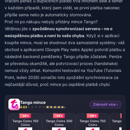
Vrácení peněz u duplicitních plateb trvá mnohem déle a téměř
v každém případě, který jsem viděl, se první platba nakonec
připíše sama nebo je automaticky stornována.
Proč mi po nákupu nebyly přidány mince Tango?
Většinou jde o
zpožděnou synchronizaci serveru – ne o
neúspěšnou platbu a není to vaše chyba
. Když si v aplikaci
koupíte mince, musí se shodnout dva samostatné systémy: váš
obchod s aplikacemi (Google Play nebo Apple) potvrdí platbu a
následně backend peněženky Tango připíše zůstatek. Peníze
se převedou okamžitě, ale potvrzovací proces (handshake)
nemusí vždy stíhat. Komunitní testování na YouTube (Tutorials
Point, leden 2026) označilo toto zpoždění synchronizace za
nejčastější důvod, proč mince po úspěšné platbě chybí.
Tango mince
Zobrazit více ›
4.63
888 prodáno
-39%
-39%
-39%
-39
Tango Coins 150
Tango Coins 300
Tango Coins 750
Tango Coin
Coins
Coins
Coins
Coin