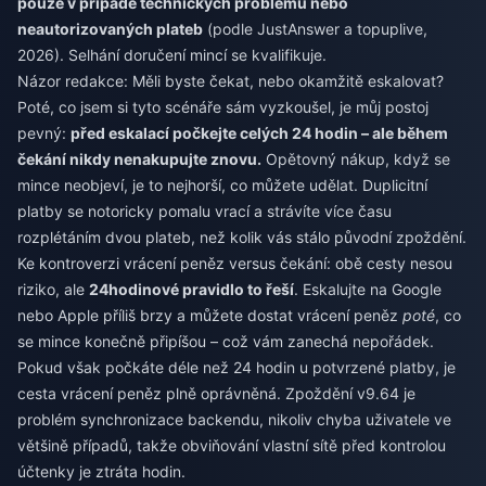
pouze v případě technických problémů nebo
neautorizovaných plateb
(podle JustAnswer a topuplive,
2026). Selhání doručení mincí se kvalifikuje.
Názor redakce: Měli byste čekat, nebo okamžitě eskalovat?
Poté, co jsem si tyto scénáře sám vyzkoušel, je můj postoj
pevný:
před eskalací počkejte celých 24 hodin – ale během
čekání nikdy nenakupujte znovu.
Opětovný nákup, když se
mince neobjeví, je to nejhorší, co můžete udělat. Duplicitní
platby se notoricky pomalu vrací a strávíte více času
rozplétáním dvou plateb, než kolik vás stálo původní zpoždění.
Ke kontroverzi vrácení peněz versus čekání: obě cesty nesou
riziko, ale
24hodinové pravidlo to řeší
. Eskalujte na Google
nebo Apple příliš brzy a můžete dostat vrácení peněz
poté
, co
se mince konečně připíšou – což vám zanechá nepořádek.
Pokud však počkáte déle než 24 hodin u potvrzené platby, je
cesta vrácení peněz plně oprávněná. Zpoždění v9.64 je
problém synchronizace backendu, nikoliv chyba uživatele ve
většině případů, takže obviňování vlastní sítě před kontrolou
účtenky je ztráta hodin.