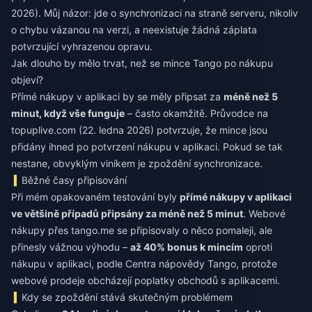
2026). Můj názor: jde o synchronizaci na straně serveru, nikoliv
o chybu vázanou na verzi, a neexistuje žádná záplata
potvrzující vyhrazenou opravu.
Jak dlouho by mělo trvat, než se mince Tango po nákupu
objeví?
Přímé nákupy v aplikaci by se měly připsat za
méně než 5
minut, když vše funguje
– často okamžitě. Průvodce na
topuplive.com (22. ledna 2026) potvrzuje, že mince jsou
přidány ihned po potvrzení nákupu v aplikaci. Pokud se tak
nestane, obvyklým viníkem je zpoždění synchronizace.
Běžné časy připisování
Při mém opakovaném testování byly
přímé nákupy v aplikaci
ve většině případů připsány za méně než 5 minut
. Webové
nákupy přes tango.me se připisovaly o něco pomaleji, ale
přinesly vážnou výhodu –
až 40% bonus k mincím
oproti
nákupu v aplikaci, podle Centra nápovědy Tango, protože
webové prodeje obcházejí poplatky obchodů s aplikacemi.
Kdy se zpoždění stává skutečným problémem