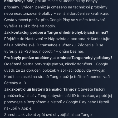
nedorazily?
Ano, pokud mince skutečně nikdy nebyly
připsány. Vrácení peněz je omezeno na technické problémy
nebo neautorizované platby – selhání doručení se kvalifikuje.
Cesta vrácení peněz přes Google Play se v mém testování
vyřešila za přibližně 48 hodin.
Jak kontaktuji podporu Tango ohledně chybějících mincí?
Přejděte do Nastavení → Nápověda a podpora → Kontaktujte
nás a přiložte své ID transakce a účtenku. Žádosti s ID se
vyřešily za ~36 hodin oproti 4+ dnům bez něj.
Proč byly peníze odečteny, ale mince Tango nebyly přidány?
Odečtená platba potvrzuje platbu, nikoliv doručení – Google
uvádí, že za doručení položek v aplikaci odpovídá vývojář.
Kredit se zasekl na straně Tango, což je řešitelné pomocí vaší
účtenky a ID.
Jak zkontroluji historii transakcí Tango?
Otevřete historii
peněženky/mincí v Tango, abyste našli ID transakce, a poté jej
porovnejte s Rozpočtem a historií v Google Play nebo Historií
nákupů v Apple.
Shrnutí: Jak získat zpět své chybějící mince Tango