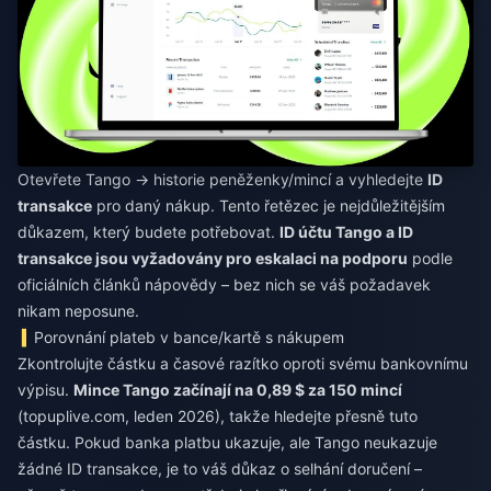
Otevřete Tango → historie peněženky/mincí a vyhledejte
ID
transakce
pro daný nákup. Tento řetězec je nejdůležitějším
důkazem, který budete potřebovat.
ID účtu Tango a ID
transakce jsou vyžadovány pro eskalaci na podporu
podle
oficiálních článků nápovědy – bez nich se váš požadavek
nikam neposune.
Porovnání plateb v bance/kartě s nákupem
Zkontrolujte částku a časové razítko oproti svému bankovnímu
výpisu.
Mince Tango začínají na 0,89 $ za 150 mincí
(topuplive.com, leden 2026), takže hledejte přesně tuto
částku. Pokud banka platbu ukazuje, ale Tango neukazuje
žádné ID transakce, je to váš důkaz o selhání doručení –