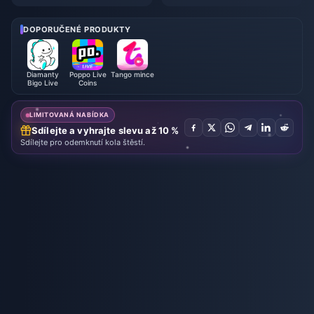
událost ve hře Where Winds M
ve: Kompletní průvodce pro úpl
eet – červenec 2026: Kompletn
né začátečníky | červenec 20
í seznam, měna a priorita
26
DOPORUČENÉ PRODUKTY
Diamanty
Poppo Live
Tango mince
Bigo Live
Coins
LIMITOVANÁ NABÍDKA
Sdílejte a vyhrajte slevu až 10 %
Sdílejte pro odemknutí kola štěstí.