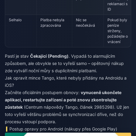
reklamaci s
ID
Selhalo
Platba nebyla
Nic se
Pokud byly
zpracována
neočekává
peníze
strženy,
požádejte o
vrácení
Pastí je stav
Čekající (Pending)
. Vypadá to alarmujícím
způsobem, ale obvykle se to vyřeší samo – opětovný nákup
zde vytváří noční můry s duplicitními platbami.
Jak opravit mince Tango, které nebyly přidány na Androidu a
iOS?
Začněte oficiálním postupem obnovy:
vynuceně ukončete
aplikaci, restartujte zařízení a poté znovu zkontrolujte
zůstatek
(Centrum nápovědy Tango, článek 2985298). Už jen
toto vyřeší většinu problémů se synchronizací dříve, než do
procesu vstoupí podpora.
Postup opravy pro Android (nákupy přes Google Play)