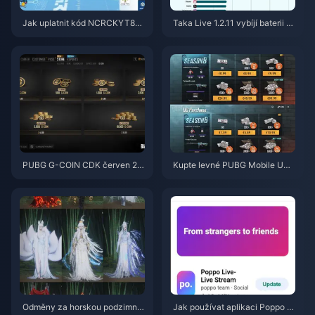
Jak uplatnit kód NCRCKYT8EF
Taka Live 1.2.11 vybíjí baterii př
pro získání Eggy Coins zdarma
íliš rychle po aktualizaci z červ
(srpen 2026)
ence 2026? Příčiny a řešení
PUBG G-COIN CDK červen 20
Kupte levné PUBG Mobile UC
26: Vyplatí se opravdu dvojitá
pro spolupráci s Naruto Shippu
promo akce za 91,43 $?
den (červenec 2026): Ceny, ne
jlepší balíčky a bezpečné dobit
í
Odměny za horskou podzimní
Jak používat aplikaci Poppo Li