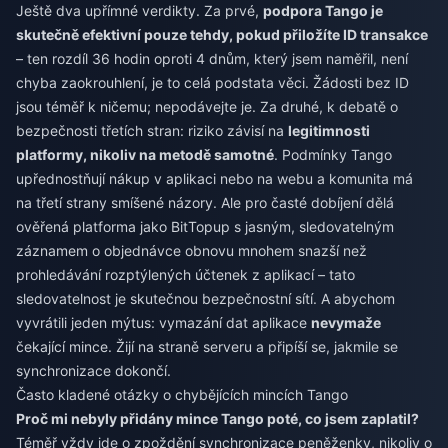
Ještě dva upřímné verdikty. Za prvé,
podpora Tango je
skutečně efektivní pouze tehdy, pokud přiložíte ID transakce
– ten rozdíl 36 hodin oproti 4 dnům, který jsem naměřil, není
chyba zaokrouhlení, je to celá podstata věci. Žádosti bez ID
jsou téměř k ničemu; nepodávejte je. Za druhé, k debatě o
bezpečnosti třetích stran: riziko závisí na
legitimnosti
platformy, nikoliv na metodě samotné
. Podmínky Tango
upřednostňují nákup v aplikaci nebo na webu a komunita má
na třetí strany smíšené názory. Ale pro časté dobíjení dělá
ověřená platforma jako BitTopup s jasným, sledovatelným
záznamem o objednávce obnovu mnohem snazší než
prohledávání rozptýlených účtenek z aplikací – tato
sledovatelnost je skutečnou bezpečnostní sítí. A abychom
vyvrátili jeden mýtus: vymazání dat aplikace
nevymaže
čekající mince. Žijí na straně serveru a připíší se, jakmile se
synchronizace dokončí.
Často kladené otázky o chybějících mincích Tango
Proč mi nebyly přidány mince Tango poté, co jsem zaplatil?
Téměř vždy jde o zpoždění synchronizace peněženky, nikoliv o