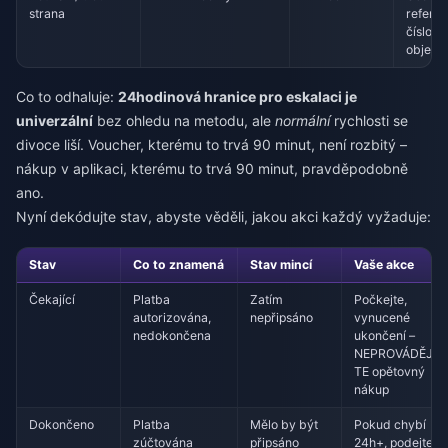
strana
referen
číslo
objedn
Co to odhaluje:
24hodinová hranice pro eskalaci je
univerzální
bez ohledu na metodu, ale
normální
rychlosti se
divoce liší. Voucher, kterému to trvá 90 minut, není rozbitý –
nákup v aplikaci, kterému to trvá 90 minut, pravděpodobně
ano.
Nyní dekódujte stav, abyste věděli, jakou akci každý vyžaduje:
Stav
Co to znamená
Stav mincí
Vaše akce
Čekající
Platba
Zatím
Počkejte,
autorizována,
nepřipsáno
vynucené
nedokončena
ukončení –
NEPROVÁDĚJ
TE opětovný
nákup
Dokončeno
Platba
Mělo by být
Pokud chybí
zúčtována
připsáno
24h+, podejte