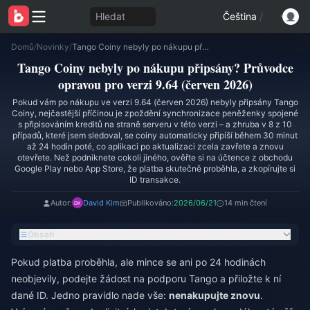
Hledat
Čeština
/
Domů
/
Novinky
/
Tango Coiny nebyly po nákupu připsány? Průvodce opravou pro verzi 9.64 (červen 2026)
Tango Coiny nebyly po nákupu připsány? Průvodce
opravou pro verzi 9.64 (červen 2026)
Pokud vám po nákupu ve verzi 9.64 (červen 2026) nebyly připsány Tango
Coiny, nejčastější příčinou je zpoždění synchronizace peněženky spojené
s připisováním kreditů na straně serveru v této verzi – a zhruba v 8 z 10
případů, které jsem sledoval, se coiny automaticky připíší během 30 minut
až 24 hodin poté, co aplikaci po aktualizaci zcela zavřete a znovu
otevřete. Než podniknete cokoli jiného, ověřte si na účtence z obchodu
Google Play nebo App Store, že platba skutečně proběhla, a zkopírujte si
ID transakce.
Autor:
David Kim
Publikováno:
2026/06/21
14 min čtení
Obsah
Pokud platba proběhla, ale mince se ani po 24 hodinách
neobjevily, podejte žádost na podporu Tango a přiložte k ní
dané ID. Jedno pravidlo nade vše:
nenakupujte znovu
.