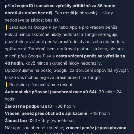
přiloženým ID transakce vyřešily přibližně za 36 hodin,
oproti 4+ dnům bez něj
. Ten rozdíl je obrovský – nikdy
nepodávejte žádost bez ID.
Eskalace na Google Play nebo Apple pro vrácení peněz
Pokud mince skutečně nikdy nedorazí a Tango nereaguje,
požádejte o vrácení peněz prostřednictvím svého obchodu s
aplikacemi. Záměrně jsem replikoval platbu "strženo, ale bez
mincí" přes Google Play a
cesta vrácení peněz se vyřešila za
48 hodin
, když mince skutečně nikdy nedorazily.
Upozorňujeme na postoj Googlu: za doručení odpovídá vývojář,
takže vás mohou nejprve přesměrovat na Tango.
Realistické časové rámce řešení
Automatické připsání (synchronizace v9.64):
30 min – 24
hodin
Žádost na podporu s ID:
~36 hodin
Vrácení peněz přes obchod s aplikacemi:
~48 hodin
Žádost bez ID:
4+ dny (vyhněte se)
Nákupy jsou obecně konečné;
vrácení peněz je poskytováno