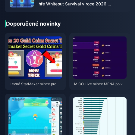
hře Whiteout Survival v roce 2026:
Turecko, nebo Brazílie?
Doporučené novinky
Levné StarMaker mince pro ko
MICO Live mince MENA po ver
nkurzy SupernovaX 2026 (slev
zi v5.2: Nejlevnější nabídky 20
a 12–23 %)
26