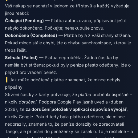
Váš nákup se nachází v jednom ze tří stavů a každý vyžaduje
jinou reakci:
Čekající (Pending)
— Platba autorizována, připisování ještě
nebylo dokončeno. Počkejte; nenakupujte znovu.
Dokončeno (Completed)
— Platba byla z vaší strany stržena.
Pokud mince stále chybí, jde o chybu synchronizace, kterou je
třeba řešit.
Selhalo (Failed)
— Platba neproběhla. Žádná částka by
neměla být stržena; pokud byly peníze přesto odečteny, jde o
případ pro vrácení peněz.
Jak může odečtená platba znamenat, že mince nebyly
připsány
Stržení částky z karty potvrzuje, že
platba
proběhla úspěšně –
nikoliv
doručení
. Podpora Google Play jasně uvedla (duben
2026), že
za doručení položek v aplikaci odpovídá vývojář
,
nikoliv Google. Pokud tedy byla platba odečtena, ale mince
nedorazily, znamená to, že peníze dorazily ke zpracovateli
Tango, ale připsání do peněženky se zaseklo. To je řešitelné – a