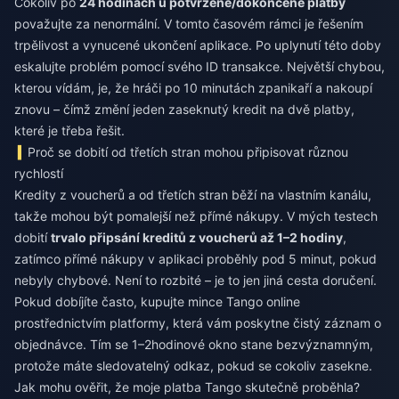
Cokoliv po
24 hodinách u potvrzené/dokončené platby
považujte za nenormální. V tomto časovém rámci je řešením
trpělivost a vynucené ukončení aplikace. Po uplynutí této doby
eskalujte problém pomocí svého ID transakce. Největší chybou,
kterou vídám, je, že hráči po 10 minutách zpanikaří a nakoupí
znovu – čímž změní jeden zaseknutý kredit na dvě platby,
které je třeba řešit.
Proč se dobití od třetích stran mohou připisovat různou
rychlostí
Kredity z voucherů a od třetích stran běží na vlastním kanálu,
takže mohou být pomalejší než přímé nákupy. V mých testech
dobití
trvalo připsání kreditů z voucherů až 1–2 hodiny
,
zatímco přímé nákupy v aplikaci proběhly pod 5 minut, pokud
nebyly chybové. Není to rozbité – je to jen jiná cesta doručení.
Pokud dobíjíte často,
kupujte mince Tango online
prostřednictvím platformy, která vám poskytne čistý záznam o
objednávce. Tím se 1–2hodinové okno stane bezvýznamným,
protože máte sledovatelný odkaz, pokud se cokoliv zasekne.
Jak mohu ověřit, že moje platba Tango skutečně proběhla?