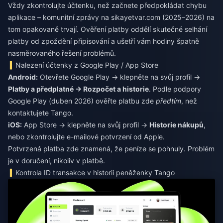
Vždy zkontrolujte účtenku, než začnete předpokládat chybu
aplikace – komunitní zprávy na sikayetvar.com (2025–2026) na
tom opakovaně trvají. Ověření platby oddělí skutečné selhání
platby od zpoždění připisování a ušetří vám hodiny špatně
nasměrovaného řešení problémů.
Nalezení účtenky z Google Play / App Store
Android:
Otevřete Google Play → klepněte na svůj profil →
Platby a předplatné → Rozpočet a historie
. Podle podpory
Google Play (duben 2026) ověřte platbu zde
předtím
, než
kontaktujete Tango.
iOS:
App Store → klepněte na svůj profil →
Historie nákupů
,
nebo zkontrolujte e-mailové potvrzení od Apple.
Potvrzená platba zde znamená, že peníze se pohnuly. Problém
je v doručení, nikoliv v platbě.
Kontrola ID transakce v historii peněženky Tango