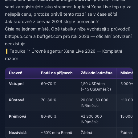
sami zaregistrujete jako streamer,
kupte si Xena Live top up za
nejlepší cenu
, protože právě tento rozdíl se v čase sčítá.
Jak si úrovně z června 2026 stojí v porovnání?
Čísla na jednom místě. Obě tabulky níže vycházejí z průvodců
bittopup.com a buffget.com pro rok 2026 — oficiální potvrzení
neexistuje.
Tabulka 1: Úrovně agentur Xena Live 2026 — Kompletní
rozbor
Úroveň
Podíl na příjmech
Základní odměna
Minimální
Vstupní
60–70 %
1,50 USD/den
5 000+
(~45 USD/měsíc)
Růstová
70–80 %
20 000–50 000
~10 000
INR/měsíc
Prémiová
80–90 %
Až 300 000
15 000+
INR/měsíc
Nezávislá
~50% míra Beanů
Žádná
Žádná