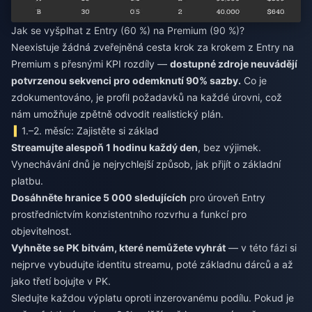
Jak se vyšplhat z Entry (60 %) na Premium (90 %)?
Neexistuje žádná zveřejněná cesta krok za krokem z Entry na
Premium s přesnými KPI rozdíly —
dostupné zdroje neuvádějí
potvrzenou sekvenci pro odemknutí 90% sazby.
Co je
zdokumentováno, je profil požadavků na každé úrovni, což
nám umožňuje zpětně odvodit realistický plán.
1.–2. měsíc: Zajistěte si základ
Streamujte alespoň 1 hodinu každý den
, bez výjimek.
Vynechávání dnů je nejrychlejší způsob, jak přijít o základní
platbu.
Dosáhněte hranice 5 000 sledujících
pro úroveň Entry
prostřednictvím konzistentního rozvrhu a funkcí pro
objevitelnost.
Vyhněte se PK bitvám, které nemůžete vyhrát
— v této fázi si
nejprve vybudujte identitu streamu, poté základnu dárců a až
jako třetí bojujte v PK.
Sledujte každou výplatu oproti inzerovanému podílu. Pokud je