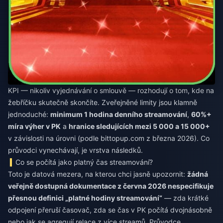
KPI — nikoliv vyjednávání o smlouvě — rozhodují o tom, kde na
žebříčku skutečně skončíte. Zveřejněné limity jsou klamně
jednoduché:
minimum 1 hodina denního streamování
,
60%+
míra výher v PK
a
hranice sledujících mezi 5 000 a 15 000+
v závislosti na úrovni (podle bittopup.com z března 2026). Co
průvodci vynechávají, je vrstva následků.
Co se počítá jako platný čas streamování?
Toto je datová mezera, na kterou chci jasně upozornit:
žádná
veřejně dostupná dokumentace z června 2026 nespecifikuje
přesnou definici „platné hodiny streamování“
— zda krátké
odpojení přeruší časovač, zda se čas v PK počítá dvojnásobně
nebo jak se agregují relace z více streamů. Průvodce