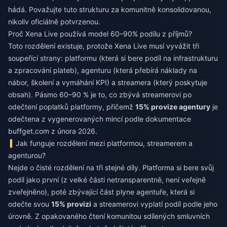
hádá. Považujte tuto strukturu za komunitně konsolidovanou,
nikoliv oficiálně potvrzenou.
Proč Xena Live používá model 60–90% podílu z příjmů?
Toto rozdělení existuje, protože Xena Live musí vyvážit tři
soupeřící strany: platformu (která si bere podíl na infrastrukturu
a zpracování plateb), agenturu (která přebírá náklady na
nábor, školení a vymáhání KPI) a streamera (který poskytuje
obsah). Pásmo 60–90 % je to, co zbývá streamerovi po
odečtení poplatků platformy, přičemž
15% provize agentury
je
odečtena z vygenerovaných mincí podle dokumentace
buffget.com z února 2026.
Jak funguje rozdělení mezi platformou, streamerem a
agenturou?
Nejde o čisté rozdělení na tři stejné díly. Platforma si bere svůj
podíl jako první (z velké části netransparentně, není veřejně
zveřejněno), poté zbývající část plyne agentuře, která si
odečte svou
15% provizi
a streamerovi vyplatí podíl podle jeho
úrovně. Z opakovaného čtení komunitou sdílených smluvních