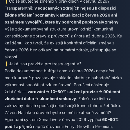
Co se skutečně změnilo v pravidlech v červnu 2026?
Transparentně:
v současných zdrojích nejsou k dispozici
žádné oficiální poznámky k aktualizaci z června 2026 ani
oznámení vývojářů, které by podrobně popisovaly změny.
Výše zdokumentovaná struktura úrovní odráží komunitně
konsolidované zprávy z průvodců z února až dubna 2026. Ke
každému, kdo tvrdí, že existují konkrétní oficiální změny z
června 2026 bez odkazů na primární zdroje, přistupujte se
skepsí.
Jaká jsou pravidla pro tresty agentur?
Podle dokumentace buffget.com z února 2026: nesplnění
metrik úrovně pozastavuje základní platbu; dlouhodobá nízká
výkonnost spouští přezkum úrovně. Porušení následuje
žebříček —
varování → 10–50% snížení provize → 90denní
zkušební doba → ukončení smlouvy
. Falešná aktivita a
zakázaný obsah spouštějí nejpřísnější konec tohoto žebříčku.
Závěr: Na jakou úroveň byste se měli skutečně zaměřit?
Agenturní systém Xena Live v červnu 2026 vyplácí
60–90%
podíl z příjmů
napříč úrovněmi Entry, Growth a Premium,