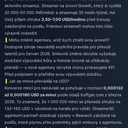
aktivního streamu). Streamer na úrovni Growth, který si vydělá
20 000–50 000 INR/měsíc a streamuje 30 hodin týdně, má
čistý příjem zhruba
2,50–7,00 USD/hodinu
před bonusy
založenými na podílu. Prémioví streameři mohou toto číslo
výrazně znásobit.
Mohu změnit agenturu, aniž bych ztratil svou úroveň?
Dostupné zdroje neuvádějí explicitní pravidla pro převod
talentů pro červen 2026. Smluvně změna obvykle vyžaduje
dodržení výpovědní lhůty a historie úrovně se zřídkakdy
přenáší — u nové agentury obvykle znovu prokazujete KPI.
Před podpisem si přečtěte svou výpovědní doložku.
Jak se mince převádějí na USD?
Konverze mincí pro nezávislé se pohybuje v rozmezí
0,000132
až 0,000160 USD za minci
podle údajů buffget.com z března
2026. To znamená, že 1 000 000 mincí se převede zhruba na
132–160 USD v závislosti na kanálu pro výběr. Streamerští
agenturní partneři dostávají výplaty v Beanech založené na
podílu, které plynou přes podmínky jejich smlouvy s agenturou.