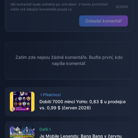
Váš komentář bude viditelný po schválení. V tomto prohlížeči
0/2000
vidíte své čekající komentáře pouze vy.
Odeslat komentář
Zatím zde nejsou žádné komentáře. Buďte první, kdo
napíše komentář.
Předchozí
Dobití 7000 mincí YoHo: 0,83 $ u prodejce
vs. 0,99 $ (červen 2026)
Další
Je Mobile Legends: Bang Bang v červnu