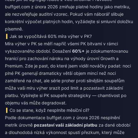
buffget.com z února 2026 zmiňuje platné hodiny jako metriku,
ale nezveřejňuje auditní vzorec. Pokud vám náborář slibuje
konkrétní výpočet platných hodin, vyžádejte si smluvní doložku
písemně.
Jak se vypočítává 60% míra výher v PK?
Míra výher v PK se měří napříč všemi PK bitvami v rámci
vykazovaného období. Dosažení
60%+
je zdokumentovanou
hranicí pro zachování nároku na výhody úrovní Growth a
Premium. Zde je past, do které jsem viděl nováčky padat: noci
plné PK generují dramaticky větší objem mincí než noci
zaměřené na chat, ale série proher proti silnějším soupeřům
může vaši míru výher srazit pod limit a pozastavit základní
platbu. Vybírejte si PK soupeře strategicky — chamtivost po
objemu vás může degradovat.
Co se stane, když nesplníte měsíční cíl?
Podle dokumentace buffget.com z února 2026 nesplnění
metrik úrovně
pozastaví vaši základní platbu
za dané období
a dlouhodobá nízká výkonnost spustí přezkum, který může