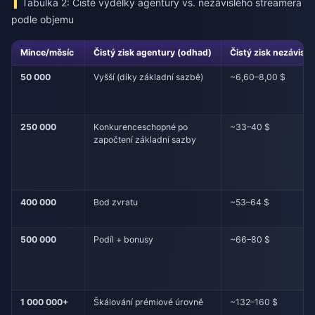
Tabulka 2: Čisté výdělky agentury vs. nezávislého streamera
podle objemu
Mince/měsíc
Čistý zisk agentury (odhad)
Čistý zisk nezávisl
50 000
Vyšší (díky základní sazbě)
~6,60–8,00 $
250 000
Konkurenceschopné po
~33–40 $
započtení základní sazby
400 000
Bod zvratu
~53–64 $
500 000
Podíl + bonusy
~66–80 $
1 000 000+
Škálování prémiové úrovně
~132–160 $