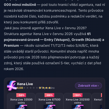
000 mincí měsíčně
— pod touto hranicí vítězí agentura, nad ní
je nezávislé streamování konkurenceschopné. Tento průvodce
rozebírá každé číslo, každou podmínku a redakční verdikt, na
který jsou konkurenti příliš zdvořilí.
Jaké jsou úrovně agentur Xena Live v červnu 2026?
Struktura agentur Xena Live v červnu 2026 využívá
tři
pojmenované úrovně — Entry (Vstupní), Growth (Růstová) a
Premium
— nikoliv označení T1/T2/T3 nebo S/A/B/C, která
stále uvádějí starší průvodci. Komunitní shoda napříč mnoha
průvodci pro rok 2026 toto přejmenování potvrzuje a každý
zdroj, který stále používá označení S-tier, vychází z dat před
rokem 2026.
Xena Live
Zobrazit více ›
4.08
977 prodáno
-50%
-69%
-50%
-50
Xena Live 33500
Xena Live 67500
Xena Live 202500
Xena Live 
coins
coins
coins
coin