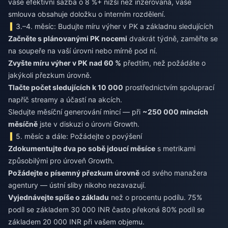
vaše efektivní sazba o 8 %+ nižší než inzerovaná, vaše
smlouva obsahuje doložku o interním rozdělení.
3.–4. měsíc: Budujte míru výher v PK a základnu sledujících
Začněte s plánovanými PK nocemi
dvakrát týdně, zaměřte se
na soupeře na vaší úrovni nebo mírně pod ní.
Zvyšte míru výher v PK nad 60 %
předtím, než požádáte o
jakýkoli přezkum úrovně.
Tlačte počet sledujících k 10 000
prostřednictvím spoluprací
napříč streamy a účastí na akcích.
Sledujte měsíční generování mincí — při
~250 000 mincích
měsíčně
jste v diskuzi o úrovni Growth.
5. měsíc a dále: Požádejte o povýšení
Zdokumentujte dva po sobě jdoucí měsíce
s metrikami
způsobilými pro úroveň Growth.
Požádejte o písemný přezkum úrovně
od svého manažera
agentury — ústní sliby nikoho nezavazují.
Vyjednávejte spíše o základu
než o procentu podílu. 75%
podíl se základem 30 000 INR často překoná 80% podíl se
základem 20 000 INR při vašem objemu.