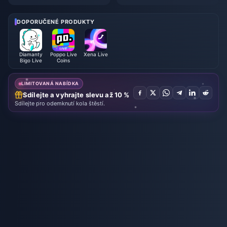
událost ve hře Where Winds M
ve: Kompletní průvodce pro úpl
eet – červenec 2026: Kompletn
né začátečníky | červenec 20
í seznam, měna a priorita
26
DOPORUČENÉ PRODUKTY
Diamanty
Poppo Live
Xena Live
Bigo Live
Coins
LIMITOVANÁ NABÍDKA
Sdílejte a vyhrajte slevu až 10 %
Sdílejte pro odemknutí kola štěstí.