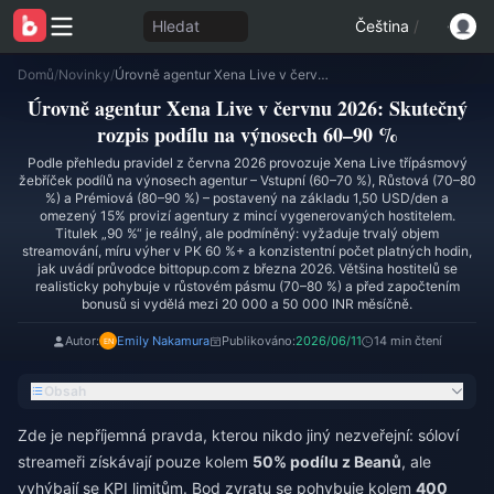
Hledat
Čeština
/
Domů
/
Novinky
/
Úrovně agentur Xena Live v červnu 2026: Skutečný rozpis podílu na výnosech 60–90 %
Úrovně agentur Xena Live v červnu 2026: Skutečný
rozpis podílu na výnosech 60–90 %
Podle přehledu pravidel z června 2026 provozuje Xena Live třípásmový
žebříček podílů na výnosech agentur – Vstupní (60–70 %), Růstová (70–80
%) a Prémiová (80–90 %) – postavený na základu 1,50 USD/den a
omezený 15% provizí agentury z mincí vygenerovaných hostitelem.
Titulek „90 %“ je reálný, ale podmíněný: vyžaduje trvalý objem
streamování, míru výher v PK 60 %+ a konzistentní počet platných hodin,
jak uvádí průvodce bittopup.com z března 2026. Většina hostitelů se
realisticky pohybuje v růstovém pásmu (70–80 %) a před započtením
bonusů si vydělá mezi 20 000 a 50 000 INR měsíčně.
Autor:
Emily Nakamura
Publikováno:
2026/06/11
14 min čtení
Obsah
Zde je nepříjemná pravda, kterou nikdo jiný nezveřejní: sóloví
streameři získávají pouze kolem
50% podílu z Beanů
, ale
vyhýbají se KPI limitům. Bod zvratu se pohybuje kolem
400