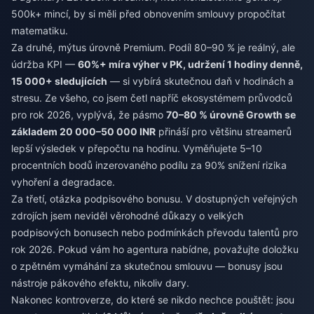
500k+ mincí, by si měli před obnovením smlouvy propočítat
matematiku.
Za druhé, mýtus úrovně Premium. Podíl 80–90 % je reálný, ale
údržba KPI —
60%+ míra výher v PK, udržení 1 hodiny denně,
15 000+ sledujících
— si vybírá skutečnou daň v hodinách a
stresu. Ze všeho, co jsem četl napříč ekosystémem průvodců
pro rok 2026, vyplývá, že pásmo
70–80 % úrovně Growth se
základem 20 000–50 000 INR
přináší pro většinu streamerů
lepší výsledek v přepočtu na hodinu. Vyměňujete 5–10
procentních bodů inzerovaného podílu za 90% snížení rizika
vyhoření a degradace.
Za třetí, otázka podpisového bonusu. V dostupných veřejných
zdrojích jsem neviděl věrohodné důkazy o velkých
podpisových bonusech nebo podmínkách převodu talentů pro
rok 2026. Pokud vám ho agentura nabídne, považujte doložku
o zpětném vymáhání za skutečnou smlouvu — bonusy jsou
nástroje pákového efektu, nikoliv dary.
Nakonec kontroverze, do které se nikdo nechce pouštět: jsou