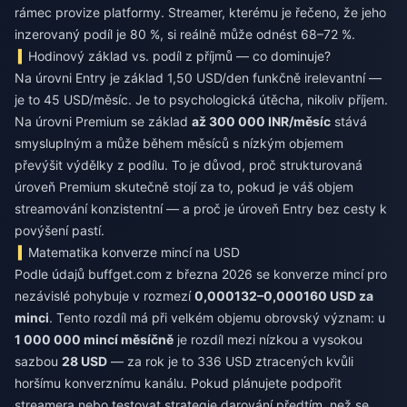
rámec provize platformy. Streamer, kterému je řečeno, že jeho
inzerovaný podíl je 80 %, si reálně může odnést 68–72 %.
Hodinový základ vs. podíl z příjmů — co dominuje?
Na úrovni Entry je základ 1,50 USD/den funkčně irelevantní —
je to 45 USD/měsíc. Je to psychologická útěcha, nikoliv příjem.
Na úrovni Premium se základ
až 300 000 INR/měsíc
stává
smysluplným a může během měsíců s nízkým objemem
převýšit výdělky z podílu. To je důvod, proč strukturovaná
úroveň Premium skutečně stojí za to, pokud je váš objem
streamování konzistentní — a proč je úroveň Entry bez cesty k
povýšení pastí.
Matematika konverze mincí na USD
Podle údajů buffget.com z března 2026 se konverze mincí pro
nezávislé pohybuje v rozmezí
0,000132–0,000160 USD za
minci
. Tento rozdíl má při velkém objemu obrovský význam: u
1 000 000 mincí měsíčně
je rozdíl mezi nízkou a vysokou
sazbou
28 USD
— za rok je to 336 USD ztracených kvůli
horšímu konverznímu kanálu. Pokud plánujete podpořit
streamera nebo testovat strategie darování předtím, než se