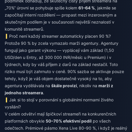
podmínek odhaduji, že skutečný čistý příjem streamera na
„70%“ úrovni se pohybuje spíše kolem
61–64 %
, jakmile se
započítají interní rozdělení — propast mezi inzerovaným a
skutečným podílem je v současnosti největší neznalostí v
komunitě streamerů.
Proč není každý streamer automaticky placen 90 %?
Protože 90 % by zcela vymazalo marži agentury. Agentury
fungují jako garant výkonu — vyplácejí vám základ (1,50
USD/den u Entry, až 300 000 INR/měsíc u Premium) i v
týdnech, kdy by váš příjem z darů na základ nestačil. Toto
riziko musí být zahrnuto v ceně. 90% sazba se aktivuje pouze
tehdy, když je váš objem dostatečně vysoký na to, aby
agentura vydělávala na
škále provizí
, nikoliv na
marži z
jednoho streamera
.
Jak si to stojí v porovnání s globálními normami živého
vysílání?
V celém odvětví mají špičkoví streameři na konkurenčních
platformách obvykle
50–70% efektivní podíl
po všech
odečtech. Prémiové pásmo Xena Live 80–90 %, i když je reálný