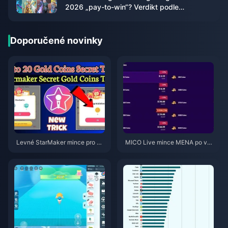
2026 „pay-to-win“? Verdikt podle
jednotlivých skinů
Doporučené novinky
Levné StarMaker mince pro ko
MICO Live mince MENA po ver
nkurzy SupernovaX 2026 (slev
zi v5.2: Nejlevnější nabídky 20
a 12–23 %)
26