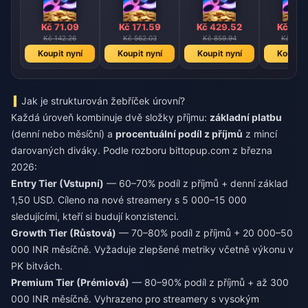
Kč 71.09
Kč 171.59
Kč 429.52
Kč 862
Kč 142.26
Kč 562.03
Kč 859.94
Kč 1727
Koupit nyní
Koupit nyní
Koupit nyní
Koupit 
Jak je strukturován žebříček úrovní?
Každá úroveň kombinuje dvě složky příjmu:
základní platbu
(denní nebo měsíční) a
procentuální podíl z příjmů
z mincí
darovaných diváky. Podle rozboru bittopup.com z března
2026:
Entry Tier (Vstupní)
— 60–70% podíl z příjmů + denní základ
1,50 USD. Cíleno na nové streamery s 5 000–15 000
sledujícími, kteří si budují konzistenci.
Growth Tier (Růstová)
— 70–80% podíl z příjmů + 20 000–50
000 INR měsíčně. Vyžaduje zlepšené metriky včetně výkonu v
PK bitvách.
Premium Tier (Prémiová)
— 80–90% podíl z příjmů + až 300
000 INR měsíčně. Vyhrazeno pro streamery s vysokým