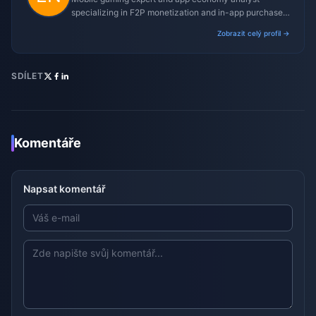
specializing in F2P monetization and in-app purchase
trends.
Zobrazit celý profil →
SDÍLET
Komentáře
Napsat komentář