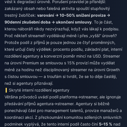
vést k degradaci úrovně. Porušení pravidel je přísnější:
zakázaný obsah nebo falešná aktivita spouští stupňovitý
trestný žebříček:
varování → 10–50% snížení provize →
90denní zkušební doba → ukončení smlouvy
. To je část,
kterou náboráři nikdy nezvýrazňují, když vás lákají k podpisu.
Proč někteří streameři vydělávají méně i přes „vyšší“ úroveň?
Protože podíl z příjmů je pouze jednou ze čtyř proměnných,
které určují čistý výdělek: procento podílu, základní plat, interní
rozdělení agentury a konverzní poměr mincí na USD. Streamer
na úrovni Premium se smlouvou s 15% provizí může vydělat
méně za hodinu než disciplinovaný streamer na úrovni Growth
s čistou smlouvou — a troufám si tvrdit, že se to děje častěji,
než si agentury přiznávají.
Skryté interní rozdělení agentury
Většina průvodců uvádí podíl platforma→streamer, ale ignoruje
předávání příjmů agentura→streamer. Agentury si běžně
ponechávají část pro management talentů, provize manažerů a
koordinaci akcí. Z přezkoumání komunitou sdílených smluvních
podmínek vyplývá, že tento interní podíl často činí
5–15 %
nad