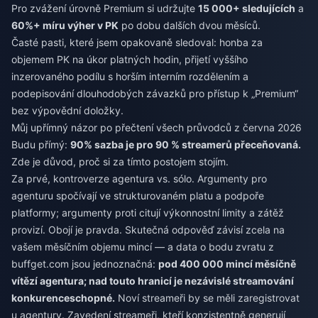
Pro zvážení úrovně Premium si udržujte
15 000+ sledujících
a
60%+ míru výher v PK
po dobu dalších dvou měsíců.
Časté pasti, které jsem opakovaně sledoval: honba za
objemem PK na úkor platných hodin, přijetí vyššího
inzerovaného podílu s horším interním rozdělením a
podepisování dlouhodobých závazků pro přístup k „Premium“
bez výpovědní doložky.
Můj upřímný názor po přečtení všech průvodců z června 2026
Budu přímý:
90% sazba je pro 90 % streamerů přeceňovaná.
Zde je důvod, proč si za tímto postojem stojím.
Za prvé, kontroverze agentura vs. sólo. Argumenty pro
agenturu spočívají ve strukturovaném platu a podpoře
platformy; argumenty proti citují výkonnostní limity a zátěž
provizí. Obojí je pravda. Skutečná odpověď závisí zcela na
vašem měsíčním objemu mincí — a data o bodu zvratu z
buffget.com jsou jednoznačná:
pod 400 000 mincí měsíčně
vítězí agentura; nad touto hranicí je nezávislé streamování
konkurenceschopné.
Noví streameři by se měli zaregistrovat
u agentury. Zavedení streameři, kteří konzistentně generují