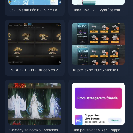
Jak uplatnit kód NCRCKYT8EF
Taka Live 1.2.11 vybíjí baterii př
pro získání Eggy Coins zdarma
íliš rychle po aktualizaci z červ
(srpen 2026)
ence 2026? Příčiny a řešení
PUBG G-COIN CDK červen 20
Kupte levné PUBG Mobile UC
26: Vyplatí se opravdu dvojitá
pro spolupráci s Naruto Shippu
promo akce za 91,43 $?
den (červenec 2026): Ceny, ne
jlepší balíčky a bezpečné dobit
í
Odměny za horskou podzimní
Jak používat aplikaci Poppo Li