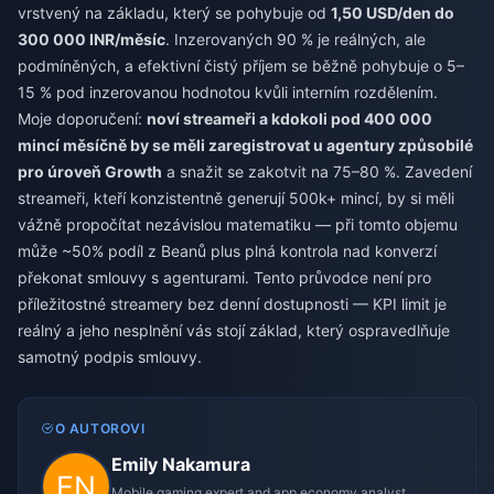
vrstvený na základu, který se pohybuje od
1,50 USD/den do
300 000 INR/měsíc
. Inzerovaných 90 % je reálných, ale
podmíněných, a efektivní čistý příjem se běžně pohybuje o 5–
15 % pod inzerovanou hodnotou kvůli interním rozdělením.
Moje doporučení:
noví streameři a kdokoli pod 400 000
mincí měsíčně by se měli zaregistrovat u agentury způsobilé
pro úroveň Growth
a snažit se zakotvit na 75–80 %. Zavedení
streameři, kteří konzistentně generují 500k+ mincí, by si měli
vážně propočítat nezávislou matematiku — při tomto objemu
může ~50% podíl z Beanů plus plná kontrola nad konverzí
překonat smlouvy s agenturami. Tento průvodce není pro
příležitostné streamery bez denní dostupnosti — KPI limit je
reálný a jeho nesplnění vás stojí základ, který ospravedlňuje
samotný podpis smlouvy.
O AUTOROVI
Emily Nakamura
Mobile gaming expert and app economy analyst