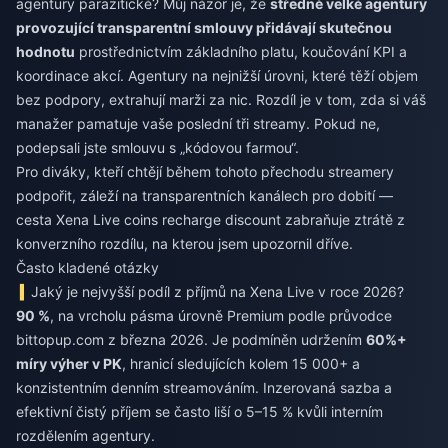
agentury parazitické? Můj názor je, že
středně velké agentury
provozující transparentní smlouvy přidávají skutečnou
hodnotu
prostřednictvím základního platu, koučování KPI a
koordinace akcí. Agentury na nejnižší úrovni, které těží objem
bez podpory, extrahují marži za nic. Rozdíl je v tom, zda si váš
manažer pamatuje vaše poslední tři streamy. Pokud ne,
podepsali jste smlouvu s „kódovou farmou“.
Pro diváky, kteří chtějí během tohoto přechodu streamery
podpořit, záleží na transparentních kanálech pro dobití —
cesta
Xena Live coins recharge discount
zabraňuje ztrátě z
konverzního rozdílu, na kterou jsem upozornil dříve.
Často kladené otázky
Jaký je nejvyšší podíl z příjmů na Xena Live v roce 2026?
90 %
, na vrcholu pásma úrovně Premium podle průvodce
bittopup.com z března 2026. Je podmíněn udržením
60%+
míry výher v PK
, hranicí sledujících kolem 15 000+ a
konzistentním denním streamováním. Inzerovaná sazba a
efektivní čistý příjem se často liší o 5–15 % kvůli interním
rozdělením agentury.