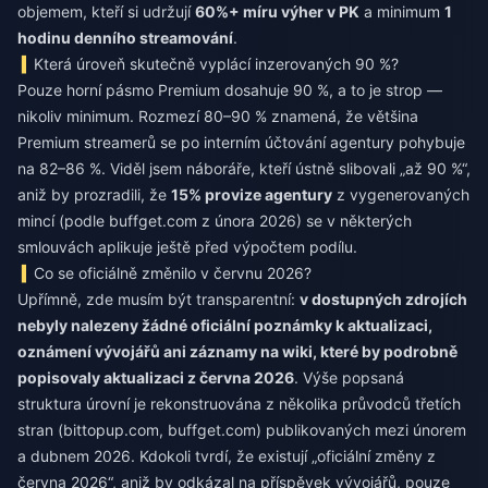
objemem, kteří si udržují
60%+ míru výher v PK
a minimum
1
hodinu denního streamování
.
Která úroveň skutečně vyplácí inzerovaných 90 %?
Pouze horní pásmo Premium dosahuje 90 %, a to je strop —
nikoliv minimum. Rozmezí 80–90 % znamená, že většina
Premium streamerů se po interním účtování agentury pohybuje
na 82–86 %. Viděl jsem náboráře, kteří ústně slibovali „až 90 %“,
aniž by prozradili, že
15% provize agentury
z vygenerovaných
mincí (podle buffget.com z února 2026) se v některých
smlouvách aplikuje ještě před výpočtem podílu.
Co se oficiálně změnilo v červnu 2026?
Upřímně, zde musím být transparentní:
v dostupných zdrojích
nebyly nalezeny žádné oficiální poznámky k aktualizaci,
oznámení vývojářů ani záznamy na wiki, které by podrobně
popisovaly aktualizaci z června 2026
. Výše popsaná
struktura úrovní je rekonstruována z několika průvodců třetích
stran (bittopup.com, buffget.com) publikovaných mezi únorem
a dubnem 2026. Kdokoli tvrdí, že existují „oficiální změny z
června 2026“, aniž by odkázal na příspěvek vývojářů, pouze