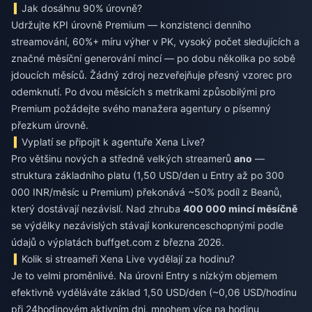
Jak dosáhnu 90% úrovně?
Udržujte KPI úrovně Premium — konzistenci denního
streamování, 60%+ míru výher v PK, vysoký počet sledujících a
značné měsíční generování mincí — po dobu několika po sobě
jdoucích měsíců. Žádný zdroj nezveřejňuje přesný vzorec pro
odemknutí. Po dvou měsících s metrikami způsobilými pro
Premium požádejte svého manažera agentury o písemný
přezkum úrovně.
Vyplatí se připojit k agentuře Xena Live?
Pro většinu nových a středně velkých streamerů
ano
—
struktura základního platu (1,50 USD/den u Entry až po 300
000 INR/měsíc u Premium) překonává ~50% podíl z Beanů,
který dostávají nezávislí. Nad zhruba
400 000 mincí měsíčně
se výdělky nezávislých stávají konkurenceschopnými podle
údajů o výplatách buffget.com z března 2026.
Kolik si streameři Xena Live vydělají za hodinu?
Je to velmi proměnlivé. Na úrovni Entry s nízkým objemem
efektivně vyděláváte základ 1,50 USD/den (~0,06 USD/hodinu
při 24hodinovém aktivním dni, mnohem více na hodinu