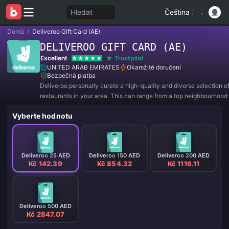
Hledat
Čeština
/
Domů
/
Deliveroo Gift Card (AE)
DELIVEROO GIFT CARD (AE)
Excellent
Trustpilot
UNITED ARAB EMIRATES
Okamžité doručení
Bezpečná platba
Deliveroo personally curate a high-quality and diverse selection o
restaurants in your area. This can range from a top neighbourhood 
trattoria to well-regarded national burger chain.
Vyberte hodnotu
Deliveroo 25 AED
Deliveroo 150 AED
Deliveroo 200 AED
Kč 142.39
Kč 854.32
Kč 1116.11
Deliveroo 500 AED
Kč 2847.07