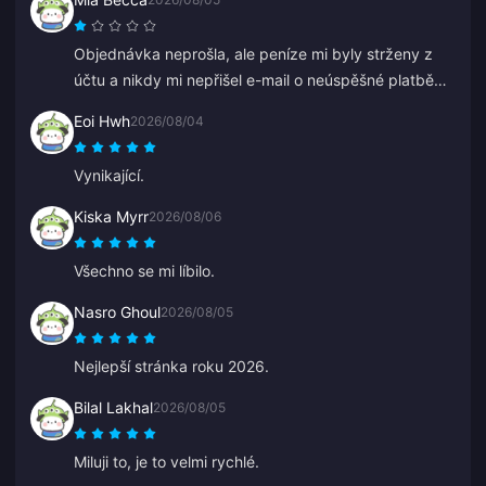
Objednávka neprošla, ale peníze mi byly strženy z
účtu a nikdy mi nepřišel e-mail o neúspěšné platbě
ani potvrzení. Zákaznický servis také nepomohl a
Eoi Hwh
2026/08/04
myslím, že to byl bot, protože najednou začal mluvit
čínsky.
Vynikající.
Kiska Myrr
2026/08/06
Všechno se mi líbilo.
Nasro Ghoul
2026/08/05
Nejlepší stránka roku 2026.
Bilal Lakhal
2026/08/05
Miluji to, je to velmi rychlé.