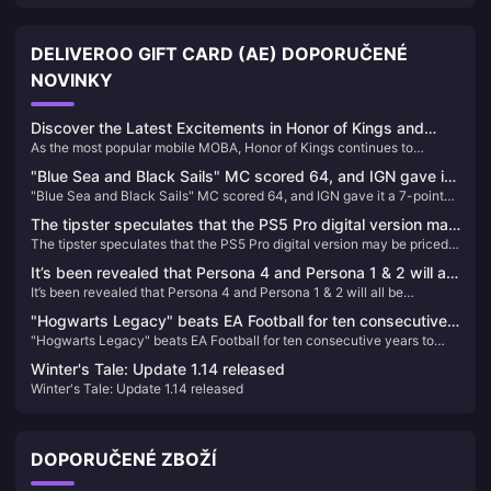
DELIVEROO GIFT CARD (AE) DOPORUČENÉ
NOVINKY
Discover the Latest Excitements in Honor of Kings and
As the most popular mobile MOBA, Honor of Kings continues to
Recharge Your Game
captivate players worldwide with its exciting updates and competitive
"Blue Sea and Black Sails" MC scored 64, and IGN gave it
events. Here’s the latest buzz about the game and how you can
"Blue Sea and Black Sails" MC scored 64, and IGN gave it a 7-point
a 7-point rating
recharge your tokens easily through BitTopup.
rating
The tipster speculates that the PS5 Pro digital version may
The tipster speculates that the PS5 Pro digital version may be priced
be priced at around US$500
at around US$500
It’s been revealed that Persona 4 and Persona 1 & 2 will all
It’s been revealed that Persona 4 and Persona 1 & 2 will all be
be remade/remastered
remade/remastered
"Hogwarts Legacy" beats EA Football for ten consecutive
"Hogwarts Legacy" beats EA Football for ten consecutive years to
years to take the top spot on the UK regional game list in
take the top spot on the UK regional game list in 2023
2023
Winter's Tale: Update 1.14 released
Winter's Tale: Update 1.14 released
DOPORUČENÉ ZBOŽÍ