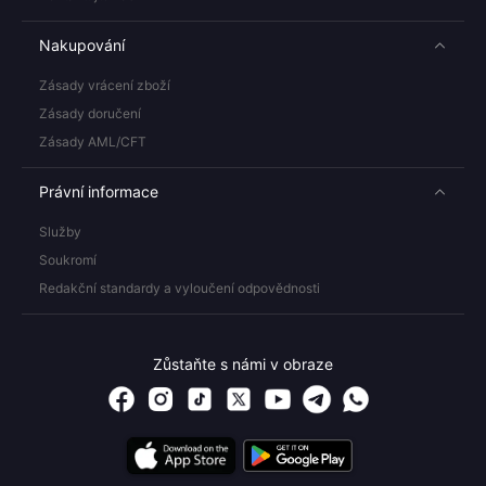
Nakupování
Zásady vrácení zboží
Zásady doručení
Zásady AML/CFT
Právní informace
Služby
Soukromí
Redakční standardy a vyloučení odpovědnosti
Zůstaňte s námi v obraze