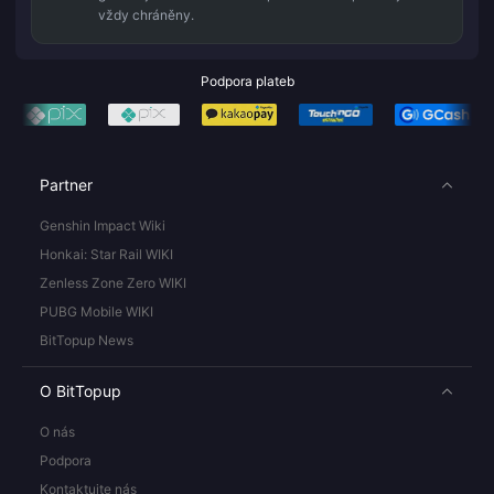
vždy chráněny.
Podpora plateb
Partner
Genshin Impact Wiki
Honkai: Star Rail WIKI
Zenless Zone Zero WIKI
PUBG Mobile WIKI
BitTopup News
O BitTopup
O nás
Podpora
Kontaktujte nás