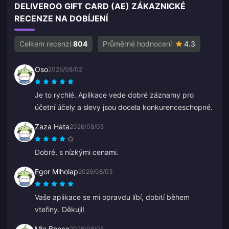
DELIVEROO GIFT CARD (AE) ZÁKAZNICKÉ
RECENZE NA DOBÍJENÍ
Celkem recenzí:
804
Průměrné hodnocení
4.3
Oso
2026/08/02
Je to rychlé. Aplikace vede dobré záznamy pro
účetní účely a slevy jsou docela konkurenceschopné.
Zaza Hata
2026/08/05
Dobré, s nízkými cenami.
Egor Miholap
2026/08/03
Vaše aplikace se mi opravdu líbí, dobití během
vteřiny. Děkuji!
Mia Becca
2026/08/05