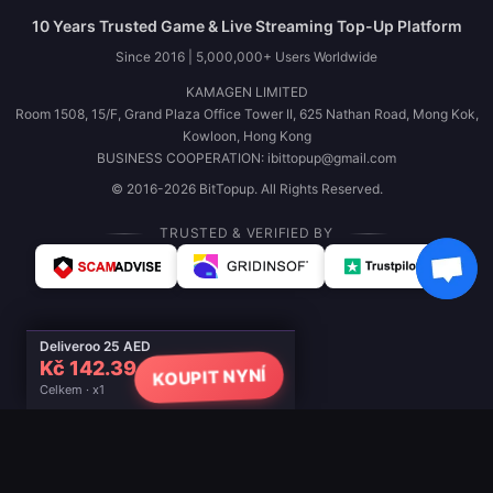
10 Years Trusted Game & Live Streaming Top-Up Platform
Since 2016 | 5,000,000+ Users Worldwide
KAMAGEN LIMITED
Room 1508, 15/F, Grand Plaza Office Tower II, 625 Nathan Road, Mong Kok,
Kowloon, Hong Kong
BUSINESS COOPERATION: ibittopup@gmail.com
© 2016-2026 BitTopup. All Rights Reserved.
TRUSTED & VERIFIED BY
Deliveroo 25 AED
Kč 142.39
KOUPIT NYNÍ
Celkem · x1