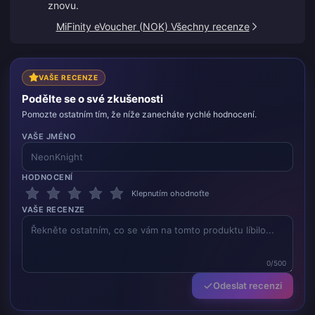
znovu.
MiFinity eVoucher (NOK) Všechny recenze
VAŠE RECENZE
Podělte se o své zkušenosti
Pomozte ostatním tím, že níže zanecháte rychlé hodnocení.
VAŠE JMÉNO
HODNOCENÍ
Klepnutím ohodnoťte
VAŠE RECENZE
0/500
Odeslat recenzi