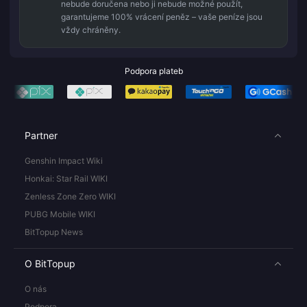
nebude doručena nebo ji nebude možné použít,
garantujeme 100% vrácení peněz – vaše peníze jsou
vždy chráněny.
Podpora plateb
Partner
Genshin Impact Wiki
Honkai: Star Rail WIKI
Zenless Zone Zero WIKI
PUBG Mobile WIKI
BitTopup News
O BitTopup
O nás
Podpora