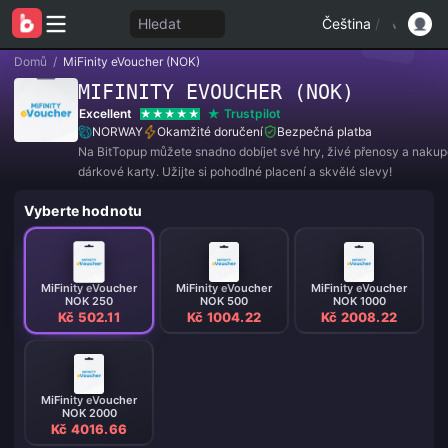
Hledat
Čeština
/
Domů
/
MiFinity eVoucher (NOK)
MIFINITY EVOUCHER (NOK)
Excellent
Trustpilot
NORWAY
Okamžité doručení
Bezpečná platba
Na BitTopup můžete snadno dobíjet své hry, živé přenosy a naku
dárkové karty. Užijte si pohodlné placení a skvělé slevy!
Vyberte hodnotu
MiFinity eVoucher
MiFinity eVoucher
MiFinity eVoucher
NOK 250
NOK 500
NOK 1000
Kč 502.11
Kč 1004.22
Kč 2008.22
MiFinity eVoucher
NOK 2000
Kč 4016.66