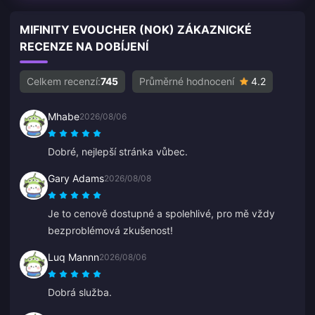
MIFINITY EVOUCHER (NOK) ZÁKAZNICKÉ
RECENZE NA DOBÍJENÍ
Celkem recenzí:
745
Průměrné hodnocení
4.2
Mhabe
2026/08/06
Dobré, nejlepší stránka vůbec.
Gary Adams
2026/08/08
Je to cenově dostupné a spolehlivé, pro mě vždy
bezproblémová zkušenost!
Luq Mannn
2026/08/06
Dobrá služba.