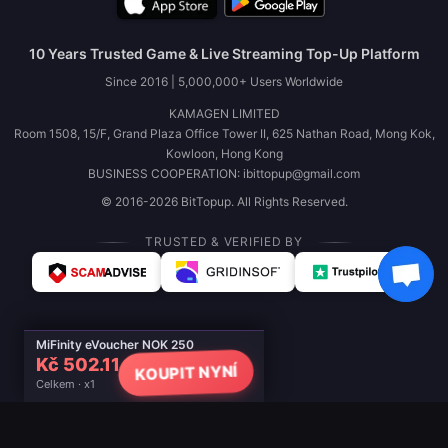
10 Years Trusted Game & Live Streaming Top-Up Platform
Since 2016 | 5,000,000+ Users Worldwide
KAMAGEN LIMITED
Room 1508, 15/F, Grand Plaza Office Tower II, 625 Nathan Road, Mong Kok,
Kowloon, Hong Kong
BUSINESS COOPERATION: ibittopup@gmail.com
© 2016-2026 BitTopup. All Rights Reserved.
TRUSTED & VERIFIED BY
MiFinity eVoucher NOK 250
Kč 502.11
KOUPIT NYNÍ
Celkem · x1