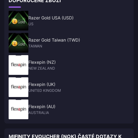
DOPORUČENÉ ZBOŽÍ
Razer Gold USA (USD)
US
Razer Gold Taiwan (TWD)
TAIWAN
Flexepin (NZ)
NEW ZEALAND
Flexepin (UK)
UNITED KINGDOM
Flexepin (AU)
AUSTRALIA
MIFINITY EVOUCHER (NOK) ČASTÉ DOTAZY K