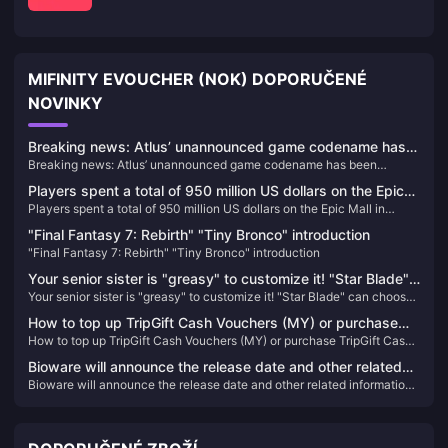
MIFINITY EVOUCHER (NOK) DOPORUČENÉ
NOVINKY
Breaking news: Atlus’ unannounced game codename has
Breaking news: Atlus’ unannounced game codename has been
been exposed, which may be a new game in the
exposed, which may be a new game in the “Goddess” series
“Goddess” series
Players spent a total of 950 million US dollars on the Epic
Players spent a total of 950 million US dollars on the Epic Mall in
Mall in 2023, and a total of 86 games were given away
2023, and a total of 86 games were given away
"Final Fantasy 7: Rebirth" "Tiny Bronco" introduction
"Final Fantasy 7: Rebirth" "Tiny Bronco" introduction
Your senior sister is "greasy" to customize it! "Star Blade"
Your senior sister is "greasy" to customize it! "Star Blade" can choose
can choose from a variety of hairstyles and accessories,
from a variety of hairstyles and accessories, and may be linked with
and may be linked with "NIKKE" in the future
How to top up TripGift Cash Vouchers (MY) or purchase
"NIKKE" in the future
How to top up TripGift Cash Vouchers (MY) or purchase TripGift Cash
TripGift Cash Vouchers (MY)
Vouchers (MY)
Bioware will announce the release date and other related
Bioware will announce the release date and other related information
information of "Dragon Age: Dread Wolves" this summer
of "Dragon Age: Dread Wolves" this summer