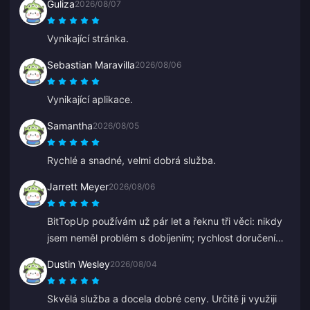
Guliza
2026/08/07
Vynikající stránka.
Sebastian Maravilla
2026/08/06
Vynikající aplikace.
Samantha
2026/08/05
Rychlé a snadné, velmi dobrá služba.
Jarrett Meyer
2026/08/06
BitTopUp používám už pár let a řeknu tři věci: nikdy
jsem neměl problém s dobíjením; rychlost doručení
překonává všechno ostatní, co jsem vyzkoušel; a je
Dustin Wesley
2026/08/04
to neuvěřitelně jednoduché, pár kliknutí a hotovo.
Usnadňuje to život.
Skvělá služba a docela dobré ceny. Určitě ji využiji