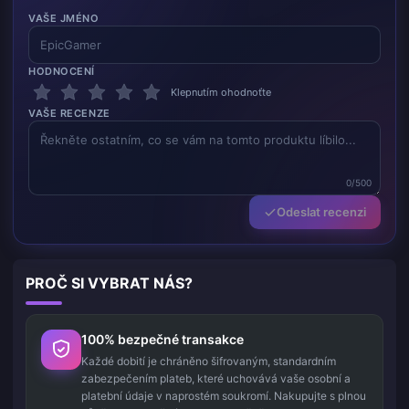
VAŠE JMÉNO
HODNOCENÍ
Klepnutím ohodnoťte
VAŠE RECENZE
0/500
Odeslat recenzi
PROČ SI VYBRAT NÁS?
100% bezpečné transakce
Každé dobití je chráněno šifrovaným, standardním
zabezpečením plateb, které uchovává vaše osobní a
platební údaje v naprostém soukromí. Nakupujte s plnou