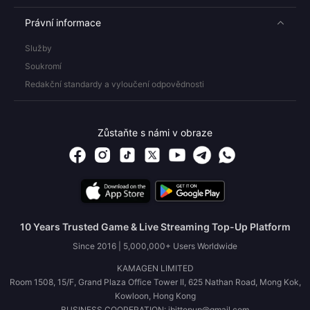
Právní informace
Služby
Soukromí
Redakční standardy a vyloučení odpovědnosti
Zůstaňte s námi v obraze
10 Years Trusted Game & Live Streaming Top-Up Platform
Since 2016 | 5,000,000+ Users Worldwide
KAMAGEN LIMITED
Room 1508, 15/F, Grand Plaza Office Tower II, 625 Nathan Road, Mong Kok,
Kowloon, Hong Kong
BUSINESS COOPERATION: ibittopup@gmail.com