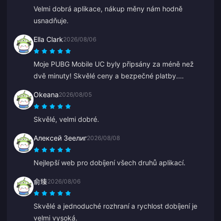
Velmi dobrá aplikace, nákup měny nám hodně
usnadňuje.
Ella Clark
2026/08/06
Moje PUBG Mobile UC byly připsány za méně než
dvě minuty! Skvělé ceny a bezpečné platby.
Používám je už měsíce a neměl jsem jediný problém.
Okeana
2026/08/05
Vřele doporučuji.
Skvělé, velmi dobré.
Алексей Зеелиг
2026/08/08
Nejlepší web pro dobíjení všech druhů aplikací.
俞臻
2026/08/06
Skvělé a jednoduché rozhraní a rychlost dobíjení je
velmi vysoká.