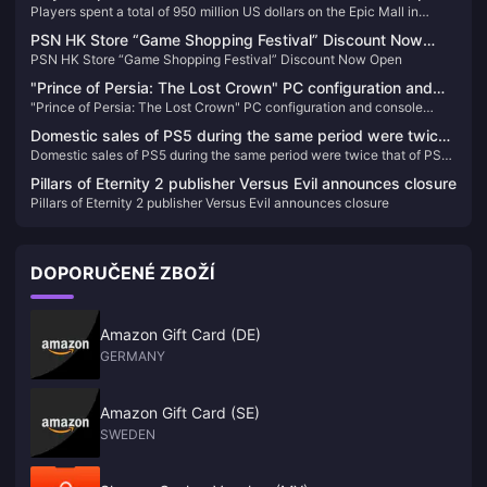
Players spent a total of 950 million US dollars on the Epic Mall in
Mall in 2023, and a total of 86 games were given away
2023, and a total of 86 games were given away
PSN HK Store “Game Shopping Festival” Discount Now
PSN HK Store “Game Shopping Festival” Discount Now Open
Open
"Prince of Persia: The Lost Crown" PC configuration and
"Prince of Persia: The Lost Crown" PC configuration and console
console performance announced
performance announced
Domestic sales of PS5 during the same period were twice
Domestic sales of PS5 during the same period were twice that of PS4,
that of PS4, and China Star received more than 100
and China Star received more than 100 applications
applications
Pillars of Eternity 2 publisher Versus Evil announces closure
Pillars of Eternity 2 publisher Versus Evil announces closure
DOPORUČENÉ ZBOŽÍ
Amazon Gift Card (DE)
GERMANY
Amazon Gift Card (SE)
SWEDEN