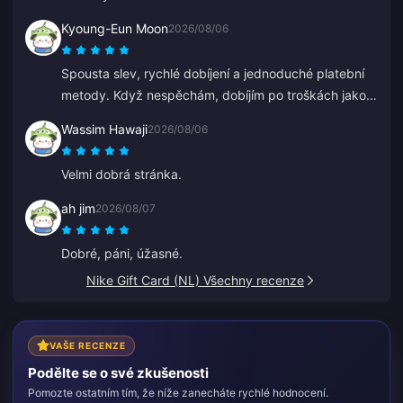
Kyoung-Eun Moon
2026/08/06
Spousta slev, rychlé dobíjení a jednoduché platební
metody. Když nespěchám, dobíjím po troškách jako
při spoření. Skvělé pro dobíjení diamantů, řekl jsem o
Wassim Hawaji
2026/08/06
tom už několika přátelům.
Velmi dobrá stránka.
ah jim
2026/08/07
Dobré, páni, úžasné.
Nike Gift Card (NL) Všechny recenze
VAŠE RECENZE
Podělte se o své zkušenosti
Pomozte ostatním tím, že níže zanecháte rychlé hodnocení.