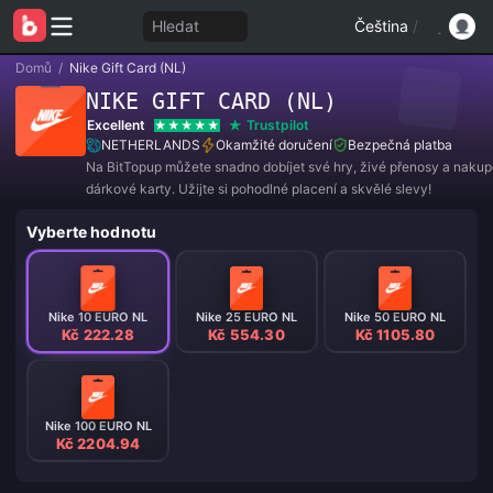
Hledat
Čeština
/
Domů
/
Nike Gift Card (NL)
NIKE GIFT CARD (NL)
Excellent
Trustpilot
NETHERLANDS
Okamžité doručení
Bezpečná platba
Na BitTopup můžete snadno dobíjet své hry, živé přenosy a naku
dárkové karty. Užijte si pohodlné placení a skvělé slevy!
Vyberte hodnotu
Nike 10 EURO NL
Nike 25 EURO NL
Nike 50 EURO NL
Kč 222.28
Kč 554.30
Kč 1105.80
Nike 100 EURO NL
Kč 2204.94