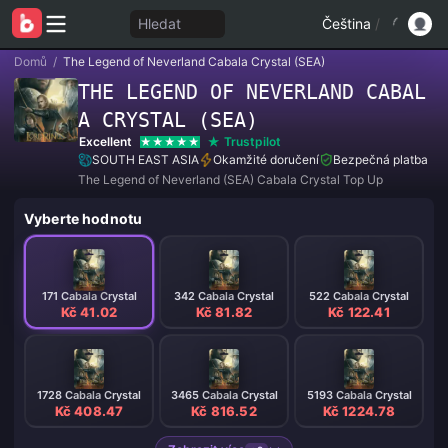
Hledat
Čeština
/
Domů
/
The Legend of Neverland Cabala Crystal (SEA)
THE LEGEND OF NEVERLAND CABAL
A CRYSTAL (SEA)
Excellent
Trustpilot
SOUTH EAST ASIA
Okamžité doručení
Bezpečná platba
The Legend of Neverland (SEA) Cabala Crystal Top Up
Vyberte hodnotu
171 Cabala Crystal
342 Cabala Crystal
522 Cabala Crystal
Kč 41.02
Kč 81.82
Kč 122.41
1728 Cabala Crystal
3465 Cabala Crystal
5193 Cabala Crystal
Kč 408.47
Kč 816.52
Kč 1224.78