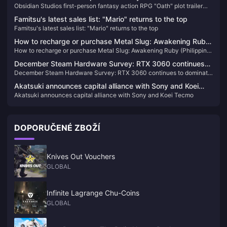
Obsidian Studios first-person fantasy action RPG "Oath" plot trailer
plot trailer released
released
Famitsu's latest sales list: "Mario" returns to the top
Famitsu's latest sales list: "Mario" returns to the top
How to recharge or purchase Metal Slug: Awakening Ruby
How to recharge or purchase Metal Slug: Awakening Ruby (Philippine
(Philippine version)
version)
December Steam Hardware Survey: RTX 3060 continues
December Steam Hardware Survey: RTX 3060 continues to dominate
to dominate the list
the list
Akatsuki announces capital alliance with Sony and Koei
Akatsuki announces capital alliance with Sony and Koei Tecmo
Tecmo
DOPORUČENÉ ZBOŽÍ
Knives Out Vouchers
GLOBAL
Infinite Lagrange Chu-Coins
GLOBAL