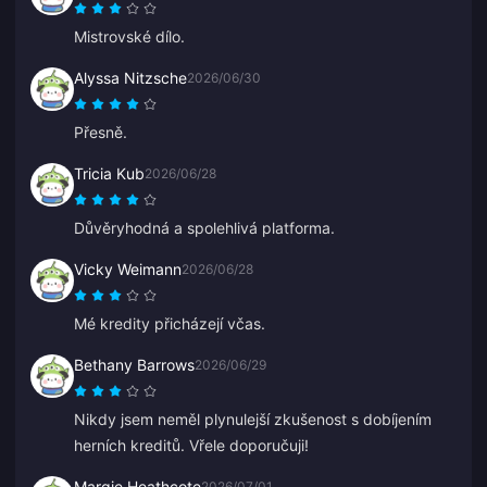
Mistrovské dílo.
Alyssa Nitzsche
2026/06/30
Přesně.
Tricia Kub
2026/06/28
Důvěryhodná a spolehlivá platforma.
Vicky Weimann
2026/06/28
Mé kredity přicházejí včas.
Bethany Barrows
2026/06/29
Nikdy jsem neměl plynulejší zkušenost s dobíjením
herních kreditů. Vřele doporučuji!
Margie Heathcote
2026/07/01