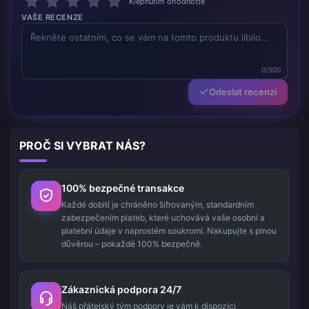
Klepnutím ohodnoťte
VAŠE RECENZE
0/500
Odeslat recenzi
PROČ SI VYBRAT NÁS?
100% bezpečné transakce
Každé dobití je chráněno šifrovaným, standardním
zabezpečením plateb, které uchovává vaše osobní a
platební údaje v naprostém soukromí. Nakupujte s plnou
důvěrou – pokaždé 100% bezpečně.
Zákaznická podpora 24/7
Náš přátelský tým podpory je vám k dispozici