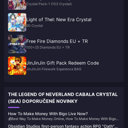
Crystal Pack-1 (103 Crystal)
Light of Thel: New Era Crystal
90 Crystal
Free Fire Diamonds EU + TR
100+25 Diamonds EU + TR
JinJinJin Gift Pack Redeem Code
JinJinJin Firework Experence BAG
THE LEGEND OF NEVERLAND CABALA CRYSTAL
(SEA) DOPORUČENÉ NOVINKY
How To Make Money With Bigo Live Now?
💰Best Way To Make Money Online, How To Make Money With Bigo
Live For Now
Obsidian Studios first-person fantasy action RPG "Oath"