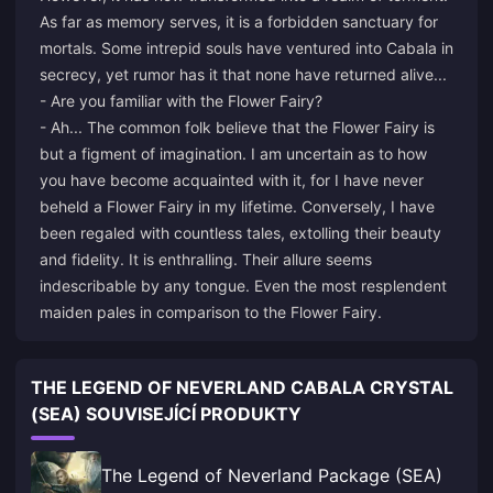
As far as memory serves, it is a forbidden sanctuary for
mortals. Some intrepid souls have ventured into Cabala in
secrecy, yet rumor has it that none have returned alive...
- Are you familiar with the Flower Fairy?
- Ah... The common folk believe that the Flower Fairy is
but a figment of imagination. I am uncertain as to how
you have become acquainted with it, for I have never
beheld a Flower Fairy in my lifetime. Conversely, I have
been regaled with countless tales, extolling their beauty
and fidelity. It is enthralling. Their allure seems
indescribable by any tongue. Even the most resplendent
maiden pales in comparison to the Flower Fairy.
THE LEGEND OF NEVERLAND CABALA CRYSTAL
(SEA) SOUVISEJÍCÍ PRODUKTY
The Legend of Neverland Package (SEA)