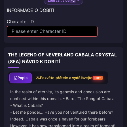
Zobrazit více
+2
INFORMACE O DOBITÍ
Character ID
THE LEGEND OF NEVERLAND CABALA CRYSTAL
(SEA) NÁVOD K DOBITÍ
Popis
Pozvěte přátele a vydělávejte
HOT
In the realm of eternity, its genesis and conclusion are
confined within this domain. - Bard, 'The Song of Cabala'
- What is Cabala?
- Let me ponder... Have you not ventured there before?
Indeed, Cabala was once a haven for our forebears.
However, it has now transformed into a realm of torment!