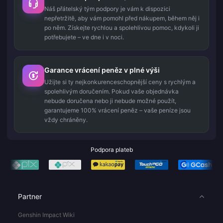
Náš přátelský tým podpory je vám k dispozici
nepřetržitě, aby vám pomohl před nákupem, během něj i
po něm. Získejte rychlou a spolehlivou pomoc, kdykoli ji
potřebujete – ve dne i v noci.
Garance vrácení peněz v plné výši
Užijte si ty nejkonkurenceschopnější ceny s rychlým a
spolehlivým doručením. Pokud vaše objednávka
nebude doručena nebo ji nebude možné použít,
garantujeme 100% vrácení peněz – vaše peníze jsou
vždy chráněny.
Podpora plateb
Partner
Genshin Impact Wiki