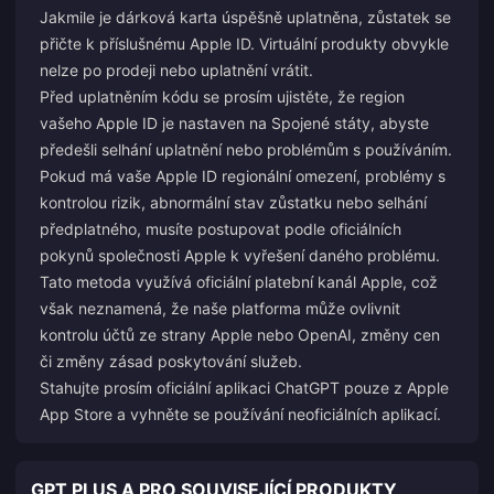
Jakmile je dárková karta úspěšně uplatněna, zůstatek se
přičte k příslušnému Apple ID. Virtuální produkty obvykle
nelze po prodeji nebo uplatnění vrátit.
Před uplatněním kódu se prosím ujistěte, že region
vašeho Apple ID je nastaven na Spojené státy, abyste
předešli selhání uplatnění nebo problémům s používáním.
Pokud má vaše Apple ID regionální omezení, problémy s
kontrolou rizik, abnormální stav zůstatku nebo selhání
předplatného, musíte postupovat podle oficiálních
pokynů společnosti Apple k vyřešení daného problému.
Tato metoda využívá oficiální platební kanál Apple, což
však neznamená, že naše platforma může ovlivnit
kontrolu účtů ze strany Apple nebo OpenAI, změny cen
či změny zásad poskytování služeb.
Stahujte prosím oficiální aplikaci ChatGPT pouze z Apple
App Store a vyhněte se používání neoficiálních aplikací.
GPT PLUS A PRO SOUVISEJÍCÍ PRODUKTY