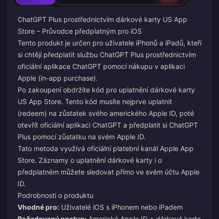
ChatGPT Plus prostřednictvím dárkové karty US App
Store – Průvodce předplatným pro iOS
Tento produkt je určen pro uživatele iPhonů a iPadů, kteří
si chtějí předplatit službu ChatGPT Plus prostřednictvím
oficiální aplikace ChatGPT pomocí nákupu v aplikaci
Apple (in-app purchase).
Po zakoupení obdržíte kód pro uplatnění dárkové karty
US App Store. Tento kód musíte nejprve uplatnit
(redeem) na zůstatek svého amerického Apple ID, poté
otevřít oficiální aplikaci ChatGPT a předplatit si ChatGPT
Plus pomocí zůstatku na svém Apple ID.
Tato metoda využívá oficiální platební kanál Apple App
Store. Záznamy o uplatnění dárkové karty i o
předplatném můžete sledovat přímo ve svém účtu Apple
ID.
Podrobnosti o produktu
Vhodné pro:
Uživatelé iOS s iPhonem nebo iPadem
Požadovaný postup:
Americké Apple ID + dárková karta