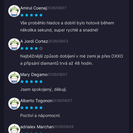
Amirul Coenej
2026/08/07
Vše proběhlo hladce a dobití bylo hotové během
několika sekund, super rychlé a snadné!
A Jordi Cortez
2026/08/03
Nejběžnější způsob dobíjení v mé zemi je přes OXXO
a připsání diamantů trvá až 48 hodin.
Mary Degamo
2026/08/07
Jsem spokojený, děkuji.
Alberto Togonon
2026/08/07
Poctiví a nápomocní.
adrialex Marchan
2026/08/06