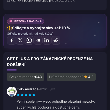
Zákaznická podpora BitTopup je k dispozici 24/7.
LIMITOVANÁ NABÍDKA
Sdílejte a vyhrajte slevu až 10 %
Sdílejte pro odemknutí kola štěstí.
GPT PLUS A PRO ZÁKAZNICKÉ RECENZE NA
DOBÍJENÍ
Celkem recenzí:
943
Průměrné hodnocení
4.2
Galo Andrade
2026/08/03
Velmi spolehlivý web, pohodlné platební metody,
super rychlá podpora a dostupné ceny.