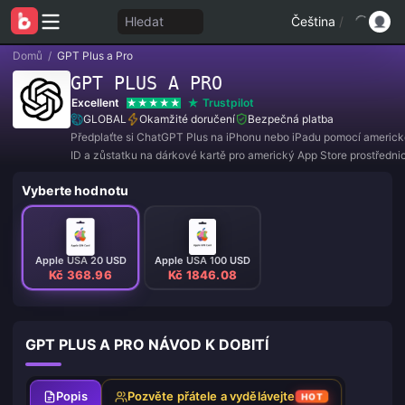
Hledat
Čeština
/
Domů
/
GPT Plus a Pro
GPT PLUS A PRO
Excellent
Trustpilot
GLOBAL
Okamžité doručení
Bezpečná platba
Předplaťte si ChatGPT Plus na iPhonu nebo iPadu pomocí americ
ID a zůstatku na dárkové kartě pro americký App Store prostředni
oficiální aplikace ChatGPT pro iOS.
Vyberte hodnotu
Apple USA 20 USD
Apple USA 100 USD
Kč 368.96
Kč 1846.08
GPT PLUS A PRO NÁVOD K DOBITÍ
Popis
Pozvěte přátele a vydělávejte
HOT