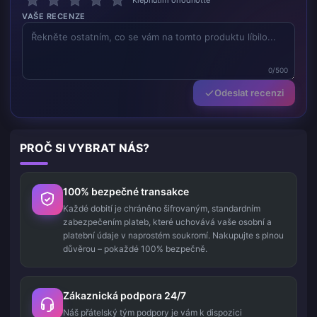
Klepnutím ohodnoťte
VAŠE RECENZE
0/500
Odeslat recenzi
PROČ SI VYBRAT NÁS?
100% bezpečné transakce
Každé dobití je chráněno šifrovaným, standardním
zabezpečením plateb, které uchovává vaše osobní a
platební údaje v naprostém soukromí. Nakupujte s plnou
důvěrou – pokaždé 100% bezpečně.
Zákaznická podpora 24/7
Náš přátelský tým podpory je vám k dispozici