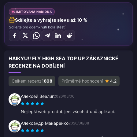
LIMITOVANÁ NABÍDKA
Sdílejte a vyhrajte slevu až 10 %
Sdílejte pro odemknutí kola štěstí.
HAIKYU!! FLY HIGH SEA TOP UP ZÁKAZNICKÉ
RECENZE NA DOBÍJENÍ
Celkem recenzí:
608
Průměrné hodnocení
4.2
Алексей Зеелиг
2026/08/06
Nejlepší web pro dobíjení všech druhů aplikací.
Александр Макаренко
2026/08/08