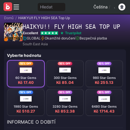
Hledat
Čeština
/
Domů
/
HAIKYU!! FLY HIGH SEA Top Up
HAIKYU!! FLY HIGH SEA TOP UP
Excellent
Trustpilot
GLOBAL
Okamžité doručení
Bezpečná platba
South East Asia
Vyberte hodnotu
10% OFF
10% OFF
10% OFF
60 Star Gems
300 Star Gems
980 Star Gems
Kč 17.40
Kč 85.04
Kč 255.13
10% OFF
10% OFF
10% OFF
1980 Star Gems
3280 Star Gems
6480 Star Gems
Kč 510.27
Kč 852.38
Kč 1714.43
INFORMACE O DOBITÍ