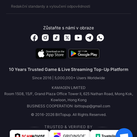
Redakční standardy a vyloučení odpovědnosti
Zůstaňte s námi v obraze
10 Years Trusted Game & Live Streaming Top-Up Platform
Since 2016 | 5,000,000+ Users Worldwide
KAMAGEN LIMITED
Room 1508, 15/F, Grand Plaza Office Tower II, 625 Nathan Road, Mong Kok,
Kowloon, Hong Kong
BUSINESS COOPERATION: ibittopup@gmail.com
© 2016-2026 BitTopup. All Rights Reserved.
TRUSTED & VERIFIED BY