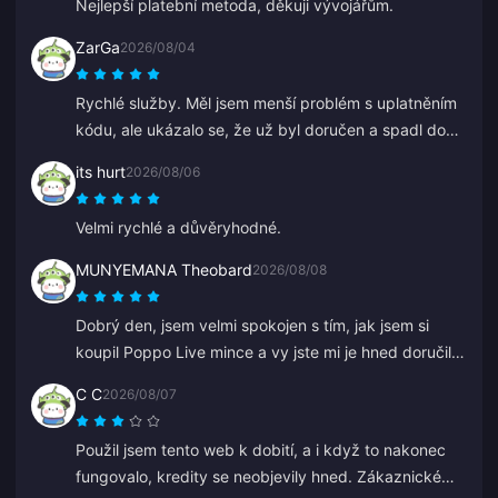
Nejlepší platební metoda, děkuji vývojářům.
ZarGa
2026/08/04
Rychlé služby. Měl jsem menší problém s uplatněním
kódu, ale ukázalo se, že už byl doručen a spadl do
spamu. Po kontaktování podpory byl problém
its hurt
2026/08/06
vyřešen za asistence Anny.
Velmi rychlé a důvěryhodné.
MUNYEMANA Theobard
2026/08/08
Dobrý den, jsem velmi spokojen s tím, jak jsem si
koupil Poppo Live mince a vy jste mi je hned doručili
na můj Binance účet. Jsem spokojen s vaší aplikací a
C C
2026/08/07
tím, jak mě navedla. Děkuji, jen tak dál.
Použil jsem tento web k dobití, a i když to nakonec
fungovalo, kredity se neobjevily hned. Zákaznickému