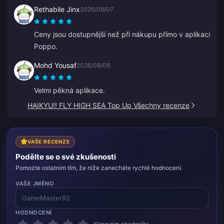
servisu trvalo odpovědět nejméně 5 minut, což mě
Rethabile Jinx
2026/08/07
znervóznilo, ale nakonec dobití proběhlo. Bylo by
mnohem lepší, kdyby podpora reagovala rychleji.
Ceny jsou dostupnější než při nákupu přímo v aplikaci
Poppo.
Mohd Yousaf
2026/08/08
Velmi pěkná aplikace.
HAIKYU!! FLY HIGH SEA Top Up Všechny recenze
VAŠE RECENZE
Podělte se o své zkušenosti
Pomozte ostatním tím, že níže zanecháte rychlé hodnocení.
VAŠE JMÉNO
HODNOCENÍ