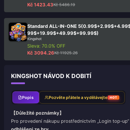
Kč 1423.43
Kč 5486.19
Standard ALL-IN-ONE 5(0.99$+2.99$+4.99
99$+19.99$+49.99$+99.99$)
Kingshot
Sleva: 70.0% OFF
Kč 3094.26
Kč 11925.26
KINGSHOT NÁVOD K DOBITÍ
Popis
Pozvěte přátele a vydělávejte
HOT
【Důležité poznámky】
Pro provedení nákupu prostřednictvím „Login top-up“ (
odhlášeni ze hry
.