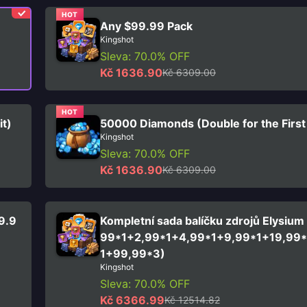
HOT
Any $99.99 Pack
Kingshot
Sleva: 70.0% OFF
Kč 1636.90
Kč 6309.00
HOT
it)
50000 Diamonds (Double for the First
Kingshot
Sleva: 70.0% OFF
Kč 1636.90
Kč 6309.00
9.9
Kompletní sada balíčku zdrojů Elysium
99*1+2,99*1+4,99*1+9,99*1+19,99
1+99,99*3)
Kingshot
Sleva: 70.0% OFF
Kč 6366.99
Kč 12514.82