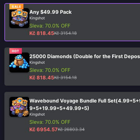
SALE
Any $49.99 Pack
Kingshot
Sleva: 70.0% OFF
Kč 818.45
Kč 3154.18
HOT
25000 Diamonds (Double for the First Depos
Kingshot
Sleva: 70.0% OFF
Kč 818.45
Kč 3154.18
Wavebound Voyage Bundle Full Set(4.99*5+
9*5+19.99*5+49.99*5)
Kingshot
Sleva: 70.0% OFF
Kč 6954.57
Kč 26803.34