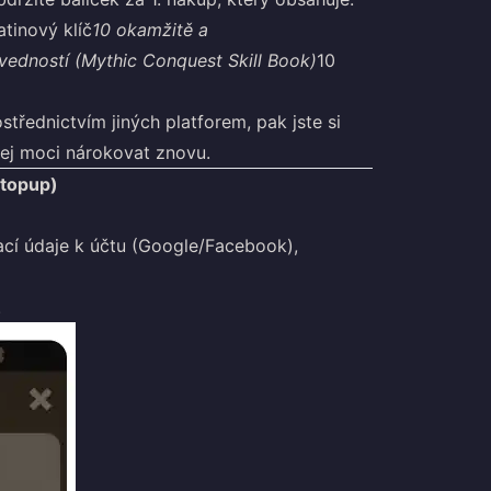
atinový klíč
10 okamžitě a
vedností (Mythic Conquest Skill Book)
10
ostřednictvím jiných platforem, pak jste si
 jej moci nárokovat znovu.
ttopup)
ací údaje k účtu (Google/Facebook),
.