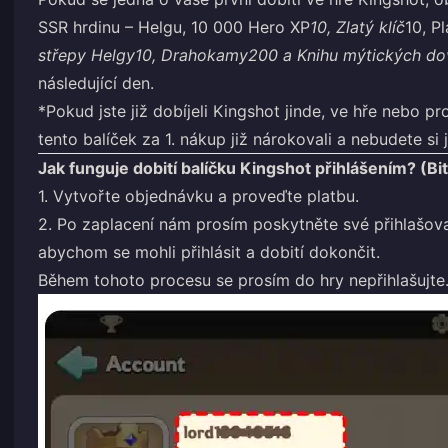
SSR hrdinu – Helgu, 10 000 Hero XP
10, Zlatý klíč
10, Pl
střepy Helgy
10, Drahokamy
200 a Knihu mýtických do
následující den.
*Pokud jste již dobíjeli Kingshot jinde, ve hře nebo pr
tento balíček za 1. nákup již nárokovali a nebudete si
Jak funguje dobití balíčku Kingshot přihlášením? (Bi
1. Vytvořte objednávku a proveďte platbu.
2. Po zaplacení nám prosím poskytněte své přihlašov
abychom se mohli přihlásit a dobití dokončit.
Během tohoto procesu se prosím do hry nepřihlašujte