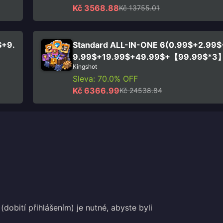
Kč 3568.88
Kč 13755.01
$+9.
Standard ALL-IN-ONE 6(0.99$+2.99
9.99$+19.99$+49.99$+【99.99$*3
Kingshot
Sleva: 70.0% OFF
Kč 6366.99
Kč 24538.84
dobití přihlášením) je nutné, abyste byli