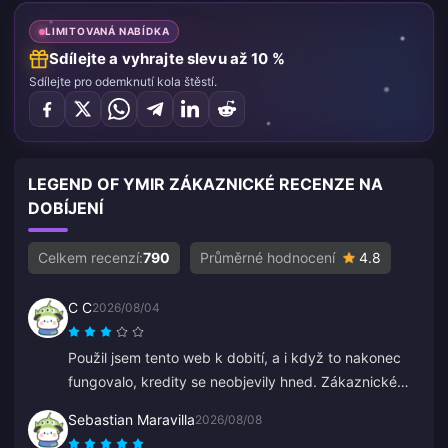
LIMITOVANÁ NABÍDKA
Sdílejte a vyhrajte slevu až 10 %
Sdílejte pro odemknutí kola štěstí.
LEGEND OF YMIR ZÁKAZNICKÉ RECENZE NA
DOBÍJENÍ
Celkem recenzí:
790
Průměrné hodnocení
4.8
C C
2026/08/04
Použil jsem tento web k dobití, a i když to nakonec
fungovalo, kredity se neobjevily hned. Zákaznickému
servisu trvalo odpovědět nejméně 5 minut, což mě
Sebastian Maravilla
2026/08/08
znervóznilo, ale nakonec dobití proběhlo. Bylo by