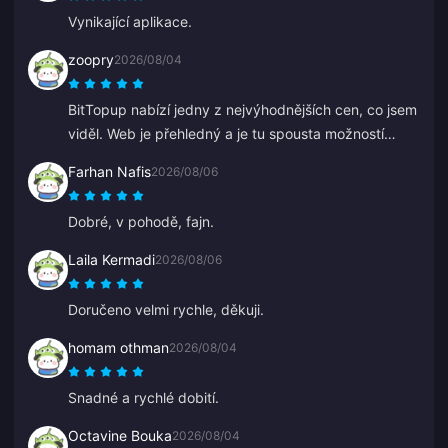
mnohem lepší, kdyby podpora reagovala rychleji.
Vynikající aplikace.
zoopry
2026/08/04
BitTopup nabízí jedny z nejvýhodnějších cen, co jsem
viděl. Web je přehledný a je tu spousta možností
platby. Všechno proběhlo hladce. Určitě se vrátím!
Farhan Nafis
2026/08/06
Dobré, v pohodě, fajn.
Laila Kermadi
2026/08/06
Doručeno velmi rychle, děkuji.
homam othman
2026/08/04
Snadné a rychlé dobití.
Octavine Bouka
2026/08/04