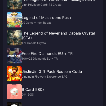
Link Privilege Card+72 Crystal
Legend of Mushroom: Rush
99 Gems + Item Rabat
The Legend of Neverland Cabala Crystal
(SEA)
171 Cabala Crystal
Free Fire Diamonds EU + TR
100+25 Diamonds EU + TR
JinJinJin Gift Pack Redeem Code
JinJinJin Firework Experence BAG
9 Card 980x
9卡150點