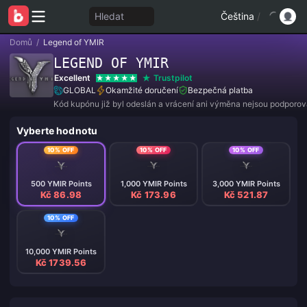
Hledat
Čeština
/
Domů
/
Legend of YMIR
LEGEND OF YMIR
Excellent
Trustpilot
GLOBAL
Okamžité doručení
Bezpečná platba
Kód kupónu již byl odeslán a vrácení ani výměna nejsou podporov
Vyberte hodnotu
10% OFF
10% OFF
10% OFF
500 YMIR Points
1,000 YMIR Points
3,000 YMIR Points
Kč 86.98
Kč 173.96
Kč 521.87
10% OFF
10,000 YMIR Points
Kč 1739.56