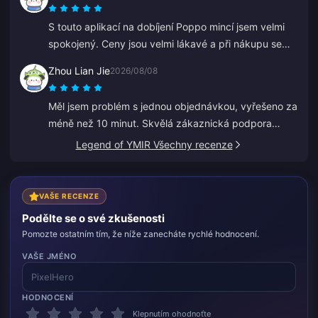
S touto aplikací na dobíjení Poppo mincí jsem velmi
spokojený. Ceny jsou velmi lákavé a při nákupu se
cítím bezpečně. Všem vřele doporučuji, děkuji.
Zhou Lian Jie
2026/08/08
Měl jsem problém s jednou objednávkou, vyřešeno za
méně než 10 minut. Skvělá zákaznická podpora
(dobíjení Genshin Impact).
Legend of YMIR Všechny recenze
VAŠE RECENZE
Podělte se o své zkušenosti
Pomozte ostatním tím, že níže zanecháte rychlé hodnocení.
VAŠE JMÉNO
HODNOCENÍ
Klepnutím ohodnoťte