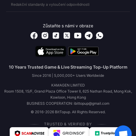
Redakční standardy a vyloučení odpovědnosti
Zůstaňte s námi v obraze
10 Years Trusted Game & Live Streaming Top-Up Platform
Since 2016 | 5,000,000+ Users Worldwide
KAMAGEN LIMITED
Room 1508, 15/F, Grand Plaza Office Tower II, 625 Nathan Road, Mong Kok,
Kowloon, Hong Kong
BUSINESS COOPERATION: ibittopup@gmail.com
© 2016-2026 BitTopup. All Rights Reserved.
TRUSTED & VERIFIED BY