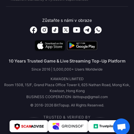
Zůstaňte s námi v obraze
10 Years Trusted Game & Live Streaming Top-Up Platform
Since 2016 | 5,000,000+ Users Worldwide
KAMAGEN LIMITED
Room 1508, 15/F, Grand Plaza Office Tower II, 625 Nathan Road, Mong Kok,
Kowloon, Hong Kong
BUSINESS COOPERATION: ibittopup@gmail.com
© 2016-2026 BitTopup. All Rights Reserved.
TRUSTED & VERIFIED BY