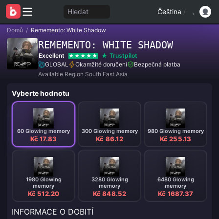
Hledat
Čeština
/
Domů
/
Rememento: White Shadow
REMEMENTO: WHITE SHADOW
Excellent
Trustpilot
GLOBAL
Okamžité doručení
Bezpečná platba
Available Region South East Asia
Vyberte hodnotu
60 Glowing memory
300 Glowing memory
980 Glowing memory
Kč 17.83
Kč 86.12
Kč 255.13
1980 Glowing
3280 Glowing
6480 Glowing
memory
memory
memory
Kč 512.20
Kč 848.52
Kč 1687.37
INFORMACE O DOBITÍ