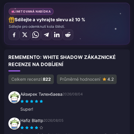
LIMITOVANÁ NABÍDKA
Sdílejte a vyhrajte slevu až 10 %
Sdílejte pro odemknutí kola štěstí.
REMEMENTO: WHITE SHADOW ZÁKAZNICKÉ
RECENZE NA DOBÍJENÍ
Celkem recenzí:
822
Průměrné hodnocení
4.2
Айзирек Тиленбаева
2026/08/04
Super!
Hafiz Blattp
2026/08/05