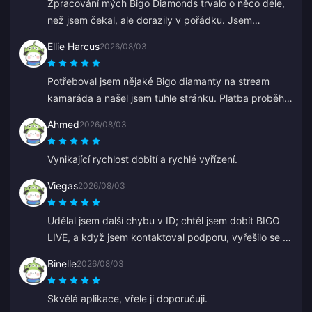
Zpracování mých Bigo Diamonds trvalo o něco déle,
než jsem čekal, ale dorazily v pořádku. Jsem
spokojen.
Ellie Harcus
2026/08/03
Potřeboval jsem nějaké Bigo diamanty na stream
kamaráda a našel jsem tuhle stránku. Platba proběhla
hladce a diamanty se hned objevily.
Ahmed
2026/08/03
Vynikající rychlost dobití a rychlé vyřízení.
Viegas
2026/08/03
Udělal jsem další chybu v ID; chtěl jsem dobít BIGO
LIVE, a když jsem kontaktoval podporu, vyřešilo se to
velmi rychle. Vždy respektující a milý tým. Tentokrát
Binelle
2026/08/03
děkuji ZY.
Skvělá aplikace, vřele ji doporučuji.