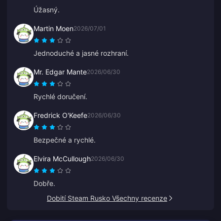
Úžasný.
Martin Moen
2026/07/01
Jednoduché a jasné rozhraní.
Mr. Edgar Mante
2026/06/30
Rychlé doručení.
Fredrick O'Keefe
2026/06/30
Bezpečné a rychlé.
Elvira McCullough
2026/06/30
Dobře.
Dobití Steam Rusko Všechny recenze