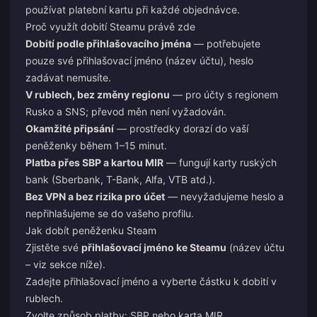
používat platební kartu při každé objednávce.
Proč využít dobití Steamu právě zde
Dobití podle přihlašovacího jména
— potřebujete
pouze své přihlašovací jméno (název účtu), heslo
zadávat nemusíte.
V rublech, bez změny regionu
— pro účty s regionem
Rusko a SNS; převod měn není vyžadován.
Okamžité připsání
— prostředky dorazí do vaší
peněženky během 1–15 minut.
Platba přes SBP a kartou MIR
— fungují karty ruských
bank (Sberbank, T-Bank, Alfa, VTB atd.).
Bez VPN a bez rizika pro účet
— nevyžadujeme heslo a
nepřihlašujeme se do vašeho profilu.
Jak dobít peněženku Steam
Zjistěte své
přihlašovací jméno ke Steamu
(název účtu
– viz sekce níže).
Zadejte přihlašovací jméno a vyberte částku k dobití v
rublech.
Zvolte způsob platby: SBP nebo karta MIR.