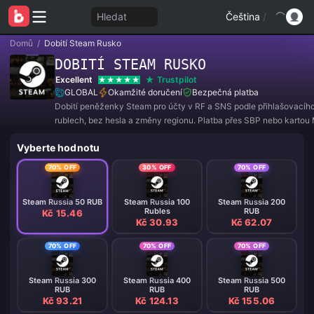
Hledat
Čeština
/
Domů
/
Dobití Steam Rusko
DOBITÍ STEAM RUSKO
Excellent
Trustpilot
GLOBAL
Okamžité doručení
Bezpečná platba
Dobití peněženky Steam pro účty v RF a SNS podle přihlašovacího
rublech, bez hesla a změny regionu. Platba přes SBP nebo kartou 
připsání prostředků za 1–15 minut.
Vyberte hodnotu
70% OFF
30% OFF
70% OFF
Steam Russia 50 RUB
Steam Russia 100
Steam Russia 200
Rubles
RUB
Kč 15.46
Kč 30.93
Kč 62.07
70% OFF
70% OFF
70% OFF
Steam Russia 300
Steam Russia 400
Steam Russia 500
RUB
RUB
RUB
Kč 93.21
Kč 124.13
Kč 155.06