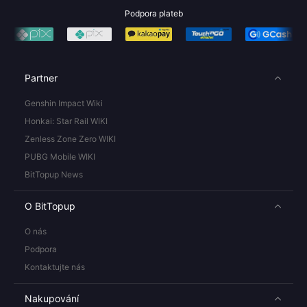
Podpora plateb
Partner
Genshin Impact Wiki
Honkai: Star Rail WIKI
Zenless Zone Zero WIKI
PUBG Mobile WIKI
BitTopup News
O BitTopup
O nás
Podpora
Kontaktujte nás
Nakupování