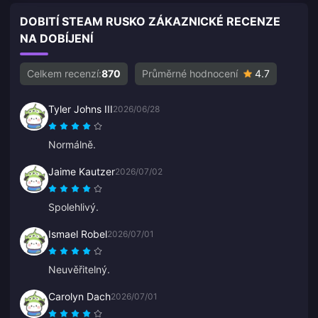
DOBITÍ STEAM RUSKO ZÁKAZNICKÉ RECENZE
NA DOBÍJENÍ
Celkem recenzí:
870
Průměrné hodnocení
4.7
Tyler Johns III
2026/06/28
Normálně.
Jaime Kautzer
2026/07/02
Spolehlivý.
Ismael Robel
2026/07/01
Neuvěřitelný.
Carolyn Dach
2026/07/01