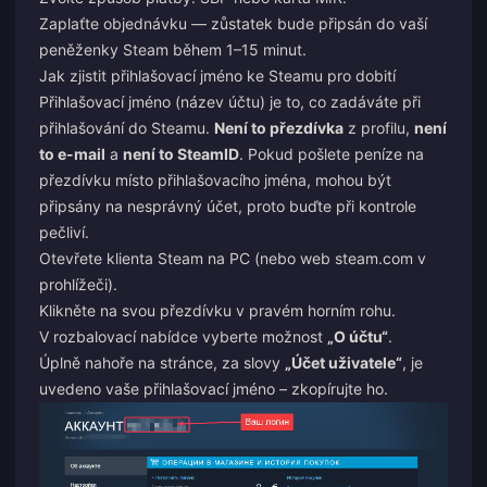
Zaplaťte objednávku — zůstatek bude připsán do vaší
peněženky Steam během 1–15 minut.
Jak zjistit přihlašovací jméno ke Steamu pro dobití
Přihlašovací jméno (název účtu) je to, co zadáváte při
přihlašování do Steamu.
Není to přezdívka
z profilu,
není
to e-mail
a
není to SteamID
. Pokud pošlete peníze na
přezdívku místo přihlašovacího jména, mohou být
připsány na nesprávný účet, proto buďte při kontrole
pečliví.
Otevřete klienta Steam na PC (nebo web
steam.com
v
prohlížeči).
Klikněte na svou přezdívku v pravém horním rohu.
V rozbalovací nabídce vyberte možnost
„O účtu“
.
Úplně nahoře na stránce, za slovy
„Účet uživatele“
, je
uvedeno vaše přihlašovací jméno – zkopírujte ho.