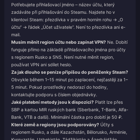
Potřebujete přihlašovací jméno – název účtu, který
zadáváte při přihlašování do Steamu. Najdete ho v
klientovi Steam: přezdívka v pravém horním rohu → „O
účtu“ → řádek „Účet uživatele“. Není to přezdívka ani e-
mail.
Musím měnit region účtu nebo zapínat VPN?
Ne. Dobití
funguje přímo na základě přihlašovacího jména pro účty
s regionem Rusko a SNS. Není nutné měnit region,
používat VPN ani sdílet heslo.
Za jak dlouho se peníze připíšou do peněženky Steam?
Obvykle během 1–15 minut po zaplacení, nejčastěji za 1–
5 minut. Pokud prostředky nedorazí do hodiny,
kontaktujte podporu s číslem objednávky.
Jaké platební metody jsou k dispozici?
Platit lze přes
SBP a kartou MIR ruských bank (Sberbank, T-Bank, Alfa-
Bank, VTB a další). Minimální částka pro dobití je 50 ₽.
Které země a regiony jsou podporovány?
Účty s
regionem Rusko, a dále Kazachstán, Bělorusko, Arménie,
Kyrgyzstán, Uzbekistán, Tádžikistán a Ázerbájdžán.