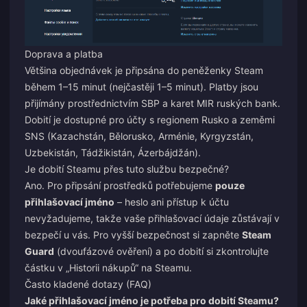
Doprava a platba
Většina objednávek je připsána do peněženky Steam
během 1–15 minut (nejčastěji 1–5 minut). Platby jsou
přijímány prostřednictvím SBP a karet MIR ruských bank.
Dobití je dostupné pro účty s regionem Rusko a zeměmi
SNS (Kazachstán, Bělorusko, Arménie, Kyrgyzstán,
Uzbekistán, Tádžikistán, Ázerbájdžán).
Je dobití Steamu přes tuto službu bezpečné?
Ano. Pro připsání prostředků potřebujeme
pouze
přihlašovací jméno
– heslo ani přístup k účtu
nevyžadujeme, takže vaše přihlašovací údaje zůstávají v
bezpečí u vás. Pro vyšší bezpečnost si zapněte
Steam
Guard
(dvoufázové ověření) a po dobití si zkontrolujte
částku v „Historii nákupů“ na Steamu.
Často kladené dotazy (FAQ)
Jaké přihlašovací jméno je potřeba pro dobití Steamu?