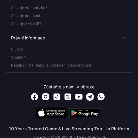
Zásady vrácení zboží
Zásady doručení
Zásady AML/CFT
Právní informace
Služby
Soukromí
Redakční standardy a vyloučení odpovědnosti
Zůstaňte s námi v obraze
10 Years Trusted Game & Live Streaming Top-Up Platform
Since 2016 | 5,000,000+ Users Worldwide