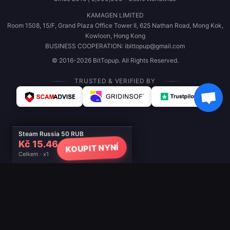
KAMAGEN LIMITED
Room 1508, 15/F, Grand Plaza Office Tower II, 625 Nathan Road, Mong Kok,
Kowloon, Hong Kong
BUSINESS COOPERATION: ibittopup@gmail.com
© 2016-2026 BitTopup. All Rights Reserved.
TRUSTED & VERIFIED BY
Steam Russia 50 RUB
Kč 15.46
KOUPIT NYNÍ
Celkem · x1