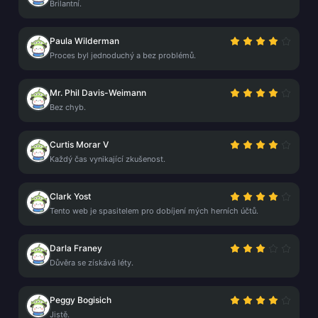
Brilantní.
Paula Wilderman
Proces byl jednoduchý a bez problémů.
Mr. Phil Davis-Weimann
Bez chyb.
Curtis Morar V
Každý čas vynikající zkušenost.
Clark Yost
Tento web je spasitelem pro dobíjení mých herních účtů.
Darla Franey
Důvěra se získává léty.
Peggy Bogisich
Jistě.