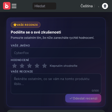
Hledat
Čeština
/
VAŠE RECENZE
Podělte se o své zkušenosti
Pomozte ostatním tím, že níže zanecháte rychlé hodnocení.
VAŠE JMÉNO
HODNOCENÍ
Klepnutím ohodnoťte
VAŠE RECENZE
0/500
Odeslat recenzi