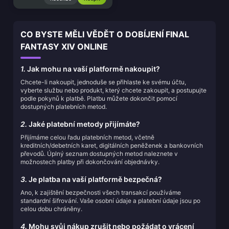
CO BYSTE MĚLI VĚDĚT O DOBÍJENÍ FINAL
FANTASY XIV ONLINE
1.
Jak mohu na vaší platformě nakoupit?
Chcete-li nakoupit, jednoduše se přihlaste ke svému účtu,
vyberte službu nebo produkt, který chcete zakoupit, a postupujte
podle pokynů k platbě. Platbu můžete dokončit pomocí
dostupných platebních metod.
2.
Jaké platební metody přijímáte?
Přijímáme celou řadu platebních metod, včetně
kreditních/debetních karet, digitálních peněženek a bankovních
převodů. Úplný seznam dostupných metod naleznete v
možnostech platby při dokončování objednávky.
3.
Je platba na vaší platformě bezpečná?
Ano, k zajištění bezpečnosti všech transakcí používáme
standardní šifrování. Vaše osobní údaje a platební údaje jsou po
celou dobu chráněny.
4.
Mohu svůj nákup zrušit nebo požádat o vrácení