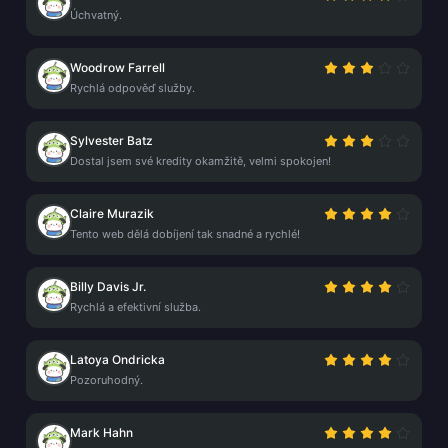
Úchvatný.
Woodrow Farrell
Rychlá odpověď služby.
Sylvester Batz
Dostal jsem své kredity okamžitě, velmi spokojen!
Claire Murazik
Tento web dělá dobíjení tak snadné a rychlé!
Billy Davis Jr.
Rychlá a efektivní služba.
Latoya Ondricka
Pozoruhodný.
Mark Hahn