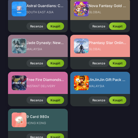
Astral Guardians: Cyber Fantasy
Nova Fantasy Gold Ingots
SOUTH EAST ASIA
GLOBAL
Recenze
Koupit
Recenze
Koupit
Jade Dynasty: New Fantasy Ingots
Phantasy Star Online 2 New Genesis AC Exchange Ticket
MALAYSIA
GLOBAL
Recenze
Koupit
Recenze
Koupit
Free Fire Diamonds EU + TR
JinJinJin Gift Pack Redeem Code
INSTANT DELIVERY
MALAYSIA
Recenze
Koupit
Recenze
Koupit
9 Card 980x
HONG KONG
Recenze
Koupit