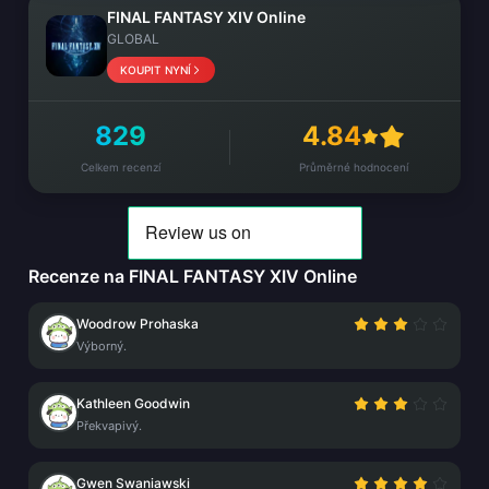
FINAL FANTASY XIV Online
GLOBAL
KOUPIT NYNÍ
829
4.84
Celkem recenzí
Průměrné hodnocení
Recenze na FINAL FANTASY XIV Online
Woodrow Prohaska
Výborný.
Kathleen Goodwin
Překvapivý.
Gwen Swaniawski