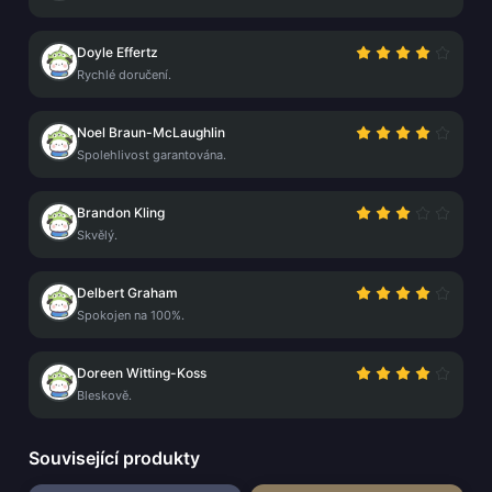
Doyle Effertz
Rychlé doručení.
Noel Braun-McLaughlin
Spolehlivost garantována.
Brandon Kling
Skvělý.
Delbert Graham
Spokojen na 100%.
Doreen Witting-Koss
Bleskově.
Související produkty