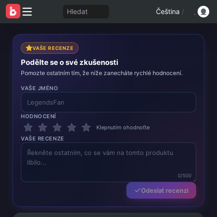
Hledat
Čeština
/
VAŠE RECENZE
Podělte se o své zkušenosti
Pomozte ostatním tím, že níže zanecháte rychlé hodnocení.
VAŠE JMÉNO
HODNOCENÍ
Klepnutím ohodnoťte
VAŠE RECENZE
0/500
Odeslat recenzi