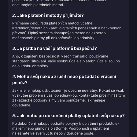
dostupných platebních metod.
2.
Jaké platební metody přijímáte?
Přijímáme celou řadu platebních metod, včetně
kreditních/debetních karet, digitálních peněženek a bankovních
převodů. Úplný seznam dostupných metod naleznete v
možnostech platby při dokončování objednávky.
3.
Je platba na vaší platformě bezpečná?
Ano, k zajištění bezpečnosti všech transakcí používáme
standardní šifrování. Vaše osobní údaje a platební údaje jsou po
celou dobu chráněny.
4.
Mohu svůj nákup zrušit nebo požádat o vrácení
peněz?
Jakmile je nákup uskutečněn, je obecně nevratný. Pokud se však
vyskytne problém s vaší objednávkou, kontaktujte prosím náš tým
zákaznické podpory a my vám pomůžeme, jak nejlépe
dovedeme.
5.
Jak mohu po dokončení platby uplatnit svůj nákup?
Po dokončení nákupu obdržíte pokyny k uplatnění produktu e-
mailem nebo přímo na platformě. Podrobnosti o uplatnění
naleznete ve svém účtu nebo v doručené poště.