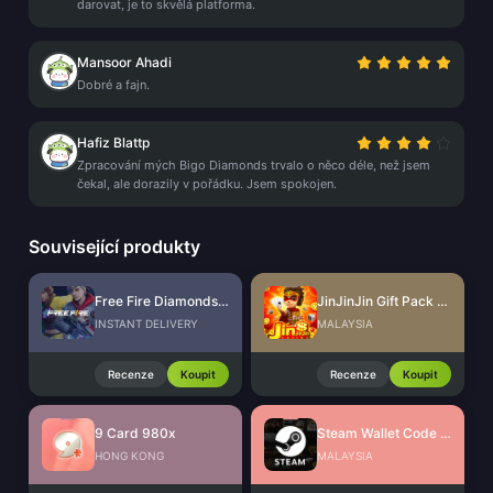
darovat, je to skvělá platforma.
Mansoor Ahadi
Dobré a fajn.
Hafiz Blattp
Zpracování mých Bigo Diamonds trvalo o něco déle, než jsem
čekal, ale dorazily v pořádku. Jsem spokojen.
Související produkty
Free Fire Diamonds EU + TR
JinJinJin Gift Pack Redeem Code
INSTANT DELIVERY
MALAYSIA
Recenze
Koupit
Recenze
Koupit
9 Card 980x
Steam Wallet Code (MYR)
HONG KONG
MALAYSIA