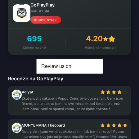
GoPlayPlay
MALAYSIA
KOUPIT NYNÍ
695
4.20
Celkem recenzí
Průměrné hodnocení
Recenze na GoPlayPlay
Adiyat
Zkušenost s nákupem Poppo Coins byla docela fajn. Ceny jsou
férové, ale tentokrát jsem na své mince musel čekat déle, než
jsem čekal. Není to špatná volba, jen ne úplně dokonalá.
MUNYEMANA Theobard
Dobrý den, jsem velmi spokojen s tím, jak jsem si koupil Poppo
Live mince a vy jste mi je hned doručili na můj Binance účet. Jsem