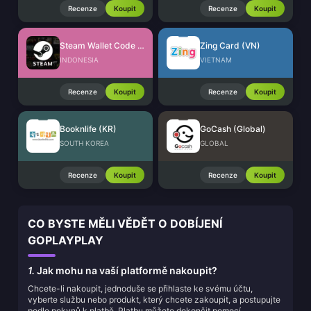
Recenze
Koupit
Recenze
Koupit
Steam Wallet Code (IDR)
Zing Card (VN)
INDONESIA
VIETNAM
Recenze
Koupit
Recenze
Koupit
Booknlife (KR)
GoCash (Global)
SOUTH KOREA
GLOBAL
Recenze
Koupit
Recenze
Koupit
CO BYSTE MĚLI VĚDĚT O DOBÍJENÍ
GOPLAYPLAY
1.
Jak mohu na vaší platformě nakoupit?
Chcete-li nakoupit, jednoduše se přihlaste ke svému účtu,
vyberte službu nebo produkt, který chcete zakoupit, a postupujte
podle pokynů k platbě. Platbu můžete dokončit pomocí